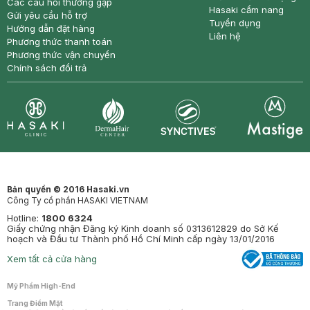
Các câu hỏi thường gặp
Hasaki cẩm nang
Gửi yêu cầu hỗ trợ
Tuyển dụng
Hướng dẫn đặt hàng
Liên hệ
Phương thức thanh toán
Phương thức vận chuyển
Chính sách đổi trả
Synctives
Clinic
Dermahair
Mastige
Bản quyền © 2016 Hasaki.vn
Công Ty cổ phần HASAKI VIETNAM
Hotline:
1800 6324
Giấy chứng nhận Đăng ký Kinh doanh số 0313612829 do Sở Kế
hoạch và Đầu tư Thành phố Hồ Chí Minh cấp ngày 13/01/2016
Xem tất cả cửa hàng
Mỹ Phẩm High-End
Trang Điểm Mặt