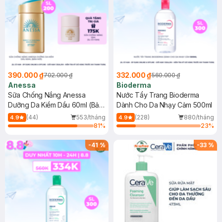
390.000 ₫
332.000 ₫
702.000 ₫
560.000 ₫
Anessa
Bioderma
Sữa Chống Nắng Anessa
Nước Tẩy Trang Bioderma
Dưỡng Da Kiềm Dầu 60ml (Bản
Dành Cho Da Nhạy Cảm 500ml
Mới)
(44)
553/tháng
(228)
880/tháng
4.9
4.9
81
%
23
%
-
41
%
-
33
%