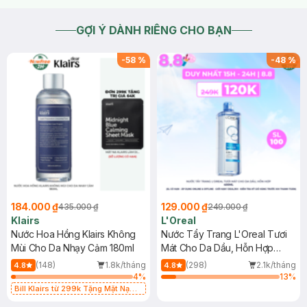
GỢI Ý DÀNH RIÊNG CHO BẠN
-
58
%
-
48
%
184.000 ₫
129.000 ₫
435.000 ₫
249.000 ₫
Klairs
L'Oreal
Nước Hoa Hồng Klairs Không
Nước Tẩy Trang L'Oreal Tươi
Mùi Cho Da Nhạy Cảm 180ml
Mát Cho Da Dầu, Hỗn Hợp
400ml
(148)
1.8k/tháng
(298)
2.1k/tháng
4.8
4.8
4
%
13
%
Bill Klairs từ 299k Tặng Mặt Nạ
Làm Dịu Da & Kiểm Soát Dầu Nhờn