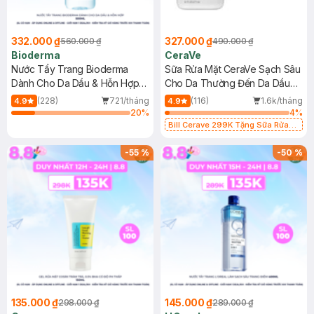
332.000 ₫
327.000 ₫
560.000 ₫
490.000 ₫
Bioderma
CeraVe
Nước Tẩy Trang Bioderma
Sữa Rửa Mặt CeraVe Sạch Sâu
Dành Cho Da Dầu & Hỗn Hợp
Cho Da Thường Đến Da Dầu
500ml
473ml
(228)
721/tháng
(116)
1.6k/tháng
4.9
4.9
20
%
4
%
Bill Cerave 299K Tặng Sữa Rửa
Mặt Cerave 30ml (SL có hạn)
-
55
%
-
50
%
135.000 ₫
145.000 ₫
298.000 ₫
289.000 ₫