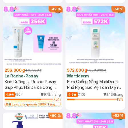
-
42
%
-
58
%
256.000 ₫
572.000 ₫
445.000 ₫
1.350.000 ₫
La Roche-Posay
Martiderm
Kem Dưỡng La Roche-Posay
Kem Chống Nắng MartiDerm
Giúp Phục Hồi Da Đa Công
Phổ Rộng Bảo Vệ Toàn Diện
Dụng 40ml
40ml
(56)
972/tháng
(110)
243/tháng
4.9
4.9
75
%
15
%
Bill La roche-posay 399K Tặng
Gel rửa mặt da dầu nhạy cảm 50ml
(SL có hạn)
-
60
%
-
52
%