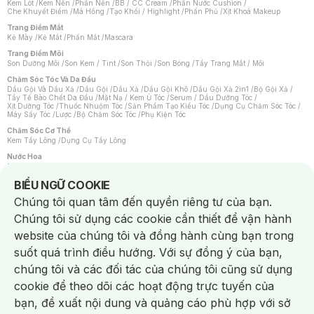
Kem Lót
/
Kem Nền
/
Phấn Nền
/
BB / CC Cream
/
Phấn Nước Cushion
/
Che Khuyết Điểm
/
Má Hồng
/
Tạo Khối / Highlight
/
Phấn Phủ
/
Xịt Khoá Makeup
Trang Điểm Mắt
Kẻ Mày
/
Kẻ Mắt
/
Phấn Mắt
/
Mascara
Trang Điểm Môi
Son Dưỡng Môi
/
Son Kem / Tint
/
Son Thỏi
/
Son Bóng
/
Tẩy Trang Mắt / Môi
Chăm Sóc Tóc Và Da Đầu
Dầu Gội Và Dầu Xả
/
Dầu Gội
/
Dầu Xả
/
Dầu Gội Khô
/
Dầu Gội Xả 2in1
/
Bộ Gội Xả
/
Tẩy Tế Bào Chết Da Đầu
/
Mặt Nạ / Kem Ủ Tóc
/
Serum / Dầu Dưỡng Tóc
/
Xịt Dưỡng Tóc
/
Thuốc Nhuộm Tóc
/
Sản Phẩm Tạo Kiểu Tóc
/
Dụng Cụ Chăm Sóc Tóc
/
Máy Sấy Tóc
/
Lược
/
Bộ Chăm Sóc Tóc
/
Phụ Kiện Tóc
Chăm Sóc Cơ Thể
Kem Tẩy Lông
/
Dụng Cụ Tẩy Lông
Nước Hoa
Nước Hoa Nữ
/
Nước Hoa Nam
/
Nước Hoa Cao Cấp
/
Xịt Thơm Toàn Thân
/
Nước Hoa Vùng Kín
Notice about cookies usage
BIỂU NGỮ COOKIE
Chăm Sóc Cá Nhân
Chúng tôi quan tâm đến quyền riêng tư của bạn.
Chống Muỗi
/
Khẩu Trang
/
Máy Massage
/
Mặt Nạ Xông Hơi
/
Nước Rửa Tay
/
Sản Phẩm Chăm Sóc Khác
/
Bàn Chải Đánh Răng
/
Bàn Chải Điện
/
Chúng tôi sử dụng các cookie cần thiết để vận hành
Hỗ Trợ Trắng Răng
/
Kem Đánh Răng
/
Máy Tăm Nước
/
Nước Súc Miệng
/
Tăm / Chỉ Nha Khoa
/
Xịt Thơm Miệng
/
Dung Dịch Vệ Sinh
/
Dưỡng Vùng Kín
/
website của chúng tôi và đồng hành cùng bạn trong
Khăn Ướt Vệ Sinh Vùng Kín
/
Băng Vệ Sinh
/
Tampon
/
Bọt Cạo Râu
/
Dao Cạo Râu
/
Máy Cạo Râu
suốt quá trình điều hướng. Với sự đồng ý của bạn,
Vấn Đề Về Da
chúng tôi và các đối tác của chúng tôi cũng sử dụng
Da Dầu / Lỗ Chân Lông To
/
Da Khô / Mất Nước
/
Da Lão Hóa
/
Da Mụn
/
Da Nhạy Cảm / Kích Ứng
/
Da Xỉn Màu
/
Thâm / Nám / Tàn Nhang
/
cookie để theo dõi các hoạt động trực tuyến của
Quầng Thâm & Bọng Mắt
/
Sẹo
/
Viêm Da Cơ Địa
bạn, đề xuất nội dung và quảng cáo phù hợp với sở
Dụng Cụ / Phụ Kiện Chăm Sóc Da
Chat i
Bông Tẩy Trang
/
Khăn Lau Mặt Khô
/
Dụng Cụ / Máy Rửa Mặt
/
Máy Chăm Sóc Da
/