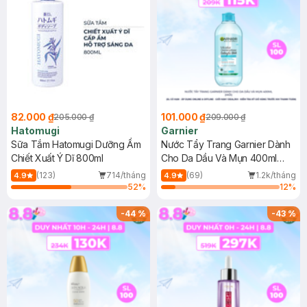
82.000 ₫
101.000 ₫
205.000 ₫
209.000 ₫
Hatomugi
Garnier
Sữa Tắm Hatomugi Dưỡng Ẩm
Nước Tẩy Trang Garnier Dành
Chiết Xuất Ý Dĩ 800ml
Cho Da Dầu Và Mụn 400ml
(Mới)
(123)
714/tháng
(69)
1.2k/tháng
4.9
4.9
52
%
12
%
-
44
%
-
43
%