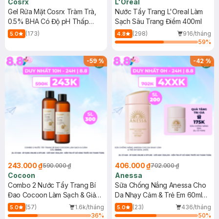
Cosrx
L'Oreal
Gel Rửa Mặt Cosrx Tràm Trà,
Nước Tẩy Trang L'Oreal Làm
0.5% BHA Có Độ pH Thấp
Sạch Sâu Trang Điểm 400ml
150ml
(173)
(298)
916/tháng
5.0
4.8
59
%
-
59
%
-
42
%
243.000 ₫
406.000 ₫
590.000 ₫
702.000 ₫
Cocoon
Anessa
Combo 2 Nước Tẩy Trang Bí
Sữa Chống Nắng Anessa Cho
Đao Cocoon Làm Sạch & Giảm
Da Nhạy Cảm & Trẻ Em 60ml
Dầu 500ml
(Mới)
(57)
1.6k/tháng
(23)
436/tháng
5.0
5.0
36
%
50
%