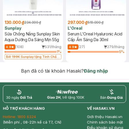
130.000 ₫
297.000 ₫
234.000 ₫
519.000 ₫
Sunplay
L'Oreal
Sữa Chống Nắng Sunplay Skin
Serum L'Oreal Hyaluronic Acid
Aqua Dưỡng Da Sáng Mịn 55g
Cấp Ẩm Sáng Da 30ml
(108)
531/tháng
(27)
279/tháng
4.9
4.9
1
%
5
%
Bill 199K Sunplay tặng Tinh Chất
Chống Nắng 7g trị giá 30K (SL có
hạn)
Bạn đã có tài khoản Hasaki?
Đăng nhập
return
nowfree
price
HỖ TRỢ KHÁCH HÀNG
VỀ HASAKI.VN
Hotline:
1800 6324
Giới thiệu Hasaki.vn
(Miễn phí , 08-22h kể cả T7, CN)
Chính sách bảo mật
Điều khoản sử dụng