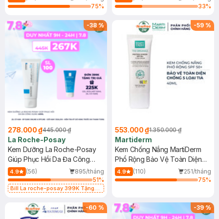
75
%
33
%
-
38
%
-
59
%
278.000 ₫
553.000 ₫
445.000 ₫
1.350.000 ₫
La Roche-Posay
Martiderm
Kem Dưỡng La Roche-Posay
Kem Chống Nắng MartiDerm
Giúp Phục Hồi Da Đa Công
Phổ Rộng Bảo Vệ Toàn Diện
Dụng 40ml
40ml
(56)
895/tháng
(110)
251/tháng
4.9
4.9
51
%
75
%
Bill La roche-posay 399K Tặng
Gel rửa mặt da dầu nhạy cảm 50ml
(SL có hạn)
-
60
%
-
39
%