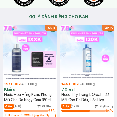
GỢI Ý DÀNH RIÊNG CHO BẠN
-
55
%
-
42
%
197.000 ₫
144.000 ₫
435.000 ₫
249.000 ₫
Klairs
L'Oreal
Nước Hoa Hồng Klairs Không
Nước Tẩy Trang L'Oreal Tươi
Mùi Cho Da Nhạy Cảm 180ml
Mát Cho Da Dầu, Hỗn Hợp
400ml
(148)
1.6k/tháng
(298)
1.9k/tháng
4.8
4.8
38
%
64
%
Bill Klairs từ 299k Tặng Mặt Nạ