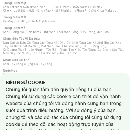
Trang Điểm Mặt
Kem Lót
/
Kem Nền
/
Phấn Nền
/
BB / CC Cream
/
Phấn Nước Cushion
/
Che Khuyết Điểm
/
Má Hồng
/
Tạo Khối / Highlight
/
Phấn Phủ
/
Xịt Khoá Makeup
Trang Điểm Mắt
Kẻ Mày
/
Kẻ Mắt
/
Phấn Mắt
/
Mascara
Trang Điểm Môi
Son Dưỡng Môi
/
Son Kem / Tint
/
Son Thỏi
/
Son Bóng
/
Tẩy Trang Mắt / Môi
Chăm Sóc Tóc Và Da Đầu
Dầu Gội Và Dầu Xả
/
Dầu Gội
/
Dầu Xả
/
Dầu Gội Khô
/
Dầu Gội Xả 2in1
/
Bộ Gội Xả
/
Tẩy Tế Bào Chết Da Đầu
/
Mặt Nạ / Kem Ủ Tóc
/
Serum / Dầu Dưỡng Tóc
/
Xịt Dưỡng Tóc
/
Thuốc Nhuộm Tóc
/
Sản Phẩm Tạo Kiểu Tóc
/
Dụng Cụ Chăm Sóc Tóc
/
Máy Sấy Tóc
/
Lược
/
Bộ Chăm Sóc Tóc
/
Phụ Kiện Tóc
Chăm Sóc Cơ Thể
Kem Tẩy Lông
/
Dụng Cụ Tẩy Lông
Nước Hoa
Nước Hoa Nữ
/
Nước Hoa Nam
/
Nước Hoa Cao Cấp
/
Xịt Thơm Toàn Thân
/
Nước Hoa Vùng Kín
Notice about cookies usage
BIỂU NGỮ COOKIE
Chăm Sóc Cá Nhân
Chúng tôi quan tâm đến quyền riêng tư của bạn.
Chống Muỗi
/
Khẩu Trang
/
Máy Massage
/
Mặt Nạ Xông Hơi
/
Nước Rửa Tay
/
Sản Phẩm Chăm Sóc Khác
/
Bàn Chải Đánh Răng
/
Bàn Chải Điện
/
Chúng tôi sử dụng các cookie cần thiết để vận hành
Hỗ Trợ Trắng Răng
/
Kem Đánh Răng
/
Máy Tăm Nước
/
Nước Súc Miệng
/
Tăm / Chỉ Nha Khoa
/
Xịt Thơm Miệng
/
Dung Dịch Vệ Sinh
/
Dưỡng Vùng Kín
/
website của chúng tôi và đồng hành cùng bạn trong
Khăn Ướt Vệ Sinh Vùng Kín
/
Băng Vệ Sinh
/
Tampon
/
Bọt Cạo Râu
/
Dao Cạo Râu
/
Máy Cạo Râu
suốt quá trình điều hướng. Với sự đồng ý của bạn,
Vấn Đề Về Da
chúng tôi và các đối tác của chúng tôi cũng sử dụng
Da Dầu / Lỗ Chân Lông To
/
Da Khô / Mất Nước
/
Da Lão Hóa
/
Da Mụn
/
Da Nhạy Cảm / Kích Ứng
/
Da Xỉn Màu
/
Thâm / Nám / Tàn Nhang
/
cookie để theo dõi các hoạt động trực tuyến của
Quầng Thâm & Bọng Mắt
/
Sẹo
/
Viêm Da Cơ Địa