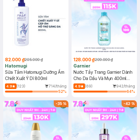
82.000 ₫
128.000 ₫
205.000 ₫
209.000 ₫
Hatomugi
Garnier
Sữa Tắm Hatomugi Dưỡng Ẩm
Nước Tẩy Trang Garnier Dành
Chiết Xuất Ý Dĩ 800ml
Cho Da Dầu Và Mụn 400ml
(Mới)
(123)
714/tháng
(69)
942/tháng
4.9
4.9
52
%
64
%
-
35
%
-
42
%