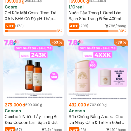
139.000 ₫
169.000 ₫
298.000 ₫
289.000 ₫
Cosrx
L'Oreal
Gel Rửa Mặt Cosrx Tràm Trà,
Nước Tẩy Trang L'Oreal Làm
0.5% BHA Có Độ pH Thấp
Sạch Sâu Trang Điểm 400ml
150ml
(173)
(298)
786/tháng
5.0
4.8
6
%
80
%
-
53
%
-
38
%
275.000 ₫
432.000 ₫
590.000 ₫
702.000 ₫
Cocoon
Anessa
Combo 2 Nước Tẩy Trang Bí
Sữa Chống Nắng Anessa Cho
Đao Cocoon Làm Sạch & Giảm
Da Nhạy Cảm & Trẻ Em 60ml
Dầu 500ml
(Mới)
(57)
1.4k/tháng
(23)
410/tháng
5.0
5.0