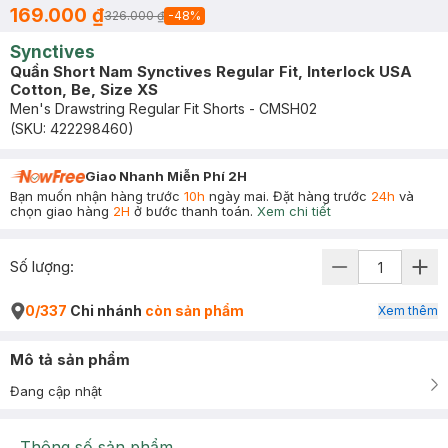
169.000 ₫
326.000 ₫
-
48
%
Synctives
Quần Short Nam Synctives Regular Fit, Interlock USA
Cotton, Be, Size XS
Men's Drawstring Regular Fit Shorts - CMSH02
(SKU:
422298460
)
Giao Nhanh Miễn Phí 2H
Bạn muốn nhận hàng trước
10h
ngày mai. Đặt hàng trước
24h
và
chọn giao hàng
2H
ở bước thanh toán.
Xem chi tiết
Số lượng:
0/337
Chi nhánh
còn sản phẩm
Xem thêm
Mô tả sản phẩm
Đang cập nhật
Thông số sản phẩm