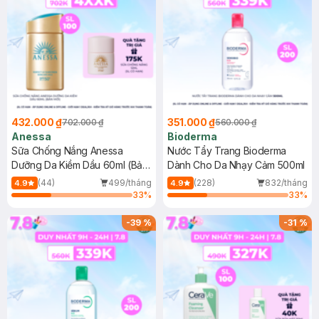
432.000 ₫
351.000 ₫
702.000 ₫
560.000 ₫
Anessa
Bioderma
Sữa Chống Nắng Anessa
Nước Tẩy Trang Bioderma
Dưỡng Da Kiềm Dầu 60ml (Bản
Dành Cho Da Nhạy Cảm 500ml
Mới)
(44)
499/tháng
(228)
832/tháng
4.9
4.9
33
%
33
%
-
39
%
-
31
%