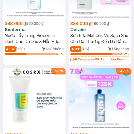
343.000 ₫
338.000 ₫
560.000 ₫
490.000 ₫
Bioderma
CeraVe
Nước Tẩy Trang Bioderma
Sữa Rửa Mặt CeraVe Sạch Sâu
Dành Cho Da Dầu & Hỗn Hợp
Cho Da Thường Đến Da Dầu
500ml
473ml
(228)
698/tháng
(116)
1.5k/tháng
4.9
4.9
43
%
82
%
Bill Cerave 299K Tặng Sữa Rửa
Mặt Cerave 30ml (SL có hạn)
-
53
%
-
42
%