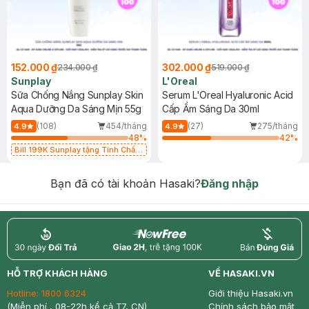
152.000 ₫
302.000 ₫
234.000 ₫
519.000 ₫
Sunplay
L'Oreal
Sữa Chống Nắng Sunplay Skin
Serum L'Oreal Hyaluronic Acid
Aqua Dưỡng Da Sáng Mịn 55g
Cấp Ẩm Sáng Da 30ml
(108)
454/tháng
(27)
275/tháng
4.9
4.9
48
%
42
%
Bill 199K Sunplay tặng Tinh Chất
Chống Nắng 7g trị giá 30K (SL có
hạn)
Bạn đã có tài khoản Hasaki?
Đăng nhập
return
nowfree
price
HỖ TRỢ KHÁCH HÀNG
VỀ HASAKI.VN
Hotline:
1800 6324
Giới thiệu Hasaki.vn
(Miễn phí , 08-22h kể cả T7, CN)
Chính sách bảo mật