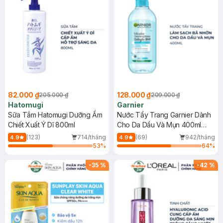
82.000 ₫
128.000 ₫
205.000 ₫
209.000 ₫
Hatomugi
Garnier
Sữa Tắm Hatomugi Dưỡng Ẩm
Nước Tẩy Trang Garnier Dành
Chiết Xuất Ý Dĩ 800ml
Cho Da Dầu Và Mụn 400ml
(Mới)
(123)
714/tháng
(69)
942/tháng
4.9
4.9
53
%
64
%
-
35
%
-
42
%