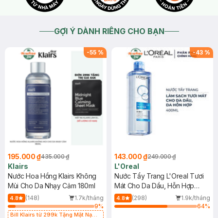
GỢI Ý DÀNH RIÊNG CHO BẠN
-
55
%
-
43
%
195.000 ₫
143.000 ₫
435.000 ₫
249.000 ₫
Klairs
L'Oreal
Nước Hoa Hồng Klairs Không
Nước Tẩy Trang L'Oreal Tươi
Mùi Cho Da Nhạy Cảm 180ml
Mát Cho Da Dầu, Hỗn Hợp
400ml
(148)
1.7k/tháng
(298)
1.9k/tháng
4.8
4.8
9
%
64
%
Bill Klairs từ 299k Tặng Mặt Nạ