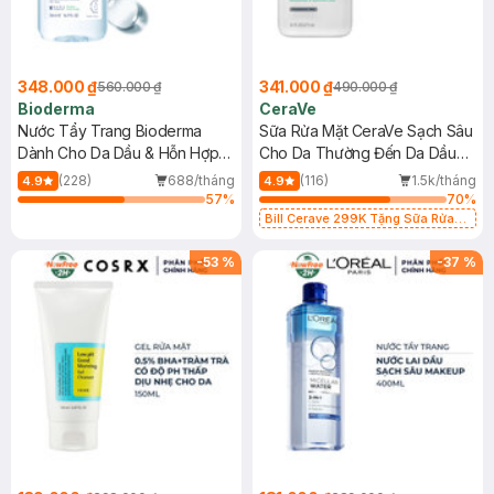
348.000 ₫
341.000 ₫
560.000 ₫
490.000 ₫
Bioderma
CeraVe
Nước Tẩy Trang Bioderma
Sữa Rửa Mặt CeraVe Sạch Sâu
Dành Cho Da Dầu & Hỗn Hợp
Cho Da Thường Đến Da Dầu
500ml
473ml
(228)
688/tháng
(116)
1.5k/tháng
4.9
4.9
57
%
70
%
Bill Cerave 299K Tặng Sữa Rửa
Mặt Cerave 30ml (SL có hạn)
-
53
%
-
37
%