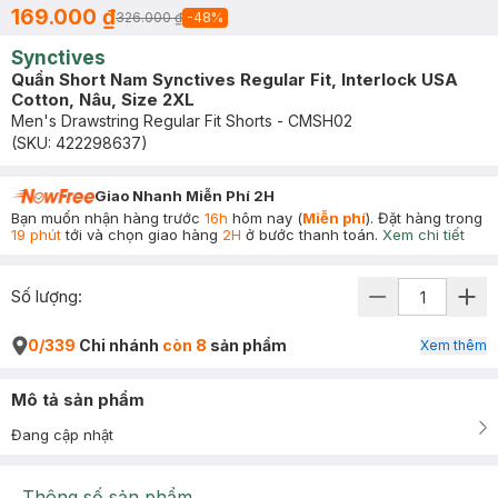
169.000 ₫
326.000 ₫
-
48
%
Synctives
Quần Short Nam Synctives Regular Fit, Interlock USA
Cotton, Nâu, Size 2XL
Men's Drawstring Regular Fit Shorts - CMSH02
(SKU:
422298637
)
Giao Nhanh Miễn Phí 2H
Bạn muốn nhận hàng trước
16h
hôm nay (
Miễn phí
). Đặt hàng trong
19 phút
tới và chọn giao hàng
2H
ở bước thanh toán.
Xem chi tiết
Số lượng:
0/339
Chi nhánh
còn 8
sản phẩm
Xem thêm
Mô tả sản phẩm
Đang cập nhật
Thông số sản phẩm