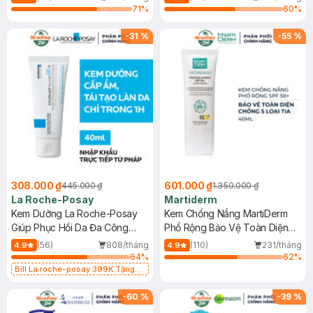
71
%
60
%
-
31
%
-
55
%
308.000 ₫
601.000 ₫
445.000 ₫
1.350.000 ₫
La Roche-Posay
Martiderm
Kem Dưỡng La Roche-Posay
Kem Chống Nắng MartiDerm
Giúp Phục Hồi Da Đa Công
Phổ Rộng Bảo Vệ Toàn Diện
Dụng 40ml
40ml
(56)
808/tháng
(110)
231/tháng
4.9
4.9
64
%
62
%
Bill La roche-posay 399K Tặng
Gel rửa mặt da dầu nhạy cảm 50ml
(SL có hạn)
-
60
%
-
39
%