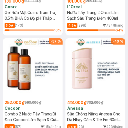
139.000 ₫
181.000 ₫
298.000 ₫
289.000 ₫
Cosrx
L'Oreal
Gel Rửa Mặt Cosrx Tràm Trà,
Nước Tẩy Trang L'Oreal Làm
0.5% BHA Có Độ pH Thấp
Sạch Sâu Trang Điểm 400ml
150ml
(173)
(298)
734/tháng
5.0
4.8
10
%
64
%
-
57
%
-
40
%
252.000 ₫
418.000 ₫
590.000 ₫
702.000 ₫
Cocoon
Anessa
Combo 2 Nước Tẩy Trang Bí
Sữa Chống Nắng Anessa Cho
Đao Cocoon Làm Sạch & Giảm
Da Nhạy Cảm & Trẻ Em 60ml
Dầu 500ml
(Mới)
(57)
1.5k/tháng
(23)
423/tháng
5.0
5.0