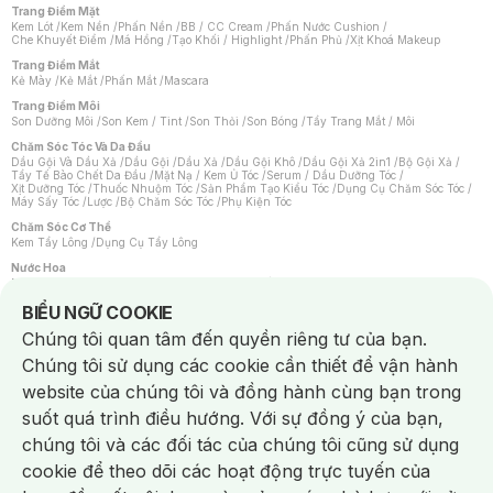
Trang Điểm Mặt
Kem Lót
/
Kem Nền
/
Phấn Nền
/
BB / CC Cream
/
Phấn Nước Cushion
/
Che Khuyết Điểm
/
Má Hồng
/
Tạo Khối / Highlight
/
Phấn Phủ
/
Xịt Khoá Makeup
Trang Điểm Mắt
Kẻ Mày
/
Kẻ Mắt
/
Phấn Mắt
/
Mascara
Trang Điểm Môi
Son Dưỡng Môi
/
Son Kem / Tint
/
Son Thỏi
/
Son Bóng
/
Tẩy Trang Mắt / Môi
Chăm Sóc Tóc Và Da Đầu
Dầu Gội Và Dầu Xả
/
Dầu Gội
/
Dầu Xả
/
Dầu Gội Khô
/
Dầu Gội Xả 2in1
/
Bộ Gội Xả
/
Tẩy Tế Bào Chết Da Đầu
/
Mặt Nạ / Kem Ủ Tóc
/
Serum / Dầu Dưỡng Tóc
/
Xịt Dưỡng Tóc
/
Thuốc Nhuộm Tóc
/
Sản Phẩm Tạo Kiểu Tóc
/
Dụng Cụ Chăm Sóc Tóc
/
Máy Sấy Tóc
/
Lược
/
Bộ Chăm Sóc Tóc
/
Phụ Kiện Tóc
Chăm Sóc Cơ Thể
Kem Tẩy Lông
/
Dụng Cụ Tẩy Lông
Nước Hoa
Nước Hoa Nữ
/
Nước Hoa Nam
/
Nước Hoa Cao Cấp
/
Xịt Thơm Toàn Thân
/
Nước Hoa Vùng Kín
Notice about cookies usage
BIỂU NGỮ COOKIE
Chăm Sóc Cá Nhân
Chúng tôi quan tâm đến quyền riêng tư của bạn.
Chống Muỗi
/
Khẩu Trang
/
Máy Massage
/
Mặt Nạ Xông Hơi
/
Nước Rửa Tay
/
Sản Phẩm Chăm Sóc Khác
/
Bàn Chải Đánh Răng
/
Bàn Chải Điện
/
Chúng tôi sử dụng các cookie cần thiết để vận hành
Hỗ Trợ Trắng Răng
/
Kem Đánh Răng
/
Máy Tăm Nước
/
Nước Súc Miệng
/
Tăm / Chỉ Nha Khoa
/
Xịt Thơm Miệng
/
Dung Dịch Vệ Sinh
/
Dưỡng Vùng Kín
/
website của chúng tôi và đồng hành cùng bạn trong
Khăn Ướt Vệ Sinh Vùng Kín
/
Băng Vệ Sinh
/
Tampon
/
Bọt Cạo Râu
/
Dao Cạo Râu
/
Máy Cạo Râu
suốt quá trình điều hướng. Với sự đồng ý của bạn,
Vấn Đề Về Da
chúng tôi và các đối tác của chúng tôi cũng sử dụng
Da Dầu / Lỗ Chân Lông To
/
Da Khô / Mất Nước
/
Da Lão Hóa
/
Da Mụn
/
Da Nhạy Cảm / Kích Ứng
/
Da Xỉn Màu
/
Thâm / Nám / Tàn Nhang
/
cookie để theo dõi các hoạt động trực tuyến của
Quầng Thâm & Bọng Mắt
/
Sẹo
/
Viêm Da Cơ Địa