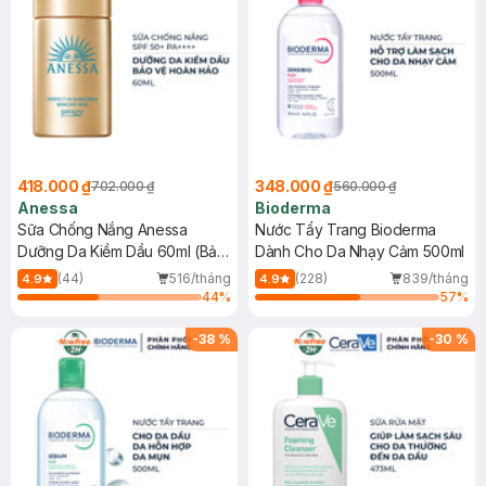
418.000 ₫
348.000 ₫
702.000 ₫
560.000 ₫
Anessa
Bioderma
Sữa Chống Nắng Anessa
Nước Tẩy Trang Bioderma
Dưỡng Da Kiềm Dầu 60ml (Bản
Dành Cho Da Nhạy Cảm 500ml
Mới)
(44)
516/tháng
(228)
839/tháng
4.9
4.9
44
%
57
%
-
38
%
-
30
%