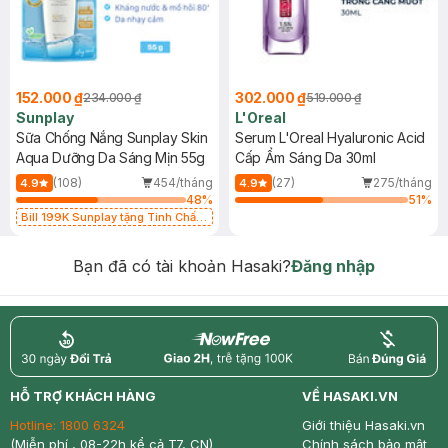
152.000 ₫
302.000 ₫
234.000 ₫
519.000 ₫
Sunplay
L'Oreal
Sữa Chống Nắng Sunplay Skin
Serum L'Oreal Hyaluronic Acid
Aqua Dưỡng Da Sáng Mịn 55g
Cấp Ẩm Sáng Da 30ml
(108)
454/tháng
(27)
275/tháng
4.9
4.9
48
%
51
%
Bill 199K Sunplay tặng Tinh Chất
Chống Nắng 7g trị giá 30K (SL có
hạn)
Bạn đã có tài khoản Hasaki?
Đăng nhập
return
nowfree
price
HỖ TRỢ KHÁCH HÀNG
VỀ HASAKI.VN
Hotline:
1800 6324
Giới thiệu Hasaki.vn
(Miễn phí , 08-22h kể cả T7, CN)
Chính sách bảo mật