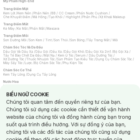
Mỹ Phẩm High-End
Trang Điểm Mặt
Kem Lót
/
Kem Nền
/
Phấn Nền
/
BB / CC Cream
/
Phấn Nước Cushion
/
Che Khuyết Điểm
/
Má Hồng
/
Tạo Khối / Highlight
/
Phấn Phủ
/
Xịt Khoá Makeup
Trang Điểm Mắt
Kẻ Mày
/
Kẻ Mắt
/
Phấn Mắt
/
Mascara
Trang Điểm Môi
Son Dưỡng Môi
/
Son Kem / Tint
/
Son Thỏi
/
Son Bóng
/
Tẩy Trang Mắt / Môi
Chăm Sóc Tóc Và Da Đầu
Dầu Gội Và Dầu Xả
/
Dầu Gội
/
Dầu Xả
/
Dầu Gội Khô
/
Dầu Gội Xả 2in1
/
Bộ Gội Xả
/
Tẩy Tế Bào Chết Da Đầu
/
Mặt Nạ / Kem Ủ Tóc
/
Serum / Dầu Dưỡng Tóc
/
Xịt Dưỡng Tóc
/
Thuốc Nhuộm Tóc
/
Sản Phẩm Tạo Kiểu Tóc
/
Dụng Cụ Chăm Sóc Tóc
/
Máy Sấy Tóc
/
Lược
/
Bộ Chăm Sóc Tóc
/
Phụ Kiện Tóc
Chăm Sóc Cơ Thể
Kem Tẩy Lông
/
Dụng Cụ Tẩy Lông
Nước Hoa
Nước Hoa Nữ
/
Nước Hoa Nam
/
Nước Hoa Cao Cấp
/
Xịt Thơm Toàn Thân
/
Nước Hoa Vùng Kín
Notice about cookies usage
BIỂU NGỮ COOKIE
Chăm Sóc Cá Nhân
Chúng tôi quan tâm đến quyền riêng tư của bạn.
Chống Muỗi
/
Khẩu Trang
/
Máy Massage
/
Mặt Nạ Xông Hơi
/
Nước Rửa Tay
/
Sản Phẩm Chăm Sóc Khác
/
Bàn Chải Đánh Răng
/
Bàn Chải Điện
/
Chúng tôi sử dụng các cookie cần thiết để vận hành
Hỗ Trợ Trắng Răng
/
Kem Đánh Răng
/
Máy Tăm Nước
/
Nước Súc Miệng
/
Tăm / Chỉ Nha Khoa
/
Xịt Thơm Miệng
/
Dung Dịch Vệ Sinh
/
Dưỡng Vùng Kín
/
website của chúng tôi và đồng hành cùng bạn trong
Khăn Ướt Vệ Sinh Vùng Kín
/
Băng Vệ Sinh
/
Tampon
/
Bọt Cạo Râu
/
Dao Cạo Râu
/
Máy Cạo Râu
suốt quá trình điều hướng. Với sự đồng ý của bạn,
Vấn Đề Về Da
chúng tôi và các đối tác của chúng tôi cũng sử dụng
Da Dầu / Lỗ Chân Lông To
/
Da Khô / Mất Nước
/
Da Lão Hóa
/
Da Mụn
/
Da Nhạy Cảm / Kích Ứng
/
Da Xỉn Màu
/
Thâm / Nám / Tàn Nhang
/
cookie để theo dõi các hoạt động trực tuyến của
Quầng Thâm & Bọng Mắt
/
Sẹo
/
Viêm Da Cơ Địa