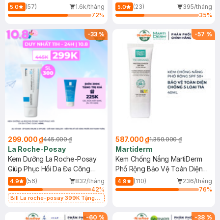
Dầu 500ml
(Mới)
(57)
1.6k/tháng
(23)
395/tháng
5.0
5.0
72
%
35
%
-
33
%
-
57
%
299.000 ₫
587.000 ₫
445.000 ₫
1.350.000 ₫
La Roche-Posay
Martiderm
Kem Dưỡng La Roche-Posay
Kem Chống Nắng MartiDerm
Giúp Phục Hồi Da Đa Công
Phổ Rộng Bảo Vệ Toàn Diện
Dụng 40ml
40ml
(56)
832/tháng
(110)
236/tháng
4.9
4.9
42
%
76
%
Bill La roche-posay 399K Tặng
Gel rửa mặt da dầu nhạy cảm 50ml
(SL có hạn)
-
60
%
-
38
%