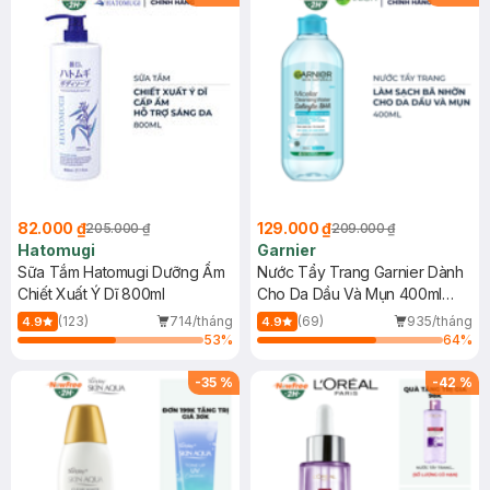
82.000 ₫
129.000 ₫
205.000 ₫
209.000 ₫
Hatomugi
Garnier
Sữa Tắm Hatomugi Dưỡng Ẩm
Nước Tẩy Trang Garnier Dành
Chiết Xuất Ý Dĩ 800ml
Cho Da Dầu Và Mụn 400ml
(Mới)
(123)
714/tháng
(69)
935/tháng
4.9
4.9
53
%
64
%
-
35
%
-
42
%