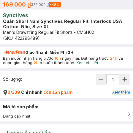
169.000 ₫
326.000 ₫
-
48
%
Synctives
Quần Short Nam Synctives Regular Fit, Interlock USA
Cotton, Nâu, Size XL
Men's Drawstring Regular Fit Shorts - CMSH02
(SKU:
422298489
)
Giao Nhanh Miễn Phí 2H
Bạn muốn nhận hàng trước
10h
ngày mai. Đặt hàng trước
24h
và
chọn giao hàng
2H
ở bước thanh toán.
Xem chi tiết
Số lượng:
0/339
Chi nhánh
còn sản phẩm
Xem thêm
Mô tả sản phẩm
Đang cập nhật
Thông số sản phẩm