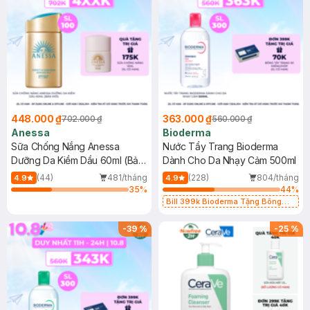
448.000 ₫
363.000 ₫
702.000 ₫
560.000 ₫
Anessa
Bioderma
Sữa Chống Nắng Anessa
Nước Tẩy Trang Bioderma
Dưỡng Da Kiềm Dầu 60ml (Bản
Dành Cho Da Nhạy Cảm 500ml
Mới)
(44)
481/tháng
(228)
804/tháng
4.9
4.9
35
%
44
%
Bill 399k Bioderma Tặng Bông
Tẩy Trang Hộp 50 Miếng (SL có
hạn)
-
39
%
-
25
%