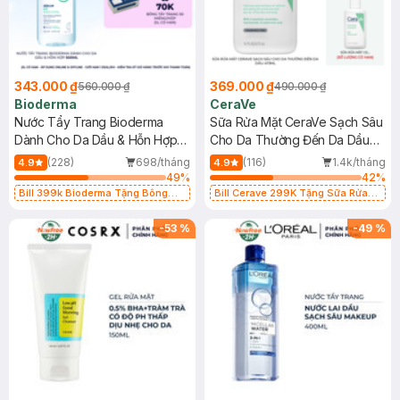
343.000 ₫
369.000 ₫
560.000 ₫
490.000 ₫
Bioderma
CeraVe
Nước Tẩy Trang Bioderma
Sữa Rửa Mặt CeraVe Sạch Sâu
Dành Cho Da Dầu & Hỗn Hợp
Cho Da Thường Đến Da Dầu
500ml
473ml
(228)
698/tháng
(116)
1.4k/tháng
4.9
4.9
49
%
42
%
Bill 399k Bioderma Tặng Bông
Bill Cerave 299K Tặng Sữa Rửa
Tẩy Trang Hộp 50 Miếng (SL có
Mặt Cerave 30ml (SL có hạn)
hạn)
-
53
%
-
49
%