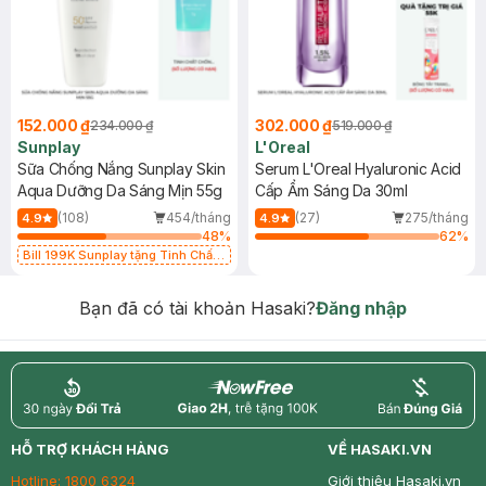
152.000 ₫
302.000 ₫
234.000 ₫
519.000 ₫
Sunplay
L'Oreal
Sữa Chống Nắng Sunplay Skin
Serum L'Oreal Hyaluronic Acid
Aqua Dưỡng Da Sáng Mịn 55g
Cấp Ẩm Sáng Da 30ml
(108)
454/tháng
(27)
275/tháng
4.9
4.9
48
%
62
%
Bill 199K Sunplay tặng Tinh Chất
Chống Nắng 7g trị giá 30K (SL có
hạn)
Bạn đã có tài khoản Hasaki?
Đăng nhập
return
nowfree
price
HỖ TRỢ KHÁCH HÀNG
VỀ HASAKI.VN
Hotline:
1800 6324
Giới thiệu Hasaki.vn