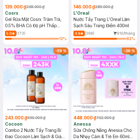
139.000 ₫
146.000 ₫
298.000 ₫
289.000 ₫
Cosrx
L'Oreal
Gel Rửa Mặt Cosrx Tràm Trà,
Nước Tẩy Trang L'Oreal Làm
0.5% BHA Có Độ pH Thấp
Sạch Sâu Trang Điểm 400ml
150ml
(173)
(298)
910/tháng
5.0
4.8
12
%
82
%
-
59
%
-
36
%
243.000 ₫
448.000 ₫
590.000 ₫
702.000 ₫
Cocoon
Anessa
Combo 2 Nước Tẩy Trang Bí
Sữa Chống Nắng Anessa Cho
Đao Cocoon Làm Sạch & Giảm
Da Nhạy Cảm & Trẻ Em 60ml