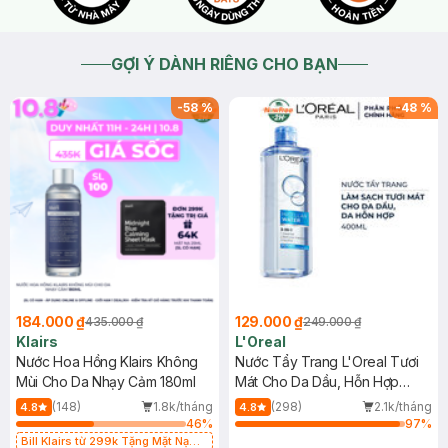
GỢI Ý DÀNH RIÊNG CHO BẠN
-
58
%
-
48
%
184.000 ₫
129.000 ₫
435.000 ₫
249.000 ₫
Klairs
L'Oreal
Nước Hoa Hồng Klairs Không
Nước Tẩy Trang L'Oreal Tươi
Mùi Cho Da Nhạy Cảm 180ml
Mát Cho Da Dầu, Hỗn Hợp
400ml
(148)
1.8k/tháng
(298)
2.1k/tháng
4.8
4.8
46
%
97
%
Bill Klairs từ 299k Tặng Mặt Nạ