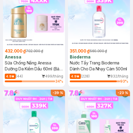
432.000 ₫
351.000 ₫
702.000 ₫
560.000 ₫
Anessa
Bioderma
Sữa Chống Nắng Anessa
Nước Tẩy Trang Bioderma
Dưỡng Da Kiềm Dầu 60ml (Bản
Dành Cho Da Nhạy Cảm 500ml
Mới)
(44)
499/tháng
(228)
832/tháng
4.9
4.9
34
%
93
%
-
39
%
-
23
%