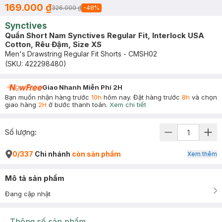
169.000 ₫
326.000 ₫
-
48
%
Synctives
Quần Short Nam Synctives Regular Fit, Interlock USA
Cotton, Rêu Đậm, Size XS
Men's Drawstring Regular Fit Shorts - CMSH02
(SKU:
422298480
)
Giao Nhanh Miễn Phí 2H
Bạn muốn nhận hàng trước
10h
hôm nay. Đặt hàng trước
8h
và chọn
giao hàng
2H
ở bước thanh toán.
Xem chi tiết
Số lượng:
0/337
Chi nhánh
còn sản phẩm
Xem thêm
Mô tả sản phẩm
Đang cập nhật
Thông số sản phẩm