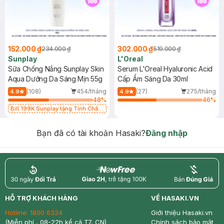
152.000 ₫
302.000 ₫
234.000 ₫
519.000 ₫
Sunplay
L'Oreal
Sữa Chống Nắng Sunplay Skin
Serum L'Oreal Hyaluronic Acid
Aqua Dưỡng Da Sáng Mịn 55g
Cấp Ẩm Sáng Da 30ml
(108)
454/tháng
(27)
275/tháng
4.9
4.9
48
%
46
%
Bill 199K Sunplay tặng Tinh Chất
Chống Nắng 7g trị giá 30K (SL có
hạn)
Bạn đã có tài khoản Hasaki?
Đăng nhập
return
nowfree
price
HỖ TRỢ KHÁCH HÀNG
VỀ HASAKI.VN
Hotline:
1800 6324
Giới thiệu Hasaki.vn
(Miễn phí , 08-22h kể cả T7, CN)
Chính sách bảo mật