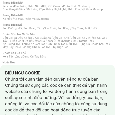
Trang Điểm Mặt
Kem Lót
/
Kem Nền
/
Phấn Nền
/
BB / CC Cream
/
Phấn Nước Cushion
/
Che Khuyết Điểm
/
Má Hồng
/
Tạo Khối / Highlight
/
Phấn Phủ
/
Xịt Khoá Makeup
Trang Điểm Mắt
Kẻ Mày
/
Kẻ Mắt
/
Phấn Mắt
/
Mascara
Trang Điểm Môi
Son Dưỡng Môi
/
Son Kem / Tint
/
Son Thỏi
/
Son Bóng
/
Tẩy Trang Mắt / Môi
Chăm Sóc Tóc Và Da Đầu
Dầu Gội Và Dầu Xả
/
Dầu Gội
/
Dầu Xả
/
Dầu Gội Khô
/
Dầu Gội Xả 2in1
/
Bộ Gội Xả
/
Tẩy Tế Bào Chết Da Đầu
/
Mặt Nạ / Kem Ủ Tóc
/
Serum / Dầu Dưỡng Tóc
/
Xịt Dưỡng Tóc
/
Thuốc Nhuộm Tóc
/
Sản Phẩm Tạo Kiểu Tóc
/
Dụng Cụ Chăm Sóc Tóc
/
Máy Sấy Tóc
/
Lược
/
Bộ Chăm Sóc Tóc
/
Phụ Kiện Tóc
Chăm Sóc Cơ Thể
Kem Tẩy Lông
/
Dụng Cụ Tẩy Lông
Nước Hoa
Nước Hoa Nữ
/
Nước Hoa Nam
/
Nước Hoa Cao Cấp
/
Xịt Thơm Toàn Thân
/
Nước Hoa Vùng Kín
Notice about cookies usage
BIỂU NGỮ COOKIE
Chăm Sóc Cá Nhân
Chúng tôi quan tâm đến quyền riêng tư của bạn.
Chống Muỗi
/
Khẩu Trang
/
Máy Massage
/
Mặt Nạ Xông Hơi
/
Nước Rửa Tay
/
Sản Phẩm Chăm Sóc Khác
/
Bàn Chải Đánh Răng
/
Bàn Chải Điện
/
Chúng tôi sử dụng các cookie cần thiết để vận hành
Hỗ Trợ Trắng Răng
/
Kem Đánh Răng
/
Máy Tăm Nước
/
Nước Súc Miệng
/
Tăm / Chỉ Nha Khoa
/
Xịt Thơm Miệng
/
Dung Dịch Vệ Sinh
/
Dưỡng Vùng Kín
/
website của chúng tôi và đồng hành cùng bạn trong
Khăn Ướt Vệ Sinh Vùng Kín
/
Băng Vệ Sinh
/
Tampon
/
Bọt Cạo Râu
/
Dao Cạo Râu
/
Máy Cạo Râu
suốt quá trình điều hướng. Với sự đồng ý của bạn,
Vấn Đề Về Da
chúng tôi và các đối tác của chúng tôi cũng sử dụng
Da Dầu / Lỗ Chân Lông To
/
Da Khô / Mất Nước
/
Da Lão Hóa
/
Da Mụn
/
Da Nhạy Cảm / Kích Ứng
/
Da Xỉn Màu
/
Thâm / Nám / Tàn Nhang
/
cookie để theo dõi các hoạt động trực tuyến của
Quầng Thâm & Bọng Mắt
/
Sẹo
/
Viêm Da Cơ Địa