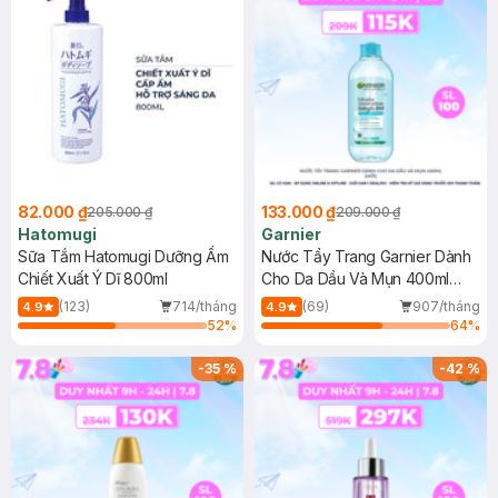
82.000 ₫
133.000 ₫
205.000 ₫
209.000 ₫
Hatomugi
Garnier
Sữa Tắm Hatomugi Dưỡng Ẩm
Nước Tẩy Trang Garnier Dành
Chiết Xuất Ý Dĩ 800ml
Cho Da Dầu Và Mụn 400ml
(Mới)
(123)
714/tháng
(69)
907/tháng
4.9
4.9
52
%
64
%
-
35
%
-
42
%