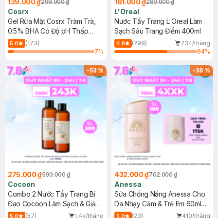
139.000 ₫
181.000 ₫
298.000 ₫
289.000 ₫
Cosrx
L'Oreal
Gel Rửa Mặt Cosrx Tràm Trà,
Nước Tẩy Trang L'Oreal Làm
0.5% BHA Có Độ pH Thấp
Sạch Sâu Trang Điểm 400ml
150ml
(173)
(298)
734/tháng
5.0
4.8
7
%
64
%
-
53
%
-
38
%
275.000 ₫
432.000 ₫
590.000 ₫
702.000 ₫
Cocoon
Anessa
Combo 2 Nước Tẩy Trang Bí
Sữa Chống Nắng Anessa Cho
Đao Cocoon Làm Sạch & Giảm
Da Nhạy Cảm & Trẻ Em 60ml
Dầu 500ml
(Mới)
(57)
1.4k/tháng
(23)
410/tháng
5.0
5.0