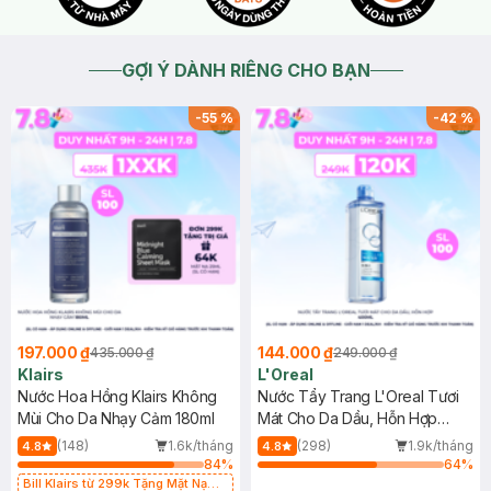
GỢI Ý DÀNH RIÊNG CHO BẠN
-
55
%
-
42
%
197.000 ₫
144.000 ₫
435.000 ₫
249.000 ₫
Klairs
L'Oreal
Nước Hoa Hồng Klairs Không
Nước Tẩy Trang L'Oreal Tươi
Mùi Cho Da Nhạy Cảm 180ml
Mát Cho Da Dầu, Hỗn Hợp
400ml
(148)
1.6k/tháng
(298)
1.9k/tháng
4.8
4.8
84
%
64
%
Bill Klairs từ 299k Tặng Mặt Nạ