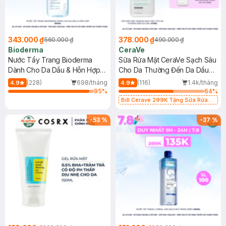
343.000 ₫
378.000 ₫
560.000 ₫
490.000 ₫
Bioderma
CeraVe
Nước Tẩy Trang Bioderma
Sữa Rửa Mặt CeraVe Sạch Sâu
Dành Cho Da Dầu & Hỗn Hợp
Cho Da Thường Đến Da Dầu
500ml
473ml
(228)
698/tháng
(116)
1.4k/tháng
4.9
4.9
95
%
64
%
Bill Cerave 299K Tặng Sữa Rửa
Mặt Cerave 30ml (SL có hạn)
-
53
%
-
37
%