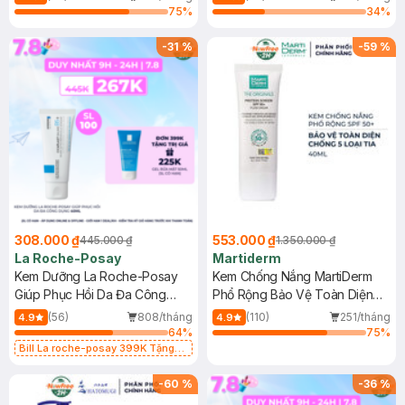
75
%
34
%
-
31
%
-
59
%
308.000 ₫
553.000 ₫
445.000 ₫
1.350.000 ₫
La Roche-Posay
Martiderm
Kem Dưỡng La Roche-Posay
Kem Chống Nắng MartiDerm
Giúp Phục Hồi Da Đa Công
Phổ Rộng Bảo Vệ Toàn Diện
Dụng 40ml
40ml
(56)
808/tháng
(110)
251/tháng
4.9
4.9
64
%
75
%
Bill La roche-posay 399K Tặng
Gel rửa mặt da dầu nhạy cảm 50ml
(SL có hạn)
-
60
%
-
36
%