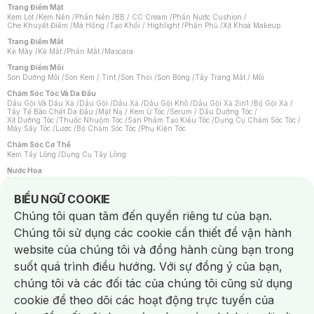
Trang Điểm Mặt
Kem Lót
/
Kem Nền
/
Phấn Nền
/
BB / CC Cream
/
Phấn Nước Cushion
/
Che Khuyết Điểm
/
Má Hồng
/
Tạo Khối / Highlight
/
Phấn Phủ
/
Xịt Khoá Makeup
Trang Điểm Mắt
Kẻ Mày
/
Kẻ Mắt
/
Phấn Mắt
/
Mascara
Trang Điểm Môi
Son Dưỡng Môi
/
Son Kem / Tint
/
Son Thỏi
/
Son Bóng
/
Tẩy Trang Mắt / Môi
Chăm Sóc Tóc Và Da Đầu
Dầu Gội Và Dầu Xả
/
Dầu Gội
/
Dầu Xả
/
Dầu Gội Khô
/
Dầu Gội Xả 2in1
/
Bộ Gội Xả
/
Tẩy Tế Bào Chết Da Đầu
/
Mặt Nạ / Kem Ủ Tóc
/
Serum / Dầu Dưỡng Tóc
/
Xịt Dưỡng Tóc
/
Thuốc Nhuộm Tóc
/
Sản Phẩm Tạo Kiểu Tóc
/
Dụng Cụ Chăm Sóc Tóc
/
Máy Sấy Tóc
/
Lược
/
Bộ Chăm Sóc Tóc
/
Phụ Kiện Tóc
Chăm Sóc Cơ Thể
Kem Tẩy Lông
/
Dụng Cụ Tẩy Lông
Nước Hoa
Nước Hoa Nữ
/
Nước Hoa Nam
/
Nước Hoa Cao Cấp
/
Xịt Thơm Toàn Thân
/
Nước Hoa Vùng Kín
Notice about cookies usage
BIỂU NGỮ COOKIE
Chăm Sóc Cá Nhân
Chúng tôi quan tâm đến quyền riêng tư của bạn.
Chống Muỗi
/
Khẩu Trang
/
Máy Massage
/
Mặt Nạ Xông Hơi
/
Nước Rửa Tay
/
Sản Phẩm Chăm Sóc Khác
/
Bàn Chải Đánh Răng
/
Bàn Chải Điện
/
Chúng tôi sử dụng các cookie cần thiết để vận hành
Hỗ Trợ Trắng Răng
/
Kem Đánh Răng
/
Máy Tăm Nước
/
Nước Súc Miệng
/
Tăm / Chỉ Nha Khoa
/
Xịt Thơm Miệng
/
Dung Dịch Vệ Sinh
/
Dưỡng Vùng Kín
/
website của chúng tôi và đồng hành cùng bạn trong
Khăn Ướt Vệ Sinh Vùng Kín
/
Băng Vệ Sinh
/
Tampon
/
Bọt Cạo Râu
/
Dao Cạo Râu
/
Máy Cạo Râu
suốt quá trình điều hướng. Với sự đồng ý của bạn,
Vấn Đề Về Da
chúng tôi và các đối tác của chúng tôi cũng sử dụng
Da Dầu / Lỗ Chân Lông To
/
Da Khô / Mất Nước
/
Da Lão Hóa
/
Da Mụn
/
Da Nhạy Cảm / Kích Ứng
/
Da Xỉn Màu
/
Thâm / Nám / Tàn Nhang
/
cookie để theo dõi các hoạt động trực tuyến của
Quầng Thâm & Bọng Mắt
/
Sẹo
/
Viêm Da Cơ Địa