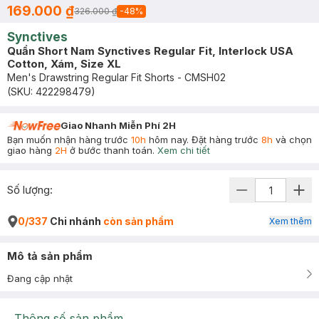
169.000 ₫
326.000 ₫
-
48
%
Synctives
Quần Short Nam Synctives Regular Fit, Interlock USA
Cotton, Xám, Size XL
Men's Drawstring Regular Fit Shorts - CMSH02
(SKU:
422298479
)
Giao Nhanh Miễn Phí 2H
Bạn muốn nhận hàng trước
10h
hôm nay. Đặt hàng trước
8h
và chọn
giao hàng
2H
ở bước thanh toán.
Xem chi tiết
Số lượng:
0/337
Chi nhánh
còn sản phẩm
Xem thêm
Mô tả sản phẩm
Đang cập nhật
Thông số sản phẩm