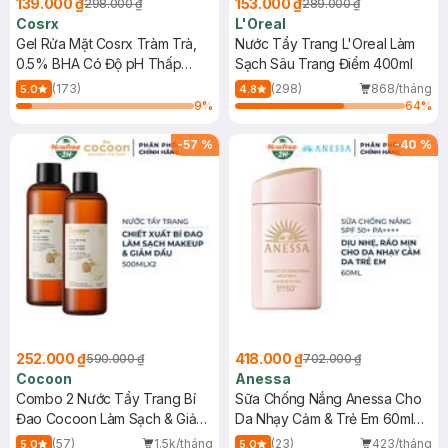
139.000 ₫
153.000 ₫
298.000 ₫
289.000 ₫
Cosrx
L'Oreal
Gel Rửa Mặt Cosrx Tràm Trà,
Nước Tẩy Trang L'Oreal Làm
0.5% BHA Có Độ pH Thấp
Sạch Sâu Trang Điểm 400ml
150ml
(173)
(298)
868/tháng
5.0
4.8
9
%
64
%
-
57
%
-
40
%
252.000 ₫
418.000 ₫
590.000 ₫
702.000 ₫
Cocoon
Anessa
Combo 2 Nước Tẩy Trang Bí
Sữa Chống Nắng Anessa Cho
Đao Cocoon Làm Sạch & Giảm
Da Nhạy Cảm & Trẻ Em 60ml
Dầu 500ml
(Mới)
(57)
1.5k/tháng
(23)
423/tháng
5.0
5.0