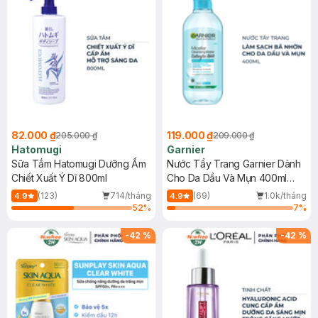
82.000 ₫
119.000 ₫
205.000 ₫
209.000 ₫
Hatomugi
Garnier
Sữa Tắm Hatomugi Dưỡng Ẩm
Nước Tẩy Trang Garnier Dành
Chiết Xuất Ý Dĩ 800ml
Cho Da Dầu Và Mụn 400ml
(Mới)
(123)
714/tháng
(69)
1.0k/tháng
4.9
4.9
52
%
7
%
-
42
%
-
42
%