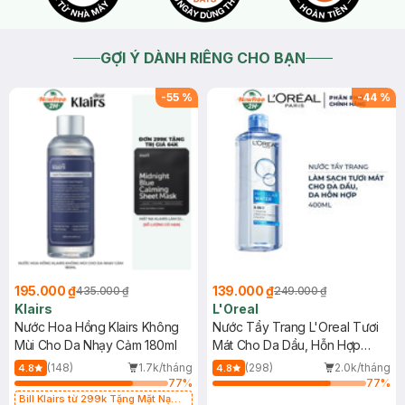
GỢI Ý DÀNH RIÊNG CHO BẠN
-
55
%
-
44
%
195.000 ₫
139.000 ₫
435.000 ₫
249.000 ₫
Klairs
L'Oreal
Nước Hoa Hồng Klairs Không
Nước Tẩy Trang L'Oreal Tươi
Mùi Cho Da Nhạy Cảm 180ml
Mát Cho Da Dầu, Hỗn Hợp
400ml
(148)
1.7k/tháng
(298)
2.0k/tháng
4.8
4.8
77
%
77
%
Bill Klairs từ 299k Tặng Mặt Nạ