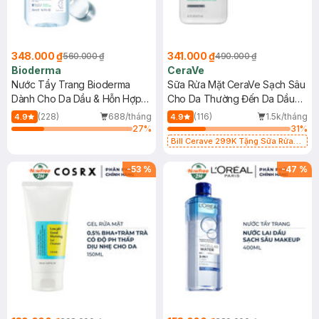
348.000 ₫
341.000 ₫
560.000 ₫
490.000 ₫
Bioderma
CeraVe
Nước Tẩy Trang Bioderma
Sữa Rửa Mặt CeraVe Sạch Sâu
Dành Cho Da Dầu & Hỗn Hợp
Cho Da Thường Đến Da Dầu
500ml
473ml
(228)
688/tháng
(116)
1.5k/tháng
4.9
4.9
27
%
31
%
Bill Cerave 299K Tặng Sữa Rửa
Mặt Cerave 30ml (SL có hạn)
-
53
%
-
47
%