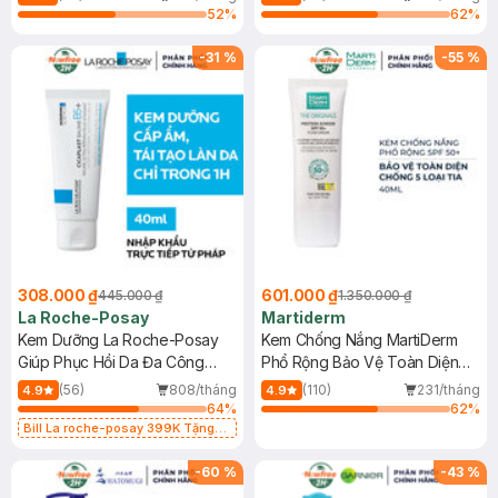
52
%
62
%
-
31
%
-
55
%
308.000 ₫
601.000 ₫
445.000 ₫
1.350.000 ₫
La Roche-Posay
Martiderm
Kem Dưỡng La Roche-Posay
Kem Chống Nắng MartiDerm
Giúp Phục Hồi Da Đa Công
Phổ Rộng Bảo Vệ Toàn Diện
Dụng 40ml
40ml
(56)
808/tháng
(110)
231/tháng
4.9
4.9
64
%
62
%
Bill La roche-posay 399K Tặng
Gel rửa mặt da dầu nhạy cảm 50ml
(SL có hạn)
-
60
%
-
43
%