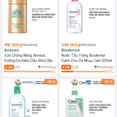
418.000 ₫
348.000 ₫
702.000 ₫
560.000 ₫
Anessa
Bioderma
Sữa Chống Nắng Anessa
Nước Tẩy Trang Bioderma
Dưỡng Da Kiềm Dầu 60ml (Bản
Dành Cho Da Nhạy Cảm 500ml
Mới)
(44)
516/tháng
(228)
839/tháng
4.9
4.9
2
%
27
%
-
38
%
-
30
%