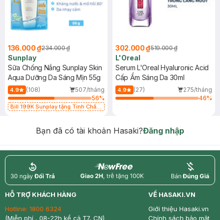
136.000 ₫
302.000 ₫
234.000 ₫
519.000 ₫
Sunplay
L'Oreal
Sữa Chống Nắng Sunplay Skin
Serum L'Oreal Hyaluronic Acid
Aqua Dưỡng Da Sáng Mịn 55g
Cấp Ẩm Sáng Da 30ml
(108)
507/tháng
(27)
275/tháng
4.9
4.9
56
%
46
%
Bill 199K Sunplay tặng Tinh Chất
Chống Nắng 7g trị giá 30K (SL có
hạn)
Bạn đã có tài khoản Hasaki?
Đăng nhập
return
nowfree
price
HỖ TRỢ KHÁCH HÀNG
VỀ HASAKI.VN
Hotline:
1800 6324
Giới thiệu Hasaki.vn
(Miễn phí , 08-22h kể cả T7, CN)
Chính sách bảo mật