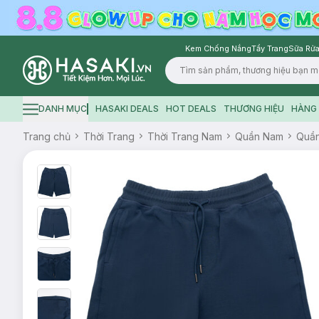
Kem Chống Nắng
Tẩy Trang
Sữa Rửa
Logo
DANH MỤC
HASAKI DEALS
HOT DEALS
THƯƠNG HIỆU
HÀNG 
Hamburger icon
Trang chủ
Thời Trang
Thời Trang Nam
Quần Nam
Quần