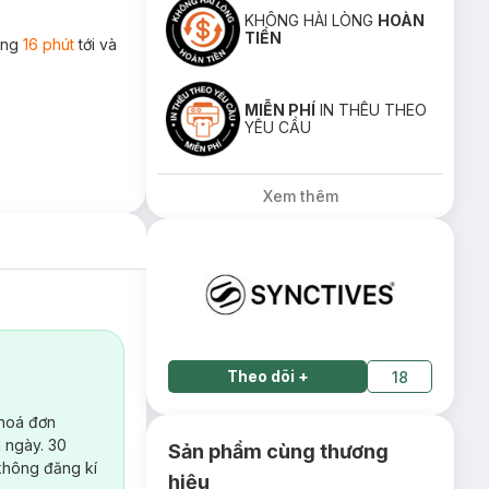
KHÔNG HÀI LÒNG
HOÀN
TIỀN
rong
16 phút
tới và
MIỄN PHÍ
IN THÊU THEO
YÊU CẦU
Xem thêm
Theo dõi
+
18
 hoá đơn
 ngày. 30
Sản phẩm cùng thương
không đăng kí
hiệu