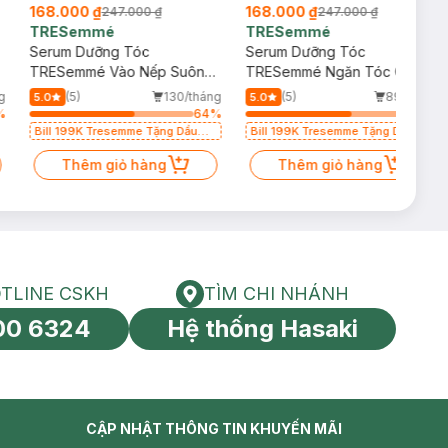
168.000 ₫
168.000 ₫
247.000 ₫
247.000 ₫
TRESemmé
TRESemmé
Serum Dưỡng Tóc
Serum Dưỡng Tóc
TRESemmé Vào Nếp Suôn
TRESemmé Ngăn Tóc Gãy
Mượt 100ml (Mới)
Rụng 100ml (Mới)
g
(5)
130/tháng
(5)
89/tháng
5.0
5.0
%
64
%
64
%
Bill 199K Tresemme Tặng Dầu
Bill 199K Tresemme Tặng Dầu
Gội Clear 140g trị giá 50K (SL có
Gội Clear 140g trị giá 50K (SL có
hạn)
Thêm giỏ hàng
hạn)
Thêm giỏ hàng
TLINE CSKH
TÌM CHI NHÁNH
HOTLINE CSKH
Tìm chi nhánh
00 6324
Hệ thống Hasaki
tín toàn cầu
CẬP NHẬT THÔNG TIN KHUYẾN MÃI