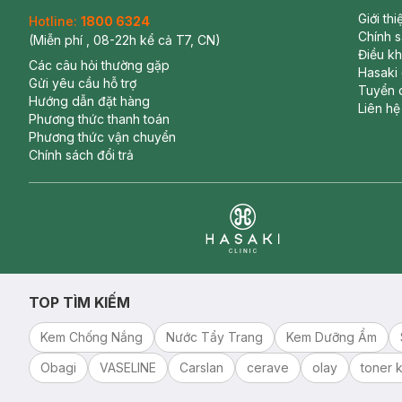
Giới th
Hotline:
1800 6324
Chính 
(Miễn phí , 08-22h kể cả T7, CN)
Điều k
Các câu hỏi thường gặp
Hasaki
Gửi yêu cầu hỗ trợ
Tuyển 
Hướng dẫn đặt hàng
Liên hệ
Phương thức thanh toán
Phương thức vận chuyển
Chính sách đổi trả
Clinic
TOP TÌM KIẾM
Kem Chống Nắng
Nước Tẩy Trang
Kem Dưỡng Ẩm
Obagi
VASELINE
Carslan
cerave
olay
toner k