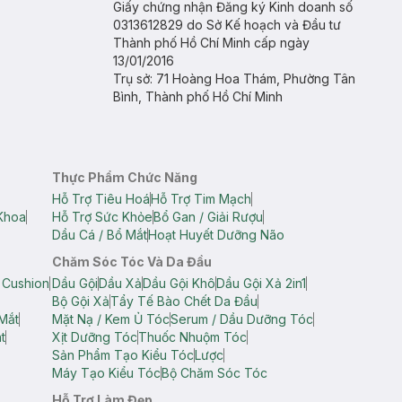
Giấy chứng nhận Đăng ký Kinh doanh số
0313612829 do Sở Kế hoạch và Đầu tư
Thành phố Hồ Chí Minh cấp ngày
13/01/2016
Trụ sở: 71 Hoàng Hoa Thám, Phường Tân
Bình, Thành phố Hồ Chí Minh
Thực Phẩm Chức Năng
Hỗ Trợ Tiêu Hoá
Hỗ Trợ Tim Mạch
Khoa
Hỗ Trợ Sức Khỏe
Bổ Gan / Giải Rượu
Dầu Cá / Bổ Mắt
Hoạt Huyết Dưỡng Não
Chăm Sóc Tóc Và Da Đầu
 Cushion
Dầu Gội
Dầu Xả
Dầu Gội Khô
Dầu Gội Xả 2in1
Bộ Gội Xả
Tẩy Tế Bào Chết Da Đầu
Mắt
Mặt Nạ / Kem Ủ Tóc
Serum / Dầu Dưỡng Tóc
t
Xịt Dưỡng Tóc
Thuốc Nhuộm Tóc
Sản Phẩm Tạo Kiểu Tóc
Lược
Máy Tạo Kiểu Tóc
Bộ Chăm Sóc Tóc
Hỗ Trợ Làm Đẹp