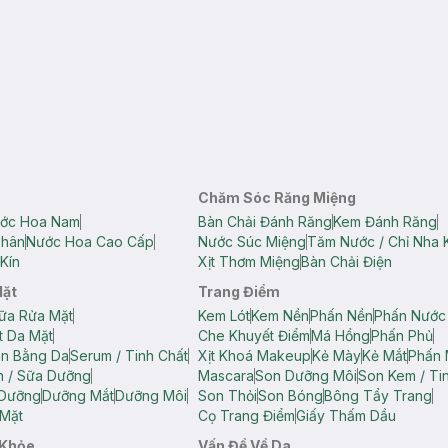
Chăm Sóc Răng Miệng
ớc Hoa Nam
Bàn Chải Đánh Răng
Kem Đánh Răng
Thân
Nước Hoa Cao Cấp
Nước Súc Miệng
Tăm Nước / Chỉ Nha 
Kín
Xịt Thơm Miệng
Bàn Chải Điện
Mặt
Trang Điểm
ữa Rửa Mặt
Kem Lót
Kem Nền
Phấn Nền
Phấn Nước
t Da Mặt
Che Khuyết Điểm
Má Hồng
Phấn Phủ
ân Bằng Da
Serum / Tinh Chất
Xịt Khoá Makeup
Kẻ Mày
Kẻ Mắt
Phấn 
n / Sữa Dưỡng
Mascara
Son Dưỡng Môi
Son Kem / Tin
 Dưỡng
Dưỡng Mắt
Dưỡng Môi
Son Thỏi
Son Bóng
Bông Tẩy Trang
Mặt
Cọ Trang Điểm
Giấy Thấm Dầu
 Khỏe
Vấn Đề Về Da