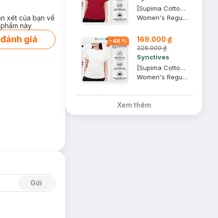
[Supima Cotton] Áo Thun Nữ Synctives Regular Fit, Đỏ Rượu, XL - CWTS02
ận xét của bạn về
Women's Regular Fit Curved Hem T-Shirt
 phẩm này
 đánh giá
169.000 ₫
-
48
%
326.000 ₫
Synctives
[Supima Cotton] Áo Thun Nữ Synctives Regular Fit, Trắng, S - CWTS02
Women's Regular Fit Curved Hem T-Shirt
Xem thêm
Gửi