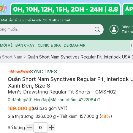
 Mặt
Tẩy tế bào chết
Ariel
Nước Giặt
Bagsmart
Đăng 
Search icon
Tài kh
T
MỚI VỀ
BÁN CHẠY
CLINIC & SPA
DERMAHAIR
 Short Nam
Quần Short Nam Synctives Regular Fit, Interlock USA 
SYNCTIVES
Quần Short Nam Synctives Regular Fit, Interlock 
Xanh Đen, Size S
Men's Drawstring Regular Fit Shorts - CMSH02
0
đánh giá
|
0
Hỏi đáp
|
Mã sản phẩm:
422298471
169.000 ₫
(Đã bao gồm VAT)
Giá thị trường:
326.000 ₫
- Tiết kiệm:
157.000 ₫
(
48
%
)
Số lượng: