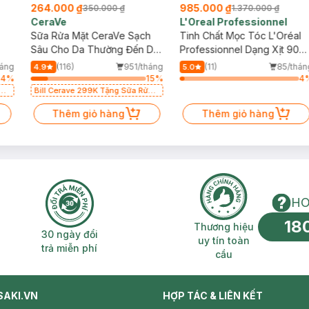
264.000 ₫
985.000 ₫
350.000 ₫
1.370.000 ₫
CeraVe
L'Oreal Professionnel
Sữa Rửa Mặt CeraVe Sạch
Tinh Chất Mọc Tóc L'Oréal
Sâu Cho Da Thường Đến Da
Professionnel Dạng Xịt 90ml
Dầu 236ml
(Mới)
háng
(116)
951/tháng
(11)
85/thán
4.9
5.0
64
%
15
%
4
Bill Cerave 299K Tặng Sữa Rửa
L
Mặt Cerave 30ml (SL có hạn)
Thêm giỏ hàng
Thêm giỏ hàng
HO
18
n phí 2H
30 ngày đổi trả miễn phí
Thương hiệu uy 
Thương hiệu
30 ngày đổi
uy tín toàn
trả miễn phí
cầu
SAKI.VN
HỢP TÁC & LIÊN KẾT