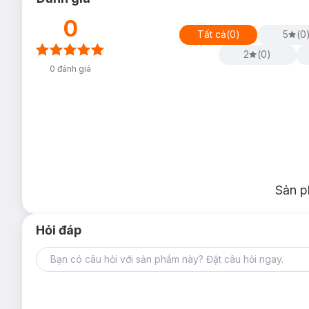
0
Tất cả
(
0
)
5
(
0
2
(
0
)
0
đánh giá
Sản p
Hỏi đáp