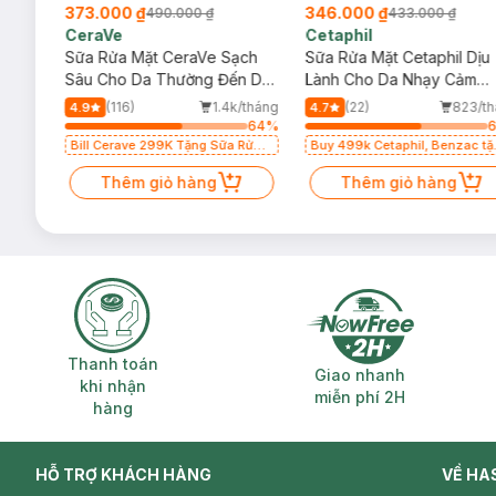
373.000 ₫
346.000 ₫
490.000 ₫
433.000 ₫
CeraVe
Cetaphil
y
Sữa Rửa Mặt CeraVe Sạch
Sữa Rửa Mặt Cetaphil Dịu
Sâu Cho Da Thường Đến Da
Lành Cho Da Nhạy Cảm
Dầu 473ml
473ml (Mới)
/tháng
(116)
1.4k/tháng
(22)
823/t
4.9
4.7
47
%
64
%
Bill Cerave 299K Tặng Sữa Rửa
Buy 499k Cetaphil, Benzac tặng
Mặt Cerave 30ml (SL có hạn)
Combo 2 Sữa Rửa Mặt 59ml(S
Thêm giỏ hàng
có hạn)
Thêm giỏ hàng
Thanh toán khi nhận hàng
Giao nhanh miễ
Thanh toán
Giao nhanh
khi nhận
miễn phí 2H
hàng
HỖ TRỢ KHÁCH HÀNG
VỀ HA