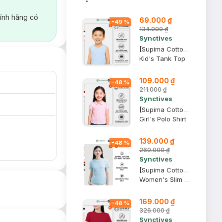
ính hãng có
69.000 ₫
-
49
%
134.000 ₫
Synctives
[Supima Cotton] Áo Sát Nách Trẻ Em Synctives, Xanh Mây, 5 - CCTA01
Kid's Tank Top
109.000 ₫
-
48
%
211.000 ₫
Synctives
[Supima Cotton] Áo Polo Trẻ Em Synctives, Tím Nhạt, 8 - CGPO01
Girl's Polo Shirt
139.000 ₫
-
48
%
269.000 ₫
Synctives
[Supima Cotton] Áo Thun Nữ Synctives Slim Fit, Xanh Mây, XL - CWTS10
Women's Slim Fit Crew-neck T-shirt
169.000 ₫
-
48
%
326.000 ₫
Synctives