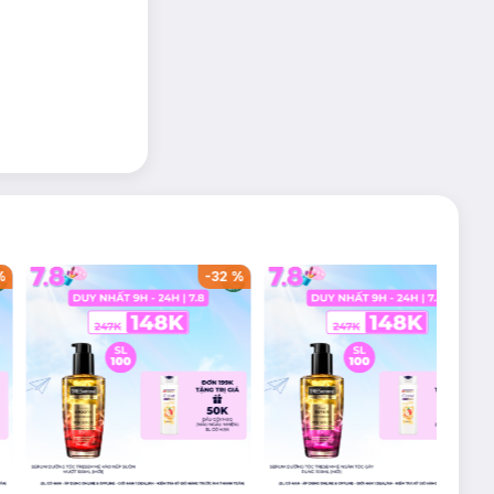
%
-
32
%
-
32
%