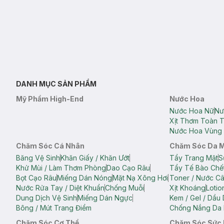
DANH MỤC SẢN PHẨM
Mỹ Phẩm High-End
Nước Hoa
Nước Hoa Nữ
Nư
Xịt Thơm Toàn 
Nước Hoa Vùng 
Chăm Sóc Cá Nhân
Chăm Sóc Da 
Băng Vệ Sinh
Khăn Giấy / Khăn Ướt
Tẩy Trang Mặt
S
Khử Mùi / Làm Thơm Phòng
Dao Cạo Râu
Tẩy Tế Bào Chế
Bọt Cạo Râu
Miếng Dán Nóng
Mặt Nạ Xông Hơi
Toner / Nước C
Nước Rửa Tay / Diệt Khuẩn
Chống Muỗi
Xịt Khoáng
Lotio
Dung Dịch Vệ Sinh
Miếng Dán Ngực
Kem / Gel / Dầu
Bông / Mút Trang Điểm
Chống Nắng Da 
Chăm Sóc Cơ Thể
Chăm Sóc Sức