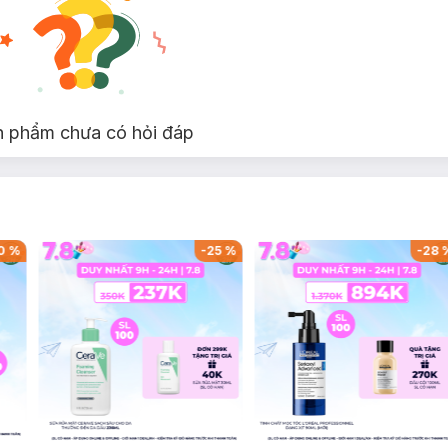
n phẩm chưa có hỏi đáp
0
%
-
25
%
-
28