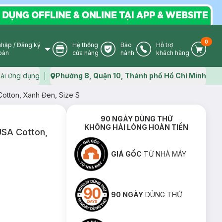
0
nhập
/
Đăng ký
Hệ thống
Bảo
Hỗ trợ
User Icon
Store Icon
Warranty Icon
Phone Icon
Cart I
oản
cửa hàng
hành
khách hàng
ải ứng dụng
Phường 8, Quận 10, Thành phố Hồ Chí Minh
Map icon
Cotton, Xanh Đen, Size S
90 NGÀY DÙNG THỬ
KHÔNG HÀI LÒNG HOÀN TIỀN
USA Cotton,
GIÁ GỐC
TỪ NHÀ MÁY
90 NGÀY
DÙNG THỬ