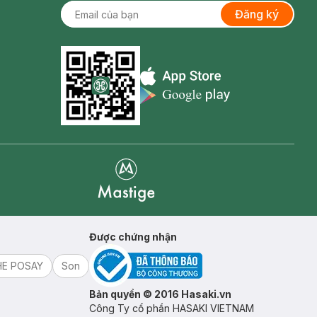
Đăng ký
Appstore icon
Goolge Play icon
Mastige
Được chứng nhận
HE POSAY
Son
Bản quyền © 2016 Hasaki.vn
Công Ty cổ phần HASAKI VIETNAM