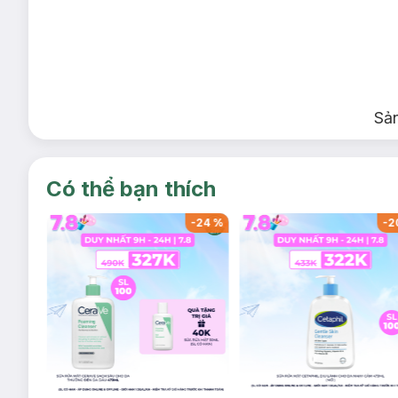
Sả
Có thể bạn thích
-
53
%
-
24
%
-
2