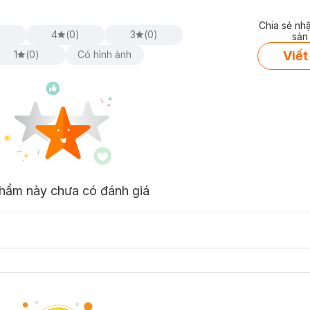
Chia sẻ nh
)
4
(
0
)
3
(
0
)
sản
Viết
1
(
0
)
Có hình ảnh
hẩm này chưa có đánh giá