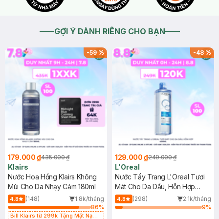
GỢI Ý DÀNH RIÊNG CHO BẠN
-
59
%
-
48
%
179.000 ₫
129.000 ₫
435.000 ₫
249.000 ₫
Klairs
L'Oreal
Nước Hoa Hồng Klairs Không
Nước Tẩy Trang L'Oreal Tươi
Mùi Cho Da Nhạy Cảm 180ml
Mát Cho Da Dầu, Hỗn Hợp
400ml
(148)
1.8k/tháng
(298)
2.1k/tháng
4.8
4.8
86
%
9
%
Bill Klairs từ 299k Tặng Mặt Nạ