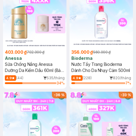
403.000 ₫
356.000 ₫
702.000 ₫
560.000 ₫
Anessa
Bioderma
Sữa Chống Nắng Anessa
Nước Tẩy Trang Bioderma
Dưỡng Da Kiềm Dầu 60ml (Bản
Dành Cho Da Nhạy Cảm 500ml
Mới)
(44)
535/tháng
(228)
820/tháng
4.9
4.9
34
%
7
%
-
36
%
-
33
%