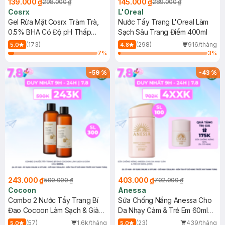
139.000 ₫
145.000 ₫
298.000 ₫
289.000 ₫
Cosrx
L'Oreal
Gel Rửa Mặt Cosrx Tràm Trà,
Nước Tẩy Trang L'Oreal Làm
0.5% BHA Có Độ pH Thấp
Sạch Sâu Trang Điểm 400ml
150ml
(173)
(298)
916/tháng
5.0
4.8
7
%
3
%
-
59
%
-
43
%
243.000 ₫
403.000 ₫
590.000 ₫
702.000 ₫
Cocoon
Anessa
Combo 2 Nước Tẩy Trang Bí
Sữa Chống Nắng Anessa Cho
Đao Cocoon Làm Sạch & Giảm
Da Nhạy Cảm & Trẻ Em 60ml
Dầu 500ml
(Mới)
(57)
1.6k/tháng
(23)
439/tháng
5.0
5.0