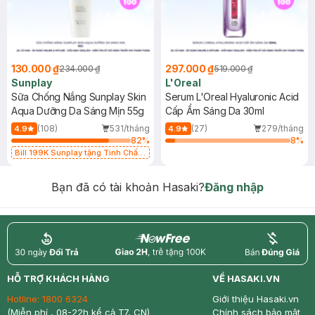
130.000 ₫
297.000 ₫
234.000 ₫
519.000 ₫
Sunplay
L'Oreal
Sữa Chống Nắng Sunplay Skin
Serum L'Oreal Hyaluronic Acid
Aqua Dưỡng Da Sáng Mịn 55g
Cấp Ẩm Sáng Da 30ml
(108)
531/tháng
(27)
279/tháng
4.9
4.9
82
%
8
%
Bill 199K Sunplay tặng Tinh Chất
Chống Nắng 7g trị giá 30K (SL có
hạn)
Bạn đã có tài khoản Hasaki?
Đăng nhập
return
nowfree
price
HỖ TRỢ KHÁCH HÀNG
VỀ HASAKI.VN
Hotline:
1800 6324
Giới thiệu Hasaki.vn
(Miễn phí , 08-22h kể cả T7, CN)
Chính sách bảo mật