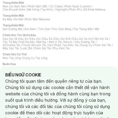
Trang Điểm Mặt
Kem Lót
/
Kem Nền
/
Phấn Nền
/
BB / CC Cream
/
Phấn Nước Cushion
/
Che Khuyết Điểm
/
Má Hồng
/
Tạo Khối / Highlight
/
Phấn Phủ
/
Xịt Khoá Makeup
Trang Điểm Mắt
Kẻ Mày
/
Kẻ Mắt
/
Phấn Mắt
/
Mascara
Trang Điểm Môi
Son Dưỡng Môi
/
Son Kem / Tint
/
Son Thỏi
/
Son Bóng
/
Tẩy Trang Mắt / Môi
Chăm Sóc Tóc Và Da Đầu
Dầu Gội Và Dầu Xả
/
Dầu Gội
/
Dầu Xả
/
Dầu Gội Khô
/
Dầu Gội Xả 2in1
/
Bộ Gội Xả
/
Tẩy Tế Bào Chết Da Đầu
/
Mặt Nạ / Kem Ủ Tóc
/
Serum / Dầu Dưỡng Tóc
/
Xịt Dưỡng Tóc
/
Thuốc Nhuộm Tóc
/
Sản Phẩm Tạo Kiểu Tóc
/
Dụng Cụ Chăm Sóc Tóc
/
Máy Sấy Tóc
/
Lược
/
Bộ Chăm Sóc Tóc
/
Phụ Kiện Tóc
Chăm Sóc Cơ Thể
Kem Tẩy Lông
/
Dụng Cụ Tẩy Lông
Nước Hoa
Nước Hoa Nữ
/
Nước Hoa Nam
/
Nước Hoa Cao Cấp
/
Xịt Thơm Toàn Thân
/
Nước Hoa Vùng Kín
Notice about cookies usage
BIỂU NGỮ COOKIE
Chăm Sóc Cá Nhân
Chúng tôi quan tâm đến quyền riêng tư của bạn.
Chống Muỗi
/
Khẩu Trang
/
Máy Massage
/
Mặt Nạ Xông Hơi
/
Nước Rửa Tay
/
Sản Phẩm Chăm Sóc Khác
/
Bàn Chải Đánh Răng
/
Bàn Chải Điện
/
Chúng tôi sử dụng các cookie cần thiết để vận hành
Hỗ Trợ Trắng Răng
/
Kem Đánh Răng
/
Máy Tăm Nước
/
Nước Súc Miệng
/
Tăm / Chỉ Nha Khoa
/
Xịt Thơm Miệng
/
Dung Dịch Vệ Sinh
/
Dưỡng Vùng Kín
/
website của chúng tôi và đồng hành cùng bạn trong
Khăn Ướt Vệ Sinh Vùng Kín
/
Băng Vệ Sinh
/
Tampon
/
Bọt Cạo Râu
/
Dao Cạo Râu
/
Máy Cạo Râu
suốt quá trình điều hướng. Với sự đồng ý của bạn,
Vấn Đề Về Da
chúng tôi và các đối tác của chúng tôi cũng sử dụng
Da Dầu / Lỗ Chân Lông To
/
Da Khô / Mất Nước
/
Da Lão Hóa
/
Da Mụn
/
Da Nhạy Cảm / Kích Ứng
/
Da Xỉn Màu
/
Thâm / Nám / Tàn Nhang
/
cookie để theo dõi các hoạt động trực tuyến của
Quầng Thâm & Bọng Mắt
/
Sẹo
/
Viêm Da Cơ Địa