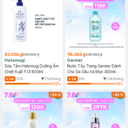
82.000 ₫
115.000 ₫
205.000 ₫
209.000 ₫
Hatomugi
Garnier
Sữa Tắm Hatomugi Dưỡng Ẩm
Nước Tẩy Trang Garnier Dành
Chiết Xuất Ý Dĩ 800ml
Cho Da Dầu Và Mụn 400ml
(Mới)
(123)
714/tháng
(69)
1.0k/tháng
4.9
4.9
52
%
49
%
-
44
%
-
43
%