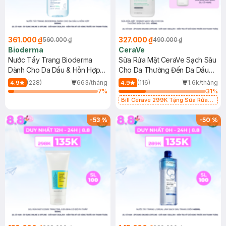
361.000 ₫
327.000 ₫
560.000 ₫
490.000 ₫
Bioderma
CeraVe
Nước Tẩy Trang Bioderma
Sữa Rửa Mặt CeraVe Sạch Sâu
Dành Cho Da Dầu & Hỗn Hợp
Cho Da Thường Đến Da Dầu
500ml
473ml
(228)
663/tháng
(116)
1.6k/tháng
4.9
4.9
7
%
31
%
Bill Cerave 299K Tặng Sữa Rửa
Mặt Cerave 30ml (SL có hạn)
-
53
%
-
50
%