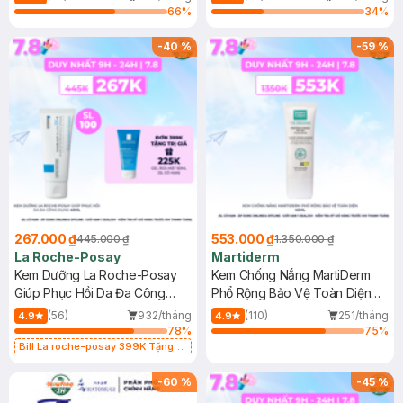
66
%
34
%
-
40
%
-
59
%
267.000 ₫
553.000 ₫
445.000 ₫
1.350.000 ₫
La Roche-Posay
Martiderm
Kem Dưỡng La Roche-Posay
Kem Chống Nắng MartiDerm
Giúp Phục Hồi Da Đa Công
Phổ Rộng Bảo Vệ Toàn Diện
Dụng 40ml
40ml
(56)
932/tháng
(110)
251/tháng
4.9
4.9
78
%
75
%
Bill La roche-posay 399K Tặng
Gel rửa mặt da dầu nhạy cảm 50ml
(SL có hạn)
-
60
%
-
45
%