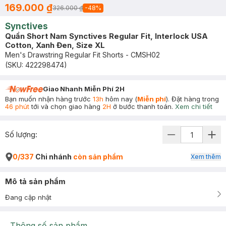
169.000 ₫
326.000 ₫
-
48
%
Synctives
Quần Short Nam Synctives Regular Fit, Interlock USA
Cotton, Xanh Đen, Size XL
Men's Drawstring Regular Fit Shorts - CMSH02
(SKU:
422298474
)
Giao Nhanh Miễn Phí 2H
Bạn muốn nhận hàng trước
13h
hôm nay (
Miễn phí
). Đặt hàng trong
46 phút
tới và chọn giao hàng
2H
ở bước thanh toán.
Xem chi tiết
Số lượng:
0/337
Chi nhánh
còn sản phẩm
Xem thêm
Mô tả sản phẩm
Đang cập nhật
Thông số sản phẩm