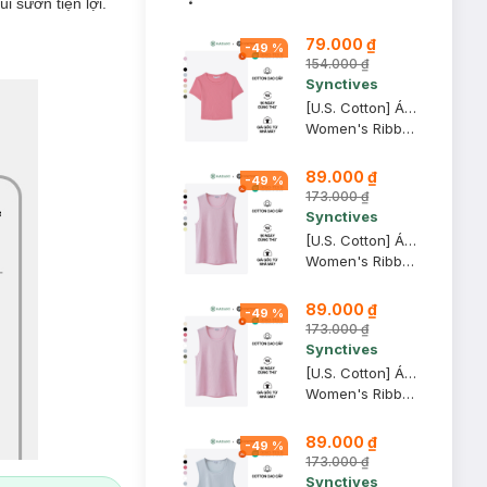
i sườn tiện lợi.
79.000 ₫
-
49
%
154.000 ₫
Synctives
[U.S. Cotton] Áo Croptop Nữ Synctives Slim Fit, Hồng Mận, L - CWTS0014
Women's Ribbed Cropped Fitted T-shirt
89.000 ₫
-
49
%
173.000 ₫
Synctives
[U.S. Cotton] Áo Tank Top Nữ Synctives Regular Fit, Hồng Phấn, XL - CWTA0004
Women's Ribbed Regular Fit Tank Top
89.000 ₫
-
49
%
173.000 ₫
Synctives
[U.S. Cotton] Áo Tank Top Nữ Synctives Regular Fit, Hồng Phấn, M - CWTA0004
Women's Ribbed Regular Fit Tank Top
89.000 ₫
-
49
%
173.000 ₫
Synctives