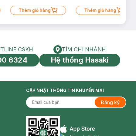
Thêm giỏ hàng
Thêm giỏ hàng
TLINE CSKH
TÌM CHI NHÁNH
HOTLINE CSKH
Tìm chi nhánh
00 6324
Hệ thống Hasaki
tín toàn cầu
CẬP NHẬT THÔNG TIN KHUYẾN MÃI
Đăng ký