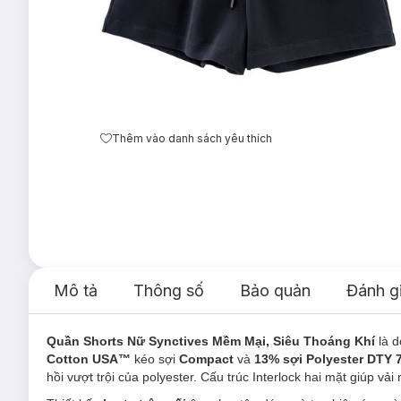
Thêm vào danh sách yêu thích
Mô tả
Thông số
Bảo quản
Đánh g
Quần Shorts Nữ Synctives Mềm Mại, Siêu Thoáng Khí
là 
Cotton USA™
kéo sợi
Compact
và
13% sợi Polyester DTY 
hồi vượt trội của polyester. Cấu trúc Interlock hai mặt giúp vả