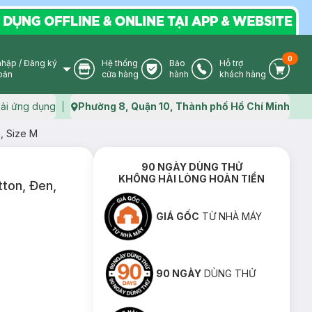
0
nhập
/
Đăng ký
Hệ thống
Bảo
Hỗ trợ
User Icon
Store Icon
Warranty Icon
Phone Icon
Cart I
oản
cửa hàng
hành
khách hàng
ải ứng dụng
Phường 8, Quận 10, Thành phố Hồ Chí Minh
Map icon
, Size M
90 NGÀY DÙNG THỬ
KHÔNG HÀI LÒNG HOÀN TIỀN
tton, Đen,
GIÁ GỐC
TỪ NHÀ MÁY
90 NGÀY
DÙNG THỬ