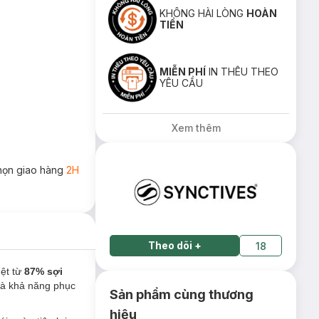
KHÔNG HÀI LÒNG
HOÀN
TIỀN
MIỄN PHÍ
IN THÊU THEO
YÊU CẦU
Xem thêm
họn giao hàng
2H
Theo dõi
+
18
dệt từ
87% sợi
và khả năng phục
Sản phẩm cùng thương
hiệu