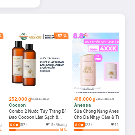
%
-
57
%
-
40
%
252.000 ₫
418.000 ₫
590.000 ₫
702.000 ₫
Cocoon
Anessa
m
Combo 2 Nước Tẩy Trang Bí
Sữa Chống Nắng Anessa
Đao Cocoon Làm Sạch &
Cho Da Nhạy Cảm & Trẻ Em
Giảm Dầu 500ml
60ml (Mới)
g
(57)
1.5k/tháng
(23)
423/tháng
5.0
5.0
%
14
%
17
%