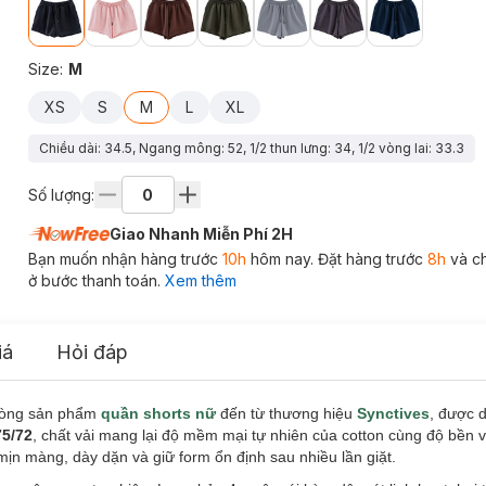
Size
:
M
XS
S
M
L
XL
Chiều dài: 34.5, Ngang mông: 52, 1/2 thun lưng: 34, 1/2 vòng lai: 33.3
Số lượng:
Giao Nhanh Miễn Phí 2H
Bạn muốn nhận hàng trước
10h
hôm nay. Đặt hàng trước
8h
và c
ở bước thanh toán.
Xem thêm
iá
Hỏi đáp
dòng sản phẩm
quần shorts nữ
đến từ thương hiệu
Synctives
, được 
75/72
, chất vải mang lại độ mềm mại tự nhiên của cotton cùng độ bền 
i mịn màng, dày dặn và giữ form ổn định sau nhiều lần giặt.