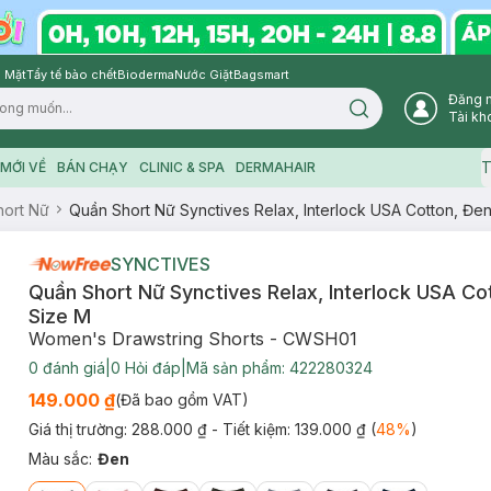
 Mặt
Tẩy tế bào chết
Bioderma
Nước Giặt
Bagsmart
Đăng 
Search icon
Tài kh
T
MỚI VỀ
BÁN CHẠY
CLINIC & SPA
DERMAHAIR
hort Nữ
Quần Short Nữ Synctives Relax, Interlock USA Cotton, Đen
SYNCTIVES
Quần Short Nữ Synctives Relax, Interlock USA Co
Size M
Women's Drawstring Shorts - CWSH01
0
đánh giá
|
0
Hỏi đáp
|
Mã sản phẩm:
422280324
149.000 ₫
(Đã bao gồm VAT)
Giá thị trường:
288.000 ₫
- Tiết kiệm:
139.000 ₫
(
48
%
)
Màu sắc
:
Đen