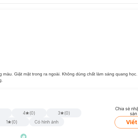
ng màu. Giặt mặt trong ra ngoài. Không dùng chất làm sáng quang học
g.
Chia sẻ nh
)
4
(
0
)
3
(
0
)
sản
Viết
1
(
0
)
Có hình ảnh