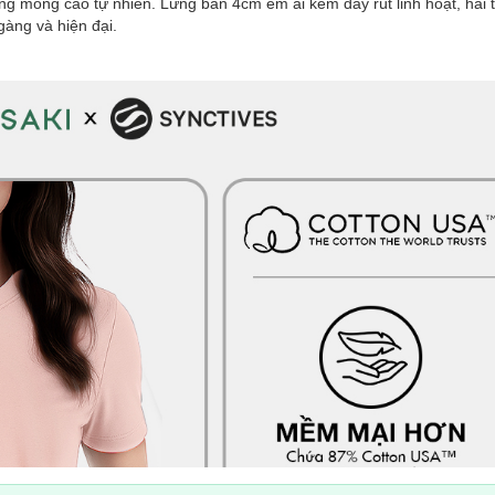
g mông cao tự nhiên. Lưng bản 4cm êm ái kèm dây rút linh hoạt, hai tú
àng và hiện đại.