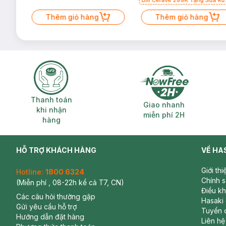
Mặt Cerave 30ml (SL có hạn)
Thêm giỏ hàng
Thêm giỏ hàng
Thanh toán khi nhận hàng
Giao nhanh miễ
Thanh toán
Giao nhanh
khi nhận
miễn phí 2H
hàng
HỖ TRỢ KHÁCH HÀNG
VỀ HA
Giới th
Hotline:
1800 6324
Chính 
(Miễn phí , 08-22h kể cả T7, CN)
Điều k
Các câu hỏi thường gặp
Hasaki
Gửi yêu cầu hỗ trợ
Tuyển 
Hướng dẫn đặt hàng
Liên hệ