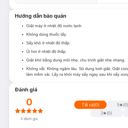
Hướng dẫn bảo quản
Giặt máy ở nhiệt độ nước lạnh.
Không dùng thuốc tẩy.
Sấy khô ở nhiệt độ thấp.
Ủi hơi ở nhiệt độ thấp.
Giặt khô bằng dung môi nhẹ, chu trình giặt nhẹ nhàng.
Không vắt. Không ngâm lâu. Sử dụng lưới giặt. Giặt cù
làm mềm vải. Lấy ra khỏi máy sấy ngay sau khi sấy xon
Đánh giá
0
Tất cả
(
0
)
5
(
0
2
(
0
)
0
đánh giá