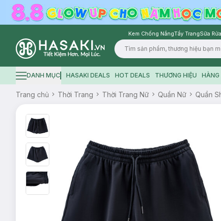
Kem Chống Nắng
Tẩy Trang
Sữa Rửa
Logo
DANH MỤC
HASAKI DEALS
HOT DEALS
THƯƠNG HIỆU
HÀNG 
Hamburger icon
Trang chủ
Thời Trang
Thời Trang Nữ
Quần Nữ
Quần S