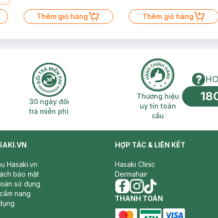
Thêm giỏ hàng
Thêm giỏ hàng
HO
18
n phí 2H
30 ngày đổi trả miễn phí
Thương hiệu uy 
Thương hiệu
30 ngày đổi
uy tín toàn
trả miễn phí
cầu
SAKI.VN
HỢP TÁC & LIÊN KẾT
iệu Hasaki.vn
Hasaki Clinic
sách bảo mật
Dermahair
hoản sử dụng
 cẩm nang
facebook
THANH TOÁN
instagram
tiktok
dụng