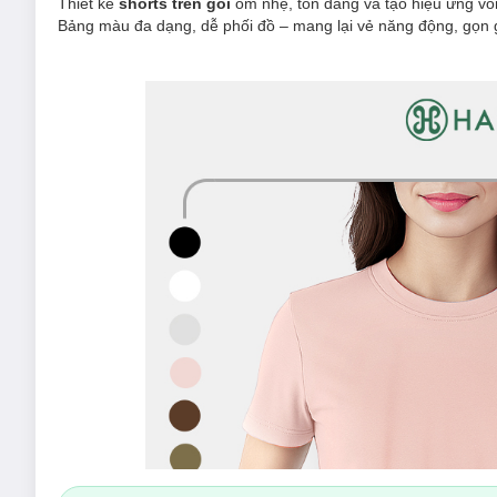
Thiết kế
shorts trên gối
ôm nhẹ, tôn dáng và tạo hiệu ứng vòn
Bảng màu đa dạng, dễ phối đồ – mang lại vẻ năng động, gọn g