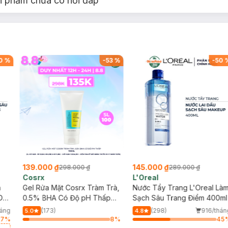
n phẩm chưa có hỏi đáp
0
%
-
53
%
-
50
139.000 ₫
145.000 ₫
298.000 ₫
289.000 ₫
Cosrx
L'Oreal
h
Gel Rửa Mặt Cosrx Tràm Trà,
Nước Tẩy Trang L'Oreal Là
Da
0.5% BHA Có Độ pH Thấp
Sạch Sâu Trang Điểm 400ml
150ml
háng
(173)
(298)
916/thán
5.0
4.8
17
%
8
%
45
a