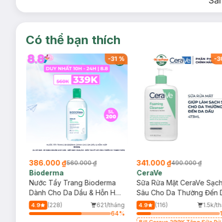
Sả
Có thể bạn thích
-
34
%
-
31
%
-
3
386.000 ₫
341.000 ₫
560.000 ₫
490.000 ₫
Bioderma
CeraVe
rma
Nước Tẩy Trang Bioderma
Sữa Rửa Mặt CeraVe Sạc
m
Dành Cho Da Dầu & Hỗn Hợp
Sâu Cho Da Thường Đến 
500ml
Dầu 473ml
/tháng
(228)
621/tháng
(116)
1.5k/t
4.9
4.9
64
%
64
%
Bill Cerave 299K Tặng Sữa Rử