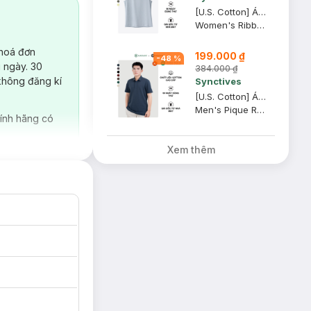
[U.S. Cotton] Áo Tank Top Nữ Synctives Regular Fit, Xám Nhạt, XS - CWTA0004
Women's Ribbed Regular Fit Tank Top
 hoá đơn
199.000 ₫
-
48
%
 ngày. 30
384.000 ₫
không đăng kí
Synctives
[U.S. Cotton] Áo Polo Nam Synctives Regular Fit, Xanh Ðen, XL - CMPO0008
Men's Pique Regular Fit Classic Polo Shirt
ính hãng có
Xem thêm