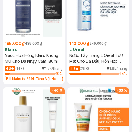
195.000 ₫
143.000 ₫
435.000 ₫
249.000 ₫
Klairs
L'Oreal
Nước Hoa Hồng Klairs Không
Nước Tẩy Trang L'Oreal Tươi
Mùi Cho Da Nhạy Cảm 180ml
Mát Cho Da Dầu, Hỗn Hợp
400ml
(148)
1.7k/tháng
(298)
1.9k/tháng
4.8
4.8
10
%
64
%
Bill Klairs từ 299k Tặng Mặt Nạ
Làm Dịu Da & Kiểm Soát Dầu Nhờn
25ml (SL Có Hạn)
-
46
%
-
33
%