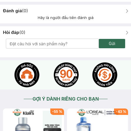
Đánh giá
(
0
)
Hãy là người đầu tiên đánh giá
Hỏi đáp
(
0
)
Gửi
GỢI Ý DÀNH RIÊNG CHO BẠN
-
55
%
-
43
%