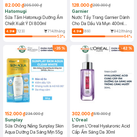
82.000 ₫
128.000 ₫
205.000 ₫
209.000 ₫
Hatomugi
Garnier
Sữa Tắm Hatomugi Dưỡng Ẩm
Nước Tẩy Trang Garnier Dành
Chiết Xuất Ý Dĩ 800ml
Cho Da Dầu Và Mụn 400ml
(Mới)
(123)
714/tháng
(69)
942/tháng
4.9
4.9
53
%
64
%
-
35
%
-
42
%
152.000 ₫
302.000 ₫
234.000 ₫
519.000 ₫
Sunplay
L'Oreal
Sữa Chống Nắng Sunplay Skin
Serum L'Oreal Hyaluronic Acid
Aqua Dưỡng Da Sáng Mịn 55g
Cấp Ẩm Sáng Da 30ml