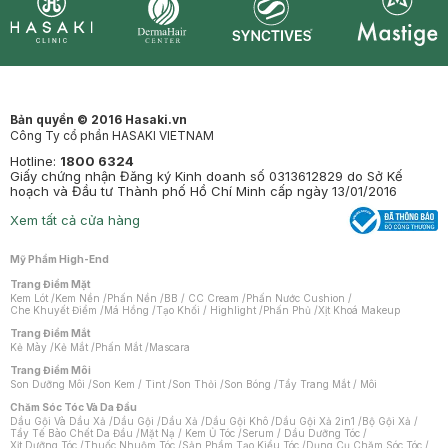
Synctives
Clinic
Dermahair
Mastige
Bản quyền © 2016 Hasaki.vn
Công Ty cổ phần HASAKI VIETNAM
Hotline:
1800 6324
Giấy chứng nhận Đăng ký Kinh doanh số 0313612829 do Sở Kế
hoạch và Đầu tư Thành phố Hồ Chí Minh cấp ngày 13/01/2016
Xem tất cả cửa hàng
Mỹ Phẩm High-End
Trang Điểm Mặt
Kem Lót
/
Kem Nền
/
Phấn Nền
/
BB / CC Cream
/
Phấn Nước Cushion
/
Che Khuyết Điểm
/
Má Hồng
/
Tạo Khối / Highlight
/
Phấn Phủ
/
Xịt Khoá Makeup
Trang Điểm Mắt
Kẻ Mày
/
Kẻ Mắt
/
Phấn Mắt
/
Mascara
Trang Điểm Môi
Son Dưỡng Môi
/
Son Kem / Tint
/
Son Thỏi
/
Son Bóng
/
Tẩy Trang Mắt / Môi
Chăm Sóc Tóc Và Da Đầu
Dầu Gội Và Dầu Xả
/
Dầu Gội
/
Dầu Xả
/
Dầu Gội Khô
/
Dầu Gội Xả 2in1
/
Bộ Gội Xả
/
Tẩy Tế Bào Chết Da Đầu
/
Mặt Nạ / Kem Ủ Tóc
/
Serum / Dầu Dưỡng Tóc
/
Xịt Dưỡng Tóc
/
Thuốc Nhuộm Tóc
/
Sản Phẩm Tạo Kiểu Tóc
/
Dụng Cụ Chăm Sóc Tóc
/