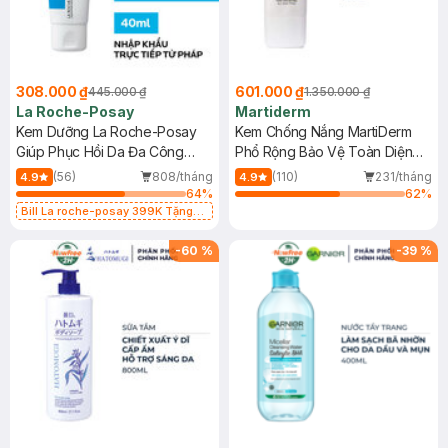
308.000 ₫
601.000 ₫
445.000 ₫
1.350.000 ₫
La Roche-Posay
Martiderm
Kem Dưỡng La Roche-Posay
Kem Chống Nắng MartiDerm
Giúp Phục Hồi Da Đa Công
Phổ Rộng Bảo Vệ Toàn Diện
Dụng 40ml
40ml
(56)
808/tháng
(110)
231/tháng
4.9
4.9
64
%
62
%
Bill La roche-posay 399K Tặng
Gel rửa mặt da dầu nhạy cảm 50ml
(SL có hạn)
-
60
%
-
39
%