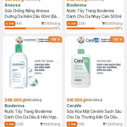
Anessa
Bioderma
Sữa Chống Nắng Anessa
Nước Tẩy Trang Bioderma
Dưỡng Da Kiềm Dầu 60ml (Bản
Dành Cho Da Nhạy Cảm 500ml
Mới)
(44)
516/tháng
(228)
839/tháng
4.9
4.9
45
%
58
%
-
38
%
-
30
%
348.000 ₫
341.000 ₫
560.000 ₫
490.000 ₫
Bioderma
CeraVe
Nước Tẩy Trang Bioderma
Sữa Rửa Mặt CeraVe Sạch Sâu
Dành Cho Da Dầu & Hỗn Hợp
Cho Da Thường Đến Da Dầu
500ml
473ml
(228)
688/tháng
(116)
1.5k/tháng
4.9
4.9