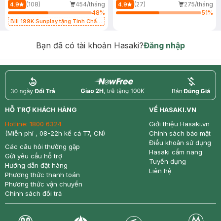
(108)
454/tháng
(27)
275/tháng
4.9
4.9
48
%
51
%
Bill 199K Sunplay tặng Tinh Chất
Chống Nắng 7g trị giá 30K (SL có
hạn)
Bạn đã có tài khoản Hasaki?
Đăng nhập
return
nowfree
price
HỖ TRỢ KHÁCH HÀNG
VỀ HASAKI.VN
Hotline:
1800 6324
Giới thiệu Hasaki.vn
(Miễn phí , 08-22h kể cả T7, CN)
Chính sách bảo mật
Điều khoản sử dụng
Các câu hỏi thường gặp
Hasaki cẩm nang
Gửi yêu cầu hỗ trợ
Tuyển dụng
Hướng dẫn đặt hàng
Liên hệ
Phương thức thanh toán
Phương thức vận chuyển
Chính sách đổi trả