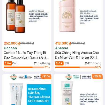
252.000 ₫
418.000 ₫
590.000 ₫
702.000 ₫
Cocoon
Anessa
Combo 2 Nước Tẩy Trang Bí
Sữa Chống Nắng Anessa Cho
Đao Cocoon Làm Sạch & Giảm
Da Nhạy Cảm & Trẻ Em 60ml
Dầu 500ml
(Mới)
(57)
1.5k/tháng
(23)
423/tháng
5.0
5.0
71
%
62
%
-
31
%
-
55
%