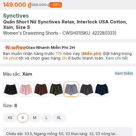
149.000 ₫
288.000 ₫
-
48
%
Synctives
Quần Short Nữ Synctives Relax, Interlock USA Cotton,
Xám, Size S
Women's Drawstring Shorts - CWSH01
(SKU:
422280333
)
Giao Nhanh Miễn Phí 2H
Bạn muốn nhận hàng trước
17h
hôm nay (
Miễn phí
). Đặt hàng trong
58 phút
tới và chọn giao hàng
2H
ở bước thanh toán.
Xem chi tiết
Xem thêm
Màu sắc
:
Xám
Size
:
S
XS
S
M
L
XL
Chiều dài: 33.5, Ngang mông: 50, 1/2 thun lưng: 32, 1/2 vòng lai: 32.3