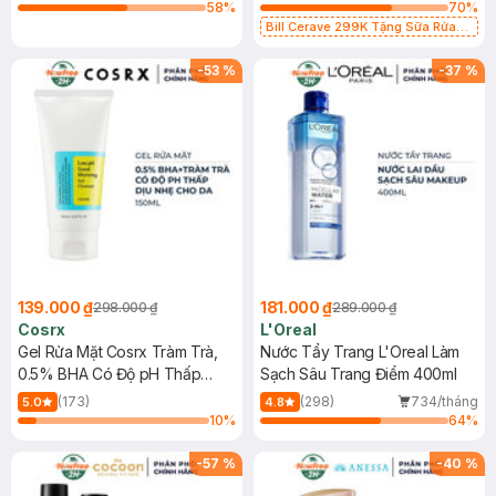
58
%
70
%
Bill Cerave 299K Tặng Sữa Rửa
Mặt Cerave 30ml (SL có hạn)
-
53
%
-
37
%
139.000 ₫
181.000 ₫
298.000 ₫
289.000 ₫
Cosrx
L'Oreal
Gel Rửa Mặt Cosrx Tràm Trà,
Nước Tẩy Trang L'Oreal Làm
0.5% BHA Có Độ pH Thấp
Sạch Sâu Trang Điểm 400ml
150ml
(173)
(298)
734/tháng
5.0
4.8
10
%
64
%
-
57
%
-
40
%