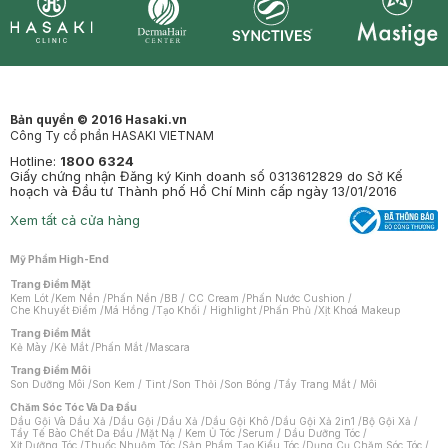
Synctives
Clinic
Dermahair
Mastige
Bản quyền © 2016 Hasaki.vn
Công Ty cổ phần HASAKI VIETNAM
Hotline:
1800 6324
Giấy chứng nhận Đăng ký Kinh doanh số 0313612829 do Sở Kế
hoạch và Đầu tư Thành phố Hồ Chí Minh cấp ngày 13/01/2016
Xem tất cả cửa hàng
Mỹ Phẩm High-End
Trang Điểm Mặt
Kem Lót
/
Kem Nền
/
Phấn Nền
/
BB / CC Cream
/
Phấn Nước Cushion
/
Che Khuyết Điểm
/
Má Hồng
/
Tạo Khối / Highlight
/
Phấn Phủ
/
Xịt Khoá Makeup
Trang Điểm Mắt
Kẻ Mày
/
Kẻ Mắt
/
Phấn Mắt
/
Mascara
Trang Điểm Môi
Son Dưỡng Môi
/
Son Kem / Tint
/
Son Thỏi
/
Son Bóng
/
Tẩy Trang Mắt / Môi
Chăm Sóc Tóc Và Da Đầu
Dầu Gội Và Dầu Xả
/
Dầu Gội
/
Dầu Xả
/
Dầu Gội Khô
/
Dầu Gội Xả 2in1
/
Bộ Gội Xả
/
Tẩy Tế Bào Chết Da Đầu
/
Mặt Nạ / Kem Ủ Tóc
/
Serum / Dầu Dưỡng Tóc
/
Xịt Dưỡng Tóc
/
Thuốc Nhuộm Tóc
/
Sản Phẩm Tạo Kiểu Tóc
/
Dụng Cụ Chăm Sóc Tóc
/