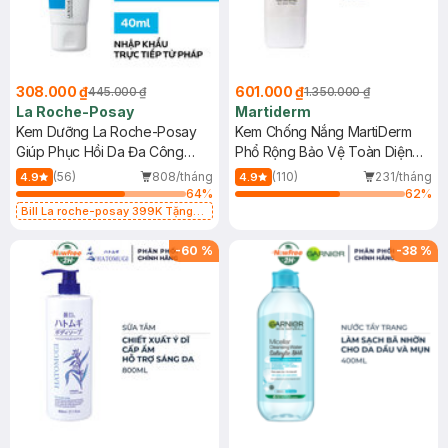
308.000 ₫
601.000 ₫
445.000 ₫
1.350.000 ₫
La Roche-Posay
Martiderm
Kem Dưỡng La Roche-Posay
Kem Chống Nắng MartiDerm
Giúp Phục Hồi Da Đa Công
Phổ Rộng Bảo Vệ Toàn Diện
Dụng 40ml
40ml
(56)
808/tháng
(110)
231/tháng
4.9
4.9
64
%
62
%
Bill La roche-posay 399K Tặng
Gel rửa mặt da dầu nhạy cảm 50ml
(SL có hạn)
-
60
%
-
38
%