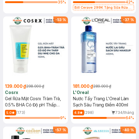
35
%
42
%
Bill Cerave 299K Tặng Sữa Rửa
Mặt Cerave 30ml (SL có hạn)
-
53
%
-
37
%
139.000 ₫
181.000 ₫
298.000 ₫
289.000 ₫
Cosrx
L'Oreal
Gel Rửa Mặt Cosrx Tràm Trà,
Nước Tẩy Trang L'Oreal Làm
0.5% BHA Có Độ pH Thấp
Sạch Sâu Trang Điểm 400ml
150ml
(173)
(298)
734/tháng
5.0
4.8
9
%
64
%
-
57
%
-
40
%