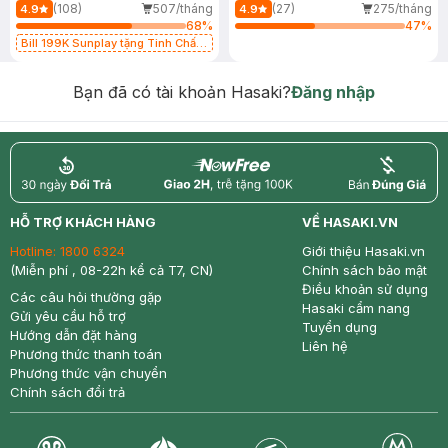
(108)
507/tháng
(27)
275/tháng
4.9
4.9
68
%
47
%
Bill 199K Sunplay tặng Tinh Chất
Chống Nắng 7g trị giá 30K (SL có
hạn)
Bạn đã có tài khoản Hasaki?
Đăng nhập
return
nowfree
price
HỖ TRỢ KHÁCH HÀNG
VỀ HASAKI.VN
Hotline:
1800 6324
Giới thiệu Hasaki.vn
(Miễn phí , 08-22h kể cả T7, CN)
Chính sách bảo mật
Điều khoản sử dụng
Các câu hỏi thường gặp
Hasaki cẩm nang
Gửi yêu cầu hỗ trợ
Tuyển dụng
Hướng dẫn đặt hàng
Liên hệ
Phương thức thanh toán
Phương thức vận chuyển
Chính sách đổi trả