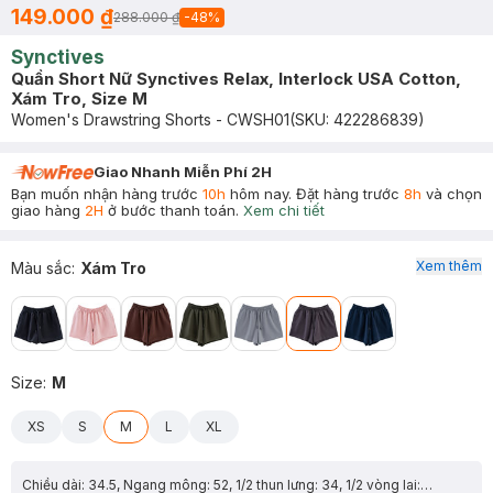
149.000 ₫
288.000 ₫
-
48
%
Synctives
Quần Short Nữ Synctives Relax, Interlock USA Cotton,
Xám Tro, Size M
Women's Drawstring Shorts - CWSH01
(SKU:
422286839
)
Giao Nhanh Miễn Phí 2H
Bạn muốn nhận hàng trước
10h
hôm nay. Đặt hàng trước
8h
và chọn
giao hàng
2H
ở bước thanh toán.
Xem chi tiết
Xem thêm
Màu sắc
:
Xám Tro
Size
:
M
XS
S
M
L
XL
Chiều dài: 34.5, Ngang mông: 52, 1/2 thun lưng: 34, 1/2 vòng lai: 33.3