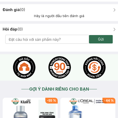
Đánh giá
(
0
)
Hãy là người đầu tiên đánh giá
Hỏi đáp
(
0
)
Gửi
GỢI Ý DÀNH RIÊNG CHO BẠN
-
55
%
-
44
%