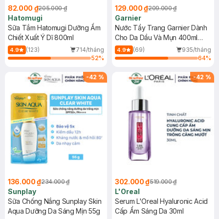
82.000 ₫
129.000 ₫
205.000 ₫
209.000 ₫
Hatomugi
Garnier
Sữa Tắm Hatomugi Dưỡng Ẩm
Nước Tẩy Trang Garnier Dành
Chiết Xuất Ý Dĩ 800ml
Cho Da Dầu Và Mụn 400ml
(Mới)
(123)
714/tháng
(69)
935/tháng
4.9
4.9
52
%
64
%
-
42
%
-
42
%
136.000 ₫
302.000 ₫
234.000 ₫
519.000 ₫
Sunplay
L'Oreal
Sữa Chống Nắng Sunplay Skin
Serum L'Oreal Hyaluronic Acid
Aqua Dưỡng Da Sáng Mịn 55g
Cấp Ẩm Sáng Da 30ml