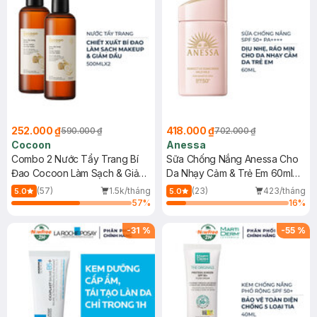
252.000 ₫
418.000 ₫
590.000 ₫
702.000 ₫
Cocoon
Anessa
Combo 2 Nước Tẩy Trang Bí
Sữa Chống Nắng Anessa Cho
Đao Cocoon Làm Sạch & Giảm
Da Nhạy Cảm & Trẻ Em 60ml
Dầu 500ml
(Mới)
(57)
1.5k/tháng
(23)
423/tháng
5.0
5.0
57
%
16
%
-
31
%
-
55
%