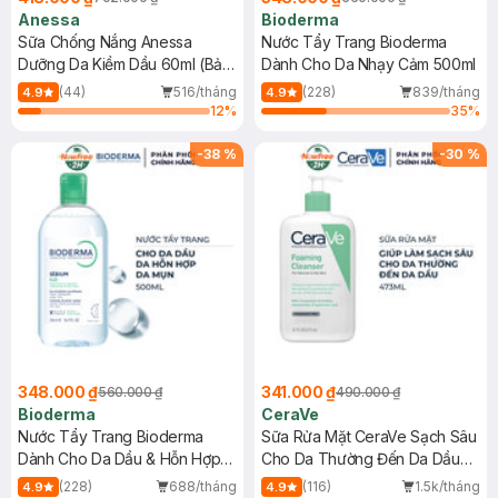
Anessa
Bioderma
Sữa Chống Nắng Anessa
Nước Tẩy Trang Bioderma
Dưỡng Da Kiềm Dầu 60ml (Bản
Dành Cho Da Nhạy Cảm 500ml
Mới)
(44)
516/tháng
(228)
839/tháng
4.9
4.9
12
%
35
%
-
38
%
-
30
%
348.000 ₫
341.000 ₫
560.000 ₫
490.000 ₫
Bioderma
CeraVe
Nước Tẩy Trang Bioderma
Sữa Rửa Mặt CeraVe Sạch Sâu
Dành Cho Da Dầu & Hỗn Hợp
Cho Da Thường Đến Da Dầu
500ml
473ml
(228)
688/tháng
(116)
1.5k/tháng
4.9
4.9