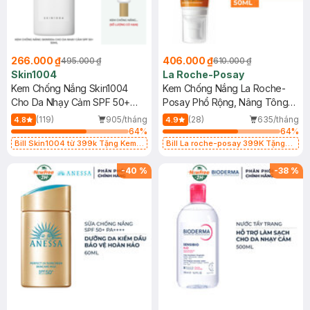
266.000 ₫
406.000 ₫
495.000 ₫
610.000 ₫
Skin1004
La Roche-Posay
Kem Chống Nắng Skin1004
Kem Chống Nắng La Roche-
Cho Da Nhạy Cảm SPF 50+
Posay Phổ Rộng, Nâng Tông
50ml
Kiềm Dầu 50ml
(119)
905/tháng
(28)
635/tháng
4.8
4.9
64
%
64
%
Bill Skin1004 từ 399k Tặng Kem
Bill La roche-posay 399K Tặng
Chống Nắng Cho Da Nhạy Cảm
Gel rửa mặt da dầu nhạy cảm 50ml
SPF 50+ 20ml (SL Có Hạn)
(SL có hạn)
-
40
%
-
38
%