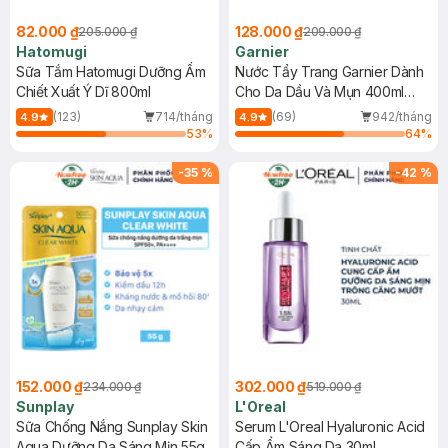
82.000 ₫
128.000 ₫
205.000 ₫
209.000 ₫
Hatomugi
Garnier
Sữa Tắm Hatomugi Dưỡng Ẩm
Nước Tẩy Trang Garnier Dành
Chiết Xuất Ý Dĩ 800ml
Cho Da Dầu Và Mụn 400ml
(Mới)
(123)
714/tháng
(69)
942/tháng
4.9
4.9
53
%
64
%
-
35
%
-
42
%
152.000 ₫
302.000 ₫
234.000 ₫
519.000 ₫
Sunplay
L'Oreal
Sữa Chống Nắng Sunplay Skin
Serum L'Oreal Hyaluronic Acid
Aqua Dưỡng Da Sáng Mịn 55g
Cấp Ẩm Sáng Da 30ml