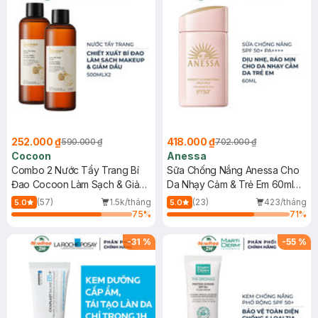
252.000 ₫
418.000 ₫
590.000 ₫
702.000 ₫
Cocoon
Anessa
Combo 2 Nước Tẩy Trang Bí
Sữa Chống Nắng Anessa Cho
Đao Cocoon Làm Sạch & Giảm
Da Nhạy Cảm & Trẻ Em 60ml
Dầu 500ml
(Mới)
(57)
1.5k/tháng
(23)
423/tháng
5.0
5.0
75
%
71
%
-
31
%
-
55
%