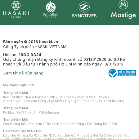
Synctives
Clinic
Dermahair
Mastige
Bản quyền © 2016 Hasaki.vn
Công Ty cổ phần HASAKI VIETNAM
Hotline:
1800 6324
Giấy chứng nhận Đăng ký Kinh doanh số 0313612829 do Sở Kế
hoạch và Đầu tư Thành phố Hồ Chí Minh cấp ngày 13/01/2016
Xem tất cả cửa hàng
Mỹ Phẩm High-End
Trang Điểm Mặt
Kem Lót
/
Kem Nền
/
Phấn Nền
/
BB / CC Cream
/
Phấn Nước Cushion
/
Che Khuyết Điểm
/
Má Hồng
/
Tạo Khối / Highlight
/
Phấn Phủ
/
Xịt Khoá Makeup
Trang Điểm Mắt
Kẻ Mày
/
Kẻ Mắt
/
Phấn Mắt
/
Mascara
Trang Điểm Môi
Son Dưỡng Môi
/
Son Kem / Tint
/
Son Thỏi
/
Son Bóng
/
Tẩy Trang Mắt / Môi
Chăm Sóc Tóc Và Da Đầu
Dầu Gội Và Dầu Xả
/
Dầu Gội
/
Dầu Xả
/
Dầu Gội Khô
/
Dầu Gội Xả 2in1
/
Bộ Gội Xả
/