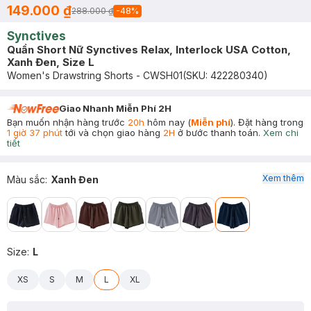
149.000 ₫
288.000 ₫
-
48
%
Synctives
Quần Short Nữ Synctives Relax, Interlock USA Cotton,
Xanh Đen, Size L
Women's Drawstring Shorts - CWSH01
(SKU:
422280340
)
Giao Nhanh Miễn Phí 2H
Bạn muốn nhận hàng trước
20h
hôm nay (
Miễn phí
). Đặt hàng trong
1 giờ 37 phút
tới và chọn giao hàng
2H
ở bước thanh toán.
Xem chi
tiết
Xem thêm
Màu sắc
:
Xanh Đen
Size
:
L
XS
S
M
L
XL