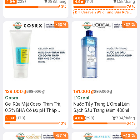
(228)
688/tháng
(116)
1.5k/tháng
4.9
4.9
63
%
76
%
Bill Cerave 299K Tặng Sữa Rửa
Mặt Cerave 30ml (SL có hạn)
-
53
%
-
37
%
139.000 ₫
181.000 ₫
298.000 ₫
289.000 ₫
Cosrx
L'Oreal
Gel Rửa Mặt Cosrx Tràm Trà,
Nước Tẩy Trang L'Oreal Làm
0.5% BHA Có Độ pH Thấp
Sạch Sâu Trang Điểm 400ml
150ml
(173)
(298)
734/tháng
5.0
4.8
10
%
64
%
-
57
%
-
40
%