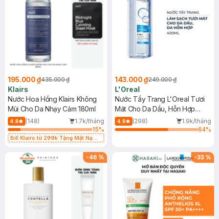
195.000 ₫
143.000 ₫
435.000 ₫
249.000 ₫
Klairs
L'Oreal
Nước Hoa Hồng Klairs Không
Nước Tẩy Trang L'Oreal Tươi
Mùi Cho Da Nhạy Cảm 180ml
Mát Cho Da Dầu, Hỗn Hợp
400ml
(148)
1.7k/tháng
(298)
1.9k/tháng
4.8
4.8
15
%
64
%
Bill Klairs từ 299k Tặng Mặt Nạ
Làm Dịu Da & Kiểm Soát Dầu Nhờn
25ml (SL Có Hạn)
-
46
%
-
33
%