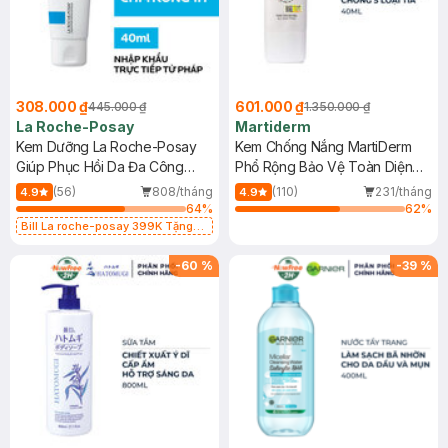
308.000 ₫
601.000 ₫
445.000 ₫
1.350.000 ₫
La Roche-Posay
Martiderm
Kem Dưỡng La Roche-Posay
Kem Chống Nắng MartiDerm
Giúp Phục Hồi Da Đa Công
Phổ Rộng Bảo Vệ Toàn Diện
Dụng 40ml
40ml
(56)
808/tháng
(110)
231/tháng
4.9
4.9
64
%
62
%
Bill La roche-posay 399K Tặng
Gel rửa mặt da dầu nhạy cảm 50ml
(SL có hạn)
-
60
%
-
39
%