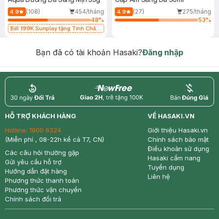
(108)
454/tháng
(27)
275/tháng
4.9
4.9
48
%
53
%
Bill 199K Sunplay tặng Tinh Chất
Chống Nắng 7g trị giá 30K (SL có
hạn)
Bạn đã có tài khoản Hasaki?
Đăng nhập
return
nowfree
price
HỖ TRỢ KHÁCH HÀNG
VỀ HASAKI.VN
Hotline:
1800 6324
Giới thiệu Hasaki.vn
(Miễn phí , 08-22h kể cả T7, CN)
Chính sách bảo mật
Điều khoản sử dụng
Các câu hỏi thường gặp
Hasaki cẩm nang
Gửi yêu cầu hỗ trợ
Tuyển dụng
Hướng dẫn đặt hàng
Liên hệ
Phương thức thanh toán
Phương thức vận chuyển
Chính sách đổi trả