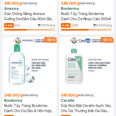
418.000 ₫
348.000 ₫
702.000 ₫
560.000 ₫
Anessa
Bioderma
Sữa Chống Nắng Anessa
Nước Tẩy Trang Bioderma
Dưỡng Da Kiềm Dầu 60ml (Bản
Dành Cho Da Nhạy Cảm 500ml
Mới)
(44)
516/tháng
(228)
839/tháng
4.9
4.9
51
%
63
%
-
38
%
-
30
%
348.000 ₫
341.000 ₫
560.000 ₫
490.000 ₫
Bioderma
CeraVe
Nước Tẩy Trang Bioderma
Sữa Rửa Mặt CeraVe Sạch Sâu
Dành Cho Da Dầu & Hỗn Hợp
Cho Da Thường Đến Da Dầu
500ml
473ml