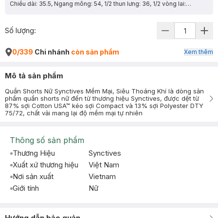
Chiều dài: 35.5, Ngang mông: 54, 1/2 thun lưng: 36, 1/2 vòng lai: 34.3
Số lượng:
0/339
Chi nhánh
còn sản phẩm
Xem thêm
Mô tả sản phẩm
Quần Shorts Nữ Synctives Mềm Mại, Siêu Thoáng Khí là dòng sản
phẩm quần shorts nữ đến từ thương hiệu Synctives, được dệt từ
87% sợi Cotton USA™ kéo sợi Compact và 13% sợi Polyester DTY
75/72, chất vải mang lại độ mềm mại tự nhiên
Thông số sản phẩm
Thương Hiệu
Synctives
Xuất xứ thương hiệu
Việt Nam
Nơi sản xuất
Vietnam
Giới tính
Nữ
Hướng dẫn bảo quản