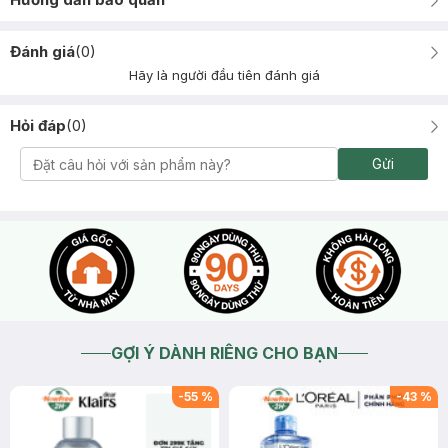
Đánh giá
(
0
)
Hãy là người đầu tiên đánh giá
Hỏi đáp
(
0
)
Gửi
GỢI Ý DÀNH RIÊNG CHO BẠN
-
55
%
-
43
%