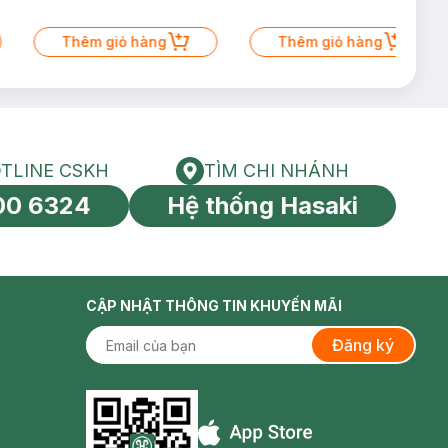
Thêm giỏ hàng
Thêm giỏ hàng
TLINE CSKH
TÌM CHI NHÁNH
HOTLINE CSKH
Tìm chi nhánh
00 6324
Hệ thống Hasaki
tín toàn cầu
CẬP NHẬT THÔNG TIN KHUYẾN MÃI
Đăng ký