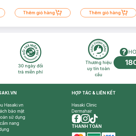
Thêm giỏ hàng
Thêm giỏ hàng
HO
18
n phí 2H
30 ngày đổi trả miễn phí
Thương hiệu uy 
Thương hiệu
30 ngày đổi
uy tín toàn
trả miễn phí
cầu
SAKI.VN
HỢP TÁC & LIÊN KẾT
iệu Hasaki.vn
Hasaki Clinic
sách bảo mật
Dermahair
hoản sử dụng
 cẩm nang
facebook
THANH TOÁN
instagram
tiktok
dụng