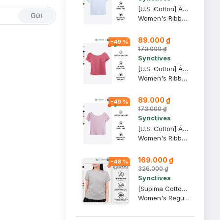
[U.S. Cotton] Áo Thun Nữ Cổ Thuyền Synctives Slim Fit, Trắng, XL - CWTS0013
Gửi
Women's Ribbed U-neck Low Back T-shirt
89.000 ₫
-
49
%
173.000 ₫
Synctives
[U.S. Cotton] Áo Thun Nữ Cổ Thuyền Synctives Slim Fit, Hồng Mận, M - CWTS0013
Women's Ribbed U-neck Low Back T-shirt
89.000 ₫
-
49
%
173.000 ₫
Synctives
[U.S. Cotton] Áo Thun Nữ Cổ Thuyền Synctives Slim Fit, Hồng Phấn, L - CWTS0013
Women's Ribbed U-neck Low Back T-shirt
169.000 ₫
-
48
%
326.000 ₫
Synctives
[Supima Cotton] Áo Thun Nữ Synctives Regular Fit, Xám Nhạt, XS - CWTS02
Women's Regular Fit Curved Hem T-Shirt