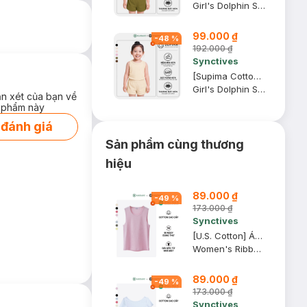
Girl's Dolphin Shorts
99.000 ₫
-
48
%
192.000 ₫
Synctives
[Supima Cotton] Quần Short Trẻ Em Synctives Dolphin, Be Sữa, 8 - CGSH04
Girl's Dolphin Shorts
ận xét của bạn về
 phẩm này
 đánh giá
Sản phẩm cùng thương
hiệu
89.000 ₫
-
49
%
173.000 ₫
Synctives
[U.S. Cotton] Áo Tank Top Nữ Synctives Regular Fit, Hồng Phấn, M - CWTA0004
Women's Ribbed Regular Fit Tank Top
89.000 ₫
-
49
%
173.000 ₫
Synctives