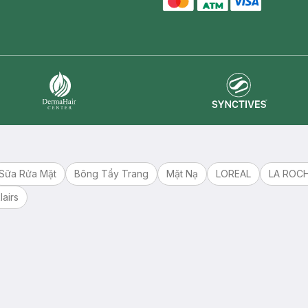
master card
ATM card
visa card
Synctives
Dermahair
Sữa Rửa Mặt
Bông Tẩy Trang
Mặt Nạ
LOREAL
LA ROC
lairs