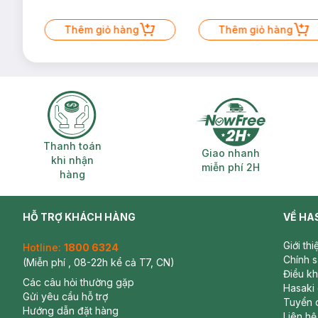
Thêm giỏ hàng
Thêm giỏ hàng
Thanh toán khi nhận hàng
Giao nhanh miễ
Thanh toán
Giao nhanh
khi nhận
miễn phí 2H
hàng
HỖ TRỢ KHÁCH HÀNG
VỀ HA
Giới th
Hotline:
1800 6324
Chính 
(Miễn phí , 08-22h kể cả T7, CN)
Điều k
Các câu hỏi thường gặp
Hasaki
Gửi yêu cầu hỗ trợ
Tuyển 
Hướng dẫn đặt hàng
Liên hệ