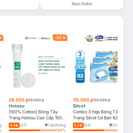
Xem thêm
%
-
20
%
-
13
%
28.000 ₫
115.000 ₫
35.000 ₫
132.000 ₫
Hotosu
Silcot
[100% Cotton] Bông Tẩy
Combo 3 Hộp Bông Tẩy
o
Trang Hotosu Cao Cấp 150
Trang Silcot Cơ Bản 82
Miếng
Miếng
g
(47)
1.9k/tháng
(63)
237/tháng
4.8
5.0
%
64
%
64
%