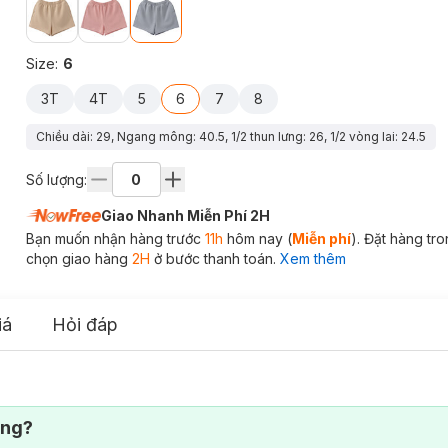
Size
:
6
3T
4T
5
6
7
8
Chiều dài: 29, Ngang mông: 40.5, 1/2 thun lưng: 26, 1/2 vòng lai: 24.5
Số lượng:
Giao Nhanh Miễn Phí 2H
Bạn muốn nhận hàng trước
11h
hôm nay (
Miễn phí
). Đặt hàng tr
chọn giao hàng
2H
ở bước thanh toán.
Xem thêm
iá
Hỏi đáp
ông?