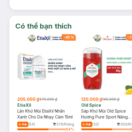
Có thể bạn thích
-
12
%
-
45
%
-
1
205.000 ₫
120.000 ₫
370.000 ₫
145.000 ₫
EtiaXil
Old Spice
 Vệ
Lăn Khử Mùi EtiaXil Nhãn
Sáp Khử Mùi Old Spice
Thực
Xanh Cho Da Nhạy Cảm 15ml
Hương Pure Sport Năng
e DHC
Động 85g (Đỏ)
/tháng
(54)
376/tháng
(32)
300/th
4.9
4.9
64
%