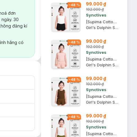
99.000 ₫
-
48
%
192.000 ₫
 hoá đơn
Synctives
 ngày. 30
[Supima Cotton] Quần Short Trẻ Em Synctives Dolphin, Đen, 8 - CGSH04
không đăng kí
Girl's Dolphin Shorts
99.000 ₫
ính hãng có
-
48
%
192.000 ₫
Synctives
[Supima Cotton] Quần Short Trẻ Em Synctives Dolphin, Hồng Kem, 8 - CGSH04
Girl's Dolphin Shorts
99.000 ₫
-
48
%
192.000 ₫
Synctives
[Supima Cotton] Quần Short Trẻ Em Synctives Dolphin, Nâu Gỗ, 5 - CGSH04
Girl's Dolphin Shorts
99.000 ₫
-
48
%
192.000 ₫
Synctives
[Supima Cotton] Quần Short Trẻ Em Synctives Dolphin, Rêu, 7 - CGSH04