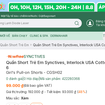
 Mặt
Tẩy tế bào chết
Ariel
Nước Giặt
Bagsmart
Đăng 
Search icon
Tài kh
T
MỚI VỀ
BÁN CHẠY
CLINIC & SPA
DERMAHAIR
Quần Short Trẻ Em
Quần Short Trẻ Em Synctives, Interlock USA Co
SYNCTIVES
Quần Short Trẻ Em Synctives, Interlock USA Cott
6
Girl's Pull-on Shorts - CGSH02
0
đánh giá
|
0
Hỏi đáp
|
Mã sản phẩm:
422280368
99.000 ₫
(Đã bao gồm VAT)
Giá thị trường:
192.000 ₫
- Tiết kiệm:
93.000 ₫
(
48
%
)
Màu sắc
:
Xám