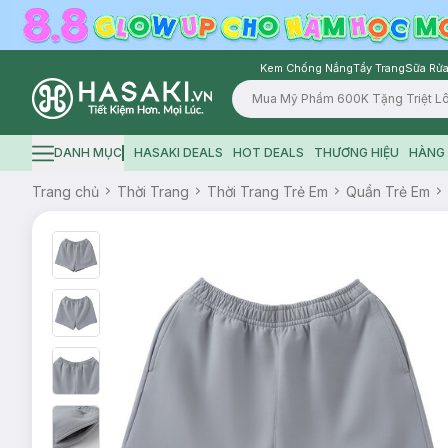
Kem Chống Nắng
Tẩy Trang
Sữa Rửa
Logo
DANH MỤC
HASAKI DEALS
HOT DEALS
THƯƠNG HIỆU
HÀNG 
Hamburger icon
Trang chủ
Thời Trang
Thời Trang Trẻ Em
Quần Trẻ Em