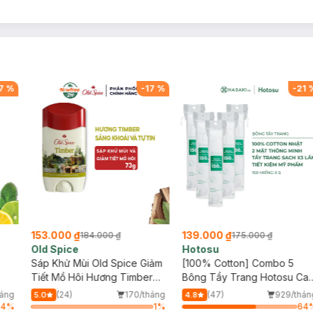
7
%
-
17
%
-
21
153.000 ₫
139.000 ₫
184.000 ₫
175.000 ₫
Old Spice
Hotosu
Sáp Khử Mùi Old Spice Giảm
[100% Cotton] Combo 5
Tiết Mồ Hôi Hương Timber
Bông Tẩy Trang Hotosu Ca
73g
Cấp 150 Miếng
áng
(24)
170/tháng
(47)
929/thán
5.0
4.8
64
%
1
%
64