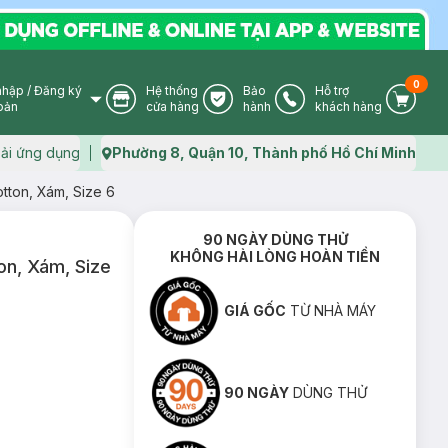
0
nhập
/
Đăng ký
Hệ thống
Bảo
Hỗ trợ
User Icon
Store Icon
Warranty Icon
Phone Icon
Cart I
oản
cửa hàng
hành
khách hàng
ải ứng dụng
Phường 8, Quận 10, Thành phố Hồ Chí Minh
Map icon
tton, Xám, Size 6
90 NGÀY DÙNG THỬ
KHÔNG HÀI LÒNG HOÀN TIỀN
on, Xám, Size
GIÁ GỐC
TỪ NHÀ MÁY
90 NGÀY
DÙNG THỬ