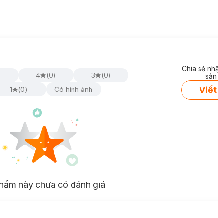
Chia sẻ nh
)
4
(
0
)
3
(
0
)
sản
Viết
1
(
0
)
Có hình ảnh
hẩm này chưa có đánh giá