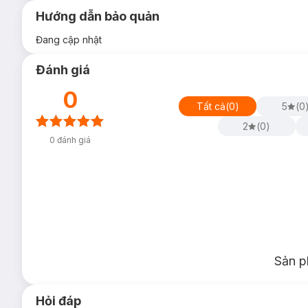
Hướng dẫn bảo quản
Đang cập nhật
Đánh giá
0
Tất cả
(
0
)
5
(
0
2
(
0
)
0
đánh giá
Sản p
Hỏi đáp