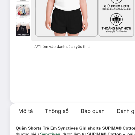
Thêm vào danh sách yêu thích
Mô tả
Thông số
Bảo quản
Đánh g
Quần Shorts Trẻ Em Synctives Girl shorts SUPIMA® Cott
thương hiệu
Synctives
, được làm từ
SUPIMA® Cotton
– loại