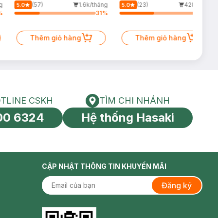
Giảm Dầu 500ml
60ml (Mới)
g
(57)
1.6k/tháng
(23)
428/tháng
5.0
5.0
%
31
%
43
%
Thêm giỏ hàng
Thêm giỏ hàng
TLINE CSKH
TÌM CHI NHÁNH
HOTLINE CSKH
Tìm chi nhánh
00 6324
Hệ thống Hasaki
tín toàn cầu
CẬP NHẬT THÔNG TIN KHUYẾN MÃI
Đăng ký