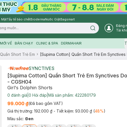
 Mặt
Tẩy tế bào chết
Bioderma
Nước Giặt
Bagsmart
Đăng 
Search icon
Tài kh
T
MỚI VỀ
BÁN CHẠY
CLINIC & SPA
DERMAHAIR
Quần Short Trẻ Em
[Supima Cotton] Quần Short Trẻ Em Synctives
SYNCTIVES
[Supima Cotton] Quần Short Trẻ Em Synctives Dol
- CGSH04
Girl's Dolphin Shorts
0
đánh giá
|
0
Hỏi đáp
|
Mã sản phẩm:
422280179
99.000 ₫
(Đã bao gồm VAT)
Giá thị trường:
192.000 ₫
- Tiết kiệm:
93.000 ₫
(
48
%
)
Màu sắc
:
Đen