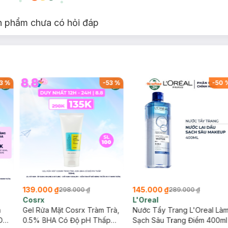
n phẩm chưa có hỏi đáp
3
%
-
53
%
-
50
139.000 ₫
145.000 ₫
298.000 ₫
289.000 ₫
Cosrx
L'Oreal
h
Gel Rửa Mặt Cosrx Tràm Trà,
Nước Tẩy Trang L'Oreal Là
Da
0.5% BHA Có Độ pH Thấp
Sạch Sâu Trang Điểm 400ml