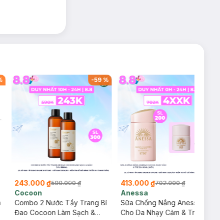
%
-
59
%
-
41
%
243.000 ₫
413.000 ₫
590.000 ₫
702.000 ₫
Cocoon
Anessa
m
Combo 2 Nước Tẩy Trang Bí
Sữa Chống Nắng Anessa
Đao Cocoon Làm Sạch &
Cho Da Nhạy Cảm & Trẻ Em