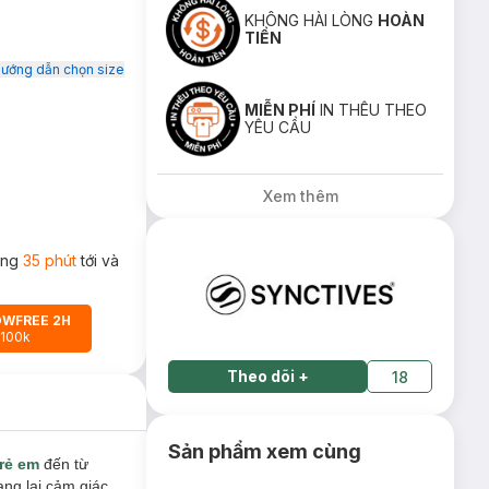
KHÔNG HÀI LÒNG
HOÀN
TIỀN
ướng dẫn chọn size
MIỄN PHÍ
IN THÊU THEO
YÊU CẦU
Xem thêm
rong
35 phút
tới và
OWFREE 2H
 100k
Theo dõi
+
18
Sản phẩm xem cùng
trẻ em
đến từ
ang lại cảm giác