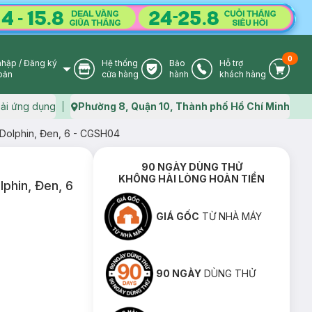
0
nhập
/
Đăng ký
Hệ thống
Bảo
Hỗ trợ
User Icon
Store Icon
Warranty Icon
Phone Icon
Cart I
oản
cửa hàng
hành
khách hàng
ải ứng dụng
Phường 8, Quận 10, Thành phố Hồ Chí Minh
Map icon
 Dolphin, Đen, 6 - CGSH04
90 NGÀY DÙNG THỬ
KHÔNG HÀI LÒNG HOÀN TIỀN
phin, Đen, 6
GIÁ GỐC
TỪ NHÀ MÁY
90 NGÀY
DÙNG THỬ