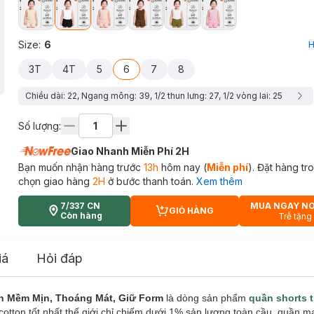
Size
:
6
H
3T
4T
5
6
7
8
Chiều dài: 22, Ngang mông: 39, 1/2 thun lưng: 27, 1/2 vòng lai: 25
Số lượng:
Giao Nhanh Miễn Phí 2H
Bạn muốn nhận hàng trước
13h
hôm nay (
Miễn phí
). Đặt hàng t
chọn giao hàng
2H
ở bước thanh toán.
Xem thêm
7/337 CN
MUA NGAY N
GIỎ HÀNG
CART PLUS ICON
Còn hàng
Trễ tặng
iá
Hỏi đáp
on Mềm Mịn, Thoáng Mát, Giữ Form
là dòng sản phẩm
quần shorts 
 cotton tốt nhất thế giới chỉ chiếm dưới 1% sản lượng toàn cầu, quần m