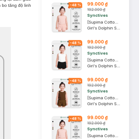
99.000 ₫
 bo tăng độ linh
-
48
%
192.000 ₫
Synctives
[Supima Cotton] Quần Short Trẻ Em Synctives Dolphin, Hồng Kem, 8 - CGSH04
Girl's Dolphin Shorts
99.000 ₫
-
48
%
192.000 ₫
Synctives
[Supima Cotton] Quần Short Trẻ Em Synctives Dolphin, Đen, 8 - CGSH04
Girl's Dolphin Shorts
99.000 ₫
-
48
%
192.000 ₫
Synctives
[Supima Cotton] Quần Short Trẻ Em Synctives Dolphin, Nâu Gỗ, 5 - CGSH04
Girl's Dolphin Shorts
99.000 ₫
-
48
%
192.000 ₫
Synctives
[Supima Cotton] Quần Short Trẻ Em Synctives Dolphin, Hồng Kem, 3T - CGSH04