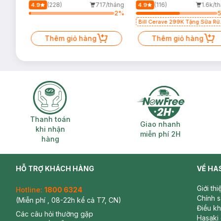
500ml
Dầu 473ml
/tháng
(228)
717/tháng
(116)
1.6k/t
4.9
4.9
7
%
2
%
Bill Cerave 299K Tặng Sữa Rử
Mặt Cerave 30ml (SL có hạn)
Thêm giỏ hàng
Thêm giỏ hàng
Thanh toán khi nhận hàng
Giao nhanh miễ
Thanh toán
Giao nhanh
khi nhận
miễn phí 2H
hàng
HỖ TRỢ KHÁCH HÀNG
VỀ HA
Giới th
Hotline:
1800 6324
Chính 
(Miễn phí , 08-22h kể cả T7, CN)
Điều k
Các câu hỏi thường gặp
Hasaki