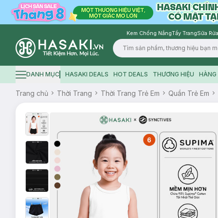
Kem Chống Nắng
Tẩy Trang
Sữa Rửa
Logo
DANH MỤC
HASAKI DEALS
HOT DEALS
THƯƠNG HIỆU
HÀNG 
Hamburger icon
Trang chủ
Thời Trang
Thời Trang Trẻ Em
Quần Trẻ Em