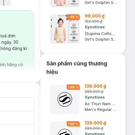
Girl's Dolphin Shorts
99.000 ₫
-
48
%
192.000 ₫
Synctives
[Supima Cotton] Quần Short Trẻ Em Synctives Dolphin, Be Sữa, 8 - CGSH04
 hoá đơn
Girl's Dolphin Shorts
 ngày. 30
không đăng kí
Sản phẩm cùng thương
ính hãng có
hiệu
139.000 ₫
-
48
%
269.000 ₫
Synctives
Áo Thun Nam Regular Fit, Xanh Navy, 2XL - CMTS0028
Men's Regular Fit T-shirt
139.000 ₫
-
48
%
269.000 ₫
Synctives