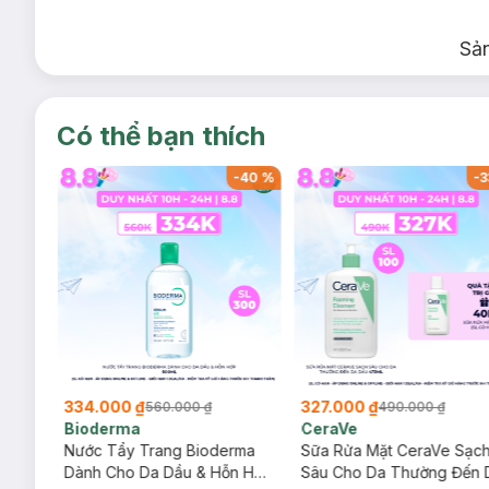
Sả
Có thể bạn thích
-
40
%
-
40
%
-
3
334.000 ₫
327.000 ₫
560.000 ₫
490.000 ₫
Bioderma
CeraVe
rma
Nước Tẩy Trang Bioderma
Sữa Rửa Mặt CeraVe Sạc
m
Dành Cho Da Dầu & Hỗn Hợp
Sâu Cho Da Thường Đến 