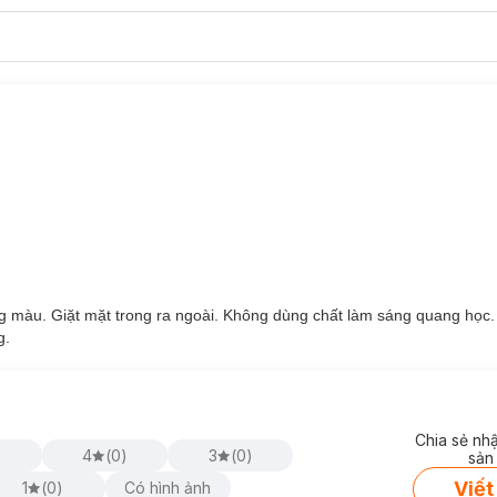
ng màu. Giặt mặt trong ra ngoài. Không dùng chất làm sáng quang học
g.
Chia sẻ nh
)
4
(
0
)
3
(
0
)
sản
Viết
1
(
0
)
Có hình ảnh