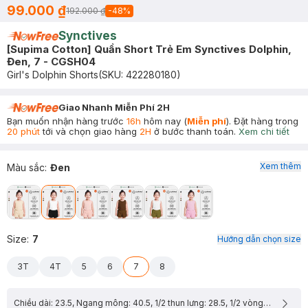
99.000 ₫
192.000 ₫
-
48
%
Synctives
[Supima Cotton] Quần Short Trẻ Em Synctives Dolphin,
Đen, 7 - CGSH04
Girl's Dolphin Shorts
(SKU:
422280180
)
Giao Nhanh Miễn Phí 2H
Bạn muốn nhận hàng trước
16h
hôm nay (
Miễn phí
). Đặt hàng trong
20 phút
tới và chọn giao hàng
2H
ở bước thanh toán.
Xem chi tiết
Xem thêm
Màu sắc
:
Đen
Size
:
7
Hướng dẫn chọn size
3T
4T
5
6
7
8
Chiều dài: 23.5, Ngang mông: 40.5, 1/2 thun lưng: 28.5, 1/2 vòng lai: 25.75