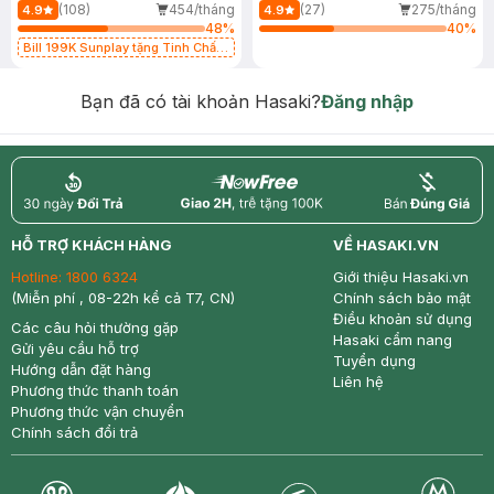
(108)
454/tháng
(27)
275/tháng
4.9
4.9
48
%
40
%
Bill 199K Sunplay tặng Tinh Chất
Chống Nắng 7g trị giá 30K (SL có
hạn)
Bạn đã có tài khoản Hasaki?
Đăng nhập
return
nowfree
price
HỖ TRỢ KHÁCH HÀNG
VỀ HASAKI.VN
Hotline:
1800 6324
Giới thiệu Hasaki.vn
(Miễn phí , 08-22h kể cả T7, CN)
Chính sách bảo mật
Điều khoản sử dụng
Các câu hỏi thường gặp
Hasaki cẩm nang
Gửi yêu cầu hỗ trợ
Tuyển dụng
Hướng dẫn đặt hàng
Liên hệ
Phương thức thanh toán
Phương thức vận chuyển
Chính sách đổi trả