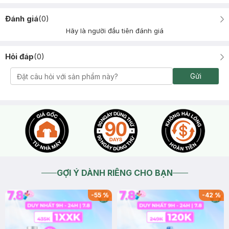
Đánh giá
(
0
)
Hãy là người đầu tiên đánh giá
Hỏi đáp
(
0
)
Gửi
GỢI Ý DÀNH RIÊNG CHO BẠN
-
55
%
-
42
%