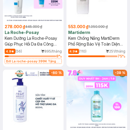
278.000 ₫
553.000 ₫
445.000 ₫
1.350.000 ₫
La Roche-Posay
Martiderm
Kem Dưỡng La Roche-Posay
Kem Chống Nắng MartiDerm
Giúp Phục Hồi Da Đa Công
Phổ Rộng Bảo Vệ Toàn Diện
Dụng 40ml
40ml
(56)
895/tháng
(110)
251/tháng
4.9
4.9
8
%
75
%
Bill La roche-posay 399K Tặng
Gel rửa mặt da dầu nhạy cảm 50ml
(SL có hạn)
-
60
%
-
38
%