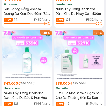
Anessa
Bioderma
Sữa Chống Nắng Anessa
Nước Tẩy Trang Bioderma
Dưỡng Da Kiềm Dầu 60ml (Bản
Dành Cho Da Nhạy Cảm 500ml
Mới)
(44)
480/tháng
(228)
832/tháng
4.9
4.9
64
%
20
%
-
39
%
-
31
%
343.000 ₫
338.000 ₫
560.000 ₫
490.000 ₫
Bioderma
CeraVe
Nước Tẩy Trang Bioderma
Sữa Rửa Mặt CeraVe Sạch Sâu
Dành Cho Da Dầu & Hỗn Hợp
Cho Da Thường Đến Da Dầu
500ml
473ml
(228)
698/tháng
(116)
1.5k/tháng
4.9
4.9