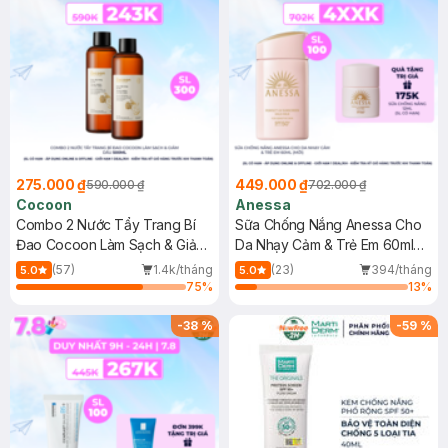
275.000 ₫
449.000 ₫
590.000 ₫
702.000 ₫
Cocoon
Anessa
Combo 2 Nước Tẩy Trang Bí
Sữa Chống Nắng Anessa Cho
Đao Cocoon Làm Sạch & Giảm
Da Nhạy Cảm & Trẻ Em 60ml
Dầu 500ml
(Mới)
(57)
1.4k/tháng
(23)
394/tháng
5.0
5.0
75
%
13
%
-
38
%
-
59
%