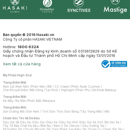
Synctives
Clinic
Dermahair
Mastige
Bản quyền © 2016 Hasaki.vn
Công Ty cổ phần HASAKI VIETNAM
Hotline:
1800 6324
Giấy chứng nhận Đăng ký Kinh doanh số 0313612829 do Sở Kế
hoạch và Đầu tư Thành phố Hồ Chí Minh cấp ngày 13/01/2016
Xem tất cả cửa hàng
Mỹ Phẩm High-End
Trang Điểm Mặt
Kem Lót
/
Kem Nền
/
Phấn Nền
/
BB / CC Cream
/
Phấn Nước Cushion
/
Che Khuyết Điểm
/
Má Hồng
/
Tạo Khối / Highlight
/
Phấn Phủ
/
Xịt Khoá Makeup
Trang Điểm Mắt
Kẻ Mày
/
Kẻ Mắt
/
Phấn Mắt
/
Mascara
Trang Điểm Môi
Son Dưỡng Môi
/
Son Kem / Tint
/
Son Thỏi
/
Son Bóng
/
Tẩy Trang Mắt / Môi
Chăm Sóc Tóc Và Da Đầu
Dầu Gội Và Dầu Xả
/
Dầu Gội
/
Dầu Xả
/
Dầu Gội Khô
/
Dầu Gội Xả 2in1
/
Bộ Gội Xả
/
Tẩy Tế Bào Chết Da Đầu
/
Mặt Nạ / Kem Ủ Tóc
/
Serum / Dầu Dưỡng Tóc
/
Xịt Dưỡng Tóc
/
Thuốc Nhuộm Tóc
/
Sản Phẩm Tạo Kiểu Tóc
/
Dụng Cụ Chăm Sóc Tóc
/