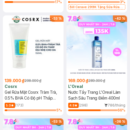
17
%
3
%
Bill Cerave 299K Tặng Sữa Rửa
Mặt Cerave 30ml (SL có hạn)
-
53
%
-
42
%
139.000 ₫
169.000 ₫
298.000 ₫
289.000 ₫
Cosrx
L'Oreal
Gel Rửa Mặt Cosrx Tràm Trà,
Nước Tẩy Trang L'Oreal Làm
0.5% BHA Có Độ pH Thấp
Sạch Sâu Trang Điểm 400ml
150ml
(173)
(298)
786/tháng
5.0
4.8
5
%
66
%
-
53
%
-
36
%