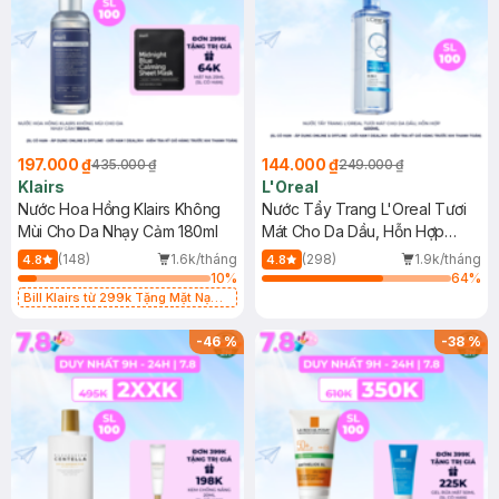
197.000 ₫
144.000 ₫
435.000 ₫
249.000 ₫
Klairs
L'Oreal
Nước Hoa Hồng Klairs Không
Nước Tẩy Trang L'Oreal Tươi
Mùi Cho Da Nhạy Cảm 180ml
Mát Cho Da Dầu, Hỗn Hợp
400ml
(148)
1.6k/tháng
(298)
1.9k/tháng
4.8
4.8
10
%
64
%
Bill Klairs từ 299k Tặng Mặt Nạ
Làm Dịu Da & Kiểm Soát Dầu Nhờn
25ml (SL Có Hạn)
-
46
%
-
38
%