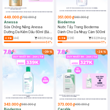
449.000 ₫
351.000 ₫
702.000 ₫
560.000 ₫
Anessa
Bioderma
Sữa Chống Nắng Anessa
Nước Tẩy Trang Bioderma
Dưỡng Da Kiềm Dầu 60ml (Bản
Dành Cho Da Nhạy Cảm 500ml
Mới)
(44)
480/tháng
(228)
832/tháng
4.9
4.9
64
%
11
%
-
39
%
-
24
%
343.000 ₫
373.000 ₫
560.000 ₫
490.000 ₫
Bioderma
CeraVe