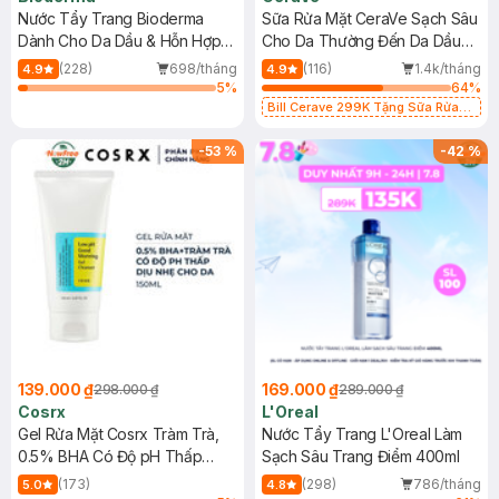
Nước Tẩy Trang Bioderma
Sữa Rửa Mặt CeraVe Sạch Sâu
Dành Cho Da Dầu & Hỗn Hợp
Cho Da Thường Đến Da Dầu
500ml
473ml
(228)
698/tháng
(116)
1.4k/tháng
4.9
4.9
5
%
64
%
Bill Cerave 299K Tặng Sữa Rửa
Mặt Cerave 30ml (SL có hạn)
-
53
%
-
42
%
139.000 ₫
169.000 ₫
298.000 ₫
289.000 ₫
Cosrx
L'Oreal
Gel Rửa Mặt Cosrx Tràm Trà,
Nước Tẩy Trang L'Oreal Làm
0.5% BHA Có Độ pH Thấp
Sạch Sâu Trang Điểm 400ml
150ml
(173)
(298)
786/tháng
5.0
4.8