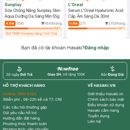
Sunplay
L'Oreal
Sữa Chống Nắng Sunplay Skin
Serum L'Oreal Hyaluronic Acid
Aqua Dưỡng Da Sáng Mịn 55g
Cấp Ẩm Sáng Da 30ml
(108)
454/tháng
(27)
275/tháng
4.9
4.9
48
%
39
%
Bill 199K Sunplay tặng Tinh Chất
Chống Nắng 7g trị giá 30K (SL có
hạn)
Bạn đã có tài khoản Hasaki?
Đăng nhập
return
nowfree
price
HỖ TRỢ KHÁCH HÀNG
VỀ HASAKI.VN
Hotline:
1800 6324
Giới thiệu Hasaki.vn
(Miễn phí , 08-22h kể cả T7, CN)
Chính sách bảo mật
Điều khoản sử dụng
Các câu hỏi thường gặp
Hasaki cẩm nang
Gửi yêu cầu hỗ trợ
Tuyển dụng
Hướng dẫn đặt hàng
Liên hệ
Phương thức thanh toán
Phương thức vận chuyển