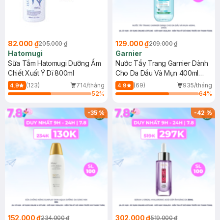
82.000 ₫
129.000 ₫
205.000 ₫
209.000 ₫
Hatomugi
Garnier
Sữa Tắm Hatomugi Dưỡng Ẩm
Nước Tẩy Trang Garnier Dành
Chiết Xuất Ý Dĩ 800ml
Cho Da Dầu Và Mụn 400ml
(Mới)
(123)
714/tháng
(69)
935/tháng
4.9
4.9
52
%
64
%
-
35
%
-
42
%
152.000 ₫
302.000 ₫
234.000 ₫
519.000 ₫