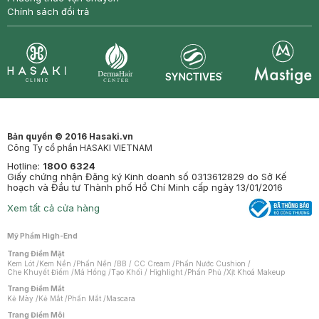
Chính sách đổi trả
Synctives
Clinic
Dermahair
Mastige
Bản quyền © 2016 Hasaki.vn
Công Ty cổ phần HASAKI VIETNAM
Hotline:
1800 6324
Giấy chứng nhận Đăng ký Kinh doanh số 0313612829 do Sở Kế
hoạch và Đầu tư Thành phố Hồ Chí Minh cấp ngày 13/01/2016
Xem tất cả cửa hàng
Mỹ Phẩm High-End
Trang Điểm Mặt
Kem Lót
/
Kem Nền
/
Phấn Nền
/
BB / CC Cream
/
Phấn Nước Cushion
/
Che Khuyết Điểm
/
Má Hồng
/
Tạo Khối / Highlight
/
Phấn Phủ
/
Xịt Khoá Makeup
Trang Điểm Mắt
Kẻ Mày
/
Kẻ Mắt
/
Phấn Mắt
/
Mascara
Trang Điểm Môi