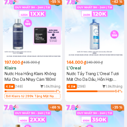
-
55
%
-
42
%
197.000 ₫
144.000 ₫
435.000 ₫
249.000 ₫
Klairs
L'Oreal
Nước Hoa Hồng Klairs Không
Nước Tẩy Trang L'Oreal Tươi
Mùi Cho Da Nhạy Cảm 180ml
Mát Cho Da Dầu, Hỗn Hợp
400ml
(148)
1.6k/tháng
(298)
1.9k/tháng
4.8
4.8
4
%
64
%
Bill Klairs từ 299k Tặng Mặt Nạ
Làm Dịu Da & Kiểm Soát Dầu Nhờn
25ml (SL Có Hạn)
-
46
%
-
35
%