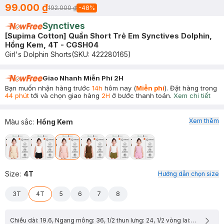
99.000 ₫
192.000 ₫
-
48
%
Synctives
[Supima Cotton] Quần Short Trẻ Em Synctives Dolphin,
Hồng Kem, 4T - CGSH04
Girl's Dolphin Shorts
(SKU:
422280165
)
Giao Nhanh Miễn Phí 2H
Bạn muốn nhận hàng trước
14h
hôm nay (
Miễn phí
). Đặt hàng trong
44 phút
tới và chọn giao hàng
2H
ở bước thanh toán.
Xem chi tiết
Xem thêm
Màu sắc
:
Hồng Kem
Size
:
4T
Hướng dẫn chọn size
3T
4T
5
6
7
8
Chiều dài: 19.6, Ngang mông: 36, 1/2 thun lưng: 24, 1/2 vòng lai: 23.5