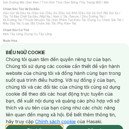
Son Dưỡng Môi
/
Son Kem / Tint
/
Son Thỏi
/
Son Bóng
/
Tẩy Trang Mắt / Môi
Chăm Sóc Tóc Và Da Đầu
Dầu Gội Và Dầu Xả
/
Dầu Gội
/
Dầu Xả
/
Dầu Gội Khô
/
Dầu Gội Xả 2in1
/
Bộ Gội Xả
/
Tẩy Tế Bào Chết Da Đầu
/
Mặt Nạ / Kem Ủ Tóc
/
Serum / Dầu Dưỡng Tóc
/
Xịt Dưỡng Tóc
/
Thuốc Nhuộm Tóc
/
Sản Phẩm Tạo Kiểu Tóc
/
Dụng Cụ Chăm Sóc Tóc
/
Máy Sấy Tóc
/
Lược
/
Bộ Chăm Sóc Tóc
/
Phụ Kiện Tóc
Chăm Sóc Cơ Thể
Kem Tẩy Lông
/
Dụng Cụ Tẩy Lông
Nước Hoa
Nước Hoa Nữ
/
Nước Hoa Nam
/
Nước Hoa Cao Cấp
/
Xịt Thơm Toàn Thân
/
Nước Hoa Vùng Kín
Notice about cookies usage
BIỂU NGỮ COOKIE
Chăm Sóc Cá Nhân
Chúng tôi quan tâm đến quyền riêng tư của bạn.
Chống Muỗi
/
Khẩu Trang
/
Máy Massage
/
Mặt Nạ Xông Hơi
/
Nước Rửa Tay
/
Sản Phẩm Chăm Sóc Khác
/
Bàn Chải Đánh Răng
/
Bàn Chải Điện
/
Chúng tôi sử dụng các cookie cần thiết để vận hành
Hỗ Trợ Trắng Răng
/
Kem Đánh Răng
/
Máy Tăm Nước
/
Nước Súc Miệng
/
Tăm / Chỉ Nha Khoa
/
Xịt Thơm Miệng
/
Dung Dịch Vệ Sinh
/
Dưỡng Vùng Kín
/
website của chúng tôi và đồng hành cùng bạn trong
Khăn Ướt Vệ Sinh Vùng Kín
/
Băng Vệ Sinh
/
Tampon
/
Bọt Cạo Râu
/
Dao Cạo Râu
/
Máy Cạo Râu
suốt quá trình điều hướng. Với sự đồng ý của bạn,
Vấn Đề Về Da
chúng tôi và các đối tác của chúng tôi cũng sử dụng
Da Dầu / Lỗ Chân Lông To
/
Da Khô / Mất Nước
/
Da Lão Hóa
/
Da Mụn
/
Da Nhạy Cảm / Kích Ứng
/
Da Xỉn Màu
/
Thâm / Nám / Tàn Nhang
/
cookie để theo dõi các hoạt động trực tuyến của
Quầng Thâm & Bọng Mắt
/
Sẹo
/
Viêm Da Cơ Địa
bạn, đề xuất nội dung và quảng cáo phù hợp với sở
Dụng Cụ / Phụ Kiện Chăm Sóc Da
Chat i
Bông Tẩy Trang
/
Khăn Lau Mặt Khô
/
Dụng Cụ / Máy Rửa Mặt
/
Máy Chăm Sóc Da
/
thích và ưu tiên của bạn cũng như các chức năng
Dụng Cụ Chăm Sóc Khác
liên quan đến mạng xã hội. Để biết thêm thông tin,
hãy truy cập
Chính sách cookie
của Hasaki.
NowFree 2H
Giao Nhanh Miễn Phí 2H
Xem chi tiết