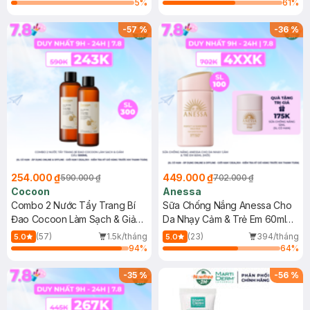
5
%
61
%
-
57
%
-
36
%
254.000 ₫
449.000 ₫
590.000 ₫
702.000 ₫
Cocoon
Anessa
Combo 2 Nước Tẩy Trang Bí
Sữa Chống Nắng Anessa Cho
Đao Cocoon Làm Sạch & Giảm
Da Nhạy Cảm & Trẻ Em 60ml
Dầu 500ml
(Mới)
(57)
1.5k/tháng
(23)
394/tháng
5.0
5.0
94
%
64
%
-
35
%
-
56
%