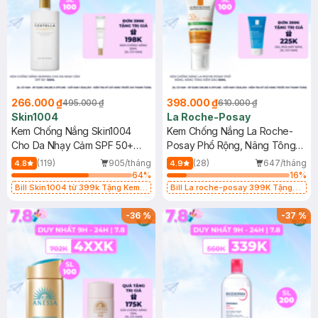
266.000 ₫
398.000 ₫
495.000 ₫
610.000 ₫
Skin1004
La Roche-Posay
Kem Chống Nắng Skin1004
Kem Chống Nắng La Roche-
Cho Da Nhạy Cảm SPF 50+
Posay Phổ Rộng, Nâng Tông
50ml
Kiềm Dầu 50ml
(119)
905/tháng
(28)
647/tháng
4.8
4.9
64
%
16
%
Bill Skin1004 từ 399k Tặng Kem
Bill La roche-posay 399K Tặng
Chống Nắng Cho Da Nhạy Cảm
Gel rửa mặt da dầu nhạy cảm 50ml
SPF 50+ 20ml (SL Có Hạn)
(SL có hạn)
-
36
%
-
37
%