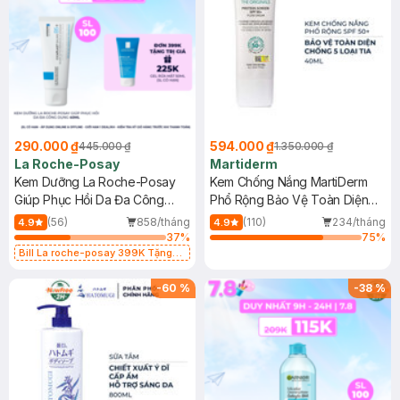
290.000 ₫
594.000 ₫
445.000 ₫
1.350.000 ₫
La Roche-Posay
Martiderm
Kem Dưỡng La Roche-Posay
Kem Chống Nắng MartiDerm
Giúp Phục Hồi Da Đa Công
Phổ Rộng Bảo Vệ Toàn Diện
Dụng 40ml
40ml
(56)
858/tháng
(110)
234/tháng
4.9
4.9
37
%
75
%
Bill La roche-posay 399K Tặng
Gel rửa mặt da dầu nhạy cảm 50ml
(SL có hạn)
-
60
%
-
38
%