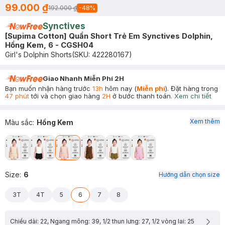
99.000 ₫
192.000 ₫
-
48
%
Synctives
[Supima Cotton] Quần Short Trẻ Em Synctives Dolphin,
Hồng Kem, 6 - CGSH04
Girl's Dolphin Shorts
(SKU:
422280167
)
Giao Nhanh Miễn Phí 2H
Bạn muốn nhận hàng trước
13h
hôm nay (
Miễn phí
). Đặt hàng trong
47 phút
tới và chọn giao hàng
2H
ở bước thanh toán.
Xem chi tiết
Xem thêm
Màu sắc
:
Hồng Kem
Size
:
6
Hướng dẫn chọn size
3T
4T
5
6
7
8
Chiều dài: 22, Ngang mông: 39, 1/2 thun lưng: 27, 1/2 vòng lai: 25