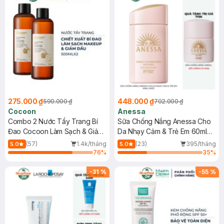
275.000 ₫
448.000 ₫
590.000 ₫
702.000 ₫
Cocoon
Anessa
Combo 2 Nước Tẩy Trang Bí
Sữa Chống Nắng Anessa Cho
Đao Cocoon Làm Sạch & Giảm
Da Nhạy Cảm & Trẻ Em 60ml
Dầu 500ml
(Mới)
(57)
1.4k/tháng
(23)
395/tháng
5.0
5.0
76
%
35
%
-
31
%
-
55
%