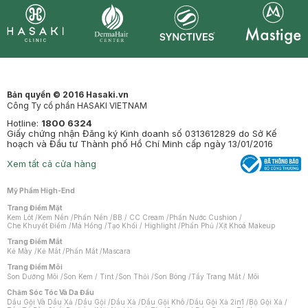
Synctives
Clinic
Dermahair
Mastige
Bản quyền © 2016 Hasaki.vn
Công Ty cổ phần HASAKI VIETNAM
Hotline:
1800 6324
Giấy chứng nhận Đăng ký Kinh doanh số 0313612829 do Sở Kế
hoạch và Đầu tư Thành phố Hồ Chí Minh cấp ngày 13/01/2016
Xem tất cả cửa hàng
Mỹ Phẩm High-End
Trang Điểm Mặt
Kem Lót
/
Kem Nền
/
Phấn Nền
/
BB / CC Cream
/
Phấn Nước Cushion
/
Che Khuyết Điểm
/
Má Hồng
/
Tạo Khối / Highlight
/
Phấn Phủ
/
Xịt Khoá Makeup
Trang Điểm Mắt
Kẻ Mày
/
Kẻ Mắt
/
Phấn Mắt
/
Mascara
Trang Điểm Môi
Son Dưỡng Môi
/
Son Kem / Tint
/
Son Thỏi
/
Son Bóng
/
Tẩy Trang Mắt / Môi
Chăm Sóc Tóc Và Da Đầu
Dầu Gội Và Dầu Xả
/
Dầu Gội
/
Dầu Xả
/
Dầu Gội Khô
/
Dầu Gội Xả 2in1
/
Bộ Gội Xả
/