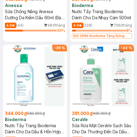
Anessa
Bioderma
Sữa Chống Nắng Anessa
Nước Tẩy Trang Bioderma
Dưỡng Da Kiềm Dầu 60ml (Bản
Dành Cho Da Nhạy Cảm 500ml
Mới)
(44)
481/tháng
(228)
796/tháng
4.9
4.9
35
%
8
%
Bill 399k Bioderma Tặng Bông
Tẩy Trang Hộp 50 Miếng (SL có
hạn)
-
39
%
-
22
%
344.000 ₫
381.000 ₫
560.000 ₫
490.000 ₫
Bioderma
CeraVe
Nước Tẩy Trang Bioderma
Sữa Rửa Mặt CeraVe Sạch Sâu
Dành Cho Da Dầu & Hỗn Hợp
Cho Da Thường Đến Da Dầu