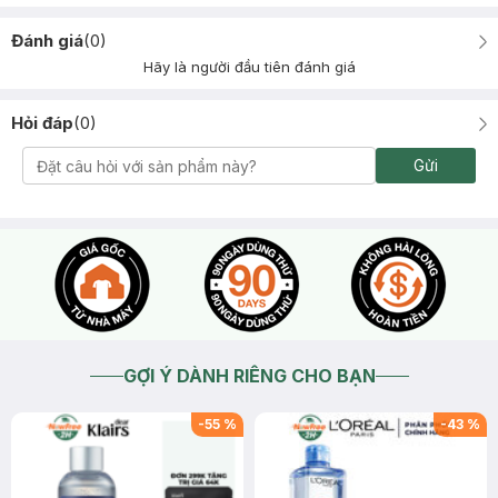
Đánh giá
(
0
)
Hãy là người đầu tiên đánh giá
Hỏi đáp
(
0
)
Gửi
GỢI Ý DÀNH RIÊNG CHO BẠN
-
55
%
-
43
%