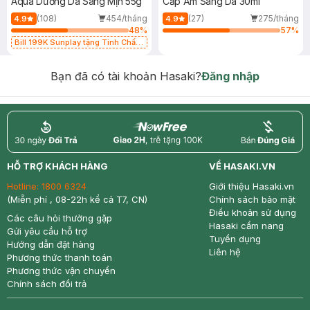
Aqua Dưỡng Da Sáng Mịn 55g
Cấp Ẩm Sáng Da 30ml
(108)
454/tháng
(27)
275/tháng
4.9
4.9
48
%
57
%
Bill 199K Sunplay tặng Tinh Chất
Chống Nắng 7g trị giá 30K (SL có
hạn)
Bạn đã có tài khoản Hasaki?
Đăng nhập
return
nowfree
price
HỖ TRỢ KHÁCH HÀNG
VỀ HASAKI.VN
Hotline:
1800 6324
Giới thiệu Hasaki.vn
(Miễn phí , 08-22h kể cả T7, CN)
Chính sách bảo mật
Điều khoản sử dụng
Các câu hỏi thường gặp
Hasaki cẩm nang
Gửi yêu cầu hỗ trợ
Tuyển dụng
Hướng dẫn đặt hàng
Liên hệ
Phương thức thanh toán
Phương thức vận chuyển
Chính sách đổi trả