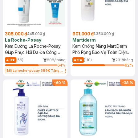
308.000 ₫
601.000 ₫
445.000 ₫
1.350.000 ₫
La Roche-Posay
Martiderm
Kem Dưỡng La Roche-Posay
Kem Chống Nắng MartiDerm
Giúp Phục Hồi Da Đa Công
Phổ Rộng Bảo Vệ Toàn Diện
Dụng 40ml
40ml
(56)
808/tháng
(110)
231/tháng
4.9
4.9
64
%
62
%
Bill La roche-posay 399K Tặng
Gel rửa mặt da dầu nhạy cảm 50ml
(SL có hạn)
-
60
%
-
38
%