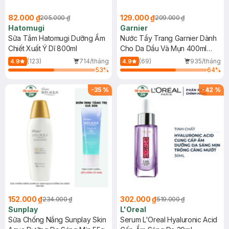
82.000 ₫
129.000 ₫
205.000 ₫
209.000 ₫
Hatomugi
Garnier
Sữa Tắm Hatomugi Dưỡng Ẩm
Nước Tẩy Trang Garnier Dành
Chiết Xuất Ý Dĩ 800ml
Cho Da Dầu Và Mụn 400ml
(Mới)
(123)
714/tháng
(69)
935/tháng
4.9
4.9
53
%
64
%
-
35
%
-
42
%
152.000 ₫
302.000 ₫
234.000 ₫
519.000 ₫
Sunplay
L'Oreal
Sữa Chống Nắng Sunplay Skin
Serum L'Oreal Hyaluronic Acid