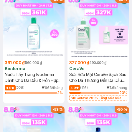
361.000 ₫
327.000 ₫
560.000 ₫
490.000 ₫
Bioderma
CeraVe
Nước Tẩy Trang Bioderma
Sữa Rửa Mặt CeraVe Sạch Sâu
Dành Cho Da Dầu & Hỗn Hợp
Cho Da Thường Đến Da Dầu
500ml
473ml
(228)
663/tháng
(116)
1.6k/tháng
4.9
4.9
2
%
23
%
Bill Cerave 299K Tặng Sữa Rửa
Mặt Cerave 30ml (SL có hạn)
-
53
%
-
50
%