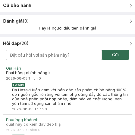
CS bảo hành
Đánh giá
(
0
)
Hãy là người đầu tiên đánh giá
Hỏi đáp
(
26
)
Gửi
Gia Hân
Phải hàng chính hãng k
2026-08-03
Thích
0
Hasaki
Dạ Hasaki luôn cam kết bán các sản phẩm chính hãng 100%,
có nguồn gốc rõ ràng với tem phụ cùng đầy đủ các thông tin
của nhà phân phối hợp pháp, đảm bảo về chất lượng, bạn
yên tâm sử dụng sản phẩm nhé
2026-08-03
Thích
0
Phươngg Khánhh
quạt này có kèm dây đeo k ạ
2026-07-29
Thích
0