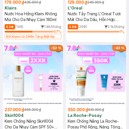
179.000 ₫
129.000 ₫
435.000 ₫
249.000 ₫
Klairs
L'Oreal
Nước Hoa Hồng Klairs Không
Nước Tẩy Trang L'Oreal Tươi
Mùi Cho Da Nhạy Cảm 180ml
Mát Cho Da Dầu, Hỗn Hợp
400ml
(148)
1.8k/tháng
(298)
2.1k/tháng
4.8
4.8
57
%
1
%
Bill Klairs từ 299k Tặng Mặt Nạ
Làm Dịu Da & Kiểm Soát Dầu Nhờn
25ml (SL Có Hạn)
-
52
%
-
43
%
237.000 ₫
350.000 ₫
495.000 ₫
610.000 ₫
Skin1004
La Roche-Posay
Kem Chống Nắng Skin1004
Kem Chống Nắng La Roche-
Cho Da Nhạy Cảm SPF 50+
Posay Phổ Rộng, Nâng Tông