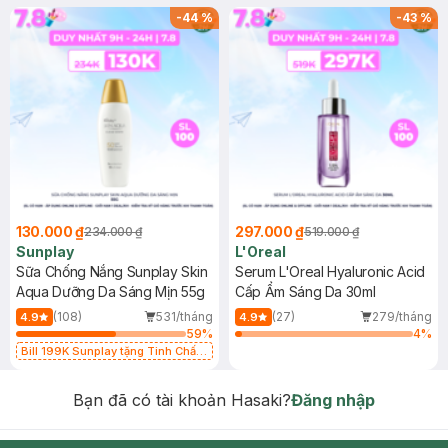
-
44
%
-
43
%
130.000 ₫
297.000 ₫
234.000 ₫
519.000 ₫
Sunplay
L'Oreal
Sữa Chống Nắng Sunplay Skin
Serum L'Oreal Hyaluronic Acid
Aqua Dưỡng Da Sáng Mịn 55g
Cấp Ẩm Sáng Da 30ml
(108)
531/tháng
(27)
279/tháng
4.9
4.9
59
%
4
%
Bill 199K Sunplay tặng Tinh Chất
Chống Nắng 7g trị giá 30K (SL có
hạn)
Bạn đã có tài khoản Hasaki?
Đăng nhập