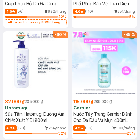
Giúp Phục Hồi Da Đa Công
Phổ Rộng Bảo Vệ Toàn Diện
Dụng 40ml
40ml
(56)
932/tháng
(110)
251/tháng
4.9
4.9
42
%
5
%
Bill La roche-posay 399K Tặng
Gel rửa mặt da dầu nhạy cảm 50ml
(SL có hạn)
-
60
%
-
45
%
82.000 ₫
115.000 ₫
205.000 ₫
209.000 ₫
Hatomugi
Garnier
Sữa Tắm Hatomugi Dưỡng Ẩm
Nước Tẩy Trang Garnier Dành
Chiết Xuất Ý Dĩ 800ml
Cho Da Dầu Và Mụn 400ml
(Mới)
(123)
714/tháng
(69)
1.0k/tháng
4.9
4.9
52
%
25
%