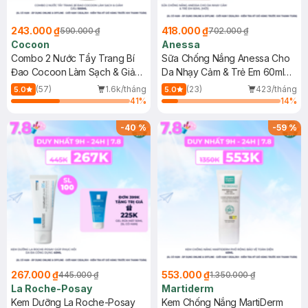
243.000 ₫
418.000 ₫
590.000 ₫
702.000 ₫
Cocoon
Anessa
Combo 2 Nước Tẩy Trang Bí
Sữa Chống Nắng Anessa Cho
Đao Cocoon Làm Sạch & Giảm
Da Nhạy Cảm & Trẻ Em 60ml
Dầu 500ml
(Mới)
(57)
1.6k/tháng
(23)
423/tháng
5.0
5.0
41
%
14
%
-
40
%
-
59
%
267.000 ₫
553.000 ₫
445.000 ₫
1.350.000 ₫
La Roche-Posay
Martiderm
Kem Dưỡng La Roche-Posay
Kem Chống Nắng MartiDerm