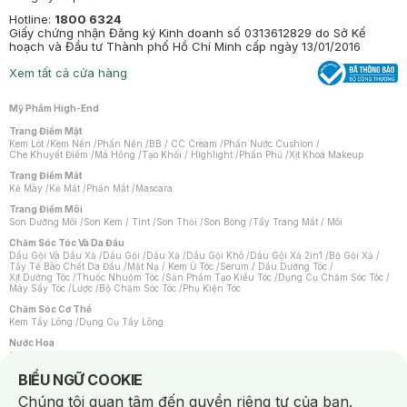
Hotline:
1800 6324
Giấy chứng nhận Đăng ký Kinh doanh số 0313612829 do Sở Kế
hoạch và Đầu tư Thành phố Hồ Chí Minh cấp ngày 13/01/2016
Xem tất cả cửa hàng
Mỹ Phẩm High-End
Trang Điểm Mặt
Kem Lót
/
Kem Nền
/
Phấn Nền
/
BB / CC Cream
/
Phấn Nước Cushion
/
Che Khuyết Điểm
/
Má Hồng
/
Tạo Khối / Highlight
/
Phấn Phủ
/
Xịt Khoá Makeup
Trang Điểm Mắt
Kẻ Mày
/
Kẻ Mắt
/
Phấn Mắt
/
Mascara
Trang Điểm Môi
Son Dưỡng Môi
/
Son Kem / Tint
/
Son Thỏi
/
Son Bóng
/
Tẩy Trang Mắt / Môi
Chăm Sóc Tóc Và Da Đầu
Dầu Gội Và Dầu Xả
/
Dầu Gội
/
Dầu Xả
/
Dầu Gội Khô
/
Dầu Gội Xả 2in1
/
Bộ Gội Xả
/
Tẩy Tế Bào Chết Da Đầu
/
Mặt Nạ / Kem Ủ Tóc
/
Serum / Dầu Dưỡng Tóc
/
Xịt Dưỡng Tóc
/
Thuốc Nhuộm Tóc
/
Sản Phẩm Tạo Kiểu Tóc
/
Dụng Cụ Chăm Sóc Tóc
/
Máy Sấy Tóc
/
Lược
/
Bộ Chăm Sóc Tóc
/
Phụ Kiện Tóc
Chăm Sóc Cơ Thể
Kem Tẩy Lông
/
Dụng Cụ Tẩy Lông
Nước Hoa
Nước Hoa Nữ
/
Nước Hoa Nam
/
Nước Hoa Cao Cấp
/
Xịt Thơm Toàn Thân
/
Nước Hoa Vùng Kín
Notice about cookies usage
BIỂU NGỮ COOKIE
Chăm Sóc Cá Nhân
Chúng tôi quan tâm đến quyền riêng tư của bạn.
Chống Muỗi
/
Khẩu Trang
/
Máy Massage
/
Mặt Nạ Xông Hơi
/
Nước Rửa Tay
/