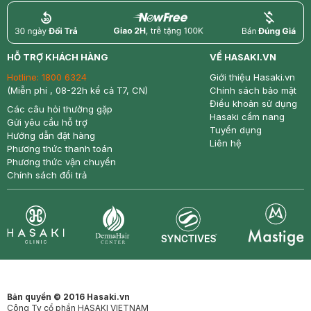
return
nowfree
price
HỖ TRỢ KHÁCH HÀNG
VỀ HASAKI.VN
Hotline:
1800 6324
Giới thiệu Hasaki.vn
(Miễn phí , 08-22h kể cả T7, CN)
Chính sách bảo mật
Điều khoản sử dụng
Các câu hỏi thường gặp
Hasaki cẩm nang
Gửi yêu cầu hỗ trợ
Tuyển dụng
Hướng dẫn đặt hàng
Liên hệ
Phương thức thanh toán
Phương thức vận chuyển
Chính sách đổi trả
Synctives
Clinic
Dermahair
Mastige
Bản quyền © 2016 Hasaki.vn
Công Ty cổ phần HASAKI VIETNAM