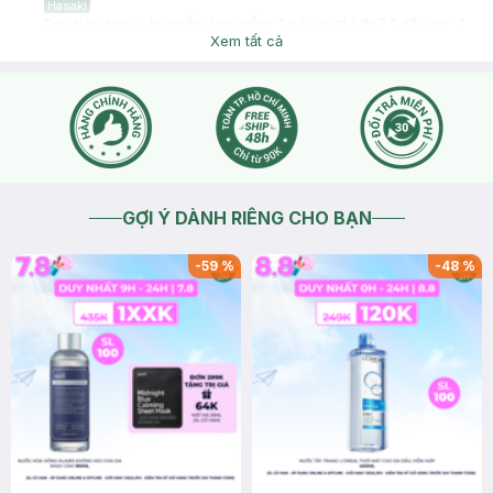
Hasaki
Dạ chào bạn, sản phẩm bao gồm: 1 cây quạt Life7 1 dây sạc 1
dây đeo 1 sách hướng dẫn
Xem tất cả
2026-07-29
Thích
0
GỢI Ý DÀNH RIÊNG CHO BẠN
-
59
%
-
48
%