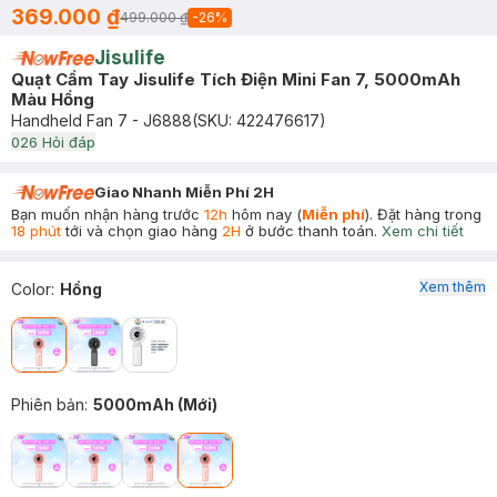
369.000 ₫
499.000 ₫
-
26
%
Jisulife
Quạt Cầm Tay Jisulife Tích Điện Mini Fan 7, 5000mAh
Màu Hồng
Handheld Fan 7 - J6888
(SKU:
422476617
)
0
26
Hỏi đáp
Giao Nhanh Miễn Phí 2H
Bạn muốn nhận hàng trước
12h
hôm nay (
Miễn phí
). Đặt hàng trong
18 phút
tới và chọn giao hàng
2H
ở bước thanh toán.
Xem chi tiết
Xem thêm
Color
:
Hồng
Phiên bản
:
5000mAh (Mới)