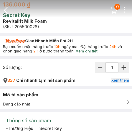
136.000 ₫
0
Dots
Cart Icon
Secret Key
Back Icon
Revitalift Milk Foam
(SKU:
205500026
)
Giao Nhanh Miễn Phí 2H
Bạn muốn nhận hàng trước
10h
ngày mai. Đặt hàng trước
24h
và
chọn giao hàng
2H
ở bước thanh toán.
Xem chi tiết
Số lượng:
337
Chi nhánh tạm hết sản phẩm
Xem thêm
Mô tả sản phẩm
Đang cập nhật
Thông số sản phẩm
Thương Hiệu
Secret Key