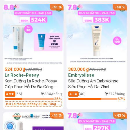
Gel rửa mặt da dầu nhạy cảm 50ml
(SL có hạn)
-
41
%
-
48
%
524.000 ₫
383.000 ₫
889.000 ₫
730.000 ₫
La Roche-Posay
Embryolisse
Kem Dưỡng La Roche-Posay
Sữa Dưỡng Ẩm Embryolisse
Giúp Phục Hồi Da Đa Công
Siêu Phục Hồi Da 75ml
Dụng 100ml
(56)
384/tháng
(40)
272/tháng
4.9
4.8
36
%
67
%
Bill La roche-posay 399K Tặng
Gel rửa mặt da dầu nhạy cảm 50ml
(SL có hạn)
-
41
%
-
43
%