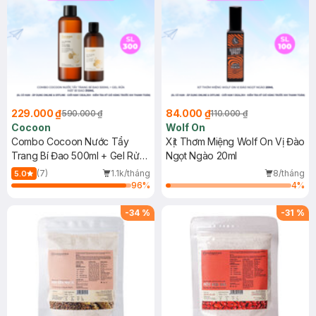
229.000 ₫
84.000 ₫
590.000 ₫
110.000 ₫
Cocoon
Wolf On
Combo Cocoon Nước Tẩy
Xịt Thơm Miệng Wolf On Vị Đào
Trang Bí Đao 500ml + Gel Rửa
Ngọt Ngào 20ml
Mặt Bí Đao 310ml
(7)
1.1k/tháng
8/tháng
5.0
96
%
4
%
-
34
%
-
31
%