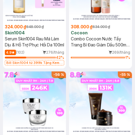
324.000 ₫
308.000 ₫
648.000 ₫
634.000 ₫
Skin1004
Cocoon
Serum Skin1004 Rau Má Làm
Combo Cocoon Nước Tẩy
Dịu & Hỗ Trợ Phục Hồi Da 100ml
Trang Bí Đao Giảm Dầu 500ml
+ Sữa Rửa Mặt Sen Hậu Giang
(102)
276/tháng
269/tháng
4.9
Dịu Da Nhạy Cảm 310ml
42
%
1
%
Bill Skin1004 từ 399k Tặng Kem
Chống Nắng Cho Da Nhạy Cảm
SPF 50+ 20ml (SL Có Hạn)
-
56
%
-
55
%