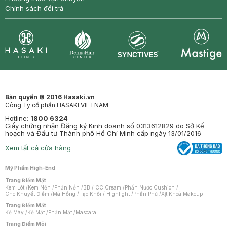
Chính sách đổi trả
Synctives
Clinic
Dermahair
Mastige
Bản quyền © 2016 Hasaki.vn
Công Ty cổ phần HASAKI VIETNAM
Hotline:
1800 6324
Giấy chứng nhận Đăng ký Kinh doanh số 0313612829 do Sở Kế
hoạch và Đầu tư Thành phố Hồ Chí Minh cấp ngày 13/01/2016
Xem tất cả cửa hàng
Mỹ Phẩm High-End
Trang Điểm Mặt
Kem Lót
/
Kem Nền
/
Phấn Nền
/
BB / CC Cream
/
Phấn Nước Cushion
/
Che Khuyết Điểm
/
Má Hồng
/
Tạo Khối / Highlight
/
Phấn Phủ
/
Xịt Khoá Makeup
Trang Điểm Mắt
Kẻ Mày
/
Kẻ Mắt
/
Phấn Mắt
/
Mascara
Trang Điểm Môi