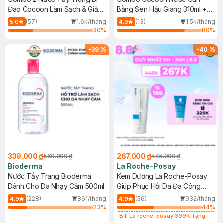
Đao Cocoon Làm Sạch & Giảm
Bằng Sen Hậu Giang 310ml +
Dầu 500ml
Nước Tẩy Trang Bí Đao 500ml
(57)
1.6k/tháng
(13)
1.5k/tháng
5.0
4.9
30
%
80
%
-
39
%
-
40
%
339.000 ₫
267.000 ₫
560.000 ₫
445.000 ₫
Bioderma
La Roche-Posay
Nước Tẩy Trang Bioderma
Kem Dưỡng La Roche-Posay
Dành Cho Da Nhạy Cảm 500ml
Giúp Phục Hồi Da Đa Công
Dụng 40ml
(228)
861/tháng
(56)
932/tháng
4.9
4.9
23
%
44
%
Bill La roche-posay 399K Tặng