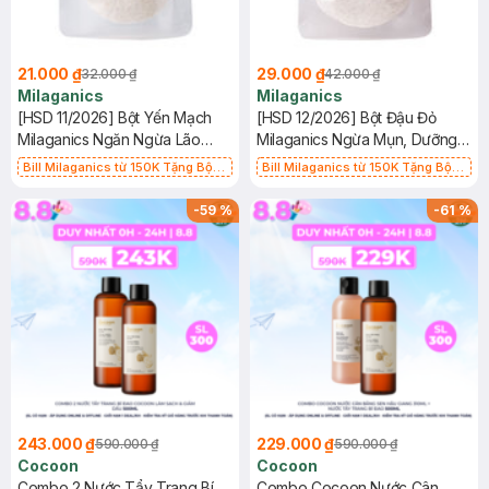
21.000 ₫
29.000 ₫
32.000 ₫
42.000 ₫
Milaganics
Milaganics
[HSD 11/2026] Bột Yến Mạch
[HSD 12/2026] Bột Đậu Đỏ
Milaganics Ngăn Ngừa Lão
Milaganics Ngừa Mụn, Dưỡng
Hóa & Mụn 100g (Túi)
Sáng Da 100g (Túi)
Bill Milaganics từ 150K Tặng Bột
Bill Milaganics từ 150K Tặng Bột
Diếp Cá Milaganics Giảm Mụn, Mờ
Diếp Cá Milaganics Giảm Mụn, Mờ
Vết Thâm 100g (SL Có Hạn)
Vết Thâm 100g (SL Có Hạn)
-
59
%
-
61
%
243.000 ₫
229.000 ₫
590.000 ₫
590.000 ₫
Cocoon
Cocoon
Combo 2 Nước Tẩy Trang Bí
Combo Cocoon Nước Cân