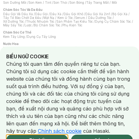
Son Dưỡng Môi
/
Son Kem / Tint
/
Son Thỏi
/
Son Bóng
/
Tẩy Trang Mắt / Môi
Chăm Sóc Tóc Và Da Đầu
Dầu Gội Và Dầu Xả
/
Dầu Gội
/
Dầu Xả
/
Dầu Gội Khô
/
Dầu Gội Xả 2in1
/
Bộ Gội Xả
/
Tẩy Tế Bào Chết Da Đầu
/
Mặt Nạ / Kem Ủ Tóc
/
Serum / Dầu Dưỡng Tóc
/
Xịt Dưỡng Tóc
/
Thuốc Nhuộm Tóc
/
Sản Phẩm Tạo Kiểu Tóc
/
Dụng Cụ Chăm Sóc Tóc
/
Máy Sấy Tóc
/
Lược
/
Bộ Chăm Sóc Tóc
/
Phụ Kiện Tóc
Chăm Sóc Cơ Thể
Kem Tẩy Lông
/
Dụng Cụ Tẩy Lông
Nước Hoa
Nước Hoa Nữ
/
Nước Hoa Nam
/
Nước Hoa Cao Cấp
/
Xịt Thơm Toàn Thân
/
Nước Hoa Vùng Kín
Notice about cookies usage
BIỂU NGỮ COOKIE
Chăm Sóc Cá Nhân
Chúng tôi quan tâm đến quyền riêng tư của bạn.
Chống Muỗi
/
Khẩu Trang
/
Máy Massage
/
Mặt Nạ Xông Hơi
/
Nước Rửa Tay
/
Sản Phẩm Chăm Sóc Khác
/
Bàn Chải Đánh Răng
/
Bàn Chải Điện
/
Chúng tôi sử dụng các cookie cần thiết để vận hành
Hỗ Trợ Trắng Răng
/
Kem Đánh Răng
/
Máy Tăm Nước
/
Nước Súc Miệng
/
Tăm / Chỉ Nha Khoa
/
Xịt Thơm Miệng
/
Dung Dịch Vệ Sinh
/
Dưỡng Vùng Kín
/
website của chúng tôi và đồng hành cùng bạn trong
Khăn Ướt Vệ Sinh Vùng Kín
/
Băng Vệ Sinh
/
Tampon
/
Bọt Cạo Râu
/
Dao Cạo Râu
/
Máy Cạo Râu
suốt quá trình điều hướng. Với sự đồng ý của bạn,
Vấn Đề Về Da
chúng tôi và các đối tác của chúng tôi cũng sử dụng
Da Dầu / Lỗ Chân Lông To
/
Da Khô / Mất Nước
/
Da Lão Hóa
/
Da Mụn
/
Da Nhạy Cảm / Kích Ứng
/
Da Xỉn Màu
/
Thâm / Nám / Tàn Nhang
/
cookie để theo dõi các hoạt động trực tuyến của
Quầng Thâm & Bọng Mắt
/
Sẹo
/
Viêm Da Cơ Địa
bạn, đề xuất nội dung và quảng cáo phù hợp với sở
Dụng Cụ / Phụ Kiện Chăm Sóc Da
Chat i
Bông Tẩy Trang
/
Khăn Lau Mặt Khô
/
Dụng Cụ / Máy Rửa Mặt
/
Máy Chăm Sóc Da
/
thích và ưu tiên của bạn cũng như các chức năng
Dụng Cụ Chăm Sóc Khác
liên quan đến mạng xã hội. Để biết thêm thông tin,
hãy truy cập
Chính sách cookie
của Hasaki.