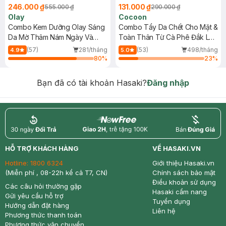
246.000 ₫
131.000 ₫
555.000 ₫
290.000 ₫
Olay
Cocoon
Combo Kem Dưỡng Olay Sáng
Combo Tẩy Da Chết Cho Mặt &
Da Mờ Thâm Nám Ngày Và
Toàn Thân Từ Cà Phê Đắk Lắk
Đêm 50gx2
(150ml+200ml)
(57)
281/tháng
(53)
498/tháng
4.9
5.0
80
%
23
%
Bạn đã có tài khoản Hasaki?
Đăng nhập
return
nowfree
price
HỖ TRỢ KHÁCH HÀNG
VỀ HASAKI.VN
Hotline:
1800 6324
Giới thiệu Hasaki.vn
(Miễn phí , 08-22h kể cả T7, CN)
Chính sách bảo mật
Điều khoản sử dụng
Các câu hỏi thường gặp
Hasaki cẩm nang
Gửi yêu cầu hỗ trợ
Tuyển dụng
Hướng dẫn đặt hàng
Liên hệ
Phương thức thanh toán
Phương thức vận chuyển