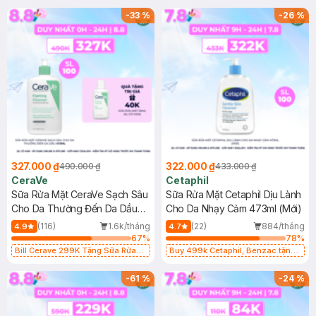
-
33
%
-
26
%
327.000 ₫
322.000 ₫
490.000 ₫
433.000 ₫
CeraVe
Cetaphil
Sữa Rửa Mặt CeraVe Sạch Sâu
Sữa Rửa Mặt Cetaphil Dịu Lành
Cho Da Thường Đến Da Dầu
Cho Da Nhạy Cảm 473ml (Mới)
473ml
(116)
1.6k/tháng
(22)
884/tháng
4.9
4.7
67
%
78
%
Bill Cerave 299K Tặng Sữa Rửa
Buy 499k Cetaphil, Benzac tặng
Mặt Cerave 30ml (SL có hạn)
Combo 2 Sữa Rửa Mặt 59ml(SL có
hạn)
-
61
%
-
24
%