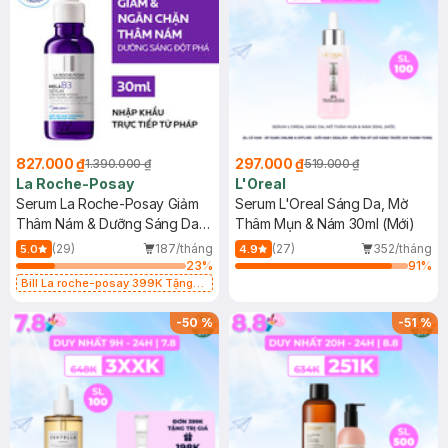
827.000 ₫
297.000 ₫
1.390.000 ₫
519.000 ₫
La Roche-Posay
L'Oreal
Serum La Roche-Posay Giảm
Serum L'Oreal Sáng Da, Mờ
Thâm Nám & Dưỡng Sáng Da
Thâm Mụn & Nám 30ml (Mới)
30ml
(29)
187/tháng
(27)
352/tháng
5.0
4.9
23
%
91
%
Bill La roche-posay 399K Tặng
Gel rửa mặt da dầu nhạy cảm 50ml
(SL có hạn)
-
50
%
-
51
%