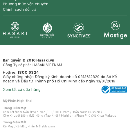
Phương thức vận chuyển
Chính sách đổi trả
Synctives
Clinic
Dermahair
Mastige
Bản quyền © 2016 Hasaki.vn
Công Ty cổ phần HASAKI VIETNAM
Hotline:
1800 6324
Giấy chứng nhận Đăng ký Kinh doanh số 0313612829 do Sở Kế
hoạch và Đầu tư Thành phố Hồ Chí Minh cấp ngày 13/01/2016
Xem tất cả cửa hàng
Mỹ Phẩm High-End
Trang Điểm Mặt
Kem Lót
/
Kem Nền
/
Phấn Nền
/
BB / CC Cream
/
Phấn Nước Cushion
/
Che Khuyết Điểm
/
Má Hồng
/
Tạo Khối / Highlight
/
Phấn Phủ
/
Xịt Khoá Makeup
Trang Điểm Mắt
Kẻ Mày
/
Kẻ Mắt
/
Phấn Mắt
/
Mascara