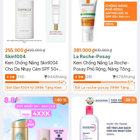
255.000 ₫
381.000 ₫
495.000 ₫
610.000 ₫
Skin1004
La Roche-Posay
Kem Chống Nắng Skin1004
Kem Chống Nắng La Roche-
Cho Da Nhạy Cảm SPF 50+
Posay Phổ Rộng, Nâng Tông
50ml
Kiềm Dầu 50ml
(119)
944/tháng
(28)
676/tháng
4.8
4.9
64
%
51
%
Bill Skin1004 từ 399k Tặng Kem
Bill La roche-posay 399K Tặng
Chống Nắng Cho Da Nhạy Cảm
Gel rửa mặt da dầu nhạy cảm 50ml
SPF 50+ 20ml (SL Có Hạn)
(SL có hạn)
-
40
%
-
38
%