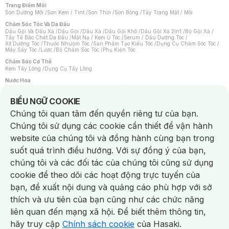
Trang Điểm Môi
Son Dưỡng Môi
/
Son Kem / Tint
/
Son Thỏi
/
Son Bóng
/
Tẩy Trang Mắt / Môi
Chăm Sóc Tóc Và Da Đầu
Dầu Gội Và Dầu Xả
/
Dầu Gội
/
Dầu Xả
/
Dầu Gội Khô
/
Dầu Gội Xả 2in1
/
Bộ Gội Xả
/
Tẩy Tế Bào Chết Da Đầu
/
Mặt Nạ / Kem Ủ Tóc
/
Serum / Dầu Dưỡng Tóc
/
Xịt Dưỡng Tóc
/
Thuốc Nhuộm Tóc
/
Sản Phẩm Tạo Kiểu Tóc
/
Dụng Cụ Chăm Sóc Tóc
/
Máy Sấy Tóc
/
Lược
/
Bộ Chăm Sóc Tóc
/
Phụ Kiện Tóc
Chăm Sóc Cơ Thể
Kem Tẩy Lông
/
Dụng Cụ Tẩy Lông
Nước Hoa
Nước Hoa Nữ
/
Nước Hoa Nam
/
Nước Hoa Cao Cấp
/
Xịt Thơm Toàn Thân
/
Nước Hoa Vùng Kín
Notice about cookies usage
BIỂU NGỮ COOKIE
Chăm Sóc Cá Nhân
Chúng tôi quan tâm đến quyền riêng tư của bạn.
Chống Muỗi
/
Khẩu Trang
/
Máy Massage
/
Mặt Nạ Xông Hơi
/
Nước Rửa Tay
/
Sản Phẩm Chăm Sóc Khác
/
Bàn Chải Đánh Răng
/
Bàn Chải Điện
/
Chúng tôi sử dụng các cookie cần thiết để vận hành
Hỗ Trợ Trắng Răng
/
Kem Đánh Răng
/
Máy Tăm Nước
/
Nước Súc Miệng
/
Tăm / Chỉ Nha Khoa
/
Xịt Thơm Miệng
/
Dung Dịch Vệ Sinh
/
Dưỡng Vùng Kín
/
website của chúng tôi và đồng hành cùng bạn trong
Khăn Ướt Vệ Sinh Vùng Kín
/
Băng Vệ Sinh
/
Tampon
/
Bọt Cạo Râu
/
Dao Cạo Râu
/
Máy Cạo Râu
suốt quá trình điều hướng. Với sự đồng ý của bạn,
Vấn Đề Về Da
chúng tôi và các đối tác của chúng tôi cũng sử dụng
Da Dầu / Lỗ Chân Lông To
/
Da Khô / Mất Nước
/
Da Lão Hóa
/
Da Mụn
/
Da Nhạy Cảm / Kích Ứng
/
Da Xỉn Màu
/
Thâm / Nám / Tàn Nhang
/
cookie để theo dõi các hoạt động trực tuyến của
Quầng Thâm & Bọng Mắt
/
Sẹo
/
Viêm Da Cơ Địa
bạn, đề xuất nội dung và quảng cáo phù hợp với sở
Dụng Cụ / Phụ Kiện Chăm Sóc Da
Chat i
Bông Tẩy Trang
/
Khăn Lau Mặt Khô
/
Dụng Cụ / Máy Rửa Mặt
/
Máy Chăm Sóc Da
/
thích và ưu tiên của bạn cũng như các chức năng
Dụng Cụ Chăm Sóc Khác
liên quan đến mạng xã hội. Để biết thêm thông tin,
hãy truy cập
Chính sách cookie
của Hasaki.