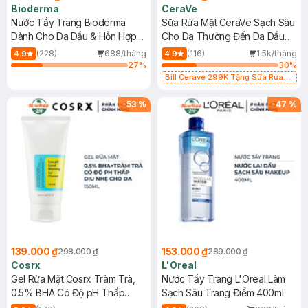
Bioderma
CeraVe
Nước Tẩy Trang Bioderma
Sữa Rửa Mặt CeraVe Sạch Sâu
Dành Cho Da Dầu & Hỗn Hợp
Cho Da Thường Đến Da Dầu
500ml
473ml
(228)
688/tháng
(116)
1.5k/tháng
4.9
4.9
27
%
30
%
Bill Cerave 299K Tặng Sữa Rửa
Mặt Cerave 30ml (SL có hạn)
-
53
%
-
47
%
139.000 ₫
153.000 ₫
298.000 ₫
289.000 ₫
Cosrx
L'Oreal
Gel Rửa Mặt Cosrx Tràm Trà,
Nước Tẩy Trang L'Oreal Làm
0.5% BHA Có Độ pH Thấp
Sạch Sâu Trang Điểm 400ml
150ml