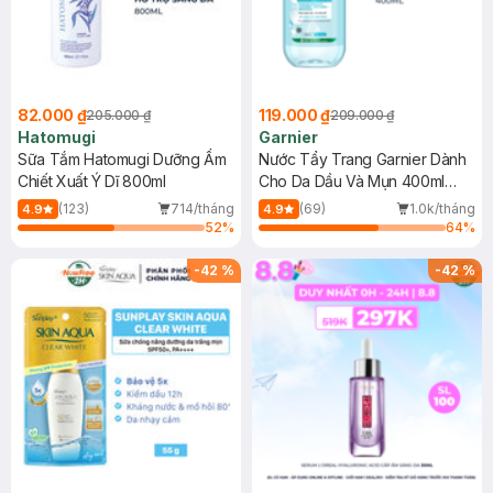
82.000 ₫
119.000 ₫
205.000 ₫
209.000 ₫
Hatomugi
Garnier
Sữa Tắm Hatomugi Dưỡng Ẩm
Nước Tẩy Trang Garnier Dành
Chiết Xuất Ý Dĩ 800ml
Cho Da Dầu Và Mụn 400ml
(Mới)
(123)
714/tháng
(69)
1.0k/tháng
4.9
4.9
52
%
64
%
-
42
%
-
42
%