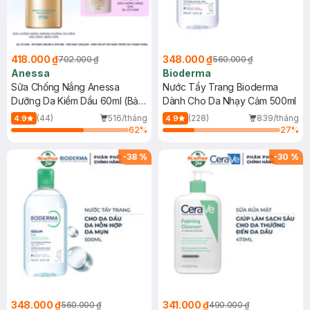
418.000 ₫
348.000 ₫
702.000 ₫
560.000 ₫
Anessa
Bioderma
Sữa Chống Nắng Anessa
Nước Tẩy Trang Bioderma
Dưỡng Da Kiềm Dầu 60ml (Bản
Dành Cho Da Nhạy Cảm 500ml
Mới)
(44)
516/tháng
(228)
839/tháng
4.9
4.9
62
%
27
%
-
38
%
-
30
%
348.000 ₫
341.000 ₫
560.000 ₫
490.000 ₫