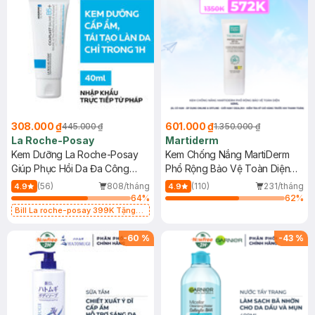
308.000 ₫
601.000 ₫
445.000 ₫
1.350.000 ₫
La Roche-Posay
Martiderm
Kem Dưỡng La Roche-Posay
Kem Chống Nắng MartiDerm
Giúp Phục Hồi Da Đa Công
Phổ Rộng Bảo Vệ Toàn Diện
Dụng 40ml
40ml
(56)
808/tháng
(110)
231/tháng
4.9
4.9
64
%
62
%
Bill La roche-posay 399K Tặng
Gel rửa mặt da dầu nhạy cảm 50ml
(SL có hạn)
-
60
%
-
43
%