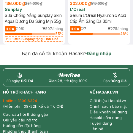
136.000 ₫
302.000 ₫
234.000 ₫
519.000 ₫
Sunplay
L'Oreal
Sữa Chống Nắng Sunplay Skin
Serum L'Oreal Hyaluronic Acid
Aqua Dưỡng Da Sáng Mịn 55g
Cấp Ẩm Sáng Da 30ml
(108)
507/tháng
(27)
275/tháng
4.9
4.9
55
%
46
%
Bill 199K Sunplay tặng Tinh Chất
Chống Nắng 7g trị giá 30K (SL có
hạn)
Bạn đã có tài khoản Hasaki?
Đăng nhập
return
nowfree
price
HỖ TRỢ KHÁCH HÀNG
VỀ HASAKI.VN
Hotline:
1800 6324
Giới thiệu Hasaki.vn
(Miễn phí , 08-22h kể cả T7, CN)
Chính sách bảo mật
Điều khoản sử dụng
Các câu hỏi thường gặp
Hasaki cẩm nang
Gửi yêu cầu hỗ trợ
Tuyển dụng
Hướng dẫn đặt hàng
Liên hệ
Phương thức thanh toán