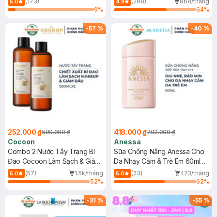
(173)
(298)
868/tháng
5.0
4.8
9
%
64
%
-
57
%
-
40
%
252.000 ₫
418.000 ₫
590.000 ₫
702.000 ₫
Cocoon
Anessa
Combo 2 Nước Tẩy Trang Bí
Sữa Chống Nắng Anessa Cho
Đao Cocoon Làm Sạch & Giảm
Da Nhạy Cảm & Trẻ Em 60ml
Dầu 500ml
(Mới)
(57)
1.5k/tháng
(23)
423/tháng
5.0
5.0
52
%
62
%
-
31
%
-
55
%