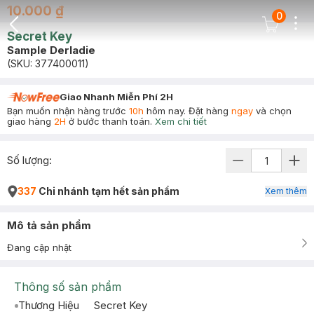
10.000 ₫
0
Dots
Cart Icon
Secret Key
Back Icon
Sample Derladie
(SKU:
377400011
)
Giao Nhanh Miễn Phí 2H
Bạn muốn nhận hàng trước
10h
hôm nay. Đặt hàng
ngay
và chọn
giao hàng
2H
ở bước thanh toán.
Xem chi tiết
Số lượng:
337
Chi nhánh tạm hết sản phẩm
Xem thêm
Mô tả sản phẩm
Đang cập nhật
Thông số sản phẩm
Thương Hiệu
Secret Key