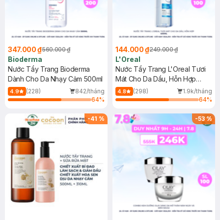
347.000 ₫
144.000 ₫
560.000 ₫
249.000 ₫
Bioderma
L'Oreal
Nước Tẩy Trang Bioderma
Nước Tẩy Trang L'Oreal Tươi
Dành Cho Da Nhạy Cảm 500ml
Mát Cho Da Dầu, Hỗn Hợp
400ml
(228)
842/tháng
(298)
1.9k/tháng
4.9
4.8
64
%
64
%
-
41
%
-
53
%