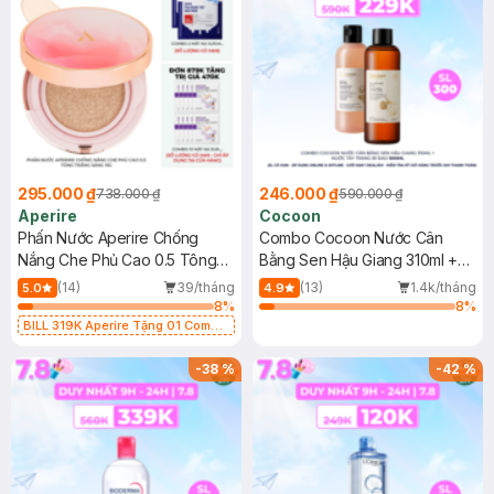
295.000 ₫
246.000 ₫
738.000 ₫
590.000 ₫
Aperire
Cocoon
Phấn Nước Aperire Chống
Combo Cocoon Nước Cân
Nắng Che Phủ Cao 0.5 Tông
Bằng Sen Hậu Giang 310ml +
Trắng Sáng 13g
Nước Tẩy Trang Bí Đao 500ml
(14)
39/tháng
(13)
1.4k/tháng
5.0
4.9
8
%
8
%
BILL 319K Aperire Tặng 01 Combo
2 Mặt Nạ Sur.Medic+ Cấp Nước,
Cấp Ẩm 30g (SL có hạn)
-
38
%
-
42
%