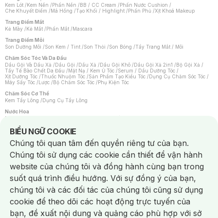
Kem Lót
/
Kem Nền
/
Phấn Nền
/
BB / CC Cream
/
Phấn Nước Cushion
/
Che Khuyết Điểm
/
Má Hồng
/
Tạo Khối / Highlight
/
Phấn Phủ
/
Xịt Khoá Makeup
Trang Điểm Mắt
Kẻ Mày
/
Kẻ Mắt
/
Phấn Mắt
/
Mascara
Trang Điểm Môi
Son Dưỡng Môi
/
Son Kem / Tint
/
Son Thỏi
/
Son Bóng
/
Tẩy Trang Mắt / Môi
Chăm Sóc Tóc Và Da Đầu
Dầu Gội Và Dầu Xả
/
Dầu Gội
/
Dầu Xả
/
Dầu Gội Khô
/
Dầu Gội Xả 2in1
/
Bộ Gội Xả
/
Tẩy Tế Bào Chết Da Đầu
/
Mặt Nạ / Kem Ủ Tóc
/
Serum / Dầu Dưỡng Tóc
/
Xịt Dưỡng Tóc
/
Thuốc Nhuộm Tóc
/
Sản Phẩm Tạo Kiểu Tóc
/
Dụng Cụ Chăm Sóc Tóc
/
Máy Sấy Tóc
/
Lược
/
Bộ Chăm Sóc Tóc
/
Phụ Kiện Tóc
Chăm Sóc Cơ Thể
Kem Tẩy Lông
/
Dụng Cụ Tẩy Lông
Nước Hoa
Nước Hoa Nữ
/
Nước Hoa Nam
/
Nước Hoa Cao Cấp
/
Xịt Thơm Toàn Thân
/
Nước Hoa Vùng Kín
Notice about cookies usage
BIỂU NGỮ COOKIE
Chăm Sóc Cá Nhân
Chúng tôi quan tâm đến quyền riêng tư của bạn.
Chống Muỗi
/
Khẩu Trang
/
Máy Massage
/
Mặt Nạ Xông Hơi
/
Nước Rửa Tay
/
Sản Phẩm Chăm Sóc Khác
/
Bàn Chải Đánh Răng
/
Bàn Chải Điện
/
Chúng tôi sử dụng các cookie cần thiết để vận hành
Hỗ Trợ Trắng Răng
/
Kem Đánh Răng
/
Máy Tăm Nước
/
Nước Súc Miệng
/
Tăm / Chỉ Nha Khoa
/
Xịt Thơm Miệng
/
Dung Dịch Vệ Sinh
/
Dưỡng Vùng Kín
/
website của chúng tôi và đồng hành cùng bạn trong
Khăn Ướt Vệ Sinh Vùng Kín
/
Băng Vệ Sinh
/
Tampon
/
Bọt Cạo Râu
/
Dao Cạo Râu
/
Máy Cạo Râu
suốt quá trình điều hướng. Với sự đồng ý của bạn,
Vấn Đề Về Da
chúng tôi và các đối tác của chúng tôi cũng sử dụng
Da Dầu / Lỗ Chân Lông To
/
Da Khô / Mất Nước
/
Da Lão Hóa
/
Da Mụn
/
Da Nhạy Cảm / Kích Ứng
/
Da Xỉn Màu
/
Thâm / Nám / Tàn Nhang
/
cookie để theo dõi các hoạt động trực tuyến của
Quầng Thâm & Bọng Mắt
/
Sẹo
/
Viêm Da Cơ Địa
bạn, đề xuất nội dung và quảng cáo phù hợp với sở
Dụng Cụ / Phụ Kiện Chăm Sóc Da