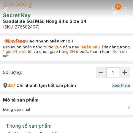
329.000 ₫
0
Dots
Cart Icon
Secret Key
Back Icon
Sandal Bé Gái Màu Hồng Bitis Size 34
(SKU:
276502497
)
Giao Nhanh Miễn Phí 2H
Bạn muốn nhận hàng trước
20h
hôm nay (
Miễn phí
). Đặt hàng trong
1 giờ 54 phút
tới và chọn giao hàng
2H
ở bước thanh toán.
Xem chi
tiết
Số lượng:
337
Chi nhánh tạm hết sản phẩm
Xem thêm
Mô tả sản phẩm
Đang cập nhật
Thông số sản phẩm