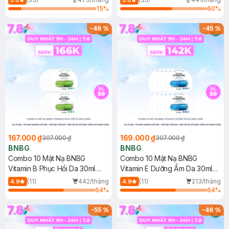
5.0
5.0
15
%
60
%
-
46
%
-
45
%
167.000 ₫
169.000 ₫
307.000 ₫
307.000 ₫
BNBG
BNBG
Combo 10 Mặt Nạ BNBG
Combo 10 Mặt Nạ BNBG
Vitamin B Phục Hồi Da 30ml
Vitamin E Dưỡng Ẩm Da 30ml
(Mới)
(Mới)
(11)
442/tháng
(11)
213/tháng
4.9
4.9
64
%
64
%
-
55
%
-
46
%