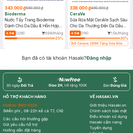
343.000 ₫
338.000 ₫
560.000 ₫
490.000 ₫
Bioderma
CeraVe
Nước Tẩy Trang Bioderma
Sữa Rửa Mặt CeraVe Sạch Sâu
Dành Cho Da Dầu & Hỗn Hợp
Cho Da Thường Đến Da Dầu
500ml
473ml
(228)
698/tháng
(116)
1.5k/tháng
4.9
4.9
25
%
30
%
Bill Cerave 299K Tặng Sữa Rửa
Mặt Cerave 30ml (SL có hạn)
Bạn đã có tài khoản Hasaki?
Đăng nhập
return
nowfree
price
HỖ TRỢ KHÁCH HÀNG
VỀ HASAKI.VN
Hotline:
1800 6324
Giới thiệu Hasaki.vn
(Miễn phí , 08-22h kể cả T7, CN)
Chính sách bảo mật
Điều khoản sử dụng
Các câu hỏi thường gặp
Hasaki cẩm nang
Gửi yêu cầu hỗ trợ
Tuyển dụng
Hướng dẫn đặt hàng