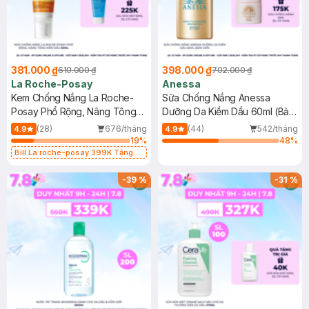
381.000 ₫
398.000 ₫
610.000 ₫
702.000 ₫
La Roche-Posay
Anessa
Kem Chống Nắng La Roche-
Sữa Chống Nắng Anessa
Posay Phổ Rộng, Nâng Tông
Dưỡng Da Kiềm Dầu 60ml (Bản
Kiềm Dầu 50ml
Mới)
(28)
676/tháng
(44)
542/tháng
4.9
4.9
19
%
48
%
Bill La roche-posay 399K Tặng
Gel rửa mặt da dầu nhạy cảm 50ml
(SL có hạn)
-
39
%
-
31
%