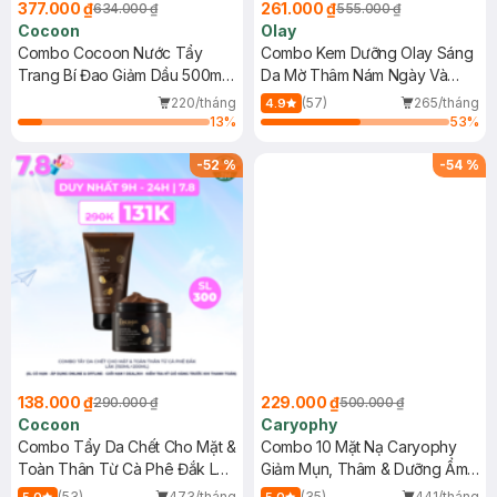
377.000 ₫
261.000 ₫
634.000 ₫
555.000 ₫
Cocoon
Olay
Combo Cocoon Nước Tẩy
Combo Kem Dưỡng Olay Sáng
Trang Bí Đao Giảm Dầu 500ml
Da Mờ Thâm Nám Ngày Và
+ Sữa Rửa Mặt Sen Hậu Giang
Đêm 50gx2
220/tháng
(57)
265/tháng
4.9
Dịu Da Nhạy Cảm 310ml
13
%
53
%
-
52
%
-
54
%
138.000 ₫
229.000 ₫
290.000 ₫
500.000 ₫
Cocoon
Caryophy
Combo Tẩy Da Chết Cho Mặt &
Combo 10 Mặt Nạ Caryophy
Toàn Thân Từ Cà Phê Đắk Lắk
Giảm Mụn, Thâm & Dưỡng Ẩm
(150ml+200ml)
Da 22g
(53)
473/tháng
(35)
441/tháng