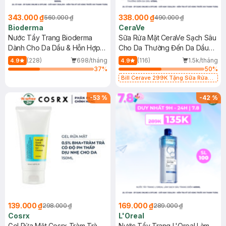
343.000 ₫
338.000 ₫
560.000 ₫
490.000 ₫
Bioderma
CeraVe
Nước Tẩy Trang Bioderma
Sữa Rửa Mặt CeraVe Sạch Sâu
Dành Cho Da Dầu & Hỗn Hợp
Cho Da Thường Đến Da Dầu
500ml
473ml
(228)
698/tháng
(116)
1.5k/tháng
4.9
4.9
37
%
50
%
Bill Cerave 299K Tặng Sữa Rửa
Mặt Cerave 30ml (SL có hạn)
-
53
%
-
42
%
139.000 ₫
169.000 ₫
298.000 ₫
289.000 ₫
Cosrx
L'Oreal
Gel Rửa Mặt Cosrx Tràm Trà,
Nước Tẩy Trang L'Oreal Làm