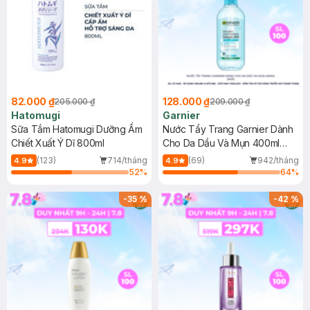
82.000 ₫
128.000 ₫
205.000 ₫
209.000 ₫
Hatomugi
Garnier
Sữa Tắm Hatomugi Dưỡng Ẩm
Nước Tẩy Trang Garnier Dành
Chiết Xuất Ý Dĩ 800ml
Cho Da Dầu Và Mụn 400ml
(Mới)
(123)
714/tháng
(69)
942/tháng
4.9
4.9
52
%
64
%
-
35
%
-
42
%