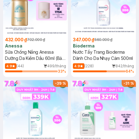
432.000 ₫
347.000 ₫
702.000 ₫
560.000 ₫
Anessa
Bioderma
Sữa Chống Nắng Anessa
Nước Tẩy Trang Bioderma
Dưỡng Da Kiềm Dầu 60ml (Bản
Dành Cho Da Nhạy Cảm 500ml
Mới)
(44)
499/tháng
(228)
842/tháng
4.9
4.9
33
%
64
%
-
39
%
-
31
%