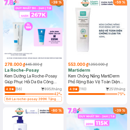
-
38
%
-
59
%
278.000 ₫
553.000 ₫
445.000 ₫
1.350.000 ₫
La Roche-Posay
Martiderm
Kem Dưỡng La Roche-Posay
Kem Chống Nắng MartiDerm
Giúp Phục Hồi Da Đa Công
Phổ Rộng Bảo Vệ Toàn Diện
Dụng 40ml
40ml
(56)
895/tháng
(110)
251/tháng
4.9
4.9
42
%
75
%
Bill La roche-posay 399K Tặng
Gel rửa mặt da dầu nhạy cảm 50ml
(SL có hạn)
-
60
%
-
39
%