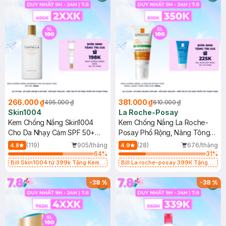
266.000 ₫
381.000 ₫
495.000 ₫
610.000 ₫
Skin1004
La Roche-Posay
Kem Chống Nắng Skin1004
Kem Chống Nắng La Roche-
Cho Da Nhạy Cảm SPF 50+
Posay Phổ Rộng, Nâng Tông
50ml
Kiềm Dầu 50ml
(119)
905/tháng
(28)
676/tháng
4.8
4.9
64
%
31
%
Bill Skin1004 từ 399k Tặng Kem
Bill La roche-posay 399K Tặng
Chống Nắng Cho Da Nhạy Cảm
Gel rửa mặt da dầu nhạy cảm 50ml
SPF 50+ 20ml (SL Có Hạn)
(SL có hạn)
-
38
%
-
38
%