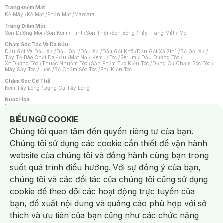
Trang Điểm Mắt
Kẻ Mày
/
Kẻ Mắt
/
Phấn Mắt
/
Mascara
Trang Điểm Môi
Son Dưỡng Môi
/
Son Kem / Tint
/
Son Thỏi
/
Son Bóng
/
Tẩy Trang Mắt / Môi
Chăm Sóc Tóc Và Da Đầu
Dầu Gội Và Dầu Xả
/
Dầu Gội
/
Dầu Xả
/
Dầu Gội Khô
/
Dầu Gội Xả 2in1
/
Bộ Gội Xả
/
Tẩy Tế Bào Chết Da Đầu
/
Mặt Nạ / Kem Ủ Tóc
/
Serum / Dầu Dưỡng Tóc
/
Xịt Dưỡng Tóc
/
Thuốc Nhuộm Tóc
/
Sản Phẩm Tạo Kiểu Tóc
/
Dụng Cụ Chăm Sóc Tóc
/
Máy Sấy Tóc
/
Lược
/
Bộ Chăm Sóc Tóc
/
Phụ Kiện Tóc
Chăm Sóc Cơ Thể
Kem Tẩy Lông
/
Dụng Cụ Tẩy Lông
Nước Hoa
Nước Hoa Nữ
/
Nước Hoa Nam
/
Nước Hoa Cao Cấp
/
Xịt Thơm Toàn Thân
/
Nước Hoa Vùng Kín
Notice about cookies usage
BIỂU NGỮ COOKIE
Chăm Sóc Cá Nhân
Chúng tôi quan tâm đến quyền riêng tư của bạn.
Chống Muỗi
/
Khẩu Trang
/
Máy Massage
/
Mặt Nạ Xông Hơi
/
Nước Rửa Tay
/
Sản Phẩm Chăm Sóc Khác
/
Bàn Chải Đánh Răng
/
Bàn Chải Điện
/
Chúng tôi sử dụng các cookie cần thiết để vận hành
Hỗ Trợ Trắng Răng
/
Kem Đánh Răng
/
Máy Tăm Nước
/
Nước Súc Miệng
/
Tăm / Chỉ Nha Khoa
/
Xịt Thơm Miệng
/
Dung Dịch Vệ Sinh
/
Dưỡng Vùng Kín
/
website của chúng tôi và đồng hành cùng bạn trong
Khăn Ướt Vệ Sinh Vùng Kín
/
Băng Vệ Sinh
/
Tampon
/
Bọt Cạo Râu
/
Dao Cạo Râu
/
Máy Cạo Râu
suốt quá trình điều hướng. Với sự đồng ý của bạn,
Vấn Đề Về Da
chúng tôi và các đối tác của chúng tôi cũng sử dụng
Da Dầu / Lỗ Chân Lông To
/
Da Khô / Mất Nước
/
Da Lão Hóa
/
Da Mụn
/
Da Nhạy Cảm / Kích Ứng
/
Da Xỉn Màu
/
Thâm / Nám / Tàn Nhang
/
cookie để theo dõi các hoạt động trực tuyến của
Quầng Thâm & Bọng Mắt
/
Sẹo
/
Viêm Da Cơ Địa
bạn, đề xuất nội dung và quảng cáo phù hợp với sở
Dụng Cụ / Phụ Kiện Chăm Sóc Da
Chat i
Bông Tẩy Trang
/
Khăn Lau Mặt Khô
/
Dụng Cụ / Máy Rửa Mặt
/
Máy Chăm Sóc Da
/
thích và ưu tiên của bạn cũng như các chức năng
Dụng Cụ Chăm Sóc Khác