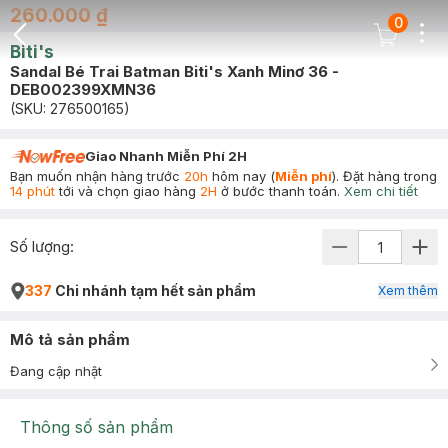
260.000 ₫
0
Dots
Cart Icon
Biti's
Back Icon
Sandal Bé Trai Batman Biti's Xanh Minơ 36 -
DEB002399XMN36
(SKU:
276500165
)
Giao Nhanh Miễn Phí 2H
Bạn muốn nhận hàng trước
20h
hôm nay (
Miễn phí
). Đặt hàng trong
14 phút
tới và chọn giao hàng
2H
ở bước thanh toán.
Xem chi tiết
Số lượng:
337
Chi nhánh tạm hết sản phẩm
Xem thêm
Mô tả sản phẩm
Đang cập nhật
Thông số sản phẩm