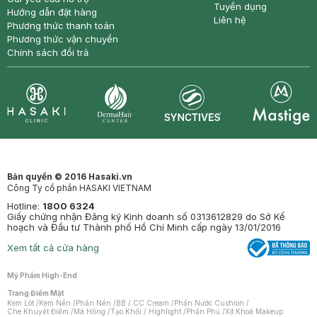
Tuyển dụng
Hướng dẫn đặt hàng
Liên hệ
Phương thức thanh toán
Phương thức vận chuyển
Chính sách đổi trả
Synctives
Clinic
Dermahair
Mastige
Bản quyền © 2016 Hasaki.vn
Công Ty cổ phần HASAKI VIETNAM
Hotline:
1800 6324
Giấy chứng nhận Đăng ký Kinh doanh số 0313612829 do Sở Kế
hoạch và Đầu tư Thành phố Hồ Chí Minh cấp ngày 13/01/2016
Xem tất cả cửa hàng
Mỹ Phẩm High-End
Trang Điểm Mặt
Kem Lót
/
Kem Nền
/
Phấn Nền
/
BB / CC Cream
/
Phấn Nước Cushion
/
Che Khuyết Điểm
/
Má Hồng
/
Tạo Khối / Highlight
/
Phấn Phủ
/
Xịt Khoá Makeup