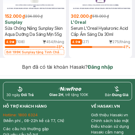
152.000 ₫
302.000 ₫
234.000 ₫
519.000 ₫
Sunplay
L'Oreal
Sữa Chống Nắng Sunplay Skin
Serum L'Oreal Hyaluronic Acid
Aqua Dưỡng Da Sáng Mịn 55g
Cấp Ẩm Sáng Da 30ml
(108)
454/tháng
(27)
275/tháng
4.9
4.9
48
%
41
%
Bill 199K Sunplay tặng Tinh Chất
Chống Nắng 7g trị giá 30K (SL có
hạn)
Bạn đã có tài khoản Hasaki?
Đăng nhập
return
nowfree
price
HỖ TRỢ KHÁCH HÀNG
VỀ HASAKI.VN
Hotline:
1800 6324
Giới thiệu Hasaki.vn
(Miễn phí , 08-22h kể cả T7, CN)
Chính sách bảo mật
Điều khoản sử dụng
Các câu hỏi thường gặp
Hasaki cẩm nang
Gửi yêu cầu hỗ trợ