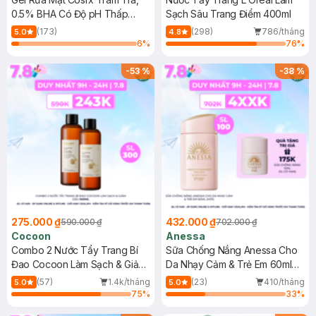
0.5% BHA Có Độ pH Thấp
Sạch Sâu Trang Điểm 400ml
150ml
(173)
(298)
786/tháng
5.0
4.8
6
%
76
%
-
53
%
-
38
%
275.000 ₫
432.000 ₫
590.000 ₫
702.000 ₫
Cocoon
Anessa
Combo 2 Nước Tẩy Trang Bí
Sữa Chống Nắng Anessa Cho
Đao Cocoon Làm Sạch & Giảm
Da Nhạy Cảm & Trẻ Em 60ml
Dầu 500ml
(Mới)
(57)
1.4k/tháng
(23)
410/tháng
5.0
5.0
75
%
33
%