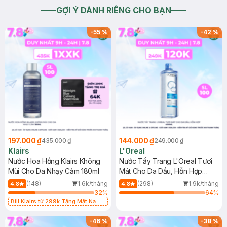
GỢI Ý DÀNH RIÊNG CHO BẠN
-
55
%
-
42
%
197.000 ₫
144.000 ₫
435.000 ₫
249.000 ₫
Klairs
L'Oreal
Nước Hoa Hồng Klairs Không
Nước Tẩy Trang L'Oreal Tươi
Mùi Cho Da Nhạy Cảm 180ml
Mát Cho Da Dầu, Hỗn Hợp
400ml
(148)
1.6k/tháng
(298)
1.9k/tháng
4.8
4.8
32
%
64
%
Bill Klairs từ 299k Tặng Mặt Nạ
Làm Dịu Da & Kiểm Soát Dầu Nhờn
25ml (SL Có Hạn)
-
46
%
-
38
%