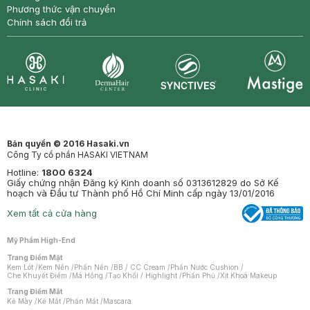
Phương thức vận chuyển
Chính sách đổi trả
Synctives
Clinic
Dermahair
Mastige
Bản quyền © 2016 Hasaki.vn
Công Ty cổ phần HASAKI VIETNAM
Hotline:
1800 6324
Giấy chứng nhận Đăng ký Kinh doanh số 0313612829 do Sở Kế
hoạch và Đầu tư Thành phố Hồ Chí Minh cấp ngày 13/01/2016
Xem tất cả cửa hàng
Mỹ Phẩm High-End
Trang Điểm Mặt
Kem Lót
/
Kem Nền
/
Phấn Nền
/
BB / CC Cream
/
Phấn Nước Cushion
/
Che Khuyết Điểm
/
Má Hồng
/
Tạo Khối / Highlight
/
Phấn Phủ
/
Xịt Khoá Makeup
Trang Điểm Mắt
Kẻ Mày
/
Kẻ Mắt
/
Phấn Mắt
/
Mascara