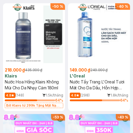
-
50
%
-
40
%
218.000 ₫
149.000 ₫
435.000 ₫
249.000 ₫
Klairs
L'Oreal
Nước Hoa Hồng Klairs Không
Nước Tẩy Trang L'Oreal Tươi
Mùi Cho Da Nhạy Cảm 180ml
Mát Cho Da Dầu, Hỗn Hợp
400ml
(148)
1.5k/tháng
(298)
1.8k/tháng
4.8
4.8
64
%
64
%
Bill Klairs từ 299k Tặng Mặt Nạ
Làm Dịu Da & Kiểm Soát Dầu Nhờn
25ml (SL Có Hạn)
-
53
%
-
43
%