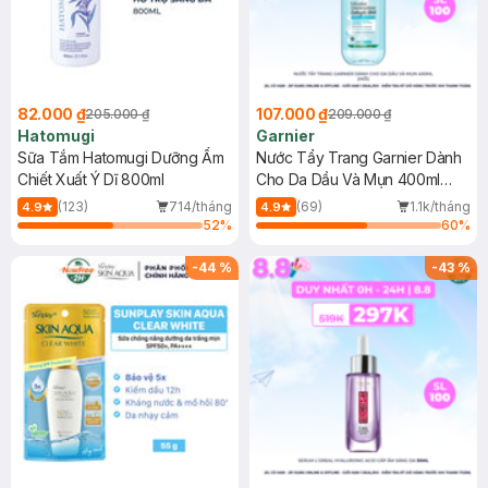
82.000 ₫
107.000 ₫
205.000 ₫
209.000 ₫
Hatomugi
Garnier
Sữa Tắm Hatomugi Dưỡng Ẩm
Nước Tẩy Trang Garnier Dành
Chiết Xuất Ý Dĩ 800ml
Cho Da Dầu Và Mụn 400ml
(Mới)
(123)
714/tháng
(69)
1.1k/tháng
4.9
4.9
52
%
60
%
-
44
%
-
43
%