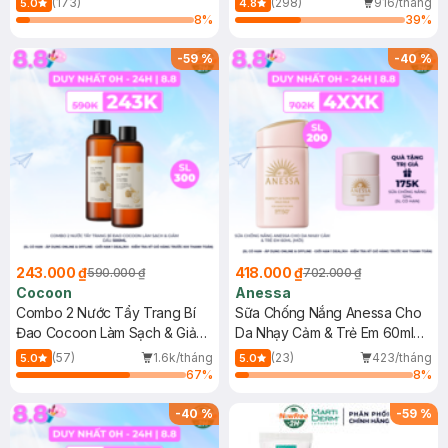
(173)
(298)
916/tháng
5.0
4.8
8
%
39
%
-
59
%
-
40
%
243.000 ₫
418.000 ₫
590.000 ₫
702.000 ₫
Cocoon
Anessa
Combo 2 Nước Tẩy Trang Bí
Sữa Chống Nắng Anessa Cho
Đao Cocoon Làm Sạch & Giảm
Da Nhạy Cảm & Trẻ Em 60ml
Dầu 500ml
(Mới)
(57)
1.6k/tháng
(23)
423/tháng
5.0
5.0
67
%
8
%
-
40
%
-
59
%