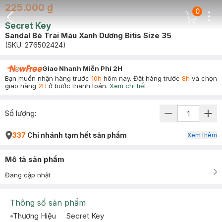
225.000 ₫
0
Dots
Cart Icon
Secret Key
Back Icon
Sandal Bé Trai Màu Xanh Dương Bitis Size 35
(SKU:
276502424
)
Giao Nhanh Miễn Phí 2H
Bạn muốn nhận hàng trước
10h
hôm nay. Đặt hàng trước
8h
và chọn
giao hàng
2H
ở bước thanh toán.
Xem chi tiết
Số lượng:
337
Chi nhánh tạm hết sản phẩm
Xem thêm
Mô tả sản phẩm
Đang cập nhật
Thông số sản phẩm
Thương Hiệu
Secret Key