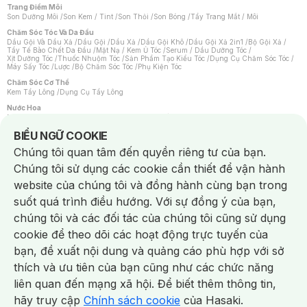
Trang Điểm Môi
Son Dưỡng Môi
/
Son Kem / Tint
/
Son Thỏi
/
Son Bóng
/
Tẩy Trang Mắt / Môi
Chăm Sóc Tóc Và Da Đầu
Dầu Gội Và Dầu Xả
/
Dầu Gội
/
Dầu Xả
/
Dầu Gội Khô
/
Dầu Gội Xả 2in1
/
Bộ Gội Xả
/
Tẩy Tế Bào Chết Da Đầu
/
Mặt Nạ / Kem Ủ Tóc
/
Serum / Dầu Dưỡng Tóc
/
Xịt Dưỡng Tóc
/
Thuốc Nhuộm Tóc
/
Sản Phẩm Tạo Kiểu Tóc
/
Dụng Cụ Chăm Sóc Tóc
/
Máy Sấy Tóc
/
Lược
/
Bộ Chăm Sóc Tóc
/
Phụ Kiện Tóc
Chăm Sóc Cơ Thể
Kem Tẩy Lông
/
Dụng Cụ Tẩy Lông
Nước Hoa
Nước Hoa Nữ
/
Nước Hoa Nam
/
Nước Hoa Cao Cấp
/
Xịt Thơm Toàn Thân
/
Nước Hoa Vùng Kín
Notice about cookies usage
BIỂU NGỮ COOKIE
Chăm Sóc Cá Nhân
Chúng tôi quan tâm đến quyền riêng tư của bạn.
Chống Muỗi
/
Khẩu Trang
/
Máy Massage
/
Mặt Nạ Xông Hơi
/
Nước Rửa Tay
/
Sản Phẩm Chăm Sóc Khác
/
Bàn Chải Đánh Răng
/
Bàn Chải Điện
/
Chúng tôi sử dụng các cookie cần thiết để vận hành
Hỗ Trợ Trắng Răng
/
Kem Đánh Răng
/
Máy Tăm Nước
/
Nước Súc Miệng
/
Tăm / Chỉ Nha Khoa
/
Xịt Thơm Miệng
/
Dung Dịch Vệ Sinh
/
Dưỡng Vùng Kín
/
website của chúng tôi và đồng hành cùng bạn trong
Khăn Ướt Vệ Sinh Vùng Kín
/
Băng Vệ Sinh
/
Tampon
/
Bọt Cạo Râu
/
Dao Cạo Râu
/
Máy Cạo Râu
suốt quá trình điều hướng. Với sự đồng ý của bạn,
Vấn Đề Về Da
chúng tôi và các đối tác của chúng tôi cũng sử dụng
Da Dầu / Lỗ Chân Lông To
/
Da Khô / Mất Nước
/
Da Lão Hóa
/
Da Mụn
/
Da Nhạy Cảm / Kích Ứng
/
Da Xỉn Màu
/
Thâm / Nám / Tàn Nhang
/
cookie để theo dõi các hoạt động trực tuyến của
Quầng Thâm & Bọng Mắt
/
Sẹo
/
Viêm Da Cơ Địa
bạn, đề xuất nội dung và quảng cáo phù hợp với sở
Dụng Cụ / Phụ Kiện Chăm Sóc Da
Chat i
Bông Tẩy Trang
/
Khăn Lau Mặt Khô
/
Dụng Cụ / Máy Rửa Mặt
/
Máy Chăm Sóc Da
/
thích và ưu tiên của bạn cũng như các chức năng
Dụng Cụ Chăm Sóc Khác
liên quan đến mạng xã hội. Để biết thêm thông tin,
hãy truy cập
Chính sách cookie
của Hasaki.