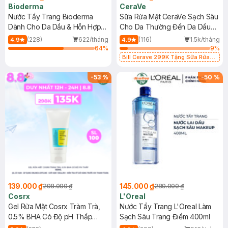
Bioderma
CeraVe
Nước Tẩy Trang Bioderma
Sữa Rửa Mặt CeraVe Sạch Sâu
Dành Cho Da Dầu & Hỗn Hợp
Cho Da Thường Đến Da Dầu
500ml
473ml
(228)
622/tháng
(116)
1.5k/tháng
4.9
4.9
64
%
9
%
Bill Cerave 299K Tặng Sữa Rửa
Mặt Cerave 30ml (SL có hạn)
-
53
%
-
50
%
139.000 ₫
145.000 ₫
298.000 ₫
289.000 ₫
Cosrx
L'Oreal
Gel Rửa Mặt Cosrx Tràm Trà,
Nước Tẩy Trang L'Oreal Làm
0.5% BHA Có Độ pH Thấp
Sạch Sâu Trang Điểm 400ml
150ml