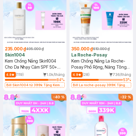
235.000 ₫
350.000 ₫
495.000 ₫
610.000 ₫
Skin1004
La Roche-Posay
Kem Chống Nắng Skin1004
Kem Chống Nắng La Roche-
Cho Da Nhạy Cảm SPF 50+
Posay Phổ Rộng, Nâng Tông
50ml
Kiềm Dầu 50ml
(119)
1.0k/tháng
(28)
736/tháng
4.8
4.9
84
%
53
%
Bill Skin1004 từ 399k Tặng Kem
Bill La roche-posay 399K Tặng
Chống Nắng Cho Da Nhạy Cảm
Gel rửa mặt da dầu nhạy cảm 50ml
SPF 50+ 20ml (SL Có Hạn)
(SL có hạn)
-
40
%
-
32
%