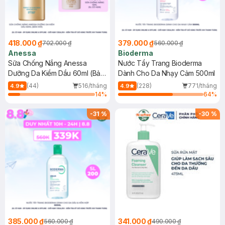
418.000 ₫
379.000 ₫
702.000 ₫
560.000 ₫
Anessa
Bioderma
Sữa Chống Nắng Anessa
Nước Tẩy Trang Bioderma
Dưỡng Da Kiềm Dầu 60ml (Bản
Dành Cho Da Nhạy Cảm 500ml
Mới)
(44)
516/tháng
(228)
771/tháng
4.9
4.9
14
%
64
%
-
31
%
-
30
%
385.000 ₫
341.000 ₫
560.000 ₫
490.000 ₫