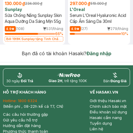
130.000 ₫
297.000 ₫
234.000 ₫
519.000 ₫
Sunplay
L'Oreal
Sữa Chống Nắng Sunplay Skin
Serum L'Oreal Hyaluronic Acid
Aqua Dưỡng Da Sáng Mịn 55g
Cấp Ẩm Sáng Da 30ml
(108)
531/tháng
(27)
279/tháng
4.9
4.9
66
%
10
%
Bill 199K Sunplay tặng Tinh Chất
Chống Nắng 7g trị giá 30K (SL có
hạn)
Bạn đã có tài khoản Hasaki?
Đăng nhập
return
nowfree
price
HỖ TRỢ KHÁCH HÀNG
VỀ HASAKI.VN
Hotline:
1800 6324
Giới thiệu Hasaki.vn
(Miễn phí , 08-22h kể cả T7, CN)
Chính sách bảo mật
Điều khoản sử dụng
Các câu hỏi thường gặp
Hasaki cẩm nang
Gửi yêu cầu hỗ trợ
Tuyển dụng
Hướng dẫn đặt hàng
Liên hệ
Phương thức thanh toán