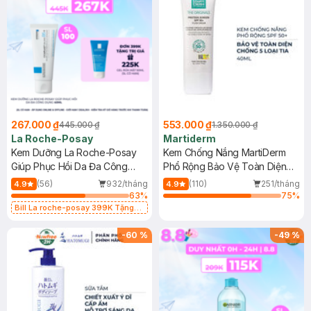
267.000 ₫
553.000 ₫
445.000 ₫
1.350.000 ₫
La Roche-Posay
Martiderm
Kem Dưỡng La Roche-Posay
Kem Chống Nắng MartiDerm
Giúp Phục Hồi Da Đa Công
Phổ Rộng Bảo Vệ Toàn Diện
Dụng 40ml
40ml
(56)
932/tháng
(110)
251/tháng
4.9
4.9
63
%
75
%
Bill La roche-posay 399K Tặng
Gel rửa mặt da dầu nhạy cảm 50ml
(SL có hạn)
-
60
%
-
49
%