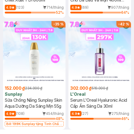
(Mới)
(123)
714/tháng
(69)
907/tháng
4.9
4.9
52
%
64
%
-
35
%
-
42
%
152.000 ₫
302.000 ₫
234.000 ₫
519.000 ₫
Sunplay
L'Oreal
Sữa Chống Nắng Sunplay Skin
Serum L'Oreal Hyaluronic Acid
Aqua Dưỡng Da Sáng Mịn 55g
Cấp Ẩm Sáng Da 30ml
(108)
454/tháng
(27)
275/tháng
4.9
4.9
48
%
46
%
Bill 199K Sunplay tặng Tinh Chất
Chống Nắng 7g trị giá 30K (SL có
hạn)