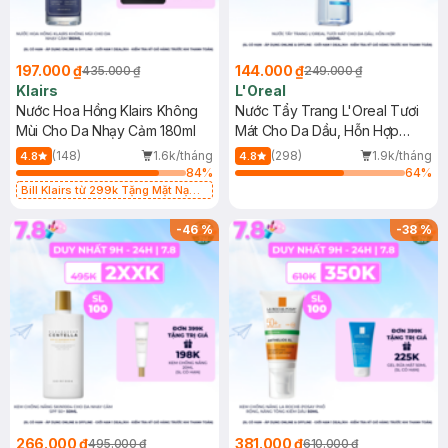
197.000 ₫
144.000 ₫
435.000 ₫
249.000 ₫
Klairs
L'Oreal
Nước Hoa Hồng Klairs Không
Nước Tẩy Trang L'Oreal Tươi
Mùi Cho Da Nhạy Cảm 180ml
Mát Cho Da Dầu, Hỗn Hợp
400ml
(148)
1.6k/tháng
(298)
1.9k/tháng
4.8
4.8
84
%
64
%
Bill Klairs từ 299k Tặng Mặt Nạ
Làm Dịu Da & Kiểm Soát Dầu Nhờn
25ml (SL Có Hạn)
-
46
%
-
38
%
266.000 ₫
381.000 ₫
495.000 ₫
610.000 ₫