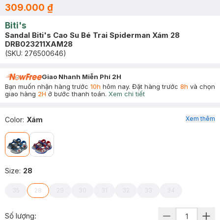
309.000 ₫
Biti's
Sandal Biti's Cao Su Bé Trai Spiderman Xám 28
DRB023211XAM28
(SKU:
276500646
)
Giao Nhanh Miễn Phí 2H
Bạn muốn nhận hàng trước
10h
hôm nay. Đặt hàng trước
8h
và chọn
giao hàng
2H
ở bước thanh toán.
Xem chi tiết
Xem thêm
Color
:
Xám
Size
:
28
35
28
29
30
31
32
33
34
Số lượng: