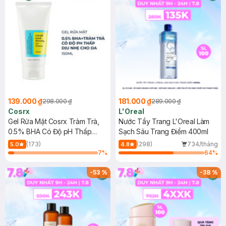
139.000 ₫
181.000 ₫
298.000 ₫
289.000 ₫
Cosrx
L'Oreal
Gel Rửa Mặt Cosrx Tràm Trà,
Nước Tẩy Trang L'Oreal Làm
0.5% BHA Có Độ pH Thấp
Sạch Sâu Trang Điểm 400ml
150ml
(173)
(298)
734/tháng
5.0
4.8
7
%
64
%
-
53
%
-
38
%