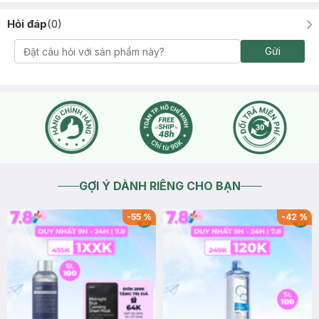
Hỏi đáp
(
0
)
Gửi
GỢI Ý DÀNH RIÊNG CHO BẠN
-
55
%
-
42
%