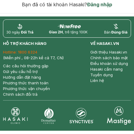
Bạn đã có tài khoản Hasaki?
Đăng nhập
return
nowfree
price
HỖ TRỢ KHÁCH HÀNG
VỀ HASAKI.VN
Hotline:
1800 6324
Giới thiệu Hasaki.vn
(Miễn phí , 08-22h kể cả T7, CN)
Chính sách bảo mật
Điều khoản sử dụng
Các câu hỏi thường gặp
Hasaki cẩm nang
Gửi yêu cầu hỗ trợ
Tuyển dụng
Hướng dẫn đặt hàng
Liên hệ
Phương thức thanh toán
Phương thức vận chuyển
Chính sách đổi trả
Synctives
Clinic
Dermahair
Mastige