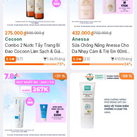
275.000 ₫
432.000 ₫
590.000 ₫
702.000 ₫
Cocoon
Anessa
Combo 2 Nước Tẩy Trang Bí
Sữa Chống Nắng Anessa Cho
Đao Cocoon Làm Sạch & Giảm
Da Nhạy Cảm & Trẻ Em 60ml
Dầu 500ml
(Mới)
(57)
1.4k/tháng
(23)
410/tháng
5.0
5.0
75
%
34
%
-
31
%
-
59
%