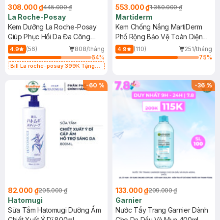
308.000 ₫
553.000 ₫
445.000 ₫
1.350.000 ₫
La Roche-Posay
Martiderm
Kem Dưỡng La Roche-Posay
Kem Chống Nắng MartiDerm
Giúp Phục Hồi Da Đa Công
Phổ Rộng Bảo Vệ Toàn Diện
Dụng 40ml
40ml
(56)
808/tháng
(110)
251/tháng
4.9
4.9
64
%
75
%
Bill La roche-posay 399K Tặng
Gel rửa mặt da dầu nhạy cảm 50ml
(SL có hạn)
-
60
%
-
36
%
82.000 ₫
133.000 ₫
205.000 ₫
209.000 ₫
Hatomugi
Garnier
Sữa Tắm Hatomugi Dưỡng Ẩm
Nước Tẩy Trang Garnier Dành
Chiết Xuất Ý Dĩ 800ml
Cho Da Dầu Và Mụn 400ml