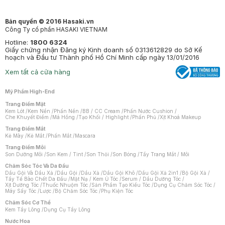
Bản quyền © 2016 Hasaki.vn
Công Ty cổ phần HASAKI VIETNAM
Hotline:
1800 6324
Giấy chứng nhận Đăng ký Kinh doanh số 0313612829 do Sở Kế
hoạch và Đầu tư Thành phố Hồ Chí Minh cấp ngày 13/01/2016
Xem tất cả cửa hàng
Mỹ Phẩm High-End
Trang Điểm Mặt
Kem Lót
/
Kem Nền
/
Phấn Nền
/
BB / CC Cream
/
Phấn Nước Cushion
/
Che Khuyết Điểm
/
Má Hồng
/
Tạo Khối / Highlight
/
Phấn Phủ
/
Xịt Khoá Makeup
Trang Điểm Mắt
Kẻ Mày
/
Kẻ Mắt
/
Phấn Mắt
/
Mascara
Trang Điểm Môi
Son Dưỡng Môi
/
Son Kem / Tint
/
Son Thỏi
/
Son Bóng
/
Tẩy Trang Mắt / Môi
Chăm Sóc Tóc Và Da Đầu
Dầu Gội Và Dầu Xả
/
Dầu Gội
/
Dầu Xả
/
Dầu Gội Khô
/
Dầu Gội Xả 2in1
/
Bộ Gội Xả
/
Tẩy Tế Bào Chết Da Đầu
/
Mặt Nạ / Kem Ủ Tóc
/
Serum / Dầu Dưỡng Tóc
/
Xịt Dưỡng Tóc
/
Thuốc Nhuộm Tóc
/
Sản Phẩm Tạo Kiểu Tóc
/
Dụng Cụ Chăm Sóc Tóc
/
Máy Sấy Tóc
/
Lược
/
Bộ Chăm Sóc Tóc
/
Phụ Kiện Tóc
Chăm Sóc Cơ Thể
Kem Tẩy Lông
/
Dụng Cụ Tẩy Lông
Nước Hoa