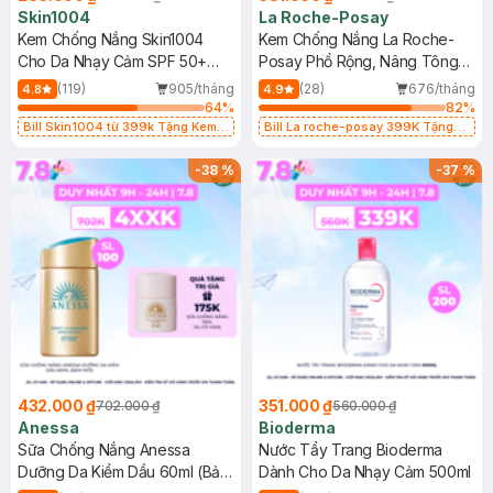
Skin1004
La Roche-Posay
Kem Chống Nắng Skin1004
Kem Chống Nắng La Roche-
Cho Da Nhạy Cảm SPF 50+
Posay Phổ Rộng, Nâng Tông
50ml
Kiềm Dầu 50ml
(119)
905/tháng
(28)
676/tháng
4.8
4.9
64
%
82
%
Bill Skin1004 từ 399k Tặng Kem
Bill La roche-posay 399K Tặng
Chống Nắng Cho Da Nhạy Cảm
Gel rửa mặt da dầu nhạy cảm 50ml
SPF 50+ 20ml (SL Có Hạn)
(SL có hạn)
-
38
%
-
37
%
432.000 ₫
351.000 ₫
702.000 ₫
560.000 ₫
Anessa
Bioderma
Sữa Chống Nắng Anessa
Nước Tẩy Trang Bioderma
Dưỡng Da Kiềm Dầu 60ml (Bản
Dành Cho Da Nhạy Cảm 500ml