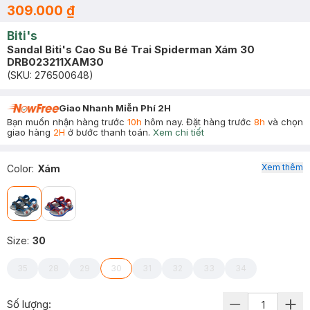
309.000 ₫
Biti's
Sandal Biti's Cao Su Bé Trai Spiderman Xám 30
DRB023211XAM30
(SKU:
276500648
)
Giao Nhanh Miễn Phí 2H
Bạn muốn nhận hàng trước
10h
hôm nay. Đặt hàng trước
8h
và chọn
giao hàng
2H
ở bước thanh toán.
Xem chi tiết
Xem thêm
Color
:
Xám
Size
:
30
35
28
29
30
31
32
33
34
Số lượng: