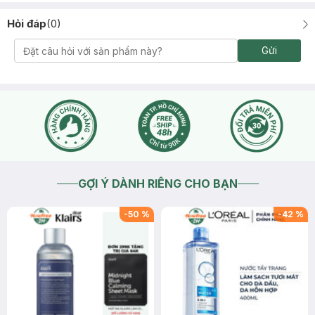
Hỏi đáp
(
0
)
Gửi
GỢI Ý DÀNH RIÊNG CHO BẠN
-
50
%
-
42
%