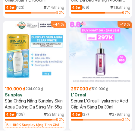
(Mới)
(123)
714/tháng
(69)
1.1k/tháng
4.9
4.9
52
%
67
%
-
44
%
-
43
%
130.000 ₫
297.000 ₫
234.000 ₫
519.000 ₫
Sunplay
L'Oreal
Sữa Chống Nắng Sunplay Skin
Serum L'Oreal Hyaluronic Acid
Aqua Dưỡng Da Sáng Mịn 55g
Cấp Ẩm Sáng Da 30ml
(108)
531/tháng
(27)
279/tháng
4.9
4.9
92
%
24
%
Bill 199K Sunplay tặng Tinh Chất
Chống Nắng 7g trị giá 30K (SL có
hạn)