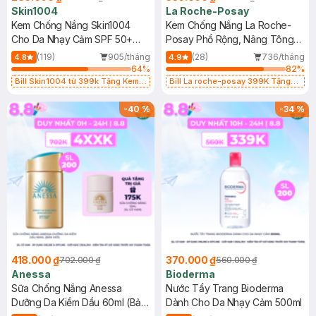
Skin1004
La Roche-Posay
Kem Chống Nắng Skin1004
Kem Chống Nắng La Roche-
Cho Da Nhạy Cảm SPF 50+
Posay Phổ Rộng, Nâng Tông
50ml
Kiềm Dầu 50ml
(119)
905/tháng
(28)
736/tháng
4.8
4.9
64
%
82
%
Bill Skin1004 từ 399k Tặng Kem
Bill La roche-posay 399K Tặng
Chống Nắng Cho Da Nhạy Cảm
Gel rửa mặt da dầu nhạy cảm 50ml
SPF 50+ 20ml (SL Có Hạn)
(SL có hạn)
-
40
%
-
34
%
418.000 ₫
370.000 ₫
702.000 ₫
560.000 ₫
Anessa
Bioderma
Sữa Chống Nắng Anessa
Nước Tẩy Trang Bioderma
Dưỡng Da Kiềm Dầu 60ml (Bản
Dành Cho Da Nhạy Cảm 500ml