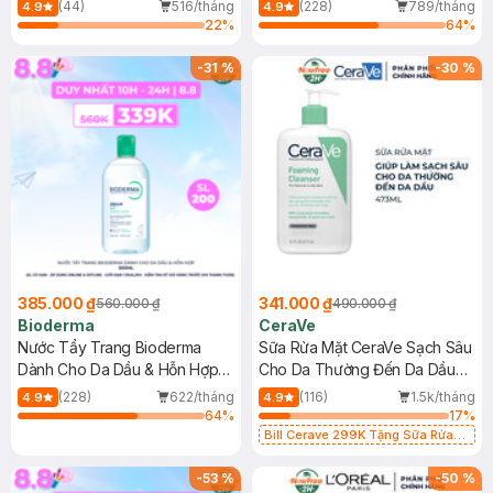
Mới)
(44)
516/tháng
(228)
789/tháng
4.9
4.9
22
%
64
%
-
31
%
-
30
%
385.000 ₫
341.000 ₫
560.000 ₫
490.000 ₫
Bioderma
CeraVe
Nước Tẩy Trang Bioderma
Sữa Rửa Mặt CeraVe Sạch Sâu
Dành Cho Da Dầu & Hỗn Hợp
Cho Da Thường Đến Da Dầu
500ml
473ml
(228)
622/tháng
(116)
1.5k/tháng
4.9
4.9
64
%
17
%
Bill Cerave 299K Tặng Sữa Rửa
Mặt Cerave 30ml (SL có hạn)
-
53
%
-
50
%