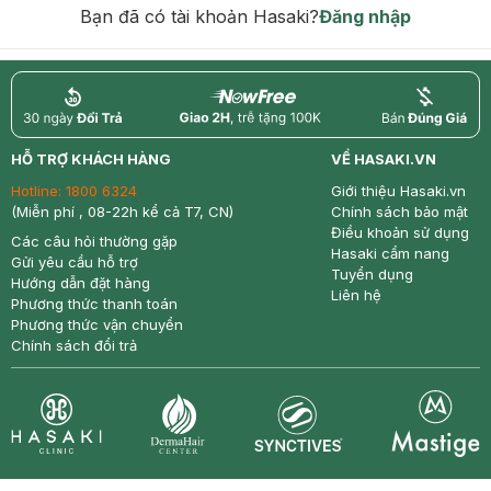
Bạn đã có tài khoản Hasaki?
Đăng nhập
return
nowfree
price
HỖ TRỢ KHÁCH HÀNG
VỀ HASAKI.VN
Hotline:
1800 6324
Giới thiệu Hasaki.vn
(Miễn phí , 08-22h kể cả T7, CN)
Chính sách bảo mật
Điều khoản sử dụng
Các câu hỏi thường gặp
Hasaki cẩm nang
Gửi yêu cầu hỗ trợ
Tuyển dụng
Hướng dẫn đặt hàng
Liên hệ
Phương thức thanh toán
Phương thức vận chuyển
Chính sách đổi trả
Synctives
Clinic
Dermahair
Mastige