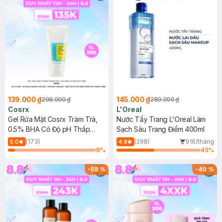
139.000 ₫
145.000 ₫
298.000 ₫
289.000 ₫
Cosrx
L'Oreal
Gel Rửa Mặt Cosrx Tràm Trà,
Nước Tẩy Trang L'Oreal Làm
0.5% BHA Có Độ pH Thấp
Sạch Sâu Trang Điểm 400ml
150ml
(173)
(298)
916/tháng
5.0
4.8
8
%
45
%
-
59
%
-
40
%