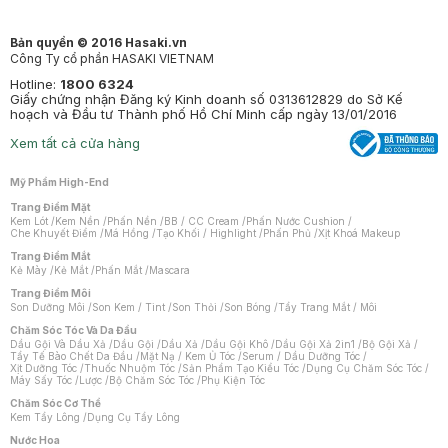
Bản quyền © 2016 Hasaki.vn
Công Ty cổ phần HASAKI VIETNAM
Hotline:
1800 6324
Giấy chứng nhận Đăng ký Kinh doanh số 0313612829 do Sở Kế
hoạch và Đầu tư Thành phố Hồ Chí Minh cấp ngày 13/01/2016
Xem tất cả cửa hàng
Mỹ Phẩm High-End
Trang Điểm Mặt
Kem Lót
/
Kem Nền
/
Phấn Nền
/
BB / CC Cream
/
Phấn Nước Cushion
/
Che Khuyết Điểm
/
Má Hồng
/
Tạo Khối / Highlight
/
Phấn Phủ
/
Xịt Khoá Makeup
Trang Điểm Mắt
Kẻ Mày
/
Kẻ Mắt
/
Phấn Mắt
/
Mascara
Trang Điểm Môi
Son Dưỡng Môi
/
Son Kem / Tint
/
Son Thỏi
/
Son Bóng
/
Tẩy Trang Mắt / Môi
Chăm Sóc Tóc Và Da Đầu
Dầu Gội Và Dầu Xả
/
Dầu Gội
/
Dầu Xả
/
Dầu Gội Khô
/
Dầu Gội Xả 2in1
/
Bộ Gội Xả
/
Tẩy Tế Bào Chết Da Đầu
/
Mặt Nạ / Kem Ủ Tóc
/
Serum / Dầu Dưỡng Tóc
/
Xịt Dưỡng Tóc
/
Thuốc Nhuộm Tóc
/
Sản Phẩm Tạo Kiểu Tóc
/
Dụng Cụ Chăm Sóc Tóc
/
Máy Sấy Tóc
/
Lược
/
Bộ Chăm Sóc Tóc
/
Phụ Kiện Tóc
Chăm Sóc Cơ Thể
Kem Tẩy Lông
/
Dụng Cụ Tẩy Lông
Nước Hoa