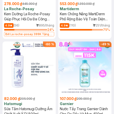
278.000 ₫
553.000 ₫
445.000 ₫
1.350.000 ₫
La Roche-Posay
Martiderm
Kem Dưỡng La Roche-Posay
Kem Chống Nắng MartiDerm
Giúp Phục Hồi Da Đa Công
Phổ Rộng Bảo Vệ Toàn Diện
Dụng 40ml
40ml
(56)
895/tháng
(110)
251/tháng
4.9
4.9
24
%
75
%
Bill La roche-posay 399K Tặng
Gel rửa mặt da dầu nhạy cảm 50ml
(SL có hạn)
-
60
%
-
49
%
82.000 ₫
107.000 ₫
205.000 ₫
209.000 ₫
Hatomugi
Garnier
Sữa Tắm Hatomugi Dưỡng Ẩm
Nước Tẩy Trang Garnier Dành
Chiết Xuất Ý Dĩ 800ml
Cho Da Dầu Và Mụn 400ml