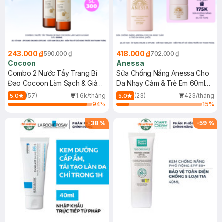
243.000 ₫
418.000 ₫
590.000 ₫
702.000 ₫
Cocoon
Anessa
Combo 2 Nước Tẩy Trang Bí
Sữa Chống Nắng Anessa Cho
Đao Cocoon Làm Sạch & Giảm
Da Nhạy Cảm & Trẻ Em 60ml
Dầu 500ml
(Mới)
(57)
1.6k/tháng
(23)
423/tháng
5.0
5.0
94
%
15
%
-
38
%
-
59
%