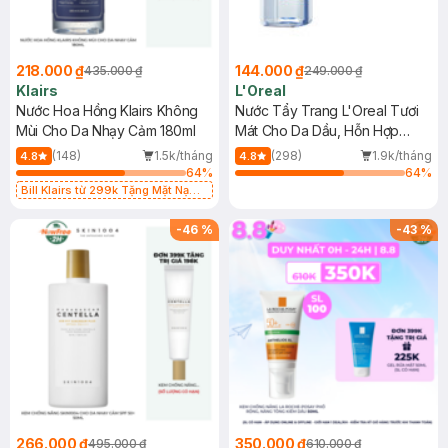
218.000 ₫
144.000 ₫
435.000 ₫
249.000 ₫
Klairs
L'Oreal
Nước Hoa Hồng Klairs Không
Nước Tẩy Trang L'Oreal Tươi
Mùi Cho Da Nhạy Cảm 180ml
Mát Cho Da Dầu, Hỗn Hợp
400ml
(148)
1.5k/tháng
(298)
1.9k/tháng
4.8
4.8
64
%
64
%
Bill Klairs từ 299k Tặng Mặt Nạ
Làm Dịu Da & Kiểm Soát Dầu Nhờn
25ml (SL Có Hạn)
-
46
%
-
43
%
266.000 ₫
350.000 ₫
495.000 ₫
610.000 ₫