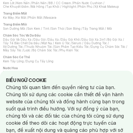
Kem Lót
/
Kem Nền
/
Phấn Nền
/
BB / CC Cream
/
Phấn Nước Cushion
/
Che Khuyết Điểm
/
Má Hồng
/
Tạo Khối / Highlight
/
Phấn Phủ
/
Xịt Khoá Makeup
Trang Điểm Mắt
Kẻ Mày
/
Kẻ Mắt
/
Phấn Mắt
/
Mascara
Trang Điểm Môi
Son Dưỡng Môi
/
Son Kem / Tint
/
Son Thỏi
/
Son Bóng
/
Tẩy Trang Mắt / Môi
Chăm Sóc Tóc Và Da Đầu
Dầu Gội Và Dầu Xả
/
Dầu Gội
/
Dầu Xả
/
Dầu Gội Khô
/
Dầu Gội Xả 2in1
/
Bộ Gội Xả
/
Tẩy Tế Bào Chết Da Đầu
/
Mặt Nạ / Kem Ủ Tóc
/
Serum / Dầu Dưỡng Tóc
/
Xịt Dưỡng Tóc
/
Thuốc Nhuộm Tóc
/
Sản Phẩm Tạo Kiểu Tóc
/
Dụng Cụ Chăm Sóc Tóc
/
Máy Sấy Tóc
/
Lược
/
Bộ Chăm Sóc Tóc
/
Phụ Kiện Tóc
Chăm Sóc Cơ Thể
Kem Tẩy Lông
/
Dụng Cụ Tẩy Lông
Nước Hoa
Nước Hoa Nữ
/
Nước Hoa Nam
/
Nước Hoa Cao Cấp
/
Xịt Thơm Toàn Thân
/
Nước Hoa Vùng Kín
Notice about cookies usage
BIỂU NGỮ COOKIE
Chăm Sóc Cá Nhân
Chúng tôi quan tâm đến quyền riêng tư của bạn.
Chống Muỗi
/
Khẩu Trang
/
Máy Massage
/
Mặt Nạ Xông Hơi
/
Nước Rửa Tay
/
Sản Phẩm Chăm Sóc Khác
/
Bàn Chải Đánh Răng
/
Bàn Chải Điện
/
Chúng tôi sử dụng các cookie cần thiết để vận hành
Hỗ Trợ Trắng Răng
/
Kem Đánh Răng
/
Máy Tăm Nước
/
Nước Súc Miệng
/
Tăm / Chỉ Nha Khoa
/
Xịt Thơm Miệng
/
Dung Dịch Vệ Sinh
/
Dưỡng Vùng Kín
/
website của chúng tôi và đồng hành cùng bạn trong
Khăn Ướt Vệ Sinh Vùng Kín
/
Băng Vệ Sinh
/
Tampon
/
Bọt Cạo Râu
/
Dao Cạo Râu
/
Máy Cạo Râu
suốt quá trình điều hướng. Với sự đồng ý của bạn,
Vấn Đề Về Da
chúng tôi và các đối tác của chúng tôi cũng sử dụng
Da Dầu / Lỗ Chân Lông To
/
Da Khô / Mất Nước
/
Da Lão Hóa
/
Da Mụn
/
Da Nhạy Cảm / Kích Ứng
/
Da Xỉn Màu
/
Thâm / Nám / Tàn Nhang
/
cookie để theo dõi các hoạt động trực tuyến của
Quầng Thâm & Bọng Mắt
/
Sẹo
/
Viêm Da Cơ Địa
bạn, đề xuất nội dung và quảng cáo phù hợp với sở
Dụng Cụ / Phụ Kiện Chăm Sóc Da