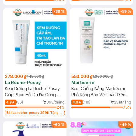
-
38
%
-
59
%
278.000 ₫
553.000 ₫
445.000 ₫
1.350.000 ₫
La Roche-Posay
Martiderm
Kem Dưỡng La Roche-Posay
Kem Chống Nắng MartiDerm
Giúp Phục Hồi Da Đa Công
Phổ Rộng Bảo Vệ Toàn Diện
Dụng 40ml
40ml
(56)
895/tháng
(110)
251/tháng
4.9
4.9
24
%
75
%
Bill La roche-posay 399K Tặng
Gel rửa mặt da dầu nhạy cảm 50ml
(SL có hạn)
-
60
%
-
49
%