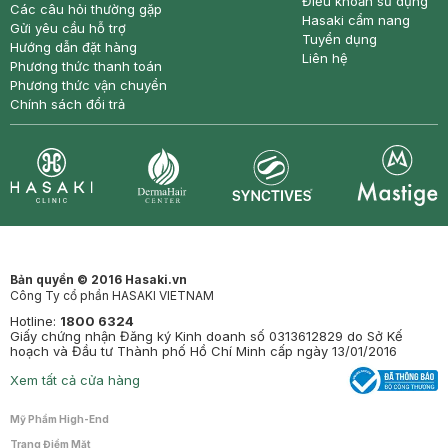
Điều khoản sử dụng
Các câu hỏi thường gặp
Hasaki cẩm nang
Gửi yêu cầu hỗ trợ
Tuyển dụng
Hướng dẫn đặt hàng
Liên hệ
Phương thức thanh toán
Phương thức vận chuyển
Chính sách đổi trả
Synctives
Clinic
Dermahair
Mastige
Bản quyền © 2016 Hasaki.vn
Công Ty cổ phần HASAKI VIETNAM
Hotline:
1800 6324
Giấy chứng nhận Đăng ký Kinh doanh số 0313612829 do Sở Kế
hoạch và Đầu tư Thành phố Hồ Chí Minh cấp ngày 13/01/2016
Xem tất cả cửa hàng
Mỹ Phẩm High-End
Trang Điểm Mặt