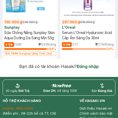
130.000 ₫
297.000 ₫
234.000 ₫
519.000 ₫
Sunplay
L'Oreal
Sữa Chống Nắng Sunplay Skin
Serum L'Oreal Hyaluronic Acid
Aqua Dưỡng Da Sáng Mịn 55g
Cấp Ẩm Sáng Da 30ml
(108)
531/tháng
(27)
279/tháng
4.9
4.9
94
%
24
%
Bill 199K Sunplay tặng Tinh Chất
Chống Nắng 7g trị giá 30K (SL có
hạn)
Bạn đã có tài khoản Hasaki?
Đăng nhập
return
nowfree
price
HỖ TRỢ KHÁCH HÀNG
VỀ HASAKI.VN
Hotline:
1800 6324
Giới thiệu Hasaki.vn
(Miễn phí , 08-22h kể cả T7, CN)
Chính sách bảo mật