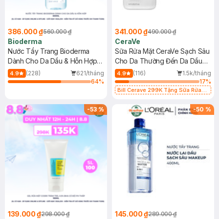
386.000 ₫
341.000 ₫
560.000 ₫
490.000 ₫
Bioderma
CeraVe
Nước Tẩy Trang Bioderma
Sữa Rửa Mặt CeraVe Sạch Sâu
Dành Cho Da Dầu & Hỗn Hợp
Cho Da Thường Đến Da Dầu
500ml
473ml
(228)
621/tháng
(116)
1.5k/tháng
4.9
4.9
64
%
17
%
Bill Cerave 299K Tặng Sữa Rửa
Mặt Cerave 30ml (SL có hạn)
-
53
%
-
50
%
139.000 ₫
145.000 ₫
298.000 ₫
289.000 ₫