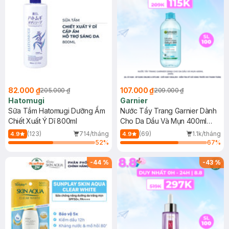
82.000 ₫
107.000 ₫
205.000 ₫
209.000 ₫
Hatomugi
Garnier
Sữa Tắm Hatomugi Dưỡng Ẩm
Nước Tẩy Trang Garnier Dành
Chiết Xuất Ý Dĩ 800ml
Cho Da Dầu Và Mụn 400ml
(Mới)
(123)
714/tháng
(69)
1.1k/tháng
4.9
4.9
52
%
67
%
-
44
%
-
43
%