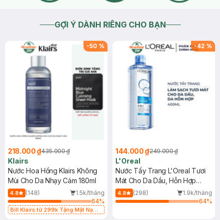
GỢI Ý DÀNH RIÊNG CHO BẠN
-
50
%
-
42
%
218.000 ₫
144.000 ₫
435.000 ₫
249.000 ₫
Klairs
L'Oreal
Nước Hoa Hồng Klairs Không
Nước Tẩy Trang L'Oreal Tươi
Mùi Cho Da Nhạy Cảm 180ml
Mát Cho Da Dầu, Hỗn Hợp
400ml
(148)
1.5k/tháng
(298)
1.9k/tháng
4.8
4.8
64
%
64
%
Bill Klairs từ 299k Tặng Mặt Nạ
Làm Dịu Da & Kiểm Soát Dầu Nhờn