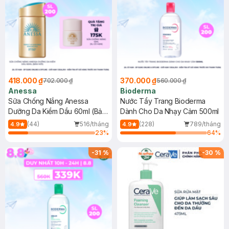
418.000 ₫
370.000 ₫
702.000 ₫
560.000 ₫
Anessa
Bioderma
Sữa Chống Nắng Anessa
Nước Tẩy Trang Bioderma
Dưỡng Da Kiềm Dầu 60ml (Bản
Dành Cho Da Nhạy Cảm 500ml
Mới)
(44)
516/tháng
(228)
789/tháng
4.9
4.9
23
%
64
%
-
31
%
-
30
%