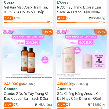
Cosrx
L'Oreal
Gel Rửa Mặt Cosrx Tràm Trà,
Nước Tẩy Trang L'Oreal Làm
0.5% BHA Có Độ pH Thấp
Sạch Sâu Trang Điểm 400ml
150ml
(173)
(298)
916/tháng
5.0
4.8
8
%
45
%
-
59
%
-
40
%
243.000 ₫
418.000 ₫
590.000 ₫
702.000 ₫
Cocoon
Anessa
Combo 2 Nước Tẩy Trang Bí
Sữa Chống Nắng Anessa Cho
Đao Cocoon Làm Sạch & Giảm
Da Nhạy Cảm & Trẻ Em 60ml
Dầu 500ml
(Mới)
(57)
1.6k/tháng
(23)
423/tháng
5.0
5.0
96
%
16
%