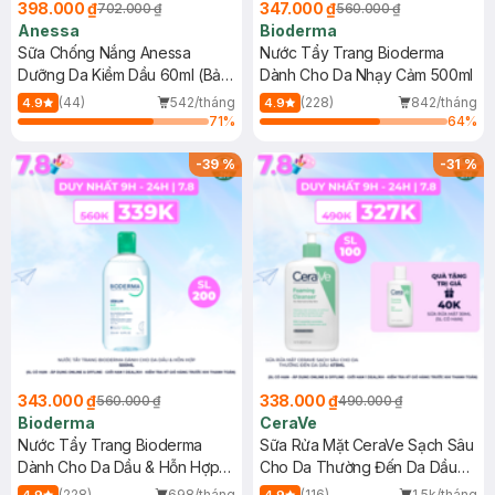
398.000 ₫
347.000 ₫
702.000 ₫
560.000 ₫
Anessa
Bioderma
Sữa Chống Nắng Anessa
Nước Tẩy Trang Bioderma
Dưỡng Da Kiềm Dầu 60ml (Bản
Dành Cho Da Nhạy Cảm 500ml
Mới)
(44)
542/tháng
(228)
842/tháng
4.9
4.9
71
%
64
%
-
39
%
-
31
%
343.000 ₫
338.000 ₫
560.000 ₫
490.000 ₫
Bioderma
CeraVe
Nước Tẩy Trang Bioderma
Sữa Rửa Mặt CeraVe Sạch Sâu
Dành Cho Da Dầu & Hỗn Hợp
Cho Da Thường Đến Da Dầu
500ml
473ml
(228)
698/tháng
(116)
1.5k/tháng