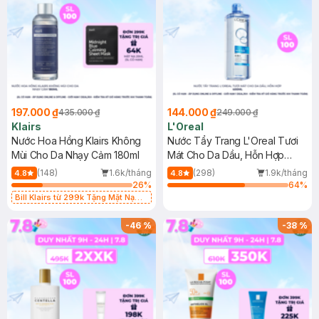
197.000 ₫
144.000 ₫
435.000 ₫
249.000 ₫
Klairs
L'Oreal
Nước Hoa Hồng Klairs Không
Nước Tẩy Trang L'Oreal Tươi
Mùi Cho Da Nhạy Cảm 180ml
Mát Cho Da Dầu, Hỗn Hợp
400ml
(148)
1.6k/tháng
(298)
1.9k/tháng
4.8
4.8
26
%
64
%
Bill Klairs từ 299k Tặng Mặt Nạ
Làm Dịu Da & Kiểm Soát Dầu Nhờn
25ml (SL Có Hạn)
-
46
%
-
38
%