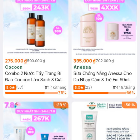
275.000 ₫
395.000 ₫
590.000 ₫
702.000 ₫
Cocoon
Anessa
Combo 2 Nước Tẩy Trang Bí
Sữa Chống Nắng Anessa Cho
Đao Cocoon Làm Sạch & Giảm
Da Nhạy Cảm & Trẻ Em 60ml
Dầu 500ml
(Mới)
(57)
1.4k/tháng
(23)
448/tháng
5.0
5.0
75
%
66
%
-
38
%
-
59
%