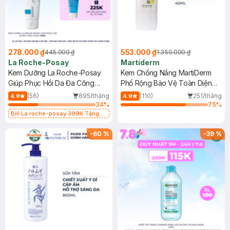
278.000 ₫
553.000 ₫
445.000 ₫
1.350.000 ₫
La Roche-Posay
Martiderm
Kem Dưỡng La Roche-Posay
Kem Chống Nắng MartiDerm
Giúp Phục Hồi Da Đa Công
Phổ Rộng Bảo Vệ Toàn Diện
Dụng 40ml
40ml
(56)
895/tháng
(110)
251/tháng
4.9
4.9
34
%
75
%
Bill La roche-posay 399K Tặng
Gel rửa mặt da dầu nhạy cảm 50ml
(SL có hạn)
-
60
%
-
39
%