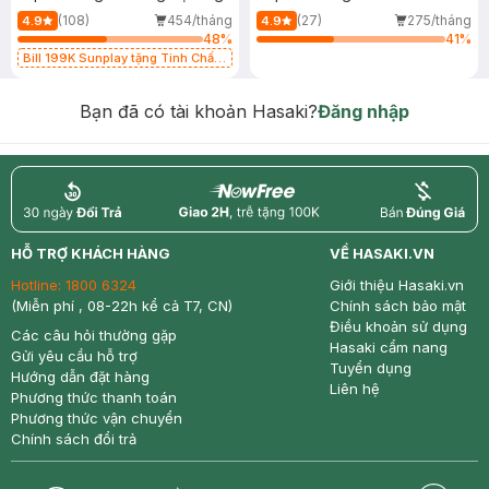
(108)
454/tháng
(27)
275/tháng
4.9
4.9
48
%
41
%
Bill 199K Sunplay tặng Tinh Chất
Chống Nắng 7g trị giá 30K (SL có
hạn)
Bạn đã có tài khoản Hasaki?
Đăng nhập
return
nowfree
price
HỖ TRỢ KHÁCH HÀNG
VỀ HASAKI.VN
Hotline:
1800 6324
Giới thiệu Hasaki.vn
(Miễn phí , 08-22h kể cả T7, CN)
Chính sách bảo mật
Điều khoản sử dụng
Các câu hỏi thường gặp
Hasaki cẩm nang
Gửi yêu cầu hỗ trợ
Tuyển dụng
Hướng dẫn đặt hàng
Liên hệ
Phương thức thanh toán
Phương thức vận chuyển
Chính sách đổi trả