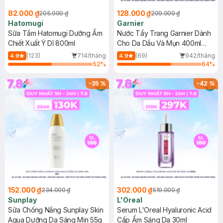
82.000 ₫
128.000 ₫
205.000 ₫
209.000 ₫
Hatomugi
Garnier
Sữa Tắm Hatomugi Dưỡng Ẩm
Nước Tẩy Trang Garnier Dành
Chiết Xuất Ý Dĩ 800ml
Cho Da Dầu Và Mụn 400ml
(Mới)
(123)
714/tháng
(69)
942/tháng
4.9
4.9
52
%
64
%
-
35
%
-
42
%
152.000 ₫
302.000 ₫
234.000 ₫
519.000 ₫
Sunplay
L'Oreal
Sữa Chống Nắng Sunplay Skin
Serum L'Oreal Hyaluronic Acid
Aqua Dưỡng Da Sáng Mịn 55g
Cấp Ẩm Sáng Da 30ml