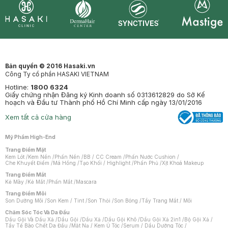
Synctives
Clinic
Dermahair
Mastige
Bản quyền © 2016 Hasaki.vn
Công Ty cổ phần HASAKI VIETNAM
Hotline:
1800 6324
Giấy chứng nhận Đăng ký Kinh doanh số 0313612829 do Sở Kế
hoạch và Đầu tư Thành phố Hồ Chí Minh cấp ngày 13/01/2016
Xem tất cả cửa hàng
Mỹ Phẩm High-End
Trang Điểm Mặt
Kem Lót
/
Kem Nền
/
Phấn Nền
/
BB / CC Cream
/
Phấn Nước Cushion
/
Che Khuyết Điểm
/
Má Hồng
/
Tạo Khối / Highlight
/
Phấn Phủ
/
Xịt Khoá Makeup
Trang Điểm Mắt
Kẻ Mày
/
Kẻ Mắt
/
Phấn Mắt
/
Mascara
Trang Điểm Môi
Son Dưỡng Môi
/
Son Kem / Tint
/
Son Thỏi
/
Son Bóng
/
Tẩy Trang Mắt / Môi
Chăm Sóc Tóc Và Da Đầu
Dầu Gội Và Dầu Xả
/
Dầu Gội
/
Dầu Xả
/
Dầu Gội Khô
/
Dầu Gội Xả 2in1
/
Bộ Gội Xả
/
Tẩy Tế Bào Chết Da Đầu
/
Mặt Nạ / Kem Ủ Tóc
/
Serum / Dầu Dưỡng Tóc
/