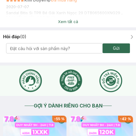
Kim Duyên
Đã mua hàng
2020-07-07
Sandal Bitis Si TPR Bé Gái Xanh Ngọc 29 DTB065600XNG29 ,
hàng rất ok tốt, giá hợp lý
Xem tất cả
Hỏi đáp
(
0
)
Gửi
GỢI Ý DÀNH RIÊNG CHO BẠN
-
55
%
-
42
%