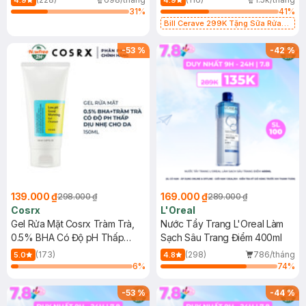
4.9
4.9
31
%
41
%
Bill Cerave 299K Tặng Sữa Rửa
Mặt Cerave 30ml (SL có hạn)
-
53
%
-
42
%
139.000 ₫
169.000 ₫
298.000 ₫
289.000 ₫
Cosrx
L'Oreal
Gel Rửa Mặt Cosrx Tràm Trà,
Nước Tẩy Trang L'Oreal Làm
0.5% BHA Có Độ pH Thấp
Sạch Sâu Trang Điểm 400ml
150ml
(173)
(298)
786/tháng
5.0
4.8
6
%
74
%
-
53
%
-
44
%