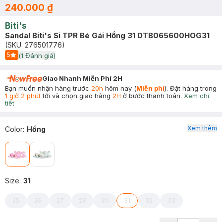
240.000 ₫
Biti's
Sandal Biti's Si TPR Bé Gái Hồng 31 DTB065600HOG31
(SKU:
276501776
)
5
(
1
Đánh giá)
Start Icon
Giao Nhanh Miễn Phí 2H
Bạn muốn nhận hàng trước
20h
hôm nay (
Miễn phí
). Đặt hàng trong
1 giờ 2 phút
tới và chọn giao hàng
2H
ở bước thanh toán.
Xem chi
tiết
Xem thêm
Color
:
Hồng
Size
:
31
25
26
27
28
30
31
32
33