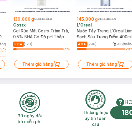
139.000 ₫
145.000 ₫
298.000 ₫
289.000 ₫
Cosrx
L'Oreal
h
Gel Rửa Mặt Cosrx Tràm Trà,
Nước Tẩy Trang L'Oreal Là
Da
0.5% BHA Có Độ pH Thấp
Sạch Sâu Trang Điểm 400ml
150ml
háng
(173)
(298)
916/thán
5.0
4.8
63
%
7
%
20
a
Thêm giỏ hàng
Thêm giỏ hàng
HO
18
n phí 2H
30 ngày đổi trả miễn phí
Thương hiệu uy 
Thương hiệu
30 ngày đổi
uy tín toàn
trả miễn phí
cầu