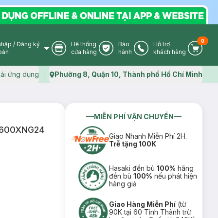
0
nhập
/
Đăng ký
Hệ thống
Bảo
Hỗ trợ
User Icon
Store Icon
Warranty Icon
Phone Icon
Cart I
oản
cửa hàng
hành
khách hàng
ải ứng dụng
Phường 8, Quận 10, Thành phố Hồ Chí Minh
Map icon
MIỄN PHÍ VẬN CHUYỂN
65600XNG24
Giao Nhanh Miễn Phí 2H.
Trễ tặng 100K
Hasaki đền bù
100%
hãng
đền bù
100%
nếu phát hiện
hàng giả
Giao Hàng Miễn Phí
(từ
90K tại 60 Tỉnh Thành trừ