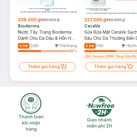
338.000 ₫
327.000 ₫
560.000 ₫
490.000 ₫
Bioderma
CeraVe
rma
Nước Tẩy Trang Bioderma
Sữa Rửa Mặt CeraVe Sạc
m
Dành Cho Da Dầu & Hỗn Hợp
Sâu Cho Da Thường Đến 
500ml
Dầu 473ml
/tháng
(228)
709/tháng
(116)
1.6k/t
4.9
4.9
77
%
46
%
Bill Cerave 299K Tặng Sữa Rử
Mặt Cerave 30ml (SL có hạn)
Thêm giỏ hàng
Thêm giỏ hàng
Thanh toán khi nhận hàng
Giao nhanh miễ
Thanh toán
Giao nhanh
khi nhận
miễn phí 2H
hàng