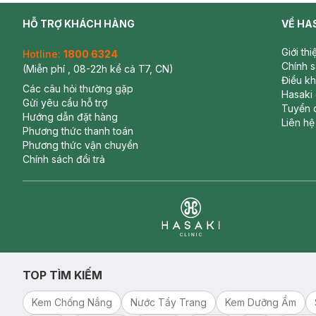
HỖ TRỢ KHÁCH HÀNG
VỀ HA
Giới th
Hotline:
1800 6324
Chính 
(Miễn phí , 08-22h kể cả T7, CN)
Điều k
Các câu hỏi thường gặp
Hasaki
Gửi yêu cầu hỗ trợ
Tuyển 
Hướng dẫn đặt hàng
Liên hệ
Phương thức thanh toán
Phương thức vận chuyển
Chính sách đổi trả
Clinic
TOP TÌM KIẾM
Kem Chống Nắng
Nước Tẩy Trang
Kem Dưỡng Ẩm