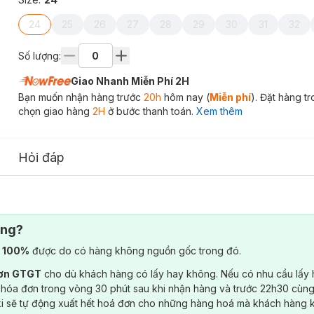
24
25
26
27
28
29
30
31
32
Số lượng:
Giao Nhanh Miễn Phí 2H
Bạn muốn nhận hàng trước
20h
hôm nay (
Miễn phí
). Đặt hàng t
chọn giao hàng
2H
ở bước thanh toán.
Xem thêm
Hỏi đáp
ông?
) 100%
được do có hàng không nguồn gốc trong đó.
đơn GTGT
cho dù khách hàng có lấy hay không. Nếu có nhu cầu lấy
 hóa đơn trong vòng 30 phút sau khi nhận hàng và trước 22h30 cùng
ki sẽ tự động xuất hết hoá đơn cho những hàng hoá mà khách hàng 