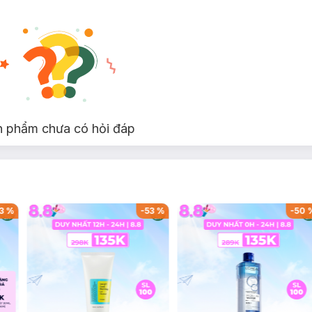
n phẩm chưa có hỏi đáp
3
%
-
53
%
-
50