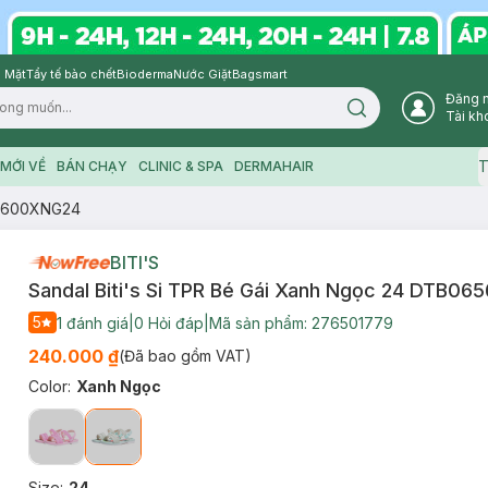
 Mặt
Tẩy tế bào chết
Bioderma
Nước Giặt
Bagsmart
Đăng 
Search icon
Tài kh
T
MỚI VỀ
BÁN CHẠY
CLINIC & SPA
DERMAHAIR
065600XNG24
BITI'S
Sandal Biti's Si TPR Bé Gái Xanh Ngọc 24 DTB0
5
1
đánh giá
|
0
Hỏi đáp
|
Mã sản phẩm:
276501779
240.000 ₫
(Đã bao gồm VAT)
Color
:
Xanh Ngọc
Size
:
24