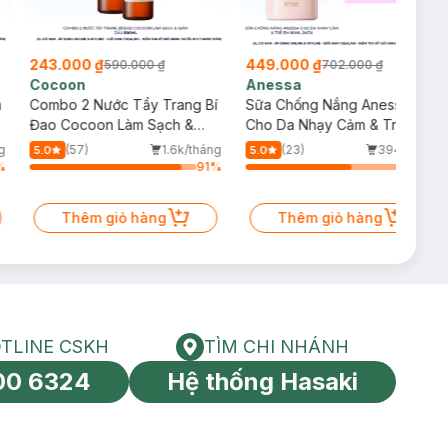
243.000 ₫
449.000 ₫
590.000 ₫
702.000 ₫
Cocoon
Anessa
m
Combo 2 Nước Tẩy Trang Bí
Sữa Chống Nắng Anessa
Đao Cocoon Làm Sạch &
Cho Da Nhạy Cảm & Trẻ Em
Giảm Dầu 500ml
60ml (Mới)
g
(57)
1.6k/tháng
(23)
394/tháng
5.0
5.0
%
91
%
64
%
Thêm giỏ hàng
Thêm giỏ hàng
TLINE CSKH
TÌM CHI NHÁNH
HOTLINE CSKH
Tìm chi nhánh
00 6324
Hệ thống Hasaki
tín toàn cầu