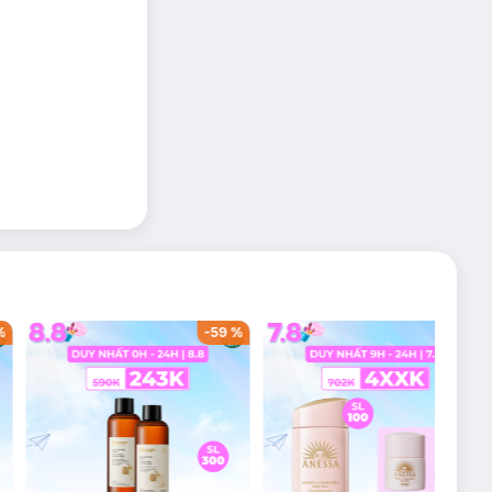
%
-
59
%
-
36
%