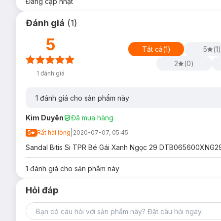
Đang cập nhật
Đánh giá
(
1
)
5
Tất cả
(
1
)
5
(
1
)
2
(
0
)
1
đánh giá
1
đánh giá cho sản phẩm này
Kim Duyên
Đã mua hàng
|
5
Rất hài lòng
2020-07-07, 05:45
Sandal Bitis Si TPR Bé Gái Xanh Ngọc 29 DTB065600XNG29 , 
1
đánh giá cho sản phẩm này
Hỏi đáp