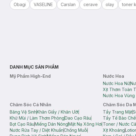
Obagi
VASELINE
Carslan
cerave
olay
toner k
DANH MỤC SẢN PHẨM
Mỹ Phẩm High-End
Nước Hoa
Nước Hoa Nữ
Nư
Xịt Thơm Toàn 
Nước Hoa Vùng 
Chăm Sóc Cá Nhân
Chăm Sóc Da 
Băng Vệ Sinh
Khăn Giấy / Khăn Ướt
Tẩy Trang Mặt
S
Khử Mùi / Làm Thơm Phòng
Dao Cạo Râu
Tẩy Tế Bào Chế
Bọt Cạo Râu
Miếng Dán Nóng
Mặt Nạ Xông Hơi
Toner / Nước C
Nước Rửa Tay / Diệt Khuẩn
Chống Muỗi
Xịt Khoáng
Lotio