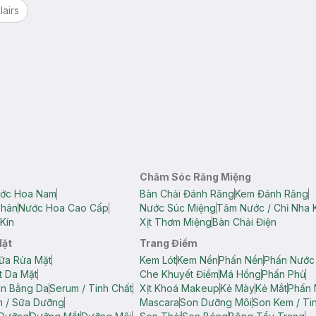
lairs
Chăm Sóc Răng Miệng
ớc Hoa Nam
Bàn Chải Đánh Răng
Kem Đánh Răng
Thân
Nước Hoa Cao Cấp
Nước Súc Miệng
Tăm Nước / Chỉ Nha 
Kín
Xịt Thơm Miệng
Bàn Chải Điện
Mặt
Trang Điểm
ữa Rửa Mặt
Kem Lót
Kem Nền
Phấn Nền
Phấn Nước
t Da Mặt
Che Khuyết Điểm
Má Hồng
Phấn Phủ
ân Bằng Da
Serum / Tinh Chất
Xịt Khoá Makeup
Kẻ Mày
Kẻ Mắt
Phấn 
n / Sữa Dưỡng
Mascara
Son Dưỡng Môi
Son Kem / Tin