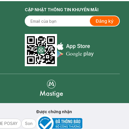
CẬP NHẬT THÔNG TIN KHUYẾN MÃI
Đăng ký
Appstore icon
Goolge Play icon
Mastige
Được chứng nhận
HE POSAY
Son