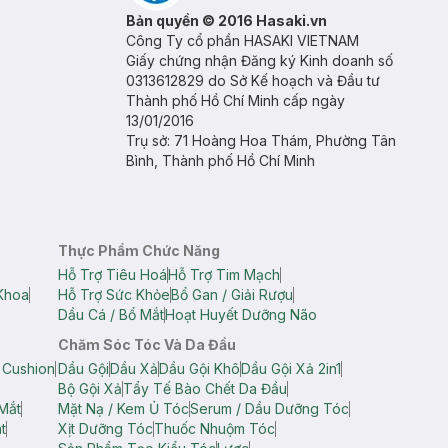
Bản quyền © 2016 Hasaki.vn
Công Ty cổ phần HASAKI VIETNAM
Giấy chứng nhận Đăng ký Kinh doanh số
0313612829 do Sở Kế hoạch và Đầu tư
Thành phố Hồ Chí Minh cấp ngày
13/01/2016
Trụ sở: 71 Hoàng Hoa Thám, Phường Tân
Bình, Thành phố Hồ Chí Minh
Thực Phẩm Chức Năng
Hỗ Trợ Tiêu Hoá
Hỗ Trợ Tim Mạch
Khoa
Hỗ Trợ Sức Khỏe
Bổ Gan / Giải Rượu
Dầu Cá / Bổ Mắt
Hoạt Huyết Dưỡng Não
Chăm Sóc Tóc Và Da Đầu
 Cushion
Dầu Gội
Dầu Xả
Dầu Gội Khô
Dầu Gội Xả 2in1
Bộ Gội Xả
Tẩy Tế Bào Chết Da Đầu
Mắt
Mặt Nạ / Kem Ủ Tóc
Serum / Dầu Dưỡng Tóc
t
Xịt Dưỡng Tóc
Thuốc Nhuộm Tóc