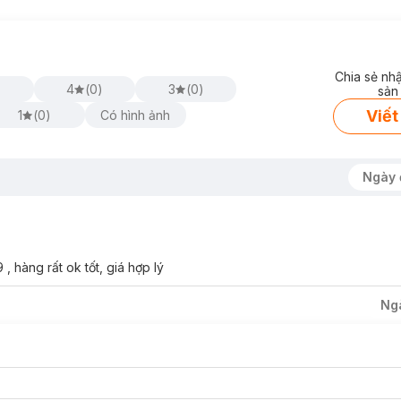
Chia sẻ nh
4
(
0
)
3
(
0
)
sản
Viết
1
(
0
)
Có hình ảnh
Ngày 
hàng rất ok tốt, giá hợp lý
Ng