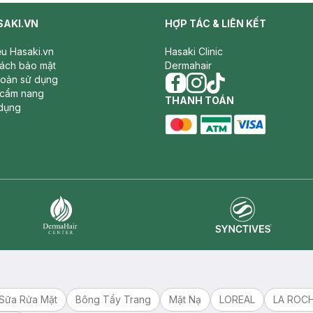
SAKI.VN
HỢP TÁC & LIÊN KẾT
iệu Hasaki.vn
Hasaki Clinic
sách bảo mật
Dermahair
hoản sử dụng
 cẩm nang
facebook
THANH TOÁN
instagram
tiktok
dụng
master card
ATM card
visa card
Synctives
Dermahair
Sữa Rửa Mặt
Bông Tẩy Trang
Mặt Nạ
LOREAL
LA ROC