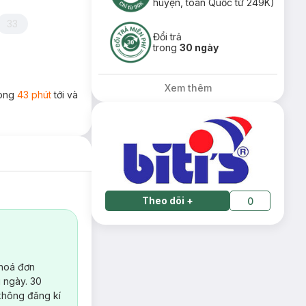
huyện, toàn Quốc từ 249K)
33
Đổi trả
trong
30 ngày
Xem thêm
rong
43 phút
tới và
Theo dõi
+
0
 hoá đơn
 ngày. 30
không đăng kí