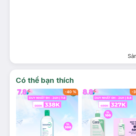
Sả
Có thể bạn thích
-
40
%
-
40
%
-
3