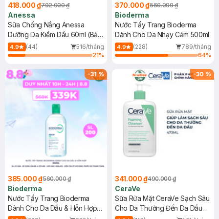
418.000 ₫
370.000 ₫
702.000 ₫
560.000 ₫
Anessa
Bioderma
Sữa Chống Nắng Anessa
Nước Tẩy Trang Bioderma
Dưỡng Da Kiềm Dầu 60ml (Bản
Dành Cho Da Nhạy Cảm 500ml
Mới)
(44)
516/tháng
(228)
789/tháng
4.9
4.9
21
%
64
%
-
31
%
-
30
%
385.000 ₫
341.000 ₫
560.000 ₫
490.000 ₫
Bioderma
CeraVe
Nước Tẩy Trang Bioderma
Sữa Rửa Mặt CeraVe Sạch Sâu
Dành Cho Da Dầu & Hỗn Hợp
Cho Da Thường Đến Da Dầu
500ml
473ml