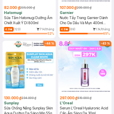
82.000 ₫
107.000 ₫
205.000 ₫
209.000 ₫
Hatomugi
Garnier
Sữa Tắm Hatomugi Dưỡng Ẩm
Nước Tẩy Trang Garnier Dành
Chiết Xuất Ý Dĩ 800ml
Cho Da Dầu Và Mụn 400ml
(Mới)
(123)
714/tháng
(69)
1.1k/tháng
4.9
4.9
52
%
65
%
-
44
%
-
43
%
130.000 ₫
297.000 ₫
234.000 ₫
519.000 ₫
Sunplay
L'Oreal
Sữa Chống Nắng Sunplay Skin
Serum L'Oreal Hyaluronic Acid
Aqua Dưỡng Da Sáng Mịn 55g
Cấp Ẩm Sáng Da 30ml