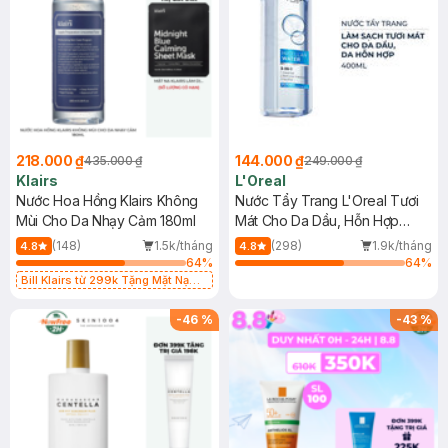
218.000 ₫
144.000 ₫
435.000 ₫
249.000 ₫
Klairs
L'Oreal
Nước Hoa Hồng Klairs Không
Nước Tẩy Trang L'Oreal Tươi
Mùi Cho Da Nhạy Cảm 180ml
Mát Cho Da Dầu, Hỗn Hợp
400ml
(148)
1.5k/tháng
(298)
1.9k/tháng
4.8
4.8
64
%
64
%
Bill Klairs từ 299k Tặng Mặt Nạ
Làm Dịu Da & Kiểm Soát Dầu Nhờn
25ml (SL Có Hạn)
-
46
%
-
43
%