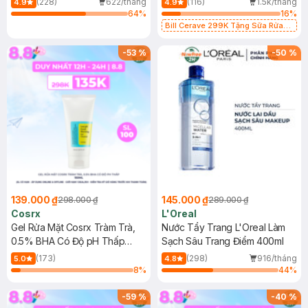
(228)
622/tháng
(116)
1.5k/tháng
4.9
4.9
64
%
16
%
Bill Cerave 299K Tặng Sữa Rửa
Mặt Cerave 30ml (SL có hạn)
-
53
%
-
50
%
139.000 ₫
145.000 ₫
298.000 ₫
289.000 ₫
Cosrx
L'Oreal
Gel Rửa Mặt Cosrx Tràm Trà,
Nước Tẩy Trang L'Oreal Làm
0.5% BHA Có Độ pH Thấp
Sạch Sâu Trang Điểm 400ml
150ml
(173)
(298)
916/tháng
5.0
4.8
8
%
44
%
-
59
%
-
40
%