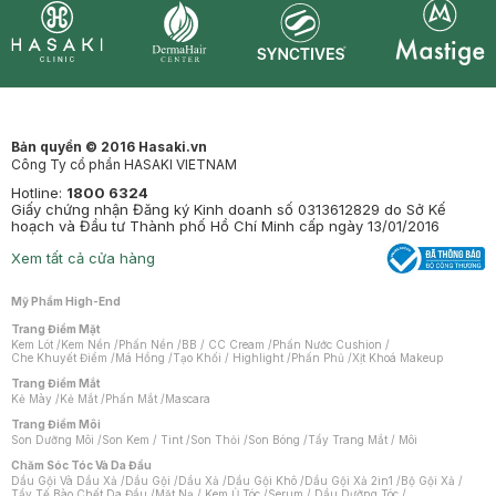
Synctives
Clinic
Dermahair
Mastige
Bản quyền © 2016 Hasaki.vn
Công Ty cổ phần HASAKI VIETNAM
Hotline:
1800 6324
Giấy chứng nhận Đăng ký Kinh doanh số 0313612829 do Sở Kế
hoạch và Đầu tư Thành phố Hồ Chí Minh cấp ngày 13/01/2016
Xem tất cả cửa hàng
Mỹ Phẩm High-End
Trang Điểm Mặt
Kem Lót
/
Kem Nền
/
Phấn Nền
/
BB / CC Cream
/
Phấn Nước Cushion
/
Che Khuyết Điểm
/
Má Hồng
/
Tạo Khối / Highlight
/
Phấn Phủ
/
Xịt Khoá Makeup
Trang Điểm Mắt
Kẻ Mày
/
Kẻ Mắt
/
Phấn Mắt
/
Mascara
Trang Điểm Môi
Son Dưỡng Môi
/
Son Kem / Tint
/
Son Thỏi
/
Son Bóng
/
Tẩy Trang Mắt / Môi
Chăm Sóc Tóc Và Da Đầu
Dầu Gội Và Dầu Xả
/
Dầu Gội
/
Dầu Xả
/
Dầu Gội Khô
/
Dầu Gội Xả 2in1
/
Bộ Gội Xả
/
Tẩy Tế Bào Chết Da Đầu
/
Mặt Nạ / Kem Ủ Tóc
/
Serum / Dầu Dưỡng Tóc
/