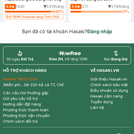
(108)
531/tháng
(27)
279/tháng
4.9
4.9
90
%
21
%
Bill 199K Sunplay tặng Tinh Chất
Chống Nắng 7g trị giá 30K (SL có
hạn)
Bạn đã có tài khoản Hasaki?
Đăng nhập
return
nowfree
price
HỖ TRỢ KHÁCH HÀNG
VỀ HASAKI.VN
Hotline:
1800 6324
Giới thiệu Hasaki.vn
(Miễn phí , 08-22h kể cả T7, CN)
Chính sách bảo mật
Điều khoản sử dụng
Các câu hỏi thường gặp
Hasaki cẩm nang
Gửi yêu cầu hỗ trợ
Tuyển dụng
Hướng dẫn đặt hàng
Liên hệ
Phương thức thanh toán
Phương thức vận chuyển
Chính sách đổi trả