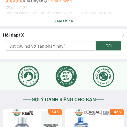
Kim Duyên
Đã mua hàng
2020-07-07
Sandal Bitis Si TPR Bé Gái Xanh Ngọc 29 DTB065600XNG29 ,
hàng rất ok tốt, giá hợp lý
Xem tất cả
Hỏi đáp
(
0
)
Gửi
GỢI Ý DÀNH RIÊNG CHO BẠN
-
50
%
-
42
%