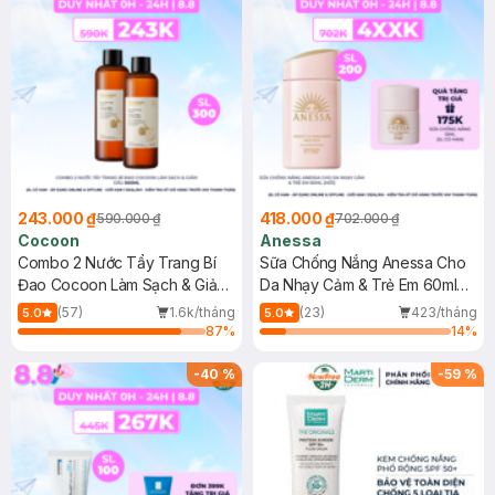
243.000 ₫
418.000 ₫
590.000 ₫
702.000 ₫
Cocoon
Anessa
Combo 2 Nước Tẩy Trang Bí
Sữa Chống Nắng Anessa Cho
Đao Cocoon Làm Sạch & Giảm
Da Nhạy Cảm & Trẻ Em 60ml
Dầu 500ml
(Mới)
(57)
1.6k/tháng
(23)
423/tháng
5.0
5.0
87
%
14
%
-
40
%
-
59
%