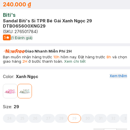
240.000 ₫
Biti's
Sandal Biti's Si TPR Bé Gái Xanh Ngọc 29
DTB065600XNG29
(SKU:
276501784
)
5
(
1
Đánh giá)
Start Icon
Giao Nhanh Miễn Phí 2H
Bạn muốn nhận hàng trước
10h
hôm nay. Đặt hàng trước
8h
và chọn
giao hàng
2H
ở bước thanh toán.
Xem chi tiết
Xem thêm
Color
:
Xanh Ngọc
Size
:
29
24
25
26
27
28
29
30
31
32
33