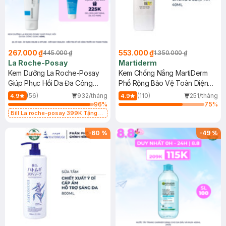
267.000 ₫
553.000 ₫
445.000 ₫
1.350.000 ₫
La Roche-Posay
Martiderm
Kem Dưỡng La Roche-Posay
Kem Chống Nắng MartiDerm
Giúp Phục Hồi Da Đa Công
Phổ Rộng Bảo Vệ Toàn Diện
Dụng 40ml
40ml
(56)
932/tháng
(110)
251/tháng
4.9
4.9
96
%
75
%
Bill La roche-posay 399K Tặng
Gel rửa mặt da dầu nhạy cảm 50ml
(SL có hạn)
-
60
%
-
49
%