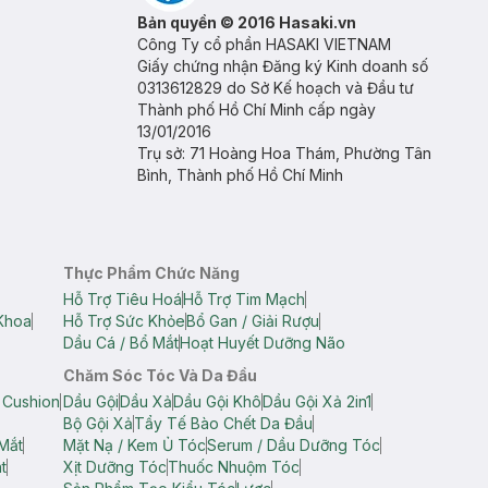
Bản quyền © 2016 Hasaki.vn
Công Ty cổ phần HASAKI VIETNAM
Giấy chứng nhận Đăng ký Kinh doanh số
0313612829 do Sở Kế hoạch và Đầu tư
Thành phố Hồ Chí Minh cấp ngày
13/01/2016
Trụ sở: 71 Hoàng Hoa Thám, Phường Tân
Bình, Thành phố Hồ Chí Minh
Thực Phẩm Chức Năng
Hỗ Trợ Tiêu Hoá
Hỗ Trợ Tim Mạch
Khoa
Hỗ Trợ Sức Khỏe
Bổ Gan / Giải Rượu
Dầu Cá / Bổ Mắt
Hoạt Huyết Dưỡng Não
Chăm Sóc Tóc Và Da Đầu
 Cushion
Dầu Gội
Dầu Xả
Dầu Gội Khô
Dầu Gội Xả 2in1
Bộ Gội Xả
Tẩy Tế Bào Chết Da Đầu
Mắt
Mặt Nạ / Kem Ủ Tóc
Serum / Dầu Dưỡng Tóc
t
Xịt Dưỡng Tóc
Thuốc Nhuộm Tóc