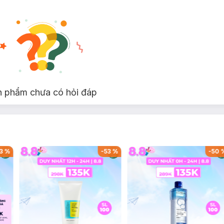
n phẩm chưa có hỏi đáp
3
%
-
53
%
-
50