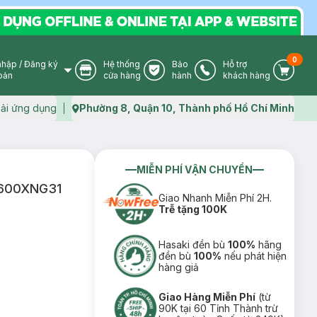
0
nhập
/
Đăng ký
Hệ thống
Bảo
Hỗ trợ
User Icon
Store Icon
Warranty Icon
Phone Icon
Cart I
oản
cửa hàng
hành
khách hàng
ải ứng dụng
Phường 8, Quận 10, Thành phố Hồ Chí Minh
Map icon
MIỄN PHÍ VẬN CHUYỂN
65600XNG31
Giao Nhanh Miễn Phí 2H.
Trễ tặng 100K
Hasaki đền bù
100%
hãng
đền bù
100%
nếu phát hiện
hàng giả
Giao Hàng Miễn Phí
(từ
90K tại 60 Tỉnh Thành trừ