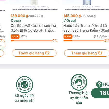
139.000 ₫
145.000 ₫
298.000 ₫
289.000 ₫
Cosrx
L'Oreal
h
Gel Rửa Mặt Cosrx Tràm Trà,
Nước Tẩy Trang L'Oreal Là
Da
0.5% BHA Có Độ pH Thấp
Sạch Sâu Trang Điểm 400ml
150ml
háng
(173)
(298)
916/thán
5.0
4.8
67
%
7
%
21
a
Thêm giỏ hàng
Thêm giỏ hàng
HO
18
n phí 2H
30 ngày đổi trả miễn phí
Thương hiệu uy 
Thương hiệu
30 ngày đổi
uy tín toàn
trả miễn phí
cầu