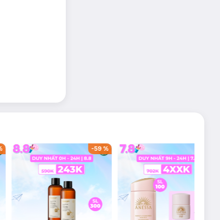
%
-
59
%
-
36
%