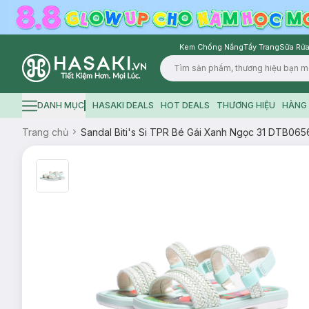
Kem Chống Nắng
Tẩy Trang
Sữa Rửa
Logo
DANH MỤC
HASAKI DEALS
HOT DEALS
THƯƠNG HIỆU
HÀNG 
Hamburger icon
Trang chủ
Sandal Biti's Si TPR Bé Gái Xanh Ngọc 31 DTB0