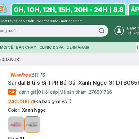
 Mặt
Tẩy tế bào chết
Bioderma
Nước Giặt
Bagsmart
Đăng 
Search icon
Tài kh
T
MỚI VỀ
BÁN CHẠY
CLINIC & SPA
DERMAHAIR
65600XNG31
BITI'S
Sandal Biti's Si TPR Bé Gái Xanh Ngọc 31 DTB0
5
1
đánh giá
|
0
Hỏi đáp
|
Mã sản phẩm:
276501786
240.000 ₫
(Đã bao gồm VAT)
Color
:
Xanh Ngọc
Size
:
31