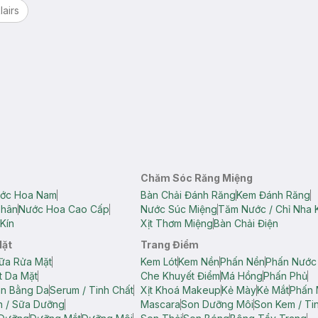
lairs
Chăm Sóc Răng Miệng
ớc Hoa Nam
Bàn Chải Đánh Răng
Kem Đánh Răng
Thân
Nước Hoa Cao Cấp
Nước Súc Miệng
Tăm Nước / Chỉ Nha 
Kín
Xịt Thơm Miệng
Bàn Chải Điện
Mặt
Trang Điểm
ữa Rửa Mặt
Kem Lót
Kem Nền
Phấn Nền
Phấn Nước
t Da Mặt
Che Khuyết Điểm
Má Hồng
Phấn Phủ
ân Bằng Da
Serum / Tinh Chất
Xịt Khoá Makeup
Kẻ Mày
Kẻ Mắt
Phấn 
n / Sữa Dưỡng
Mascara
Son Dưỡng Môi
Son Kem / Tin