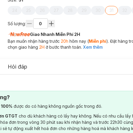
24
25
26
27
28
29
30
31
32
Số lượng:
Giao Nhanh Miễn Phí 2H
Bạn muốn nhận hàng trước
20h
hôm nay (
Miễn phí
). Đặt hàng t
chọn giao hàng
2H
ở bước thanh toán.
Xem thêm
Hỏi đáp
ông?
) 100%
được do có hàng không nguồn gốc trong đó.
đơn GTGT
cho dù khách hàng có lấy hay không. Nếu có nhu cầu lấy
 hóa đơn trong vòng 30 phút sau khi nhận hàng và trước 22h30 cùng
ki sẽ tự động xuất hết hoá đơn cho những hàng hoá mà khách hàng 