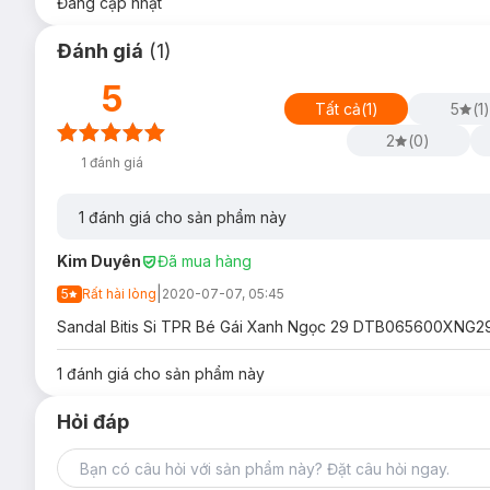
Đang cập nhật
Đánh giá
(
1
)
5
Tất cả
(
1
)
5
(
1
)
2
(
0
)
1
đánh giá
1
đánh giá cho sản phẩm này
Kim Duyên
Đã mua hàng
|
5
Rất hài lòng
2020-07-07, 05:45
Sandal Bitis Si TPR Bé Gái Xanh Ngọc 29 DTB065600XNG29 , 
1
đánh giá cho sản phẩm này
Hỏi đáp