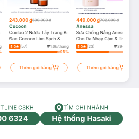
243.000 ₫
449.000 ₫
590.000 ₫
702.000 ₫
Cocoon
Anessa
m
Combo 2 Nước Tẩy Trang Bí
Sữa Chống Nắng Anessa
Đao Cocoon Làm Sạch &
Cho Da Nhạy Cảm & Trẻ Em
Giảm Dầu 500ml
60ml (Mới)
g
(57)
1.6k/tháng
(23)
394/tháng
5.0
5.0
%
95
%
64
%
Thêm giỏ hàng
Thêm giỏ hàng
TLINE CSKH
TÌM CHI NHÁNH
HOTLINE CSKH
Tìm chi nhánh
00 6324
Hệ thống Hasaki
tín toàn cầu