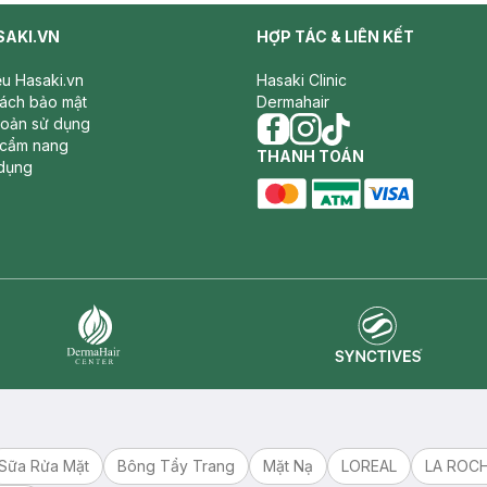
SAKI.VN
HỢP TÁC & LIÊN KẾT
iệu Hasaki.vn
Hasaki Clinic
sách bảo mật
Dermahair
hoản sử dụng
 cẩm nang
facebook
THANH TOÁN
instagram
tiktok
dụng
master card
ATM card
visa card
Synctives
Dermahair
Sữa Rửa Mặt
Bông Tẩy Trang
Mặt Nạ
LOREAL
LA ROC