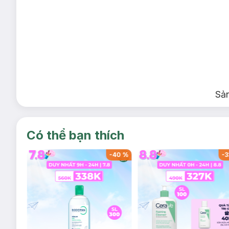
Sả
Có thể bạn thích
-
40
%
-
40
%
-
3