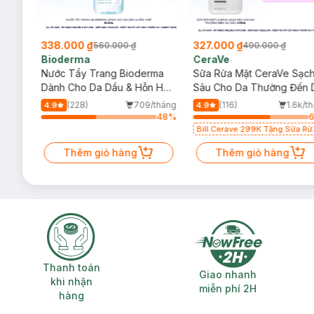
338.000 ₫
327.000 ₫
560.000 ₫
490.000 ₫
Bioderma
CeraVe
rma
Nước Tẩy Trang Bioderma
Sữa Rửa Mặt CeraVe Sạc
m
Dành Cho Da Dầu & Hỗn Hợp
Sâu Cho Da Thường Đến 
500ml
Dầu 473ml
/tháng
(228)
709/tháng
(116)
1.6k/t
4.9
4.9
79
%
48
%
Bill Cerave 299K Tặng Sữa Rử
Mặt Cerave 30ml (SL có hạn)
Thêm giỏ hàng
Thêm giỏ hàng
Thanh toán khi nhận hàng
Giao nhanh miễ
Thanh toán
Giao nhanh
khi nhận
miễn phí 2H
hàng