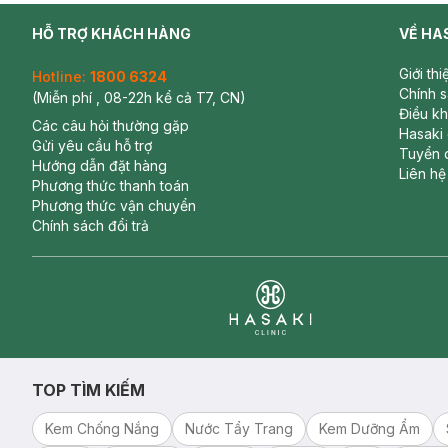
HỖ TRỢ KHÁCH HÀNG
VỀ HA
Giới th
Hotline:
1800 6324
Chính 
(Miễn phí , 08-22h kể cả T7, CN)
Điều k
Các câu hỏi thường gặp
Hasaki
Gửi yêu cầu hỗ trợ
Tuyển 
Hướng dẫn đặt hàng
Liên hệ
Phương thức thanh toán
Phương thức vận chuyển
Chính sách đổi trả
Clinic
TOP TÌM KIẾM
Kem Chống Nắng
Nước Tẩy Trang
Kem Dưỡng Ẩm