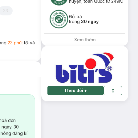
huyện, toàn Quốc từ 249K)
33
Đổi trả
trong
30 ngày
Xem thêm
rong
23 phút
tới và
Theo dõi
+
0
 hoá đơn
 ngày. 30
không đăng kí