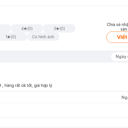
Chia sẻ nh
4
(
0
)
3
(
0
)
sản
Viết
1
(
0
)
Có hình ảnh
Ngày 
hàng rất ok tốt, giá hợp lý
Ng