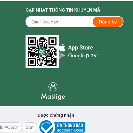
CẬP NHẬT THÔNG TIN KHUYẾN MÃI
Đăng ký
Appstore icon
Goolge Play icon
Mastige
Được chứng nhận
HE POSAY
Son