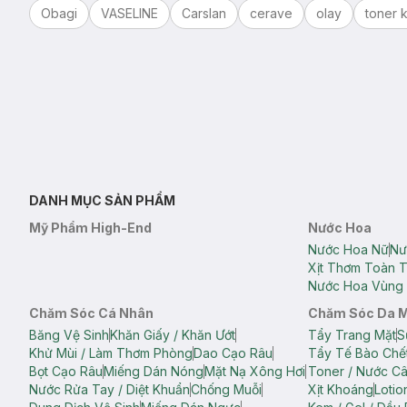
Obagi
VASELINE
Carslan
cerave
olay
toner k
DANH MỤC SẢN PHẨM
Mỹ Phẩm High-End
Nước Hoa
Nước Hoa Nữ
Nư
Xịt Thơm Toàn 
Nước Hoa Vùng 
Chăm Sóc Cá Nhân
Chăm Sóc Da 
Băng Vệ Sinh
Khăn Giấy / Khăn Ướt
Tẩy Trang Mặt
S
Khử Mùi / Làm Thơm Phòng
Dao Cạo Râu
Tẩy Tế Bào Chế
Bọt Cạo Râu
Miếng Dán Nóng
Mặt Nạ Xông Hơi
Toner / Nước C
Nước Rửa Tay / Diệt Khuẩn
Chống Muỗi
Xịt Khoáng
Lotio