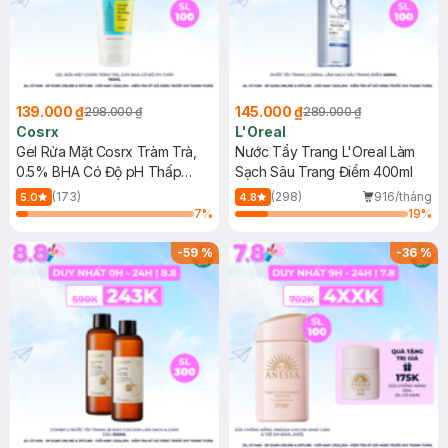
139.000 ₫
145.000 ₫
298.000 ₫
289.000 ₫
Cosrx
L'Oreal
Gel Rửa Mặt Cosrx Tràm Trà,
Nước Tẩy Trang L'Oreal Làm
0.5% BHA Có Độ pH Thấp
Sạch Sâu Trang Điểm 400ml
150ml
(173)
(298)
916/tháng
5.0
4.8
7
%
19
%
-
59
%
-
36
%