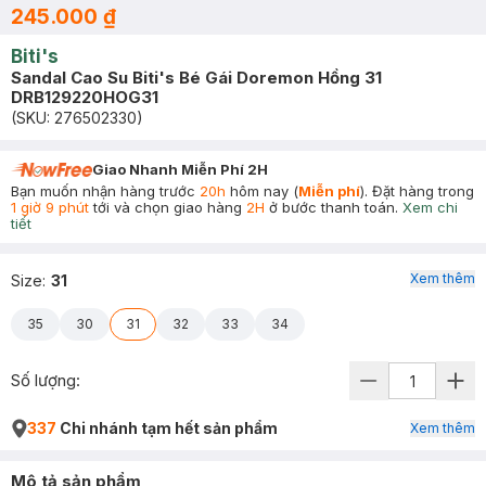
245.000 ₫
Biti's
Sandal Cao Su Biti's Bé Gái Doremon Hồng 31
DRB129220HOG31
(SKU:
276502330
)
Giao Nhanh Miễn Phí 2H
Bạn muốn nhận hàng trước
20h
hôm nay (
Miễn phí
). Đặt hàng trong
1 giờ 9 phút
tới và chọn giao hàng
2H
ở bước thanh toán.
Xem chi
tiết
Xem thêm
Size
:
31
35
30
31
32
33
34
Số lượng:
337
Chi nhánh tạm hết sản phẩm
Xem thêm
Mô tả sản phẩm