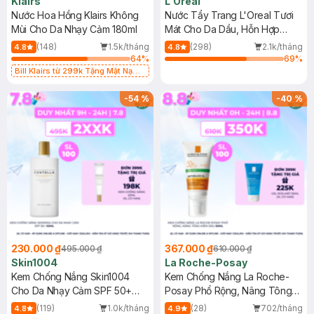
Klairs
L'Oreal
Nước Hoa Hồng Klairs Không
Nước Tẩy Trang L'Oreal Tươi
Mùi Cho Da Nhạy Cảm 180ml
Mát Cho Da Dầu, Hỗn Hợp
400ml
(148)
1.5k/tháng
(298)
2.1k/tháng
4.8
4.8
64
%
69
%
Bill Klairs từ 299k Tặng Mặt Nạ
Làm Dịu Da & Kiểm Soát Dầu Nhờn
25ml (SL Có Hạn)
-
54
%
-
40
%
230.000 ₫
367.000 ₫
495.000 ₫
610.000 ₫
Skin1004
La Roche-Posay
Kem Chống Nắng Skin1004
Kem Chống Nắng La Roche-
Cho Da Nhạy Cảm SPF 50+
Posay Phổ Rộng, Nâng Tông
50ml
Kiềm Dầu 50ml
(119)
1.0k/tháng
(28)
702/tháng
4.8
4.9