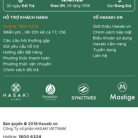
return
nowfree
price
HỖ TRỢ KHÁCH HÀNG
VỀ HASAKI.VN
Hotline:
1800 6324
Giới thiệu Hasaki.vn
(Miễn phí , 08-22h kể cả T7, CN)
Chính sách bảo mật
Điều khoản sử dụng
Các câu hỏi thường gặp
Hasaki cẩm nang
Gửi yêu cầu hỗ trợ
Tuyển dụng
Hướng dẫn đặt hàng
Liên hệ
Phương thức thanh toán
Phương thức vận chuyển
Chính sách đổi trả
Synctives
Clinic
Dermahair
Mastige
Bản quyền © 2016 Hasaki.vn
Công Ty cổ phần HASAKI VIETNAM
Hotline:
1800 6324