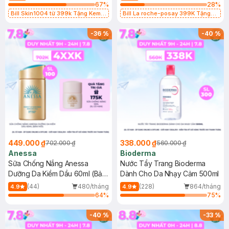
67
%
28
%
Bill Skin1004 từ 399k Tặng Kem
Bill La roche-posay 399K Tặng
Chống Nắng Cho Da Nhạy Cảm
Gel rửa mặt da dầu nhạy cảm 50ml
SPF 50+ 20ml (SL Có Hạn)
(SL có hạn)
-
36
%
-
40
%
449.000 ₫
338.000 ₫
702.000 ₫
560.000 ₫
Anessa
Bioderma
Sữa Chống Nắng Anessa
Nước Tẩy Trang Bioderma
Dưỡng Da Kiềm Dầu 60ml (Bản
Dành Cho Da Nhạy Cảm 500ml
Mới)
(44)
480/tháng
(228)
864/tháng
4.9
4.9
64
%
75
%
-
40
%
-
33
%