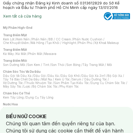
Giấy chứng nhận Đăng ký Kinh doanh số 0313612829 do Sở Kế
hoạch và Đầu tư Thành phố Hồ Chí Minh cấp ngày 13/01/2016
Xem tất cả cửa hàng
Mỹ Phẩm High-End
Trang Điểm Mặt
Kem Lót
/
Kem Nền
/
Phấn Nền
/
BB / CC Cream
/
Phấn Nước Cushion
/
Che Khuyết Điểm
/
Má Hồng
/
Tạo Khối / Highlight
/
Phấn Phủ
/
Xịt Khoá Makeup
Trang Điểm Mắt
Kẻ Mày
/
Kẻ Mắt
/
Phấn Mắt
/
Mascara
Trang Điểm Môi
Son Dưỡng Môi
/
Son Kem / Tint
/
Son Thỏi
/
Son Bóng
/
Tẩy Trang Mắt / Môi
Chăm Sóc Tóc Và Da Đầu
Dầu Gội Và Dầu Xả
/
Dầu Gội
/
Dầu Xả
/
Dầu Gội Khô
/
Dầu Gội Xả 2in1
/
Bộ Gội Xả
/
Tẩy Tế Bào Chết Da Đầu
/
Mặt Nạ / Kem Ủ Tóc
/
Serum / Dầu Dưỡng Tóc
/
Xịt Dưỡng Tóc
/
Thuốc Nhuộm Tóc
/
Sản Phẩm Tạo Kiểu Tóc
/
Dụng Cụ Chăm Sóc Tóc
/
Máy Sấy Tóc
/
Lược
/
Bộ Chăm Sóc Tóc
/
Phụ Kiện Tóc
Chăm Sóc Cơ Thể
Kem Tẩy Lông
/
Dụng Cụ Tẩy Lông
Nước Hoa
Nước Hoa Nữ
/
Nước Hoa Nam
/
Nước Hoa Cao Cấp
/
Xịt Thơm Toàn Thân
/
Nước Hoa Vùng Kín
Notice about cookies usage
BIỂU NGỮ COOKIE
Chăm Sóc Cá Nhân
Chúng tôi quan tâm đến quyền riêng tư của bạn.
Chống Muỗi
/
Khẩu Trang
/
Máy Massage
/
Mặt Nạ Xông Hơi
/
Nước Rửa Tay
/
Sản Phẩm Chăm Sóc Khác
/
Bàn Chải Đánh Răng
/
Bàn Chải Điện
/
Chúng tôi sử dụng các cookie cần thiết để vận hành
Hỗ Trợ Trắng Răng
/
Kem Đánh Răng
/
Máy Tăm Nước
/
Nước Súc Miệng
/