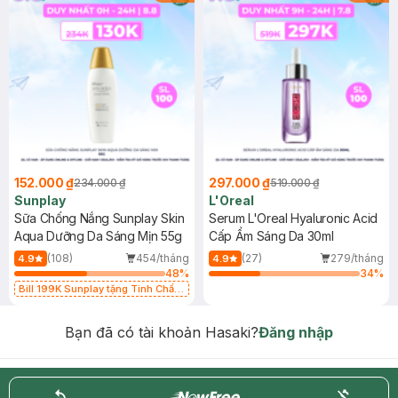
152.000 ₫
297.000 ₫
234.000 ₫
519.000 ₫
Sunplay
L'Oreal
Sữa Chống Nắng Sunplay Skin
Serum L'Oreal Hyaluronic Acid
Aqua Dưỡng Da Sáng Mịn 55g
Cấp Ẩm Sáng Da 30ml
(108)
454/tháng
(27)
279/tháng
4.9
4.9
48
%
34
%
Bill 199K Sunplay tặng Tinh Chất
Chống Nắng 7g trị giá 30K (SL có
hạn)
Bạn đã có tài khoản Hasaki?
Đăng nhập