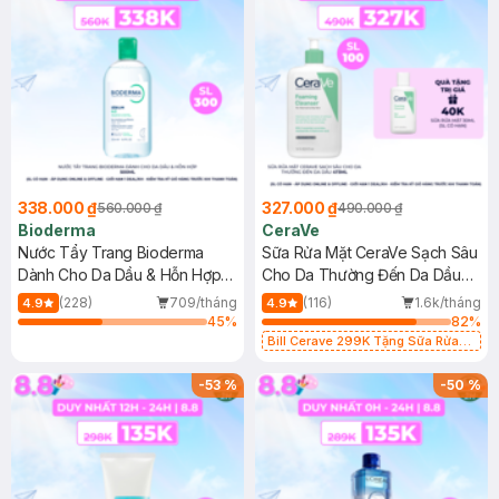
338.000 ₫
327.000 ₫
560.000 ₫
490.000 ₫
Bioderma
CeraVe
Nước Tẩy Trang Bioderma
Sữa Rửa Mặt CeraVe Sạch Sâu
Dành Cho Da Dầu & Hỗn Hợp
Cho Da Thường Đến Da Dầu
500ml
473ml
(228)
709/tháng
(116)
1.6k/tháng
4.9
4.9
45
%
82
%
Bill Cerave 299K Tặng Sữa Rửa
Mặt Cerave 30ml (SL có hạn)
-
53
%
-
50
%