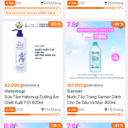
Dụng 40ml
40ml
(56)
895/tháng
(110)
251/tháng
4.9
4.9
2
%
75
%
Bill La roche-posay 399K Tặng
Gel rửa mặt da dầu nhạy cảm 50ml
(SL có hạn)
-
60
%
-
49
%
82.000 ₫
107.000 ₫
205.000 ₫
209.000 ₫
Hatomugi
Garnier
Sữa Tắm Hatomugi Dưỡng Ẩm
Nước Tẩy Trang Garnier Dành
Chiết Xuất Ý Dĩ 800ml
Cho Da Dầu Và Mụn 400ml
(Mới)
(123)
714/tháng
(69)
1.1k/tháng
4.9
4.9
52
%
18
%
-
35
%
-
43
%