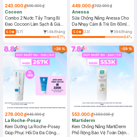
243.000 ₫
449.000 ₫
590.000 ₫
702.000 ₫
Cocoon
Anessa
Combo 2 Nước Tẩy Trang Bí
Sữa Chống Nắng Anessa Cho
Đao Cocoon Làm Sạch & Giảm
Da Nhạy Cảm & Trẻ Em 60ml
Dầu 500ml
(Mới)
(57)
1.6k/tháng
(23)
394/tháng
5.0
5.0
87
%
64
%
-
38
%
-
59
%
278.000 ₫
553.000 ₫
445.000 ₫
1.350.000 ₫
La Roche-Posay
Martiderm
Kem Dưỡng La Roche-Posay
Kem Chống Nắng MartiDerm
Giúp Phục Hồi Da Đa Công
Phổ Rộng Bảo Vệ Toàn Diện