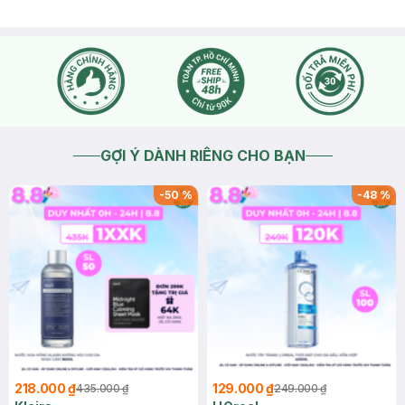
GỢI Ý DÀNH RIÊNG CHO BẠN
-
50
%
-
48
%
218.000 ₫
129.000 ₫
435.000 ₫
249.000 ₫