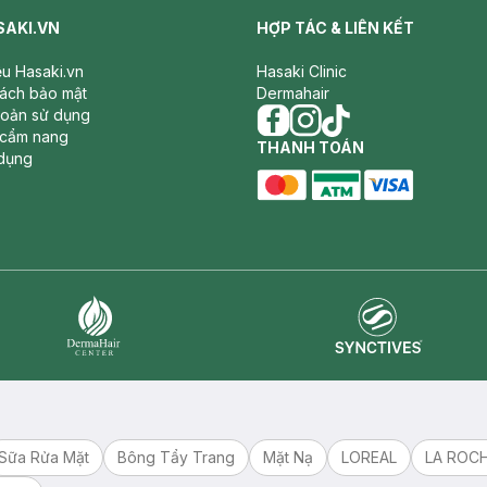
SAKI.VN
HỢP TÁC & LIÊN KẾT
iệu Hasaki.vn
Hasaki Clinic
sách bảo mật
Dermahair
hoản sử dụng
 cẩm nang
facebook
THANH TOÁN
instagram
tiktok
dụng
master card
ATM card
visa card
Synctives
Dermahair
Sữa Rửa Mặt
Bông Tẩy Trang
Mặt Nạ
LOREAL
LA ROC