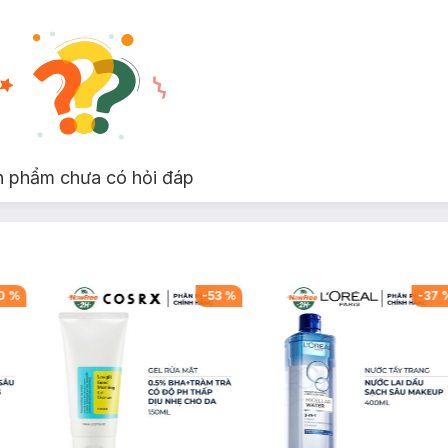
n phẩm chưa có hỏi đáp
0
%
-
53
%
-
37