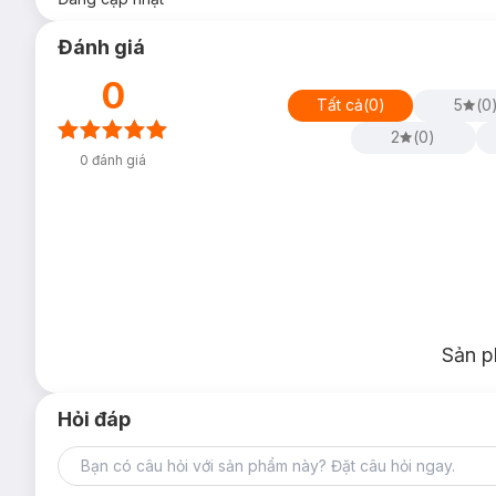
Đánh giá
0
Tất cả
(
0
)
5
(
0
2
(
0
)
0
đánh giá
Sản p
Hỏi đáp