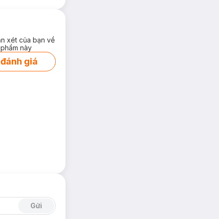
ận xét của bạn về
 phẩm này
 đánh giá
Gửi