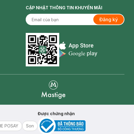
CẬP NHẬT THÔNG TIN KHUYẾN MÃI
Đăng ký
Appstore icon
Goolge Play icon
Mastige
Được chứng nhận
HE POSAY
Son