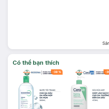
Sả
Có thể bạn thích
-
38
%
-
38
%
-
3