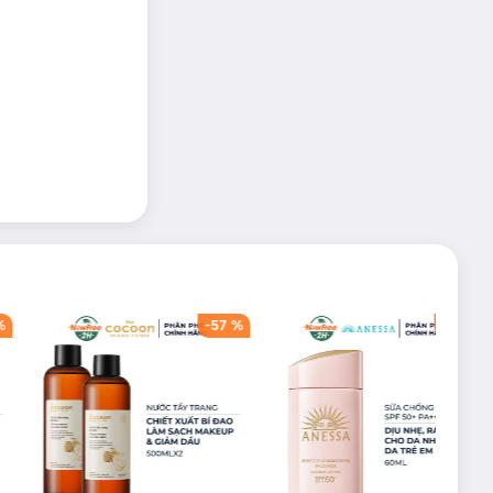
%
-
57
%
-
40
%