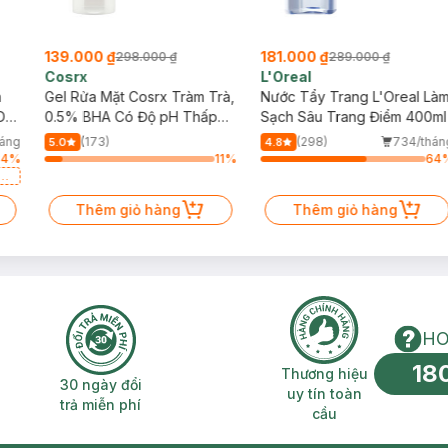
139.000 ₫
181.000 ₫
298.000 ₫
289.000 ₫
Cosrx
L'Oreal
h
Gel Rửa Mặt Cosrx Tràm Trà,
Nước Tẩy Trang L'Oreal Là
Da
0.5% BHA Có Độ pH Thấp
Sạch Sâu Trang Điểm 400ml
150ml
háng
(173)
(298)
734/thán
5.0
4.8
84
%
11
%
64
a
Thêm giỏ hàng
Thêm giỏ hàng
HO
18
n phí 2H
30 ngày đổi trả miễn phí
Thương hiệu uy 
Thương hiệu
30 ngày đổi
uy tín toàn
trả miễn phí
cầu