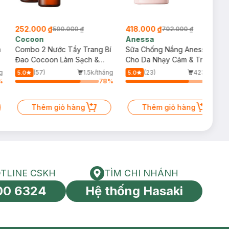
252.000 ₫
418.000 ₫
590.000 ₫
702.000 ₫
Cocoon
Anessa
m
Combo 2 Nước Tẩy Trang Bí
Sữa Chống Nắng Anessa
Đao Cocoon Làm Sạch &
Cho Da Nhạy Cảm & Trẻ Em
Giảm Dầu 500ml
60ml (Mới)
g
(57)
1.5k/tháng
(23)
423/tháng
5.0
5.0
%
78
%
75
%
Thêm giỏ hàng
Thêm giỏ hàng
TLINE CSKH
TÌM CHI NHÁNH
HOTLINE CSKH
Tìm chi nhánh
00 6324
Hệ thống Hasaki
tín toàn cầu