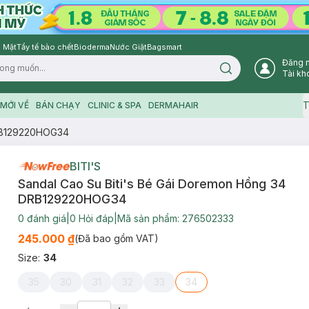
 Mặt
Tẩy tế bào chết
Bioderma
Nước Giặt
Bagsmart
Đăng 
Search icon
Tài kh
T
MỚI VỀ
BÁN CHẠY
CLINIC & SPA
DERMAHAIR
DRB129220HOG34
BITI'S
Sandal Cao Su Biti's Bé Gái Doremon Hồng 34
DRB129220HOG34
0
đánh giá
|
0
Hỏi đáp
|
Mã sản phẩm:
276502333
245.000 ₫
(Đã bao gồm VAT)
Size
:
34
35
30
31
32
33
34