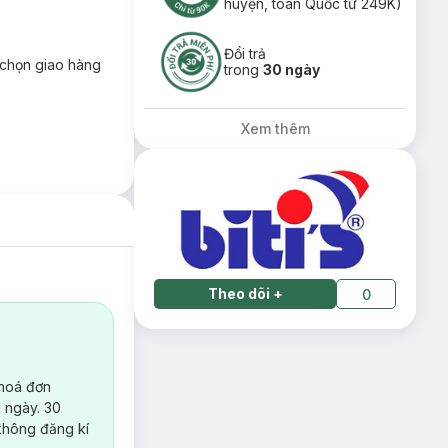
huyện, toàn Quốc từ 249K)
Đổi trả
chọn giao hàng
trong
30 ngày
Xem thêm
Theo dõi
+
0
 hoá đơn
 ngày. 30
không đăng kí