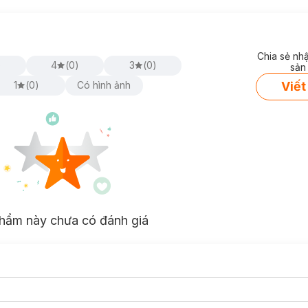
Chia sẻ nh
)
4
(
0
)
3
(
0
)
sản
Viết
1
(
0
)
Có hình ảnh
hẩm này chưa có đánh giá