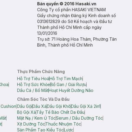
Bản quyền © 2016 Hasaki.vn
Công Ty cổ phần HASAKI VIETNAM
Giấy chứng nhận Đăng ký Kinh doanh số
0313612829 do Sở Kế hoạch và Đầu tư
Thành phố Hồ Chí Minh cấp ngày
13/01/2016
Trụ sở: 71 Hoàng Hoa Thám, Phường Tân
Bình, Thành phố Hồ Chí Minh
Thực Phẩm Chức Năng
Hỗ Trợ Tiêu Hoá
Hỗ Trợ Tim Mạch
Khoa
Hỗ Trợ Sức Khỏe
Bổ Gan / Giải Rượu
Dầu Cá / Bổ Mắt
Hoạt Huyết Dưỡng Não
Chăm Sóc Tóc Và Da Đầu
 Cushion
Dầu Gội
Dầu Xả
Dầu Gội Khô
Dầu Gội Xả 2in1
Bộ Gội Xả
Tẩy Tế Bào Chết Da Đầu
Mắt
Mặt Nạ / Kem Ủ Tóc
Serum / Dầu Dưỡng Tóc
t
Xịt Dưỡng Tóc
Thuốc Nhuộm Tóc
Sản Phẩm Tạo Kiểu Tóc
Lược