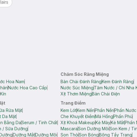
lairs
Chăm Sóc Răng Miệng
ớc Hoa Nam
Bàn Chải Đánh Răng
Kem Đánh Răng
Thân
Nước Hoa Cao Cấp
Nước Súc Miệng
Tăm Nước / Chỉ Nha 
Kín
Xịt Thơm Miệng
Bàn Chải Điện
Mặt
Trang Điểm
ữa Rửa Mặt
Kem Lót
Kem Nền
Phấn Nền
Phấn Nước
t Da Mặt
Che Khuyết Điểm
Má Hồng
Phấn Phủ
ân Bằng Da
Serum / Tinh Chất
Xịt Khoá Makeup
Kẻ Mày
Kẻ Mắt
Phấn 
n / Sữa Dưỡng
Mascara
Son Dưỡng Môi
Son Kem / Tin
 Dưỡng
Dưỡng Mắt
Dưỡng Môi
Son Thỏi
Son Bóng
Bông Tẩy Trang