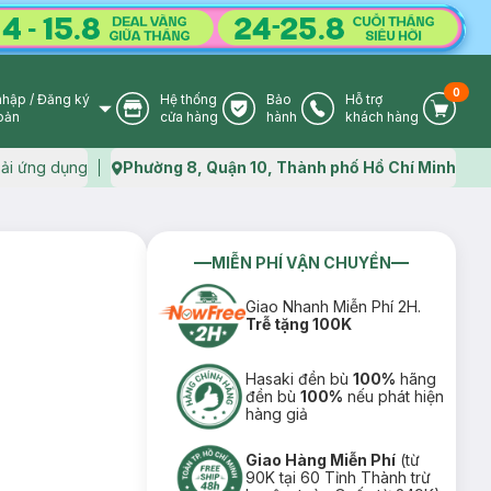
0
nhập
/
Đăng ký
Hệ thống
Bảo
Hỗ trợ
User Icon
Store Icon
Warranty Icon
Phone Icon
Cart I
oản
cửa hàng
hành
khách hàng
ải ứng dụng
Phường 8, Quận 10, Thành phố Hồ Chí Minh
Map icon
MIỄN PHÍ VẬN CHUYỂN
Giao Nhanh Miễn Phí 2H.
Trễ tặng 100K
Hasaki đền bù
100%
hãng
đền bù
100%
nếu phát hiện
hàng giả
Giao Hàng Miễn Phí
(từ
90K tại 60 Tỉnh Thành trừ