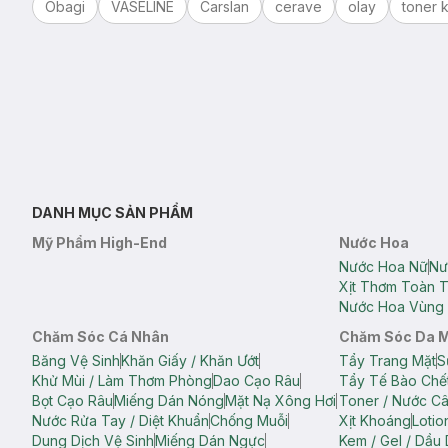
Obagi
VASELINE
Carslan
cerave
olay
toner k
DANH MỤC SẢN PHẨM
Mỹ Phẩm High-End
Nước Hoa
Nước Hoa Nữ
Nư
Xịt Thơm Toàn 
Nước Hoa Vùng 
Chăm Sóc Cá Nhân
Chăm Sóc Da 
Băng Vệ Sinh
Khăn Giấy / Khăn Ướt
Tẩy Trang Mặt
S
Khử Mùi / Làm Thơm Phòng
Dao Cạo Râu
Tẩy Tế Bào Chế
Bọt Cạo Râu
Miếng Dán Nóng
Mặt Nạ Xông Hơi
Toner / Nước C
Nước Rửa Tay / Diệt Khuẩn
Chống Muỗi
Xịt Khoáng
Lotio
Dung Dịch Vệ Sinh
Miếng Dán Ngực
Kem / Gel / Dầu