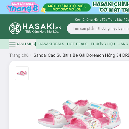
Kem Chống Nắng
Tẩy Trang
Sữa Rửa
Logo
DANH MỤC
HASAKI DEALS
HOT DEALS
THƯƠNG HIỆU
HÀNG 
Hamburger icon
Trang chủ
Sandal Cao Su Biti's Bé Gái Doremon Hồng 34 