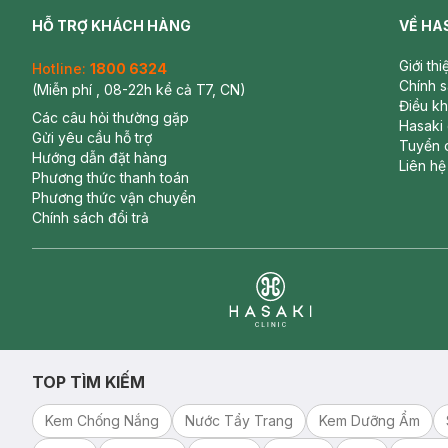
HỖ TRỢ KHÁCH HÀNG
VỀ HA
Giới th
Hotline:
1800 6324
Chính 
(Miễn phí , 08-22h kể cả T7, CN)
Điều k
Các câu hỏi thường gặp
Hasaki
Gửi yêu cầu hỗ trợ
Tuyển 
Hướng dẫn đặt hàng
Liên hệ
Phương thức thanh toán
Phương thức vận chuyển
Chính sách đổi trả
Clinic
TOP TÌM KIẾM
Kem Chống Nắng
Nước Tẩy Trang
Kem Dưỡng Ẩm