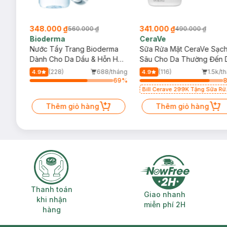
348.000 ₫
341.000 ₫
560.000 ₫
490.000 ₫
Bioderma
CeraVe
rma
Nước Tẩy Trang Bioderma
Sữa Rửa Mặt CeraVe Sạc
m
Dành Cho Da Dầu & Hỗn Hợp
Sâu Cho Da Thường Đến 
500ml
Dầu 473ml
/tháng
(228)
688/tháng
(116)
1.5k/t
4.9
4.9
69
%
69
%
Bill Cerave 299K Tặng Sữa Rử
Mặt Cerave 30ml (SL có hạn)
Thêm giỏ hàng
Thêm giỏ hàng
Thanh toán khi nhận hàng
Giao nhanh miễ
Thanh toán
Giao nhanh
khi nhận
miễn phí 2H
hàng