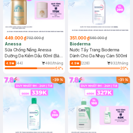
449.000 ₫
351.000 ₫
702.000 ₫
560.000 ₫
Anessa
Bioderma
Sữa Chống Nắng Anessa
Nước Tẩy Trang Bioderma
Dưỡng Da Kiềm Dầu 60ml (Bản
Dành Cho Da Nhạy Cảm 500ml
Mới)
(44)
480/tháng
(228)
832/tháng
4.9
4.9
64
%
20
%
-
39
%
-
31
%