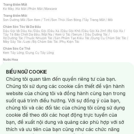
Trang Điểm Mắt
Kẻ Mày
/
Kẻ Mắt
/
Phấn Mắt
/
Mascara
Trang Điểm Môi
Son Dưỡng Môi
/
Son Kem / Tint
/
Son Thỏi
/
Son Bóng
/
Tẩy Trang Mắt / Môi
Chăm Sóc Tóc Và Da Đầu
Dầu Gội Và Dầu Xả
/
Dầu Gội
/
Dầu Xả
/
Dầu Gội Khô
/
Dầu Gội Xả 2in1
/
Bộ Gội Xả
/
Tẩy Tế Bào Chết Da Đầu
/
Mặt Nạ / Kem Ủ Tóc
/
Serum / Dầu Dưỡng Tóc
/
Xịt Dưỡng Tóc
/
Thuốc Nhuộm Tóc
/
Sản Phẩm Tạo Kiểu Tóc
/
Dụng Cụ Chăm Sóc Tóc
/
Máy Sấy Tóc
/
Lược
/
Bộ Chăm Sóc Tóc
/
Phụ Kiện Tóc
Chăm Sóc Cơ Thể
Kem Tẩy Lông
/
Dụng Cụ Tẩy Lông
Nước Hoa
Nước Hoa Nữ
/
Nước Hoa Nam
/
Nước Hoa Cao Cấp
/
Xịt Thơm Toàn Thân
/
Nước Hoa Vùng Kín
Notice about cookies usage
BIỂU NGỮ COOKIE
Chăm Sóc Cá Nhân
Chúng tôi quan tâm đến quyền riêng tư của bạn.
Chống Muỗi
/
Khẩu Trang
/
Máy Massage
/
Mặt Nạ Xông Hơi
/
Nước Rửa Tay
/
Sản Phẩm Chăm Sóc Khác
/
Bàn Chải Đánh Răng
/
Bàn Chải Điện
/
Chúng tôi sử dụng các cookie cần thiết để vận hành
Hỗ Trợ Trắng Răng
/
Kem Đánh Răng
/
Máy Tăm Nước
/
Nước Súc Miệng
/
Tăm / Chỉ Nha Khoa
/
Xịt Thơm Miệng
/
Dung Dịch Vệ Sinh
/
Dưỡng Vùng Kín
/
website của chúng tôi và đồng hành cùng bạn trong
Khăn Ướt Vệ Sinh Vùng Kín
/
Băng Vệ Sinh
/
Tampon
/
Bọt Cạo Râu
/
Dao Cạo Râu
/
Máy Cạo Râu
suốt quá trình điều hướng. Với sự đồng ý của bạn,
Vấn Đề Về Da
chúng tôi và các đối tác của chúng tôi cũng sử dụng
Da Dầu / Lỗ Chân Lông To
/
Da Khô / Mất Nước
/
Da Lão Hóa
/
Da Mụn
/
Da Nhạy Cảm / Kích Ứng
/
Da Xỉn Màu
/
Thâm / Nám / Tàn Nhang
/
cookie để theo dõi các hoạt động trực tuyến của
Quầng Thâm & Bọng Mắt
/
Sẹo
/
Viêm Da Cơ Địa
bạn, đề xuất nội dung và quảng cáo phù hợp với sở
Dụng Cụ / Phụ Kiện Chăm Sóc Da
Chat i
Bông Tẩy Trang
/
Khăn Lau Mặt Khô
/
Dụng Cụ / Máy Rửa Mặt
/
Máy Chăm Sóc Da
/
thích và ưu tiên của bạn cũng như các chức năng
Dụng Cụ Chăm Sóc Khác