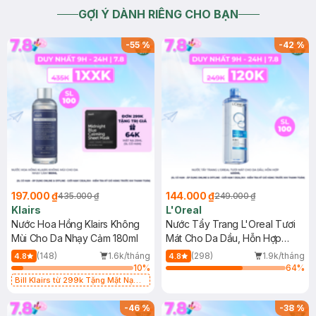
GỢI Ý DÀNH RIÊNG CHO BẠN
-
55
%
-
42
%
197.000 ₫
144.000 ₫
435.000 ₫
249.000 ₫
Klairs
L'Oreal
Nước Hoa Hồng Klairs Không
Nước Tẩy Trang L'Oreal Tươi
Mùi Cho Da Nhạy Cảm 180ml
Mát Cho Da Dầu, Hỗn Hợp
400ml
(148)
1.6k/tháng
(298)
1.9k/tháng
4.8
4.8
10
%
64
%
Bill Klairs từ 299k Tặng Mặt Nạ
Làm Dịu Da & Kiểm Soát Dầu Nhờn
25ml (SL Có Hạn)
-
46
%
-
38
%