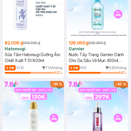
82.000 ₫
129.000 ₫
205.000 ₫
209.000 ₫
Hatomugi
Garnier
Sữa Tắm Hatomugi Dưỡng Ẩm
Nước Tẩy Trang Garnier Dành
Chiết Xuất Ý Dĩ 800ml
Cho Da Dầu Và Mụn 400ml
(Mới)
(123)
714/tháng
(69)
935/tháng
4.9
4.9
52
%
64
%
-
35
%
-
42
%