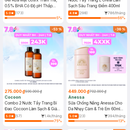
0.5% BHA Có Độ pH Thấp
Sạch Sâu Trang Điểm 400ml
150ml
(173)
(298)
786/tháng
5.0
4.8
5
%
66
%
-
53
%
-
36
%
275.000 ₫
449.000 ₫
590.000 ₫
702.000 ₫
Cocoon
Anessa
Combo 2 Nước Tẩy Trang Bí
Sữa Chống Nắng Anessa Cho
Đao Cocoon Làm Sạch & Giảm
Da Nhạy Cảm & Trẻ Em 60ml
Dầu 500ml
(Mới)
(57)
1.4k/tháng
(23)
394/tháng
5.0
5.0
75
%
13
%