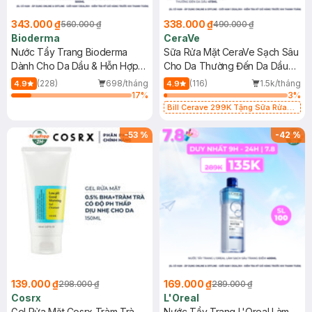
343.000 ₫
338.000 ₫
560.000 ₫
490.000 ₫
Bioderma
CeraVe
Nước Tẩy Trang Bioderma
Sữa Rửa Mặt CeraVe Sạch Sâu
Dành Cho Da Dầu & Hỗn Hợp
Cho Da Thường Đến Da Dầu
500ml
473ml
(228)
698/tháng
(116)
1.5k/tháng
4.9
4.9
17
%
3
%
Bill Cerave 299K Tặng Sữa Rửa
Mặt Cerave 30ml (SL có hạn)
-
53
%
-
42
%
139.000 ₫
169.000 ₫
298.000 ₫
289.000 ₫
Cosrx
L'Oreal
Gel Rửa Mặt Cosrx Tràm Trà,
Nước Tẩy Trang L'Oreal Làm