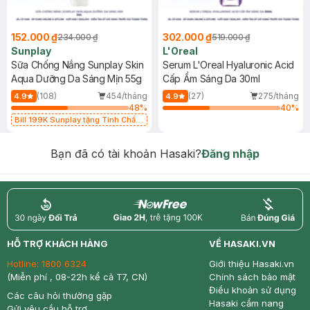
152.000 ₫
302.000 ₫
234.000 ₫
519.000 ₫
Sunplay
L'Oreal
Sữa Chống Nắng Sunplay Skin
Serum L'Oreal Hyaluronic Acid
Aqua Dưỡng Da Sáng Mịn 55g
Cấp Ẩm Sáng Da 30ml
(108)
454/tháng
(27)
275/tháng
4.9
4.9
48
%
40
%
Bill 199K Sunplay tặng Tinh Chất
Chống Nắng 7g trị giá 30K (SL có
hạn)
Bạn đã có tài khoản Hasaki?
Đăng nhập
return
nowfree
price
HỖ TRỢ KHÁCH HÀNG
VỀ HASAKI.VN
Hotline:
1800 6324
Giới thiệu Hasaki.vn
(Miễn phí , 08-22h kể cả T7, CN)
Chính sách bảo mật
Điều khoản sử dụng
Các câu hỏi thường gặp
Hasaki cẩm nang
Gửi yêu cầu hỗ trợ