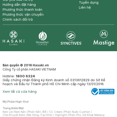
Tuyển dụng
Hướng dẫn đặt hàng
Liên hệ
Phương thức thanh toán
Phương thức vận chuyển
Chính sách đổi trả
Synctives
Clinic
Dermahair
Mastige
Bản quyền © 2016 Hasaki.vn
Công Ty cổ phần HASAKI VIETNAM
Hotline:
1800 6324
Giấy chứng nhận Đăng ký Kinh doanh số 0313612829 do Sở Kế
hoạch và Đầu tư Thành phố Hồ Chí Minh cấp ngày 13/01/2016
Xem tất cả cửa hàng
Mỹ Phẩm High-End
Trang Điểm Mặt
Kem Lót
/
Kem Nền
/
Phấn Nền
/
BB / CC Cream
/
Phấn Nước Cushion
/
Che Khuyết Điểm
/
Má Hồng
/
Tạo Khối / Highlight
/
Phấn Phủ
/
Xịt Khoá Makeup