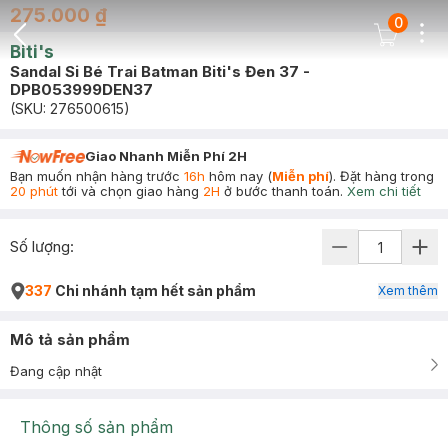
275.000 ₫
0
Dots
Cart Icon
Biti's
Back Icon
Sandal Si Bé Trai Batman Biti's Đen 37 -
DPB053999DEN37
(SKU:
276500615
)
Giao Nhanh Miễn Phí 2H
Bạn muốn nhận hàng trước
16h
hôm nay (
Miễn phí
). Đặt hàng trong
20 phút
tới và chọn giao hàng
2H
ở bước thanh toán.
Xem chi tiết
Số lượng:
337
Chi nhánh tạm hết sản phẩm
Xem thêm
Mô tả sản phẩm
Đang cập nhật
Thông số sản phẩm