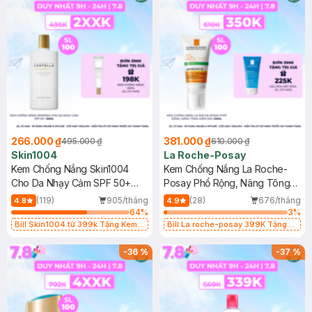
266.000 ₫
381.000 ₫
495.000 ₫
610.000 ₫
Skin1004
La Roche-Posay
Kem Chống Nắng Skin1004
Kem Chống Nắng La Roche-
Cho Da Nhạy Cảm SPF 50+
Posay Phổ Rộng, Nâng Tông
50ml
Kiềm Dầu 50ml
(119)
905/tháng
(28)
676/tháng
4.8
4.9
64
%
3
%
Bill Skin1004 từ 399k Tặng Kem
Bill La roche-posay 399K Tặng
Chống Nắng Cho Da Nhạy Cảm
Gel rửa mặt da dầu nhạy cảm 50ml
SPF 50+ 20ml (SL Có Hạn)
(SL có hạn)
-
36
%
-
37
%