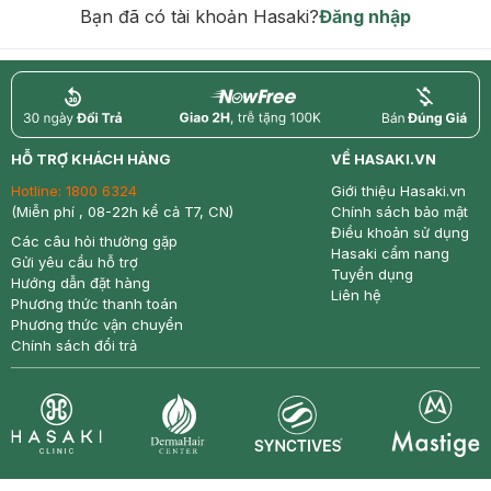
Bạn đã có tài khoản Hasaki?
Đăng nhập
return
nowfree
price
HỖ TRỢ KHÁCH HÀNG
VỀ HASAKI.VN
Hotline:
1800 6324
Giới thiệu Hasaki.vn
(Miễn phí , 08-22h kể cả T7, CN)
Chính sách bảo mật
Điều khoản sử dụng
Các câu hỏi thường gặp
Hasaki cẩm nang
Gửi yêu cầu hỗ trợ
Tuyển dụng
Hướng dẫn đặt hàng
Liên hệ
Phương thức thanh toán
Phương thức vận chuyển
Chính sách đổi trả
Synctives
Clinic
Dermahair
Mastige