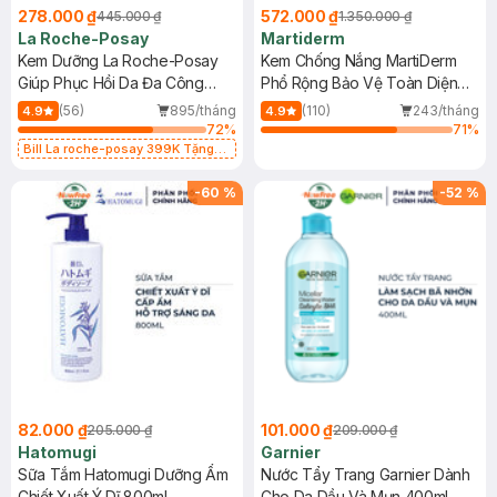
278.000 ₫
572.000 ₫
445.000 ₫
1.350.000 ₫
La Roche-Posay
Martiderm
Kem Dưỡng La Roche-Posay
Kem Chống Nắng MartiDerm
Giúp Phục Hồi Da Đa Công
Phổ Rộng Bảo Vệ Toàn Diện
Dụng 40ml
40ml
(56)
895/tháng
(110)
243/tháng
4.9
4.9
72
%
71
%
Bill La roche-posay 399K Tặng
Gel rửa mặt da dầu nhạy cảm 50ml
(SL có hạn)
-
60
%
-
52
%
82.000 ₫
101.000 ₫
205.000 ₫
209.000 ₫
Hatomugi
Garnier
Sữa Tắm Hatomugi Dưỡng Ẩm
Nước Tẩy Trang Garnier Dành
Chiết Xuất Ý Dĩ 800ml
Cho Da Dầu Và Mụn 400ml