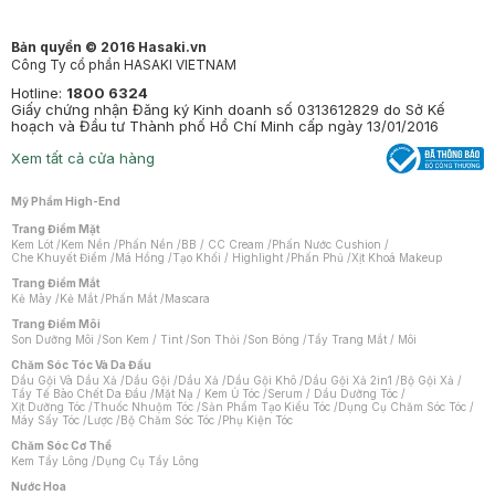
Bản quyền © 2016 Hasaki.vn
Công Ty cổ phần HASAKI VIETNAM
Hotline:
1800 6324
Giấy chứng nhận Đăng ký Kinh doanh số 0313612829 do Sở Kế
hoạch và Đầu tư Thành phố Hồ Chí Minh cấp ngày 13/01/2016
Xem tất cả cửa hàng
Mỹ Phẩm High-End
Trang Điểm Mặt
Kem Lót
/
Kem Nền
/
Phấn Nền
/
BB / CC Cream
/
Phấn Nước Cushion
/
Che Khuyết Điểm
/
Má Hồng
/
Tạo Khối / Highlight
/
Phấn Phủ
/
Xịt Khoá Makeup
Trang Điểm Mắt
Kẻ Mày
/
Kẻ Mắt
/
Phấn Mắt
/
Mascara
Trang Điểm Môi
Son Dưỡng Môi
/
Son Kem / Tint
/
Son Thỏi
/
Son Bóng
/
Tẩy Trang Mắt / Môi
Chăm Sóc Tóc Và Da Đầu
Dầu Gội Và Dầu Xả
/
Dầu Gội
/
Dầu Xả
/
Dầu Gội Khô
/
Dầu Gội Xả 2in1
/
Bộ Gội Xả
/
Tẩy Tế Bào Chết Da Đầu
/
Mặt Nạ / Kem Ủ Tóc
/
Serum / Dầu Dưỡng Tóc
/
Xịt Dưỡng Tóc
/
Thuốc Nhuộm Tóc
/
Sản Phẩm Tạo Kiểu Tóc
/
Dụng Cụ Chăm Sóc Tóc
/
Máy Sấy Tóc
/
Lược
/
Bộ Chăm Sóc Tóc
/
Phụ Kiện Tóc
Chăm Sóc Cơ Thể
Kem Tẩy Lông
/
Dụng Cụ Tẩy Lông
Nước Hoa