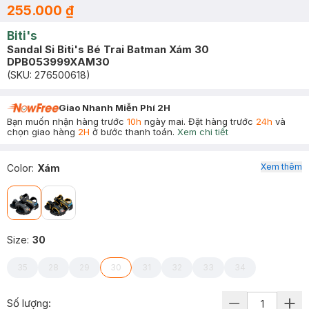
255.000 ₫
Biti's
Sandal Si Biti's Bé Trai Batman Xám 30
DPB053999XAM30
(SKU:
276500618
)
Giao Nhanh Miễn Phí 2H
Bạn muốn nhận hàng trước
10h
ngày mai. Đặt hàng trước
24h
và
chọn giao hàng
2H
ở bước thanh toán.
Xem chi tiết
Xem thêm
Color
:
Xám
Size
:
30
35
28
29
30
31
32
33
34
Số lượng: