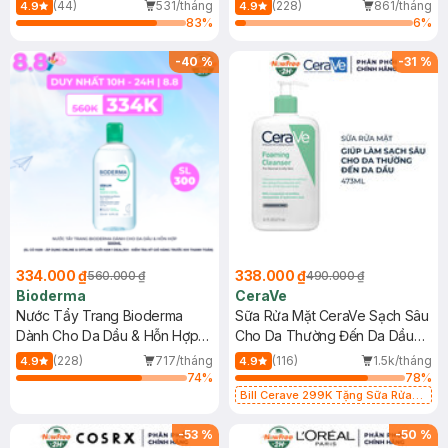
Mới)
(44)
531/tháng
(228)
861/tháng
4.9
4.9
83
%
6
%
-
40
%
-
31
%
334.000 ₫
338.000 ₫
560.000 ₫
490.000 ₫
Bioderma
CeraVe
Nước Tẩy Trang Bioderma
Sữa Rửa Mặt CeraVe Sạch Sâu
Dành Cho Da Dầu & Hỗn Hợp
Cho Da Thường Đến Da Dầu
500ml
473ml
(228)
717/tháng
(116)
1.5k/tháng
4.9
4.9
74
%
78
%
Bill Cerave 299K Tặng Sữa Rửa
Mặt Cerave 30ml (SL có hạn)
-
53
%
-
50
%