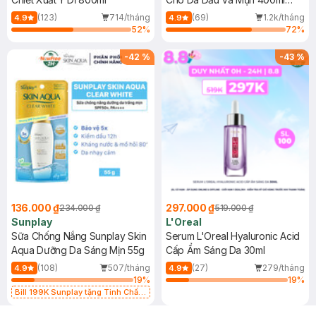
(Mới)
(123)
714/tháng
(69)
1.2k/tháng
4.9
4.9
52
%
72
%
-
42
%
-
43
%
136.000 ₫
297.000 ₫
234.000 ₫
519.000 ₫
Sunplay
L'Oreal
Sữa Chống Nắng Sunplay Skin
Serum L'Oreal Hyaluronic Acid
Aqua Dưỡng Da Sáng Mịn 55g
Cấp Ẩm Sáng Da 30ml
(108)
507/tháng
(27)
279/tháng
4.9
4.9
19
%
19
%
Bill 199K Sunplay tặng Tinh Chất
Chống Nắng 7g trị giá 30K (SL có
hạn)