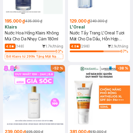
195.000 ₫
129.000 ₫
435.000 ₫
249.000 ₫
Klairs
L'Oreal
Nước Hoa Hồng Klairs Không
Nước Tẩy Trang L'Oreal Tươi
Mùi Cho Da Nhạy Cảm 180ml
Mát Cho Da Dầu, Hỗn Hợp
400ml
(148)
1.7k/tháng
(298)
2.1k/tháng
4.8
4.8
63
%
67
%
Bill Klairs từ 299k Tặng Mặt Nạ
Làm Dịu Da & Kiểm Soát Dầu Nhờn
25ml (SL Có Hạn)
-
52
%
-
38
%
239.000 ₫
381.000 ₫
495.000 ₫
610.000 ₫