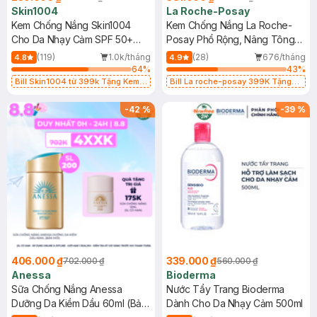
Skin1004
La Roche-Posay
Kem Chống Nắng Skin1004
Kem Chống Nắng La Roche-
Cho Da Nhạy Cảm SPF 50+
Posay Phổ Rộng, Nâng Tông
50ml
Kiềm Dầu 50ml
(119)
1.0k/tháng
(28)
676/tháng
4.8
4.9
64
%
43
%
Bill Skin1004 từ 399k Tặng Kem
Bill La roche-posay 399K Tặng
Chống Nắng Cho Da Nhạy Cảm
Gel rửa mặt da dầu nhạy cảm 50ml
SPF 50+ 20ml (SL Có Hạn)
(SL có hạn)
-
42
%
-
39
%
406.000 ₫
339.000 ₫
702.000 ₫
560.000 ₫
Anessa
Bioderma
Sữa Chống Nắng Anessa
Nước Tẩy Trang Bioderma
Dưỡng Da Kiềm Dầu 60ml (Bản
Dành Cho Da Nhạy Cảm 500ml