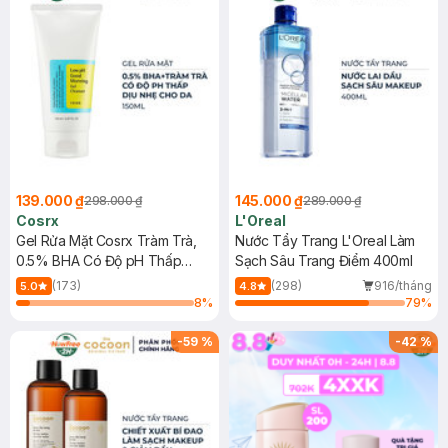
139.000 ₫
145.000 ₫
298.000 ₫
289.000 ₫
Cosrx
L'Oreal
Gel Rửa Mặt Cosrx Tràm Trà,
Nước Tẩy Trang L'Oreal Làm
0.5% BHA Có Độ pH Thấp
Sạch Sâu Trang Điểm 400ml
150ml
(173)
(298)
916/tháng
5.0
4.8
8
%
79
%
-
59
%
-
42
%