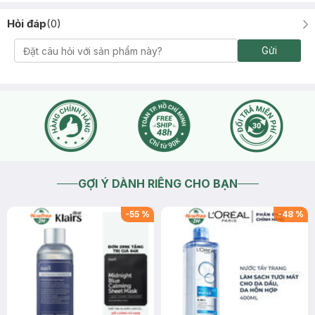
Hỏi đáp
(
0
)
Gửi
GỢI Ý DÀNH RIÊNG CHO BẠN
-
55
%
-
48
%