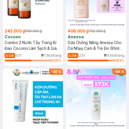
243.000 ₫
406.000 ₫
590.000 ₫
702.000 ₫
Cocoon
Anessa
Combo 2 Nước Tẩy Trang Bí
Sữa Chống Nắng Anessa Cho
Đao Cocoon Làm Sạch & Giảm
Da Nhạy Cảm & Trẻ Em 60ml
Dầu 500ml
(Mới)
(57)
1.6k/tháng
(23)
436/tháng
5.0
5.0
55
%
83
%
-
38
%
-
58
%