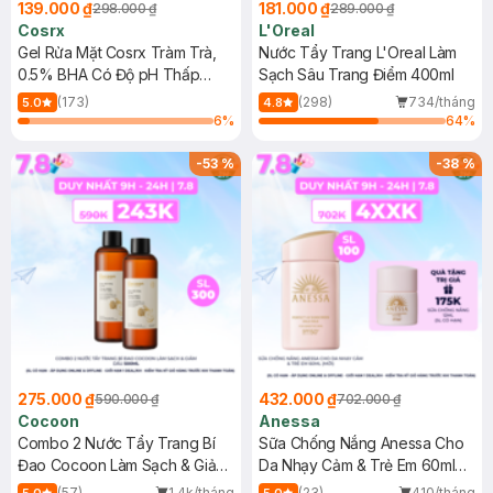
139.000 ₫
181.000 ₫
298.000 ₫
289.000 ₫
Cosrx
L'Oreal
Gel Rửa Mặt Cosrx Tràm Trà,
Nước Tẩy Trang L'Oreal Làm
0.5% BHA Có Độ pH Thấp
Sạch Sâu Trang Điểm 400ml
150ml
(173)
(298)
734/tháng
5.0
4.8
6
%
64
%
-
53
%
-
38
%
275.000 ₫
432.000 ₫
590.000 ₫
702.000 ₫
Cocoon
Anessa
Combo 2 Nước Tẩy Trang Bí
Sữa Chống Nắng Anessa Cho
Đao Cocoon Làm Sạch & Giảm
Da Nhạy Cảm & Trẻ Em 60ml
Dầu 500ml
(Mới)
(57)
1.4k/tháng
(23)
410/tháng