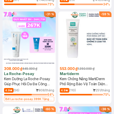
5.0
5.0
75
%
34
%
-
31
%
-
59
%
308.000 ₫
553.000 ₫
445.000 ₫
1.350.000 ₫
La Roche-Posay
Martiderm
Kem Dưỡng La Roche-Posay
Kem Chống Nắng MartiDerm
Giúp Phục Hồi Da Đa Công
Phổ Rộng Bảo Vệ Toàn Diện
Dụng 40ml
40ml
(56)
808/tháng
(110)
251/tháng
4.9
4.9
64
%
75
%
Bill La roche-posay 399K Tặng
Gel rửa mặt da dầu nhạy cảm 50ml
(SL có hạn)
-
60
%
-
36
%