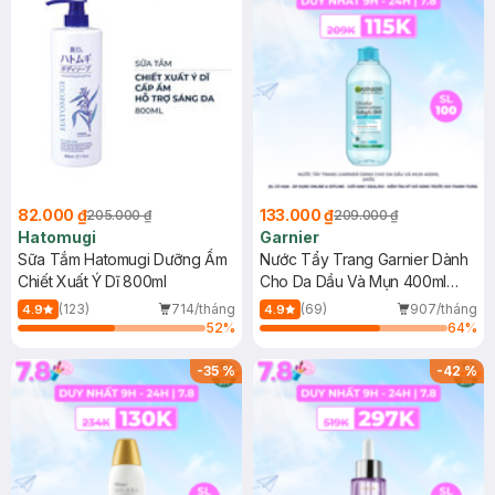
82.000 ₫
133.000 ₫
205.000 ₫
209.000 ₫
Hatomugi
Garnier
Sữa Tắm Hatomugi Dưỡng Ẩm
Nước Tẩy Trang Garnier Dành
Chiết Xuất Ý Dĩ 800ml
Cho Da Dầu Và Mụn 400ml
(Mới)
(123)
714/tháng
(69)
907/tháng
4.9
4.9
52
%
64
%
-
35
%
-
42
%