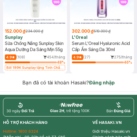
152.000 ₫
302.000 ₫
234.000 ₫
519.000 ₫
Sunplay
L'Oreal
Sữa Chống Nắng Sunplay Skin
Serum L'Oreal Hyaluronic Acid
Aqua Dưỡng Da Sáng Mịn 55g
Cấp Ẩm Sáng Da 30ml
(108)
454/tháng
(27)
275/tháng
4.9
4.9
48
%
46
%
Bill 199K Sunplay tặng Tinh Chất
Chống Nắng 7g trị giá 30K (SL có
hạn)
Bạn đã có tài khoản Hasaki?
Đăng nhập
return
nowfree
price
HỖ TRỢ KHÁCH HÀNG
VỀ HASAKI.VN
Hotline:
1800 6324
Giới thiệu Hasaki.vn