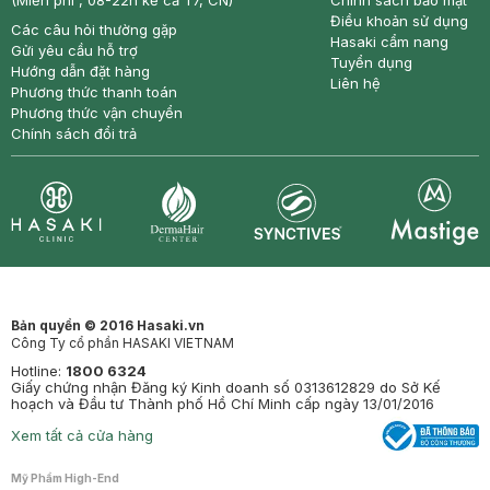
(Miễn phí , 08-22h kể cả T7, CN)
Chính sách bảo mật
Điều khoản sử dụng
Các câu hỏi thường gặp
Hasaki cẩm nang
Gửi yêu cầu hỗ trợ
Tuyển dụng
Hướng dẫn đặt hàng
Liên hệ
Phương thức thanh toán
Phương thức vận chuyển
Chính sách đổi trả
Synctives
Clinic
Dermahair
Mastige
Bản quyền © 2016 Hasaki.vn
Công Ty cổ phần HASAKI VIETNAM
Hotline:
1800 6324
Giấy chứng nhận Đăng ký Kinh doanh số 0313612829 do Sở Kế
hoạch và Đầu tư Thành phố Hồ Chí Minh cấp ngày 13/01/2016
Xem tất cả cửa hàng
Mỹ Phẩm High-End