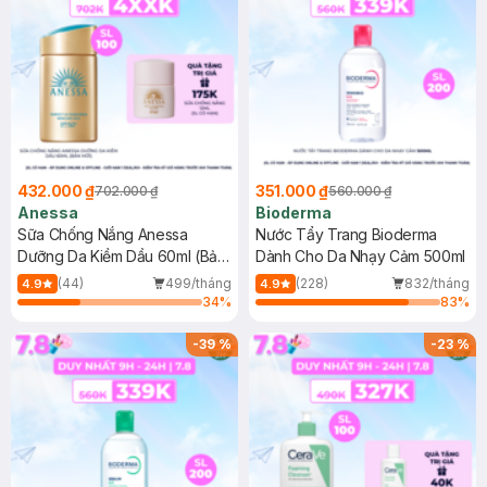
432.000 ₫
351.000 ₫
702.000 ₫
560.000 ₫
Anessa
Bioderma
Sữa Chống Nắng Anessa
Nước Tẩy Trang Bioderma
Dưỡng Da Kiềm Dầu 60ml (Bản
Dành Cho Da Nhạy Cảm 500ml
Mới)
(44)
499/tháng
(228)
832/tháng
4.9
4.9
34
%
83
%
-
39
%
-
23
%