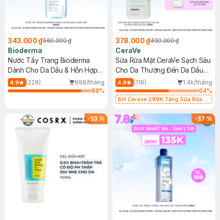
343.000 ₫
378.000 ₫
560.000 ₫
490.000 ₫
Bioderma
CeraVe
Nước Tẩy Trang Bioderma
Sữa Rửa Mặt CeraVe Sạch Sâu
Dành Cho Da Dầu & Hỗn Hợp
Cho Da Thường Đến Da Dầu
500ml
473ml
(228)
698/tháng
(116)
1.4k/tháng
4.9
4.9
88
%
64
%
Bill Cerave 299K Tặng Sữa Rửa
Mặt Cerave 30ml (SL có hạn)
-
53
%
-
37
%