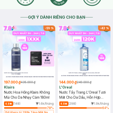
GỢI Ý DÀNH RIÊNG CHO BẠN
-
55
%
-
42
%
197.000 ₫
144.000 ₫
435.000 ₫
249.000 ₫
Klairs
L'Oreal
Nước Hoa Hồng Klairs Không
Nước Tẩy Trang L'Oreal Tươi
Mùi Cho Da Nhạy Cảm 180ml
Mát Cho Da Dầu, Hỗn Hợp
400ml
(148)
1.6k/tháng
(298)
1.9k/tháng
4.8
4.8
78
%
64
%
Bill Klairs từ 299k Tặng Mặt Nạ