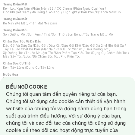
Trang Điểm Mặt
Kem Lót
/
Kem Nền
/
Phấn Nền
/
BB / CC Cream
/
Phấn Nước Cushion
/
Che Khuyết Điểm
/
Má Hồng
/
Tạo Khối / Highlight
/
Phấn Phủ
/
Xịt Khoá Makeup
Trang Điểm Mắt
Kẻ Mày
/
Kẻ Mắt
/
Phấn Mắt
/
Mascara
Trang Điểm Môi
Son Dưỡng Môi
/
Son Kem / Tint
/
Son Thỏi
/
Son Bóng
/
Tẩy Trang Mắt / Môi
Chăm Sóc Tóc Và Da Đầu
Dầu Gội Và Dầu Xả
/
Dầu Gội
/
Dầu Xả
/
Dầu Gội Khô
/
Dầu Gội Xả 2in1
/
Bộ Gội Xả
/
Tẩy Tế Bào Chết Da Đầu
/
Mặt Nạ / Kem Ủ Tóc
/
Serum / Dầu Dưỡng Tóc
/
Xịt Dưỡng Tóc
/
Thuốc Nhuộm Tóc
/
Sản Phẩm Tạo Kiểu Tóc
/
Dụng Cụ Chăm Sóc Tóc
/
Máy Sấy Tóc
/
Lược
/
Bộ Chăm Sóc Tóc
/
Phụ Kiện Tóc
Chăm Sóc Cơ Thể
Kem Tẩy Lông
/
Dụng Cụ Tẩy Lông
Nước Hoa
Nước Hoa Nữ
/
Nước Hoa Nam
/
Nước Hoa Cao Cấp
/
Xịt Thơm Toàn Thân
/
Nước Hoa Vùng Kín
Notice about cookies usage
BIỂU NGỮ COOKIE
Chăm Sóc Cá Nhân
Chúng tôi quan tâm đến quyền riêng tư của bạn.
Chống Muỗi
/
Khẩu Trang
/
Máy Massage
/
Mặt Nạ Xông Hơi
/
Nước Rửa Tay
/
Sản Phẩm Chăm Sóc Khác
/
Bàn Chải Đánh Răng
/
Bàn Chải Điện
/
Chúng tôi sử dụng các cookie cần thiết để vận hành
Hỗ Trợ Trắng Răng
/
Kem Đánh Răng
/
Máy Tăm Nước
/
Nước Súc Miệng
/
Tăm / Chỉ Nha Khoa
/
Xịt Thơm Miệng
/
Dung Dịch Vệ Sinh
/
Dưỡng Vùng Kín
/
website của chúng tôi và đồng hành cùng bạn trong
Khăn Ướt Vệ Sinh Vùng Kín
/
Băng Vệ Sinh
/
Tampon
/
Bọt Cạo Râu
/
Dao Cạo Râu
/
Máy Cạo Râu
suốt quá trình điều hướng. Với sự đồng ý của bạn,
Vấn Đề Về Da
chúng tôi và các đối tác của chúng tôi cũng sử dụng
Da Dầu / Lỗ Chân Lông To
/
Da Khô / Mất Nước
/
Da Lão Hóa
/
Da Mụn
/
Da Nhạy Cảm / Kích Ứng
/
Da Xỉn Màu
/
Thâm / Nám / Tàn Nhang
/
cookie để theo dõi các hoạt động trực tuyến của
Quầng Thâm & Bọng Mắt
/
Sẹo
/
Viêm Da Cơ Địa