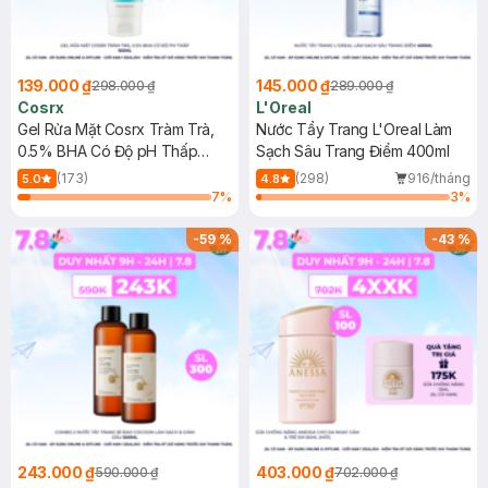
139.000 ₫
145.000 ₫
298.000 ₫
289.000 ₫
Cosrx
L'Oreal
Gel Rửa Mặt Cosrx Tràm Trà,
Nước Tẩy Trang L'Oreal Làm
0.5% BHA Có Độ pH Thấp
Sạch Sâu Trang Điểm 400ml
150ml
(173)
(298)
916/tháng
5.0
4.8
7
%
3
%
-
59
%
-
43
%
243.000 ₫
403.000 ₫
590.000 ₫
702.000 ₫