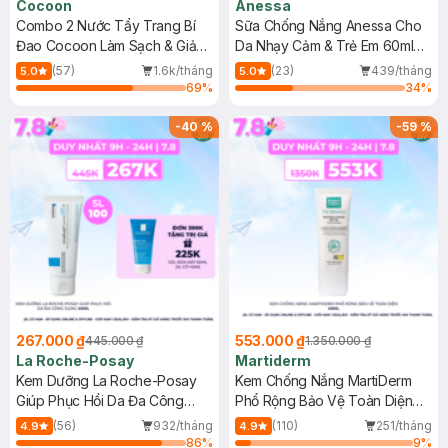
Cocoon
Anessa
Combo 2 Nước Tẩy Trang Bí
Sữa Chống Nắng Anessa Cho
Đao Cocoon Làm Sạch & Giảm
Da Nhạy Cảm & Trẻ Em 60ml
Dầu 500ml
(Mới)
(57)
1.6k/tháng
(23)
439/tháng
5.0
5.0
69
%
34
%
-
40
%
-
59
%
267.000 ₫
553.000 ₫
445.000 ₫
1.350.000 ₫
La Roche-Posay
Martiderm
Kem Dưỡng La Roche-Posay
Kem Chống Nắng MartiDerm
Giúp Phục Hồi Da Đa Công
Phổ Rộng Bảo Vệ Toàn Diện
Dụng 40ml
40ml
(56)
932/tháng
(110)
251/tháng
4.9
4.9
86
%
9
%