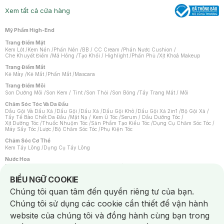
Xem tất cả cửa hàng
Mỹ Phẩm High-End
Trang Điểm Mặt
Kem Lót
/
Kem Nền
/
Phấn Nền
/
BB / CC Cream
/
Phấn Nước Cushion
/
Che Khuyết Điểm
/
Má Hồng
/
Tạo Khối / Highlight
/
Phấn Phủ
/
Xịt Khoá Makeup
Trang Điểm Mắt
Kẻ Mày
/
Kẻ Mắt
/
Phấn Mắt
/
Mascara
Trang Điểm Môi
Son Dưỡng Môi
/
Son Kem / Tint
/
Son Thỏi
/
Son Bóng
/
Tẩy Trang Mắt / Môi
Chăm Sóc Tóc Và Da Đầu
Dầu Gội Và Dầu Xả
/
Dầu Gội
/
Dầu Xả
/
Dầu Gội Khô
/
Dầu Gội Xả 2in1
/
Bộ Gội Xả
/
Tẩy Tế Bào Chết Da Đầu
/
Mặt Nạ / Kem Ủ Tóc
/
Serum / Dầu Dưỡng Tóc
/
Xịt Dưỡng Tóc
/
Thuốc Nhuộm Tóc
/
Sản Phẩm Tạo Kiểu Tóc
/
Dụng Cụ Chăm Sóc Tóc
/
Máy Sấy Tóc
/
Lược
/
Bộ Chăm Sóc Tóc
/
Phụ Kiện Tóc
Chăm Sóc Cơ Thể
Kem Tẩy Lông
/
Dụng Cụ Tẩy Lông
Nước Hoa
Nước Hoa Nữ
/
Nước Hoa Nam
/
Nước Hoa Cao Cấp
/
Xịt Thơm Toàn Thân
/
Nước Hoa Vùng Kín
Notice about cookies usage
BIỂU NGỮ COOKIE
Chăm Sóc Cá Nhân
Chúng tôi quan tâm đến quyền riêng tư của bạn.
Chống Muỗi
/
Khẩu Trang
/
Máy Massage
/
Mặt Nạ Xông Hơi
/
Nước Rửa Tay
/
Sản Phẩm Chăm Sóc Khác
/
Bàn Chải Đánh Răng
/
Bàn Chải Điện
/
Chúng tôi sử dụng các cookie cần thiết để vận hành
Hỗ Trợ Trắng Răng
/
Kem Đánh Răng
/
Máy Tăm Nước
/
Nước Súc Miệng
/
Tăm / Chỉ Nha Khoa
/
Xịt Thơm Miệng
/
Dung Dịch Vệ Sinh
/
Dưỡng Vùng Kín
/
website của chúng tôi và đồng hành cùng bạn trong
Khăn Ướt Vệ Sinh Vùng Kín
/
Băng Vệ Sinh
/
Tampon
/
Bọt Cạo Râu
/
Dao Cạo Râu
/
Máy Cạo Râu