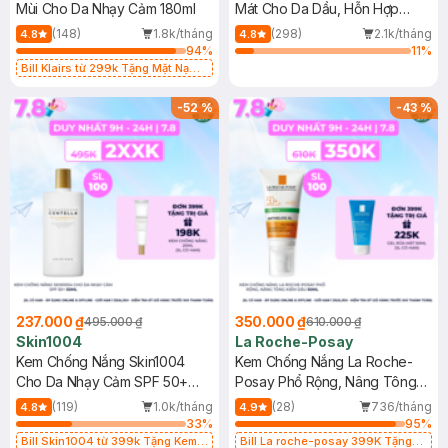
Mùi Cho Da Nhạy Cảm 180ml
Mát Cho Da Dầu, Hỗn Hợp
400ml
(148)
1.8k/tháng
(298)
2.1k/tháng
4.8
4.8
94
%
11
%
Bill Klairs từ 299k Tặng Mặt Nạ
Làm Dịu Da & Kiểm Soát Dầu Nhờn
25ml (SL Có Hạn)
-
52
%
-
43
%
237.000 ₫
350.000 ₫
495.000 ₫
610.000 ₫
Skin1004
La Roche-Posay
Kem Chống Nắng Skin1004
Kem Chống Nắng La Roche-
Cho Da Nhạy Cảm SPF 50+
Posay Phổ Rộng, Nâng Tông
50ml
Kiềm Dầu 50ml
(119)
1.0k/tháng
(28)
736/tháng
4.8
4.9
33
%
95
%
Bill Skin1004 từ 399k Tặng Kem
Bill La roche-posay 399K Tặng