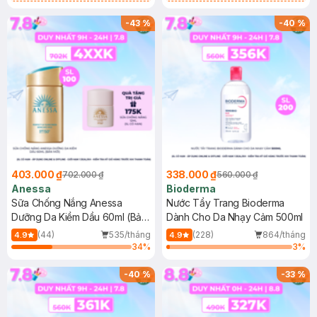
Chống Nắng Cho Da Nhạy Cảm
Gel rửa mặt da dầu nhạy cảm 50ml
SPF 50+ 20ml (SL Có Hạn)
(SL có hạn)
-
43
%
-
40
%
403.000 ₫
338.000 ₫
702.000 ₫
560.000 ₫
Anessa
Bioderma
Sữa Chống Nắng Anessa
Nước Tẩy Trang Bioderma
Dưỡng Da Kiềm Dầu 60ml (Bản
Dành Cho Da Nhạy Cảm 500ml
Mới)
(44)
535/tháng
(228)
864/tháng
4.9
4.9
34
%
3
%
-
40
%
-
33
%