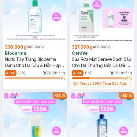
338.000 ₫
327.000 ₫
560.000 ₫
490.000 ₫
Bioderma
CeraVe
Nước Tẩy Trang Bioderma
Sữa Rửa Mặt CeraVe Sạch Sâu
Dành Cho Da Dầu & Hỗn Hợp
Cho Da Thường Đến Da Dầu
500ml
473ml
(228)
709/tháng
(116)
1.6k/tháng
4.9
4.9
1
%
34
%
Bill Cerave 299K Tặng Sữa Rửa
Mặt Cerave 30ml (SL có hạn)
-
53
%
-
50
%