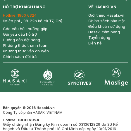
return
nowfree
price
HỖ TRỢ KHÁCH HÀNG
VỀ HASAKI.VN
Hotline:
1800 6324
Giới thiệu Hasaki.vn
(Miễn phí , 08-22h kể cả T7, CN)
Chính sách bảo mật
Điều khoản sử dụng
Các câu hỏi thường gặp
Hasaki cẩm nang
Gửi yêu cầu hỗ trợ
Tuyển dụng
Hướng dẫn đặt hàng
Liên hệ
Phương thức thanh toán
Phương thức vận chuyển
Chính sách đổi trả
Synctives
Clinic
Dermahair
Mastige
Bản quyền © 2016 Hasaki.vn
Công Ty cổ phần HASAKI VIETNAM
Hotline:
1800 6324
Giấy chứng nhận Đăng ký Kinh doanh số 0313612829 do Sở Kế
hoạch và Đầu tư Thành phố Hồ Chí Minh cấp ngày 13/01/2016