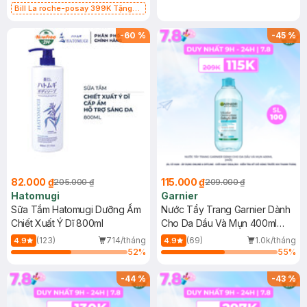
Bill La roche-posay 399K Tặng
Gel rửa mặt da dầu nhạy cảm 50ml
(SL có hạn)
-
60
%
-
45
%
82.000 ₫
115.000 ₫
205.000 ₫
209.000 ₫
Hatomugi
Garnier
Sữa Tắm Hatomugi Dưỡng Ẩm
Nước Tẩy Trang Garnier Dành
Chiết Xuất Ý Dĩ 800ml
Cho Da Dầu Và Mụn 400ml
(Mới)
(123)
714/tháng
(69)
1.0k/tháng
4.9
4.9
52
%
55
%
-
44
%
-
43
%