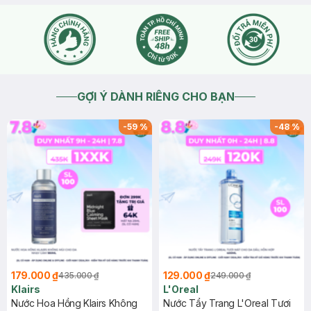
GỢI Ý DÀNH RIÊNG CHO BẠN
-
59
%
-
48
%
179.000 ₫
129.000 ₫
435.000 ₫
249.000 ₫
Klairs
L'Oreal
Nước Hoa Hồng Klairs Không
Nước Tẩy Trang L'Oreal Tươi