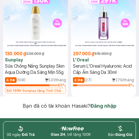
130.000 ₫
297.000 ₫
234.000 ₫
519.000 ₫
Sunplay
L'Oreal
Sữa Chống Nắng Sunplay Skin
Serum L'Oreal Hyaluronic Acid
Aqua Dưỡng Da Sáng Mịn 55g
Cấp Ẩm Sáng Da 30ml
(108)
531/tháng
(27)
279/tháng
4.9
4.9
85
%
8
%
Bill 199K Sunplay tặng Tinh Chất
Chống Nắng 7g trị giá 30K (SL có
hạn)
Bạn đã có tài khoản Hasaki?
Đăng nhập