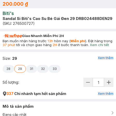
200.000 ₫
Biti's
Sandal Si Biti's Cao Su Bé Gái Đen 29 DRB024488DEN29
(SKU:
276500727
)
Giao Nhanh Miễn Phí 2H
Bạn muốn nhận hàng trước
13h
hôm nay (
Miễn phí
). Đặt hàng trong
37 phút
tới và chọn giao hàng
2H
ở bước thanh toán.
Xem chi tiết
Xem thêm
Size
:
29
28
29
31
32
33
Số lượng:
337
Chi nhánh tạm hết sản phẩm
Xem thêm
Mô tả sản phẩm
Đang cập nhật