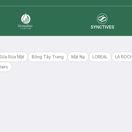
Synctives
Dermahair
Sữa Rửa Mặt
Bông Tẩy Trang
Mặt Nạ
LOREAL
LA ROC
lairs