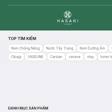
Clinic
TOP TÌM KIẾM
Kem Chống Nắng
Nước Tẩy Trang
Kem Dưỡng Ẩm
Obagi
VASELINE
Carslan
cerave
olay
toner k
DANH MỤC SẢN PHẨM