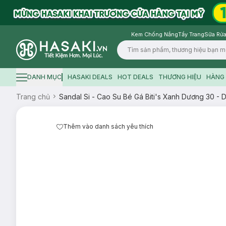
Kem Chống Nắng
Tẩy Trang
Sữa Rửa
Logo
DANH MỤC
HASAKI DEALS
HOT DEALS
THƯƠNG HIỆU
HÀNG 
Hamburger icon
Trang chủ
Sandal Si - Cao Su Bé Gá Biti's Xanh Dương 30 
Thêm vào danh sách yêu thích