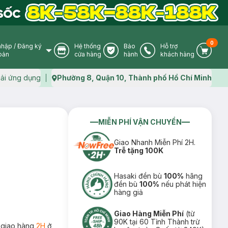
0
nhập
/
Đăng ký
Hệ thống
Bảo
Hỗ trợ
User Icon
Store Icon
Warranty Icon
Phone Icon
Cart I
oản
cửa hàng
hành
khách hàng
ải ứng dụng
Phường 8, Quận 10, Thành phố Hồ Chí Minh
Map icon
MIỄN PHÍ VẬN CHUYỂN
Giao Nhanh Miễn Phí 2H.
Trễ tặng 100K
Hasaki đền bù
100%
hãng
đền bù
100%
nếu phát hiện
hàng giả
Giao Hàng Miễn Phí
(từ
90K tại 60 Tỉnh Thành trừ
 giao hàng
2H
ở