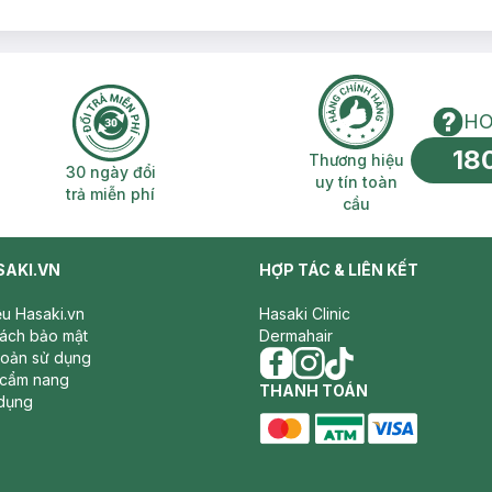
HO
18
n phí 2H
30 ngày đổi trả miễn phí
Thương hiệu uy 
Thương hiệu
30 ngày đổi
uy tín toàn
trả miễn phí
cầu
SAKI.VN
HỢP TÁC & LIÊN KẾT
iệu Hasaki.vn
Hasaki Clinic
sách bảo mật
Dermahair
hoản sử dụng
 cẩm nang
facebook
THANH TOÁN
instagram
tiktok
dụng
master card
ATM card
visa card