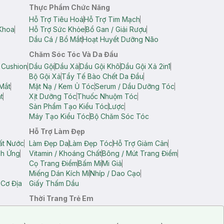
Thực Phẩm Chức Năng
Hỗ Trợ Tiêu Hoá
Hỗ Trợ Tim Mạch
Khoa
Hỗ Trợ Sức Khỏe
Bổ Gan / Giải Rượu
Dầu Cá / Bổ Mắt
Hoạt Huyết Dưỡng Não
Chăm Sóc Tóc Và Da Đầu
 Cushion
Dầu Gội
Dầu Xả
Dầu Gội Khô
Dầu Gội Xả 2in1
Bộ Gội Xả
Tẩy Tế Bào Chết Da Đầu
Mắt
Mặt Nạ / Kem Ủ Tóc
Serum / Dầu Dưỡng Tóc
t
Xịt Dưỡng Tóc
Thuốc Nhuộm Tóc
Sản Phẩm Tạo Kiểu Tóc
Lược
Máy Tạo Kiểu Tóc
Bộ Chăm Sóc Tóc
Hỗ Trợ Làm Đẹp
ất Nước
Làm Đẹp Da
Làm Đẹp Tóc
Hỗ Trợ Giảm Cân
ch Ứng
Vitamin / Khoáng Chất
Bông / Mút Trang Điểm
Cọ Trang Điểm
Bấm Mi
Mi Giả
Miếng Dán Kích Mí
Nhíp / Dao Cạo
 Cơ Địa
Giấy Thấm Dầu
Thời Trang Trẻ Em
op Nam
Áo Dây Trẻ Em
Áo Thun Trẻ Em
Áo Sát Nách Trẻ Em
Quần Short Trẻ Em