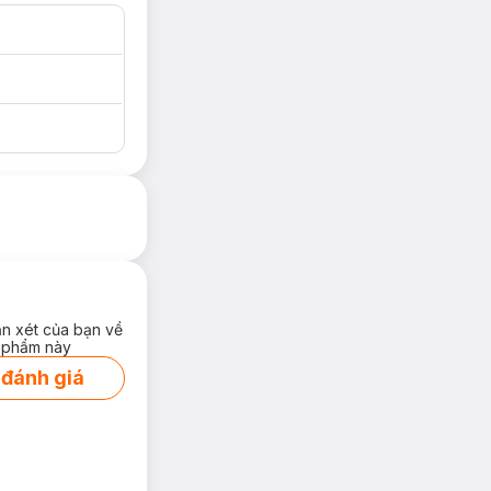
ận xét của bạn về
 phẩm này
 đánh giá