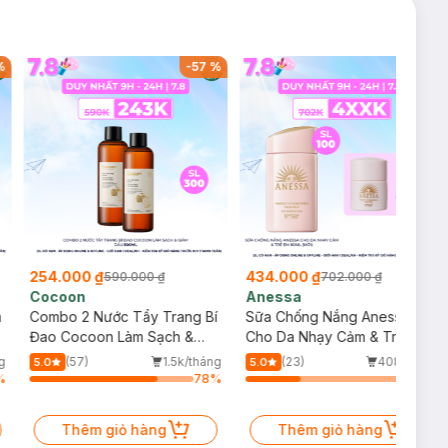
%
-
57
%
-
38
%
254.000 ₫
434.000 ₫
590.000 ₫
702.000 ₫
Cocoon
Anessa
m
Combo 2 Nước Tẩy Trang Bí
Sữa Chống Nắng Anessa
Đao Cocoon Làm Sạch &
Cho Da Nhạy Cảm & Trẻ Em
Giảm Dầu 500ml
60ml (Mới)
g
(57)
1.5k/tháng
(23)
408/tháng
5.0
5.0
%
78
%
33
%
Thêm giỏ hàng
Thêm giỏ hàng