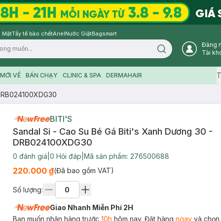
 Mặt
Tẩy tế bào chết
Ariel
Nước Giặt
Bagsmart
Đăng 
Search icon
Tài kh
T
MỚI VỀ
BÁN CHẠY
CLINIC & SPA
DERMAHAIR
- DRB024100XDG30
BITI'S
Sandal Si - Cao Su Bé Gá Biti's Xanh Dương 30 -
DRB024100XDG30
0
đánh giá
|
0
Hỏi đáp
|
Mã sản phẩm:
276500688
220.000 ₫
(Đã bao gồm VAT)
Số lượng:
Giao Nhanh Miễn Phí 2H
Bạn muốn nhận hàng trước
10h
hôm nay. Đặt hàng
ngay
và chọn