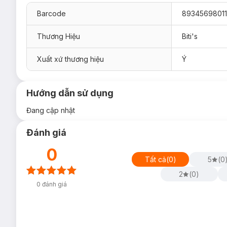
Barcode
8934569801
Thương Hiệu
Biti's
Xuất xứ thương hiệu
Ý
Hướng dẫn sử dụng
Đang cập nhật
Đánh giá
0
Tất cả
(
0
)
5
(
0
2
(
0
)
0
đánh giá