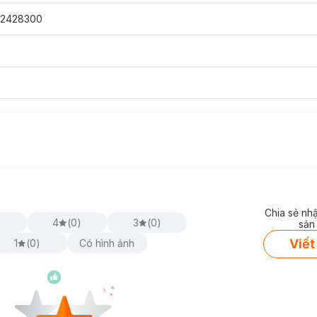
12428300
Chia sẻ nh
)
4
(
0
)
3
(
0
)
sản
Viết
1
(
0
)
Có hình ảnh