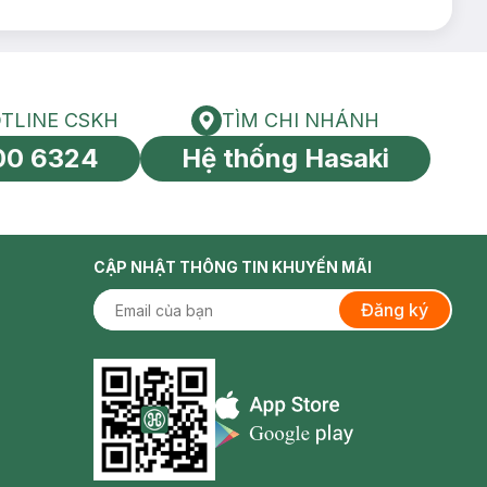
TLINE CSKH
TÌM CHI NHÁNH
HOTLINE CSKH
Tìm chi nhánh
00 6324
Hệ thống Hasaki
tín toàn cầu
CẬP NHẬT THÔNG TIN KHUYẾN MÃI
Đăng ký
Appstore icon
Goolge Play icon