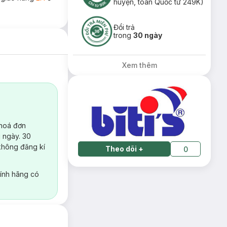
huyện, toàn Quốc từ 249K)
Đổi trả
trong
30 ngày
Xem thêm
 hoá đơn
 ngày. 30
không đăng kí
Theo dõi
+
0
ính hãng có