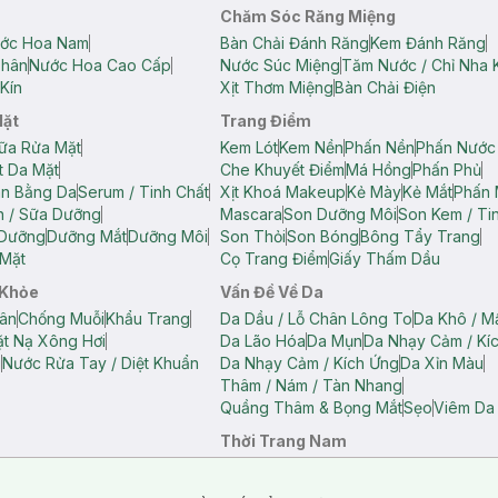
Chăm Sóc Răng Miệng
ớc Hoa Nam
Bàn Chải Đánh Răng
Kem Đánh Răng
Thân
Nước Hoa Cao Cấp
Nước Súc Miệng
Tăm Nước / Chỉ Nha 
Kín
Xịt Thơm Miệng
Bàn Chải Điện
Mặt
Trang Điểm
ữa Rửa Mặt
Kem Lót
Kem Nền
Phấn Nền
Phấn Nước
t Da Mặt
Che Khuyết Điểm
Má Hồng
Phấn Phủ
ân Bằng Da
Serum / Tinh Chất
Xịt Khoá Makeup
Kẻ Mày
Kẻ Mắt
Phấn 
n / Sữa Dưỡng
Mascara
Son Dưỡng Môi
Son Kem / Tin
 Dưỡng
Dưỡng Mắt
Dưỡng Môi
Son Thỏi
Son Bóng
Bông Tẩy Trang
Mặt
Cọ Trang Điểm
Giấy Thấm Dầu
 Khỏe
Vấn Đề Về Da
ân
Chống Muỗi
Khẩu Trang
Da Dầu / Lỗ Chân Lông To
Da Khô / M
t Nạ Xông Hơi
Da Lão Hóa
Da Mụn
Da Nhạy Cảm / Kí
g
Nước Rửa Tay / Diệt Khuẩn
Da Nhạy Cảm / Kích Ứng
Da Xỉn Màu
Thâm / Nám / Tàn Nhang
Quầng Thâm & Bọng Mắt
Sẹo
Viêm Da
Thời Trang Nam
ữ
Áo Hai Dây Nữ
Áo Polo Nữ
Áo Polo Nam
Áo Thun Nam
Áo Tank T
Tank Top Nữ
Quần Dài Nữ
Quần Lót Nam
Quần Short Nam