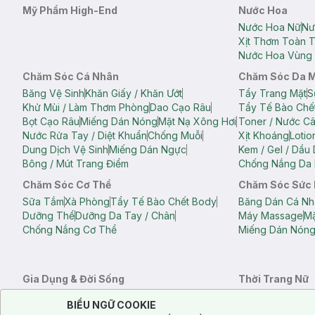
Mỹ Phẩm High-End
Nước Hoa
Nước Hoa Nữ
Nư
Xịt Thơm Toàn 
Nước Hoa Vùng 
Chăm Sóc Cá Nhân
Chăm Sóc Da 
Băng Vệ Sinh
Khăn Giấy / Khăn Ướt
Tẩy Trang Mặt
S
Khử Mùi / Làm Thơm Phòng
Dao Cạo Râu
Tẩy Tế Bào Chế
Bọt Cạo Râu
Miếng Dán Nóng
Mặt Nạ Xông Hơi
Toner / Nước C
Nước Rửa Tay / Diệt Khuẩn
Chống Muỗi
Xịt Khoáng
Lotio
Dung Dịch Vệ Sinh
Miếng Dán Ngực
Kem / Gel / Dầu
Bông / Mút Trang Điểm
Chống Nắng Da 
Chăm Sóc Cơ Thể
Chăm Sóc Sức
Sữa Tắm
Xà Phòng
Tẩy Tế Bào Chết Body
Băng Dán Cá Nh
Dưỡng Thể
Dưỡng Da Tay / Chân
Máy Massage
Mặ
Chống Nắng Cơ Thể
Miếng Dán Nón
Gia Dụng & Đời Sống
Thời Trang Nữ
Khăn Tắm
Bông Tắm / Phụ Kiện Tắm
Áo Crop Top N
Notice about cookies usage
Cookie Consent
BIỂU NGỮ COOKIE
Phụ Kiện Điện Thoại
Quạt Cầm Tay / Quạt Mini
Áo Thun Nữ
Áo 