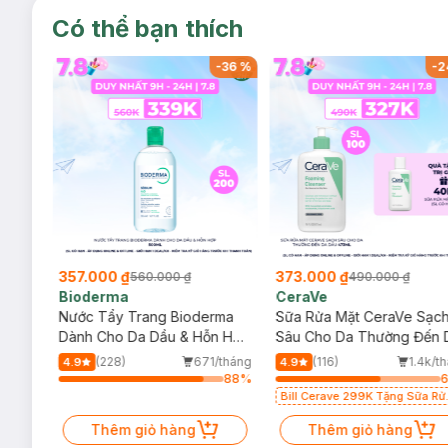
Có thể bạn thích
-
32
%
-
36
%
-
2
357.000 ₫
373.000 ₫
560.000 ₫
490.000 ₫
Bioderma
CeraVe
rma
Nước Tẩy Trang Bioderma
Sữa Rửa Mặt CeraVe Sạc
m
Dành Cho Da Dầu & Hỗn Hợp
Sâu Cho Da Thường Đến 
500ml
Dầu 473ml
/tháng
(228)
671/tháng
(116)
1.4k/t
4.9
4.9
64
%
88
%
Bill Cerave 299K Tặng Sữa Rử
Mặt Cerave 30ml (SL có hạn)
Thêm giỏ hàng
Thêm giỏ hàng