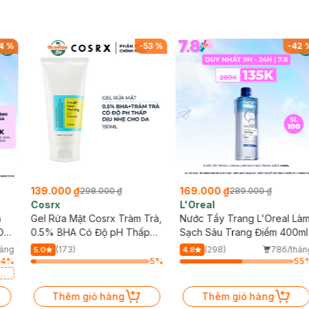
4
%
-
53
%
-
42
139.000 ₫
169.000 ₫
298.000 ₫
289.000 ₫
Cosrx
L'Oreal
h
Gel Rửa Mặt Cosrx Tràm Trà,
Nước Tẩy Trang L'Oreal Là
Da
0.5% BHA Có Độ pH Thấp
Sạch Sâu Trang Điểm 400ml
150ml
háng
(173)
(298)
786/thán
5.0
4.8
64
%
5
%
55
a
Thêm giỏ hàng
Thêm giỏ hàng