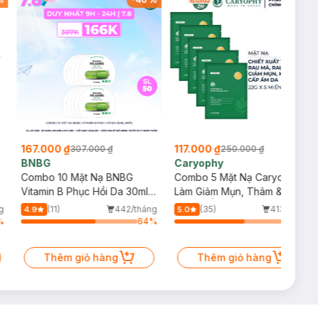
167.000 ₫
117.000 ₫
307.000 ₫
250.000 ₫
BNBG
Caryophy
Combo 10 Mặt Nạ BNBG
Combo 5 Mặt Nạ Caryophy
Vitamin B Phục Hồi Da 30ml
Làm Giảm Mụn, Thâm &
(Mới)
Dưỡng Ẩm Da 22g
g
(11)
442/tháng
(35)
413/tháng
4.9
5.0
%
64
%
60
%
Thêm giỏ hàng
Thêm giỏ hàng