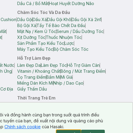
Dầu Cá / Bổ Mắt
Hoạt Huyết Dưỡng Não
Chăm Sóc Tóc Và Da Đầu
 Cushion
Dầu Gội
Dầu Xả
Dầu Gội Khô
Dầu Gội Xả 2in1
Bộ Gội Xả
Tẩy Tế Bào Chết Da Đầu
Mắt
Mặt Nạ / Kem Ủ Tóc
Serum / Dầu Dưỡng Tóc
t
Xịt Dưỡng Tóc
Thuốc Nhuộm Tóc
Sản Phẩm Tạo Kiểu Tóc
Lược
Máy Tạo Kiểu Tóc
Bộ Chăm Sóc Tóc
Hỗ Trợ Làm Đẹp
ất Nước
Làm Đẹp Da
Làm Đẹp Tóc
Hỗ Trợ Giảm Cân
ch Ứng
Vitamin / Khoáng Chất
Bông / Mút Trang Điểm
Cọ Trang Điểm
Bấm Mi
Mi Giả
Miếng Dán Kích Mí
Nhíp / Dao Cạo
 Cơ Địa
Giấy Thấm Dầu
Thời Trang Trẻ Em
op Nam
Áo Dây Trẻ Em
Áo Thun Trẻ Em
Áo Sát Nách Trẻ Em
Quần Short Trẻ Em
ôi và đồng hành cùng bạn trong suốt quá trình điều
ực tuyến của bạn, đề xuất nội dung và quảng cáo phù
cập
Chính sách cookie
của Hasaki.