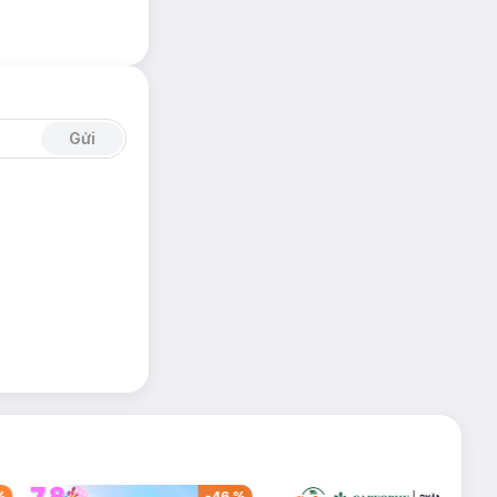
Gửi
%
-
46
%
-
53
%