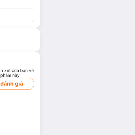
ận xét của bạn về
 phẩm này
 đánh giá