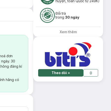
huyện, toàn Quốc từ 249K)
Đổi trả
trong
30 ngày
Xem thêm
 hoá đơn
 ngày. 30
không đăng kí
Theo dõi
+
0
ính hãng có