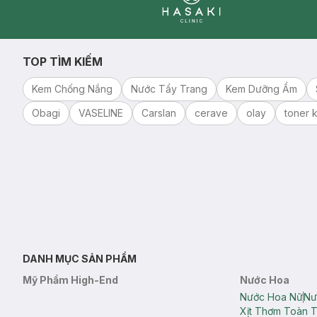
Clinic
TOP TÌM KIẾM
Kem Chống Nắng
Nước Tẩy Trang
Kem Dưỡng Ẩm
Obagi
VASELINE
Carslan
cerave
olay
toner k
DANH MỤC SẢN PHẨM
Mỹ Phẩm High-End
Nước Hoa
Nước Hoa Nữ
Nư
Xịt Thơm Toàn 