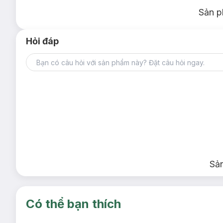
Sản p
Hỏi đáp
Sả
Có thể bạn thích
-
47
%