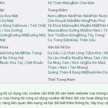
Kín
Xịt Thơm Miệng
Bàn Chải Điện
Mặt
Trang Điểm
ữa Rửa Mặt
Kem Lót
Kem Nền
Phấn Nền
Phấn Nước
t Da Mặt
Che Khuyết Điểm
Má Hồng
Phấn Phủ
ân Bằng Da
Serum / Tinh Chất
Xịt Khoá Makeup
Kẻ Mày
Kẻ Mắt
Phấn 
n / Sữa Dưỡng
Mascara
Son Dưỡng Môi
Son Kem / Tin
 Dưỡng
Dưỡng Mắt
Dưỡng Môi
Son Thỏi
Son Bóng
Bông Tẩy Trang
Mặt
Cọ Trang Điểm
Giấy Thấm Dầu
 Khỏe
Vấn Đề Về Da
ân
Chống Muỗi
Khẩu Trang
Da Dầu / Lỗ Chân Lông To
Da Khô / M
t Nạ Xông Hơi
Da Lão Hóa
Da Mụn
Da Nhạy Cảm / Kí
g
Nước Rửa Tay / Diệt Khuẩn
Da Nhạy Cảm / Kích Ứng
Da Xỉn Màu
Thâm / Nám / Tàn Nhang
Quầng Thâm & Bọng Mắt
Sẹo
Viêm Da
Thời Trang Nam
ữ
Áo Hai Dây Nữ
Áo Polo Nữ
Áo Polo Nam
Áo Thun Nam
Áo Tank T
Tank Top Nữ
Quần Dài Nữ
Quần Lót Nam
Quần Short Nam
g tôi sử dụng các cookie cần thiết để vận hành website của chúng t
n Short Nữ
tác của chúng tôi cũng sử dụng cookie để theo dõi các hoạt động tr
c năng liên quan đến mạng xã hội. Để biết thêm thông tin, hãy truy 
o Chéo
Túi Du Lịch