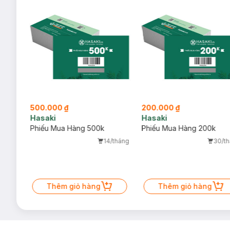
500.000 ₫
200.000 ₫
Hasaki
Hasaki
isse
Phiếu Mua Hàng 500k
Phiếu Mua Hàng 200k
14/tháng
30/t
/tháng
64
%
Thêm giỏ hàng
Thêm giỏ hàng