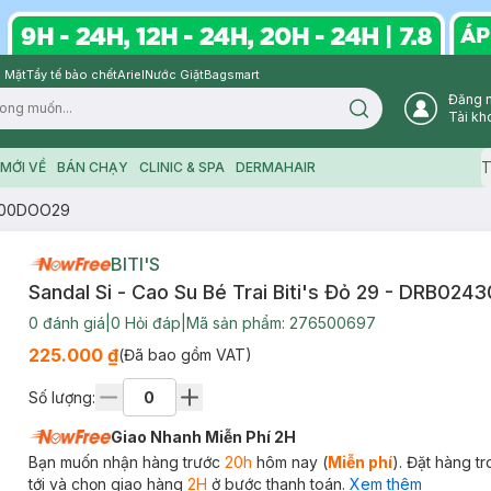
 Mặt
Tẩy tế bào chết
Ariel
Nước Giặt
Bagsmart
Đăng 
Search icon
Tài kh
T
MỚI VỀ
BÁN CHẠY
CLINIC & SPA
DERMAHAIR
24300DOO29
BITI'S
Sandal Si - Cao Su Bé Trai Biti's Đỏ 29 - DRB0
0
đánh giá
|
0
Hỏi đáp
|
Mã sản phẩm:
276500697
225.000 ₫
(Đã bao gồm VAT)
Số lượng:
Giao Nhanh Miễn Phí 2H
Bạn muốn nhận hàng trước
20h
hôm nay (
Miễn phí
). Đặt hàng t
tới và chọn giao hàng
2H
ở bước thanh toán.
Xem thêm