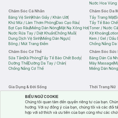
Nước Hoa Vùng 
Chăm Sóc Cá Nhân
Chăm Sóc Da 
Băng Vệ Sinh
Khăn Giấy / Khăn Ướt
Tẩy Trang Mặt
S
Khử Mùi / Làm Thơm Phòng
Dao Cạo Râu
Tẩy Tế Bào Chế
Bọt Cạo Râu
Miếng Dán Nóng
Mặt Nạ Xông Hơi
Toner / Nước C
Nước Rửa Tay / Diệt Khuẩn
Chống Muỗi
Xịt Khoáng
Lotio
Dung Dịch Vệ Sinh
Miếng Dán Ngực
Kem / Gel / Dầu
Bông / Mút Trang Điểm
Chống Nắng Da 
Chăm Sóc Cơ Thể
Chăm Sóc Sức
Sữa Tắm
Xà Phòng
Tẩy Tế Bào Chết Body
Băng Dán Cá Nh
Dưỡng Thể
Dưỡng Da Tay / Chân
Máy Massage
Mặ
Chống Nắng Cơ Thể
Miếng Dán Nón
Gia Dụng & Đời Sống
Thời Trang Nữ
Khăn Tắm
Bông Tắm / Phụ Kiện Tắm
Áo Crop Top N
Notice about cookies usage
Cookie Consent
BIỂU NGỮ COOKIE
Phụ Kiện Điện Thoại
Quạt Cầm Tay / Quạt Mini
Áo Thun Nữ
Áo 
Chúng tôi quan tâm đến quyền riêng tư của bạn. Chún
Khử Mùi / Làm Thơm Phòng
Nước Giặt
Nước Xả
Quần Lót Nữ
Quầ
hướng. Với sự đồng ý của bạn, chúng tôi và các đối 
Balo
Túi Xách
hợp với sở thích và ưu tiên của bạn cũng như các chứ
Balo Laptop
Balo Du Lịch
Túi Tote
Túi Đe