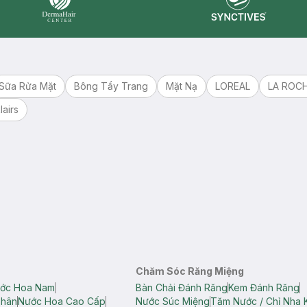
Synctives
Dermahair
Sữa Rửa Mặt
Bông Tẩy Trang
Mặt Nạ
LOREAL
LA ROC
lairs
Chăm Sóc Răng Miệng
ớc Hoa Nam
Bàn Chải Đánh Răng
Kem Đánh Răng
Thân
Nước Hoa Cao Cấp
Nước Súc Miệng
Tăm Nước / Chỉ Nha 