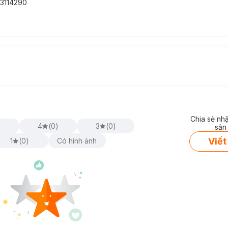
3114290
Chia sẻ nh
)
4
(
0
)
3
(
0
)
sản
Viết
1
(
0
)
Có hình ảnh