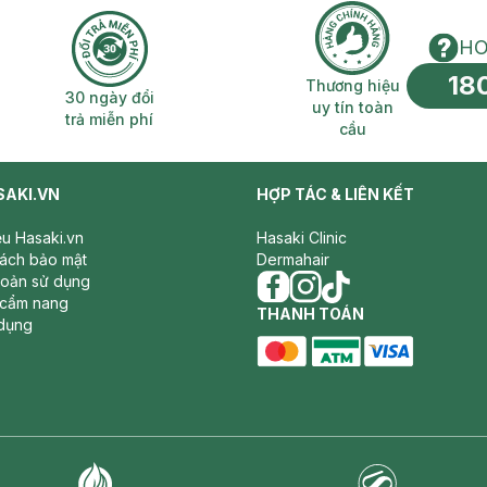
HO
18
n phí 2H
30 ngày đổi trả miễn phí
Thương hiệu uy 
Thương hiệu
30 ngày đổi
uy tín toàn
trả miễn phí
cầu
SAKI.VN
HỢP TÁC & LIÊN KẾT
iệu Hasaki.vn
Hasaki Clinic
sách bảo mật
Dermahair
hoản sử dụng
 cẩm nang
facebook
THANH TOÁN
instagram
tiktok
dụng
master card
ATM card
visa card