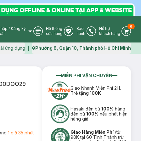
0
nhập
/
Đăng ký
Hệ thống
Bảo
Hỗ trợ
User Icon
Store Icon
Warranty Icon
Phone Icon
Cart I
oản
cửa hàng
hành
khách hàng
ải ứng dụng
Phường 8, Quận 10, Thành phố Hồ Chí Minh
Map icon
MIỄN PHÍ VẬN CHUYỂN
24300DOO29
Giao Nhanh Miễn Phí 2H.
Trễ tặng 100K
Hasaki đền bù
100%
hãng
đền bù
100%
nếu phát hiện
hàng giả
Giao Hàng Miễn Phí
(từ
rong
1 giờ 35 phút
90K tại 60 Tỉnh Thành trừ