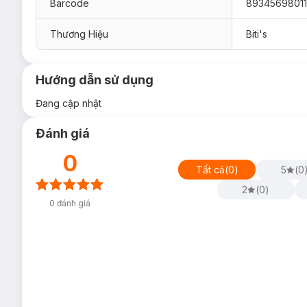
Barcode
89345698011
Thương Hiệu
Biti's
Hướng dẫn sử dụng
Đang cập nhật
Đánh giá
0
Tất cả
(
0
)
5
(
0
2
(
0
)
0
đánh giá