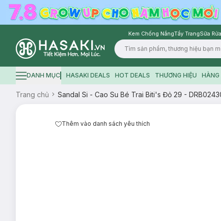
Kem Chống Nắng
Tẩy Trang
Sữa Rửa
Logo
DANH MỤC
HASAKI DEALS
HOT DEALS
THƯƠNG HIỆU
HÀNG 
Hamburger icon
Trang chủ
Sandal Si - Cao Su Bé Trai Biti's Đỏ 29 - DRB0
Thêm vào danh sách yêu thích