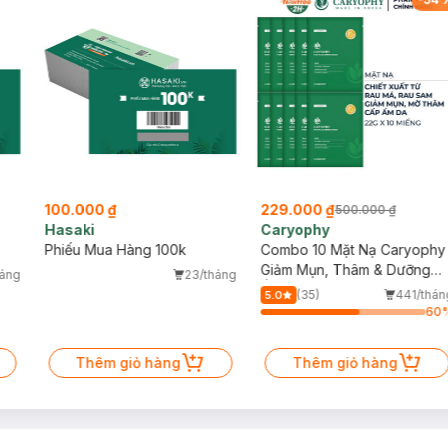
100.000 ₫
229.000 ₫
500.000 ₫
Hasaki
Caryophy
Phiếu Mua Hàng 100k
Combo 10 Mặt Nạ Caryophy
Giảm Mụn, Thâm & Dưỡng
háng
23/tháng
Ẩm Da 22g
(35)
441/thán
5.0
60
Thêm giỏ hàng
Thêm giỏ hàng