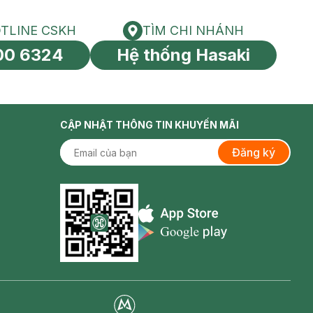
TLINE CSKH
TÌM CHI NHÁNH
HOTLINE CSKH
Tìm chi nhánh
00 6324
Hệ thống Hasaki
tín toàn cầu
CẬP NHẬT THÔNG TIN KHUYẾN MÃI
Đăng ký
Appstore icon
Goolge Play icon