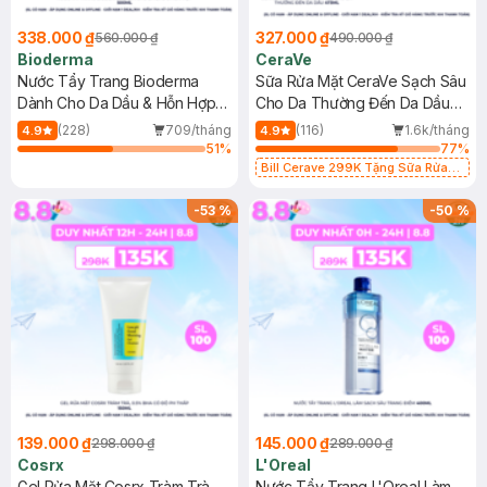
338.000 ₫
327.000 ₫
560.000 ₫
490.000 ₫
Bioderma
CeraVe
Nước Tẩy Trang Bioderma
Sữa Rửa Mặt CeraVe Sạch Sâu
Dành Cho Da Dầu & Hỗn Hợp
Cho Da Thường Đến Da Dầu
500ml
473ml
(228)
709/tháng
(116)
1.6k/tháng
4.9
4.9
51
%
77
%
Bill Cerave 299K Tặng Sữa Rửa
Mặt Cerave 30ml (SL có hạn)
-
53
%
-
50
%
139.000 ₫
145.000 ₫
298.000 ₫
289.000 ₫
Cosrx
L'Oreal
Gel Rửa Mặt Cosrx Tràm Trà,
Nước Tẩy Trang L'Oreal Làm