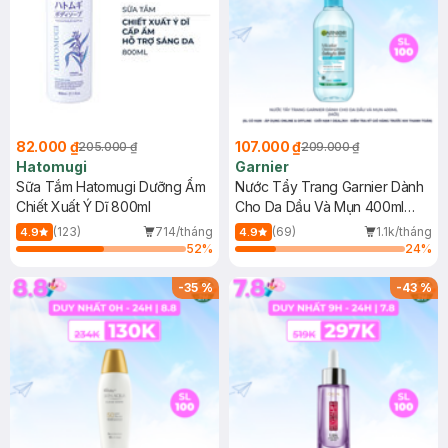
82.000 ₫
107.000 ₫
205.000 ₫
209.000 ₫
Hatomugi
Garnier
Sữa Tắm Hatomugi Dưỡng Ẩm
Nước Tẩy Trang Garnier Dành
Chiết Xuất Ý Dĩ 800ml
Cho Da Dầu Và Mụn 400ml
(Mới)
(123)
714/tháng
(69)
1.1k/tháng
4.9
4.9
52
%
24
%
-
35
%
-
43
%