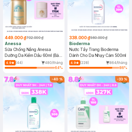
449.000 ₫
338.000 ₫
702.000 ₫
560.000 ₫
Anessa
Bioderma
Sữa Chống Nắng Anessa
Nước Tẩy Trang Bioderma
Dưỡng Da Kiềm Dầu 60ml (Bản
Dành Cho Da Nhạy Cảm 500ml
Mới)
(44)
480/tháng
(228)
864/tháng
4.9
4.9
64
%
86
%
-
40
%
-
33
%