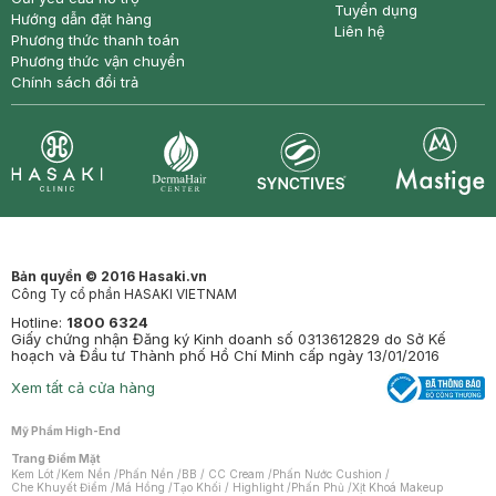
Tuyển dụng
Hướng dẫn đặt hàng
Liên hệ
Phương thức thanh toán
Phương thức vận chuyển
Chính sách đổi trả
Synctives
Clinic
Dermahair
Mastige
Bản quyền © 2016 Hasaki.vn
Công Ty cổ phần HASAKI VIETNAM
Hotline:
1800 6324
Giấy chứng nhận Đăng ký Kinh doanh số 0313612829 do Sở Kế
hoạch và Đầu tư Thành phố Hồ Chí Minh cấp ngày 13/01/2016
Xem tất cả cửa hàng
Mỹ Phẩm High-End
Trang Điểm Mặt
Kem Lót
/
Kem Nền
/
Phấn Nền
/
BB / CC Cream
/
Phấn Nước Cushion
/
Che Khuyết Điểm
/
Má Hồng
/
Tạo Khối / Highlight
/
Phấn Phủ
/
Xịt Khoá Makeup