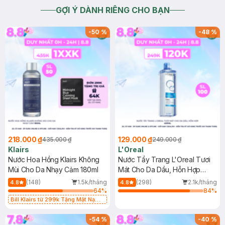
GỢI Ý DÀNH RIÊNG CHO BẠN
-
50
%
-
48
%
218.000 ₫
129.000 ₫
435.000 ₫
249.000 ₫
Klairs
L'Oreal
Nước Hoa Hồng Klairs Không
Nước Tẩy Trang L'Oreal Tươi
Mùi Cho Da Nhạy Cảm 180ml
Mát Cho Da Dầu, Hỗn Hợp
400ml
(148)
1.5k/tháng
(298)
2.1k/tháng
4.8
4.8
64
%
84
%
Bill Klairs từ 299k Tặng Mặt Nạ
Làm Dịu Da & Kiểm Soát Dầu Nhờn
25ml (SL Có Hạn)
-
54
%
-
40
%