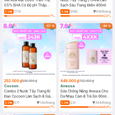
0.5% BHA Có Độ pH Thấp
Sạch Sâu Trang Điểm 400ml
150ml
(173)
(298)
916/tháng
5.0
4.8
7
%
22
%
-
57
%
-
36
%
252.000 ₫
449.000 ₫
590.000 ₫
702.000 ₫
Cocoon
Anessa
Combo 2 Nước Tẩy Trang Bí
Sữa Chống Nắng Anessa Cho
Đao Cocoon Làm Sạch & Giảm
Da Nhạy Cảm & Trẻ Em 60ml
Dầu 500ml
(Mới)
(57)
1.5k/tháng
(23)
394/tháng
5.0
5.0
7
%
64
%