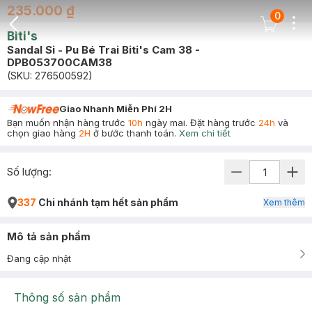
235.000 ₫
0
Dots
Cart Icon
Biti's
Back Icon
Sandal Si - Pu Bé Trai Biti's Cam 38 -
DPB053700CAM38
(SKU:
276500592
)
Giao Nhanh Miễn Phí 2H
Bạn muốn nhận hàng trước
10h
ngày mai. Đặt hàng trước
24h
và
chọn giao hàng
2H
ở bước thanh toán.
Xem chi tiết
Số lượng:
337
Chi nhánh tạm hết sản phẩm
Xem thêm
Mô tả sản phẩm
Đang cập nhật
Thông số sản phẩm