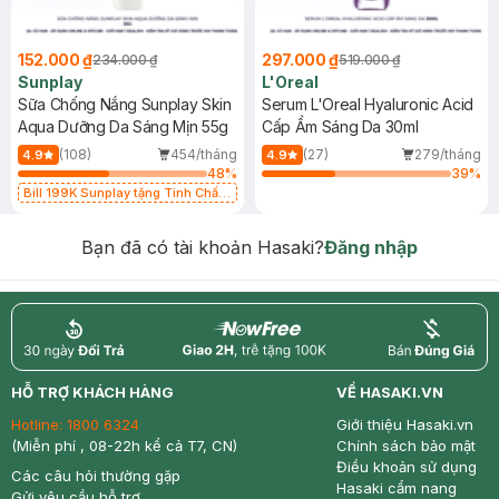
152.000 ₫
297.000 ₫
234.000 ₫
519.000 ₫
Sunplay
L'Oreal
Sữa Chống Nắng Sunplay Skin
Serum L'Oreal Hyaluronic Acid
Aqua Dưỡng Da Sáng Mịn 55g
Cấp Ẩm Sáng Da 30ml
(108)
454/tháng
(27)
279/tháng
4.9
4.9
48
%
39
%
Bill 199K Sunplay tặng Tinh Chất
Chống Nắng 7g trị giá 30K (SL có
hạn)
Bạn đã có tài khoản Hasaki?
Đăng nhập
return
nowfree
price
HỖ TRỢ KHÁCH HÀNG
VỀ HASAKI.VN
Hotline:
1800 6324
Giới thiệu Hasaki.vn
(Miễn phí , 08-22h kể cả T7, CN)
Chính sách bảo mật
Điều khoản sử dụng
Các câu hỏi thường gặp
Hasaki cẩm nang
Gửi yêu cầu hỗ trợ