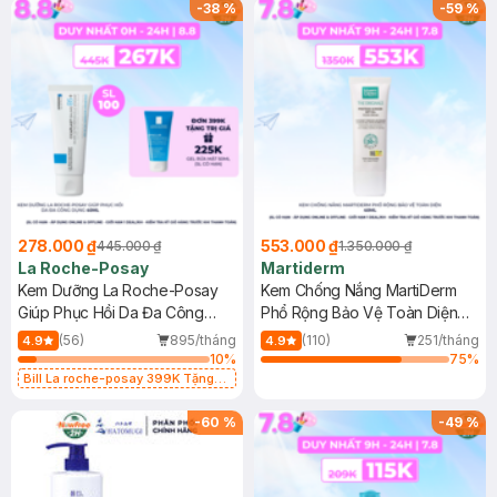
-
38
%
-
59
%
278.000 ₫
553.000 ₫
445.000 ₫
1.350.000 ₫
La Roche-Posay
Martiderm
Kem Dưỡng La Roche-Posay
Kem Chống Nắng MartiDerm
Giúp Phục Hồi Da Đa Công
Phổ Rộng Bảo Vệ Toàn Diện
Dụng 40ml
40ml
(56)
895/tháng
(110)
251/tháng
4.9
4.9
10
%
75
%
Bill La roche-posay 399K Tặng
Gel rửa mặt da dầu nhạy cảm 50ml
(SL có hạn)
-
60
%
-
49
%