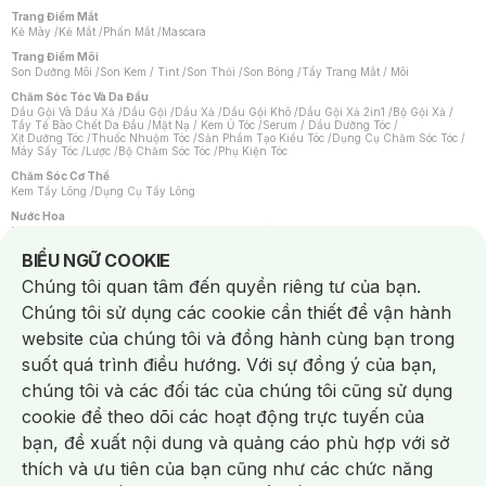
Trang Điểm Mắt
Kẻ Mày
/
Kẻ Mắt
/
Phấn Mắt
/
Mascara
Trang Điểm Môi
Son Dưỡng Môi
/
Son Kem / Tint
/
Son Thỏi
/
Son Bóng
/
Tẩy Trang Mắt / Môi
Chăm Sóc Tóc Và Da Đầu
Dầu Gội Và Dầu Xả
/
Dầu Gội
/
Dầu Xả
/
Dầu Gội Khô
/
Dầu Gội Xả 2in1
/
Bộ Gội Xả
/
Tẩy Tế Bào Chết Da Đầu
/
Mặt Nạ / Kem Ủ Tóc
/
Serum / Dầu Dưỡng Tóc
/
Xịt Dưỡng Tóc
/
Thuốc Nhuộm Tóc
/
Sản Phẩm Tạo Kiểu Tóc
/
Dụng Cụ Chăm Sóc Tóc
/
Máy Sấy Tóc
/
Lược
/
Bộ Chăm Sóc Tóc
/
Phụ Kiện Tóc
Chăm Sóc Cơ Thể
Kem Tẩy Lông
/
Dụng Cụ Tẩy Lông
Nước Hoa
Nước Hoa Nữ
/
Nước Hoa Nam
/
Nước Hoa Cao Cấp
/
Xịt Thơm Toàn Thân
/
Nước Hoa Vùng Kín
Notice about cookies usage
BIỂU NGỮ COOKIE
Chăm Sóc Cá Nhân
Chúng tôi quan tâm đến quyền riêng tư của bạn.
Chống Muỗi
/
Khẩu Trang
/
Máy Massage
/
Mặt Nạ Xông Hơi
/
Nước Rửa Tay
/
Sản Phẩm Chăm Sóc Khác
/
Bàn Chải Đánh Răng
/
Bàn Chải Điện
/
Chúng tôi sử dụng các cookie cần thiết để vận hành
Hỗ Trợ Trắng Răng
/
Kem Đánh Răng
/
Máy Tăm Nước
/
Nước Súc Miệng
/
Tăm / Chỉ Nha Khoa
/
Xịt Thơm Miệng
/
Dung Dịch Vệ Sinh
/
Dưỡng Vùng Kín
/
website của chúng tôi và đồng hành cùng bạn trong
Khăn Ướt Vệ Sinh Vùng Kín
/
Băng Vệ Sinh
/
Tampon
/
Bọt Cạo Râu
/
Dao Cạo Râu
/
Máy Cạo Râu
suốt quá trình điều hướng. Với sự đồng ý của bạn,
Vấn Đề Về Da
chúng tôi và các đối tác của chúng tôi cũng sử dụng
Da Dầu / Lỗ Chân Lông To
/
Da Khô / Mất Nước
/
Da Lão Hóa
/
Da Mụn
/
Da Nhạy Cảm / Kích Ứng
/
Da Xỉn Màu
/
Thâm / Nám / Tàn Nhang
/
cookie để theo dõi các hoạt động trực tuyến của
Quầng Thâm & Bọng Mắt
/
Sẹo
/
Viêm Da Cơ Địa
bạn, đề xuất nội dung và quảng cáo phù hợp với sở
Dụng Cụ / Phụ Kiện Chăm Sóc Da
Chat i
Bông Tẩy Trang
/
Khăn Lau Mặt Khô
/
Dụng Cụ / Máy Rửa Mặt
/
Máy Chăm Sóc Da
/
thích và ưu tiên của bạn cũng như các chức năng
Dụng Cụ Chăm Sóc Khác