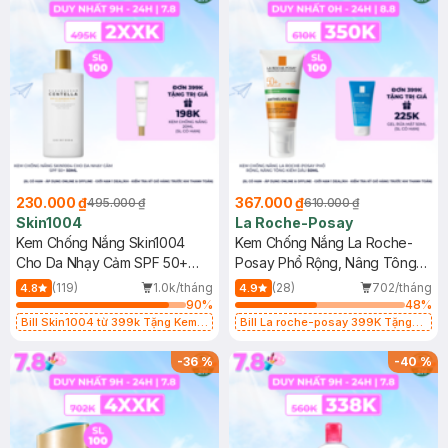
230.000 ₫
367.000 ₫
495.000 ₫
610.000 ₫
Skin1004
La Roche-Posay
Kem Chống Nắng Skin1004
Kem Chống Nắng La Roche-
Cho Da Nhạy Cảm SPF 50+
Posay Phổ Rộng, Nâng Tông
50ml
Kiềm Dầu 50ml
(119)
1.0k/tháng
(28)
702/tháng
4.8
4.9
90
%
48
%
Bill Skin1004 từ 399k Tặng Kem
Bill La roche-posay 399K Tặng
Chống Nắng Cho Da Nhạy Cảm
Gel rửa mặt da dầu nhạy cảm 50ml
SPF 50+ 20ml (SL Có Hạn)
(SL có hạn)
-
36
%
-
40
%