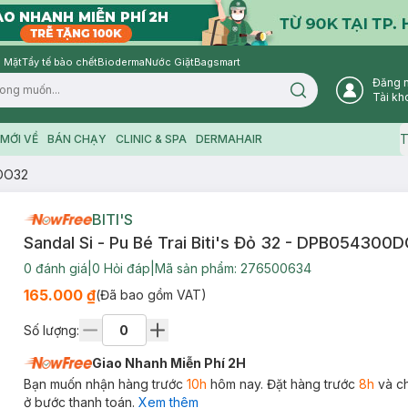
 Mặt
Tẩy tế bào chết
Bioderma
Nước Giặt
Bagsmart
Đăng 
Search icon
Tài kh
T
MỚI VỀ
BÁN CHẠY
CLINIC & SPA
DERMAHAIR
DOO32
BITI'S
Sandal Si - Pu Bé Trai Biti's Đỏ 32 - DPB05430
0
đánh giá
|
0
Hỏi đáp
|
Mã sản phẩm:
276500634
165.000 ₫
(Đã bao gồm VAT)
Số lượng:
Giao Nhanh Miễn Phí 2H
Bạn muốn nhận hàng trước
10h
hôm nay. Đặt hàng trước
8h
và c
ở bước thanh toán.
Xem thêm