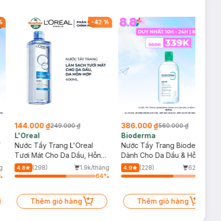
%
-
42
%
-
31
%
144.000 ₫
386.000 ₫
249.000 ₫
560.000 ₫
L'Oreal
Bioderma
í
Nước Tẩy Trang L'Oreal
Nước Tẩy Trang Bioderma
Tươi Mát Cho Da Dầu, Hỗn
Dành Cho Da Dầu & Hỗn Hợp
Hợp 400ml
500ml
g
(298)
1.9k/tháng
(228)
621/tháng
4.8
4.9
%
64
%
64
%
Thêm giỏ hàng
Thêm giỏ hàng