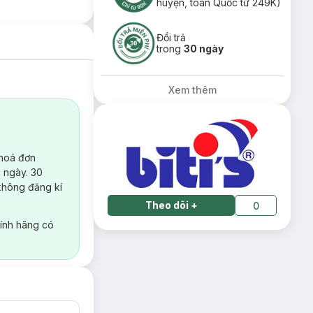
huyện, toàn Quốc từ 249K)
Đổi trả
trong
30 ngày
Xem thêm
 hoá đơn
 ngày. 30
không đăng kí
Theo dõi
+
0
ính hãng có