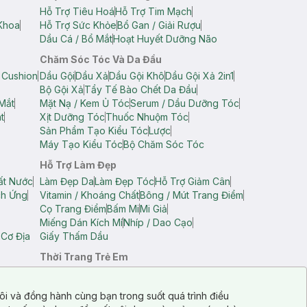
Hỗ Trợ Tiêu Hoá
Hỗ Trợ Tim Mạch
Khoa
Hỗ Trợ Sức Khỏe
Bổ Gan / Giải Rượu
Dầu Cá / Bổ Mắt
Hoạt Huyết Dưỡng Não
Chăm Sóc Tóc Và Da Đầu
 Cushion
Dầu Gội
Dầu Xả
Dầu Gội Khô
Dầu Gội Xả 2in1
Bộ Gội Xả
Tẩy Tế Bào Chết Da Đầu
Mắt
Mặt Nạ / Kem Ủ Tóc
Serum / Dầu Dưỡng Tóc
t
Xịt Dưỡng Tóc
Thuốc Nhuộm Tóc
Sản Phẩm Tạo Kiểu Tóc
Lược
Máy Tạo Kiểu Tóc
Bộ Chăm Sóc Tóc
Hỗ Trợ Làm Đẹp
ất Nước
Làm Đẹp Da
Làm Đẹp Tóc
Hỗ Trợ Giảm Cân
ch Ứng
Vitamin / Khoáng Chất
Bông / Mút Trang Điểm
Cọ Trang Điểm
Bấm Mi
Mi Giả
Miếng Dán Kích Mí
Nhíp / Dao Cạo
 Cơ Địa
Giấy Thấm Dầu
Thời Trang Trẻ Em
op Nam
Áo Dây Trẻ Em
Áo Thun Trẻ Em
Áo Sát Nách Trẻ Em
Quần Short Trẻ Em
ôi và đồng hành cùng bạn trong suốt quá trình điều