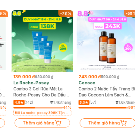
9
%
-
78
%
-
59
139.000 ₫
243.000 ₫
630.000 ₫
590.000 ₫
La Roche-Posay
Cocoon
h
Combo 3 Gel Rửa Mặt La
Combo 2 Nước Tẩy Trang B
Da
Roche-Posay Cho Da Dầu
Đao Cocoon Làm Sạch &
Nhạy Cảm 50ml
Giảm Dầu 500ml
háng
(142)
1.4k/tháng
(57)
1.6k/thán
4.9
5.0
35
%
44
%
96
a
Bill La roche-posay 399K Tặng
Gel rửa mặt da dầu nhạy cảm
50ml (SL có hạn)
Thêm giỏ hàng
Thêm giỏ hàng