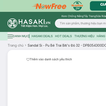
Kem Chống Nắng
Tẩy Trang
Sữa Rửa
Logo
DANH MỤC
HASAKI DEALS
HOT DEALS
THƯƠNG HIỆU
HÀNG 
Hamburger icon
Trang chủ
Sandal Si - Pu Bé Trai Biti's Đỏ 32 - DPB054300
Thêm vào danh sách yêu thích