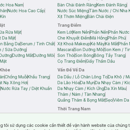
ớc Hoa Nam
Bàn Chải Đánh Răng
Kem Đánh Răng
Thân
Nước Hoa Cao Cấp
Nước Súc Miệng
Tăm Nước / Chỉ Nha 
Kín
Xịt Thơm Miệng
Bàn Chải Điện
Mặt
Trang Điểm
ữa Rửa Mặt
Kem Lót
Kem Nền
Phấn Nền
Phấn Nước
t Da Mặt
Che Khuyết Điểm
Má Hồng
Phấn Phủ
ân Bằng Da
Serum / Tinh Chất
Xịt Khoá Makeup
Kẻ Mày
Kẻ Mắt
Phấn 
n / Sữa Dưỡng
Mascara
Son Dưỡng Môi
Son Kem / Tin
 Dưỡng
Dưỡng Mắt
Dưỡng Môi
Son Thỏi
Son Bóng
Bông Tẩy Trang
Mặt
Cọ Trang Điểm
Giấy Thấm Dầu
 Khỏe
Vấn Đề Về Da
ân
Chống Muỗi
Khẩu Trang
Da Dầu / Lỗ Chân Lông To
Da Khô / M
t Nạ Xông Hơi
Da Lão Hóa
Da Mụn
Da Nhạy Cảm / Kí
g
Nước Rửa Tay / Diệt Khuẩn
Da Nhạy Cảm / Kích Ứng
Da Xỉn Màu
Thâm / Nám / Tàn Nhang
Quầng Thâm & Bọng Mắt
Sẹo
Viêm Da
Thời Trang Nam
ữ
Áo Hai Dây Nữ
Áo Polo Nữ
Áo Polo Nam
Áo Thun Nam
Áo Tank T
Tank Top Nữ
Quần Dài Nữ
Quần Lót Nam
Quần Short Nam
g tôi sử dụng các cookie cần thiết để vận hành website của chúng t
n Short Nữ