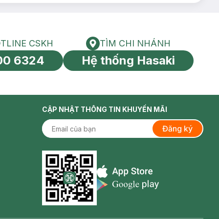
TLINE CSKH
TÌM CHI NHÁNH
HOTLINE CSKH
Tìm chi nhánh
00 6324
Hệ thống Hasaki
tín toàn cầu
CẬP NHẬT THÔNG TIN KHUYẾN MÃI
Đăng ký
Appstore icon
Goolge Play icon