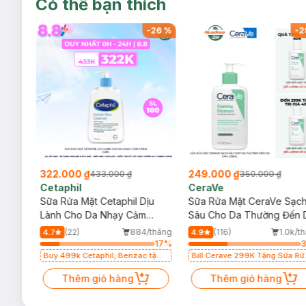
Có thể bạn thích
-
48
%
-
26
%
-
2
322.000 ₫
249.000 ₫
433.000 ₫
350.000 ₫
Cetaphil
CeraVe
isse
Sữa Rửa Mặt Cetaphil Dịu
Sữa Rửa Mặt CeraVe Sạc
Lành Cho Da Nhạy Cảm
Sâu Cho Da Thường Đến 
473ml (Mới)
Dầu 236ml
/tháng
(22)
884/tháng
(116)
1.0k/t
4.7
4.9
25
%
17
%
Buy 499k Cetaphil, Benzac tặng
Bill Cerave 299K Tặng Sữa Rử
Combo 2 Sữa Rửa Mặt 59ml(SL
Mặt Cerave 30ml (SL có hạn)
có hạn)
Thêm giỏ hàng
Thêm giỏ hàng