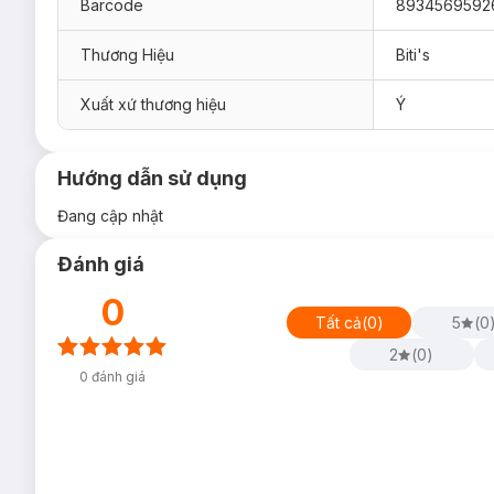
Barcode
8934569592
Thương Hiệu
Biti's
Xuất xứ thương hiệu
Ý
Hướng dẫn sử dụng
Đang cập nhật
Đánh giá
0
Tất cả
(
0
)
5
(
0
2
(
0
)
0
đánh giá