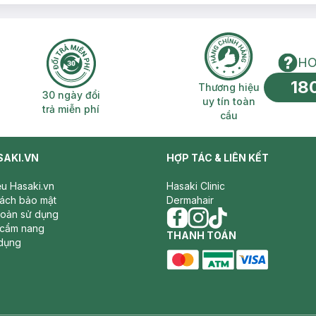
HO
18
n phí 2H
30 ngày đổi trả miễn phí
Thương hiệu uy 
Thương hiệu
30 ngày đổi
uy tín toàn
trả miễn phí
cầu
SAKI.VN
HỢP TÁC & LIÊN KẾT
iệu Hasaki.vn
Hasaki Clinic
sách bảo mật
Dermahair
hoản sử dụng
 cẩm nang
facebook
THANH TOÁN
instagram
tiktok
dụng
master card
ATM card
visa card