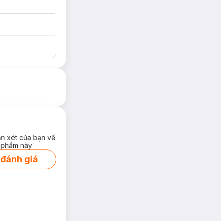
ận xét của bạn về
 phẩm này
 đánh giá