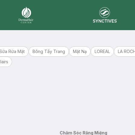
Synctives
Dermahair
Sữa Rửa Mặt
Bông Tẩy Trang
Mặt Nạ
LOREAL
LA ROC
lairs
Chăm Sóc Răng Miệng