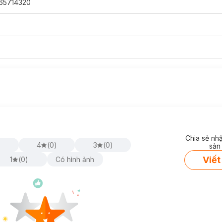
65714320
Chia sẻ nh
)
4
(
0
)
3
(
0
)
sản
Viết
1
(
0
)
Có hình ảnh