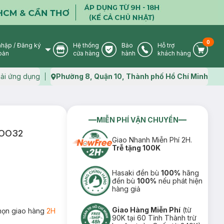
0
nhập
/
Đăng ký
Hệ thống
Bảo
Hỗ trợ
User Icon
Store Icon
Warranty Icon
Phone Icon
Cart I
oản
cửa hàng
hành
khách hàng
ải ứng dụng
Phường 8, Quận 10, Thành phố Hồ Chí Minh
Map icon
MIỄN PHÍ VẬN CHUYỂN
0DOO32
Giao Nhanh Miễn Phí 2H.
Trễ tặng 100K
Hasaki đền bù
100%
hãng
đền bù
100%
nếu phát hiện
hàng giả
Giao Hàng Miễn Phí
(từ
họn giao hàng
2H
90K tại 60 Tỉnh Thành trừ