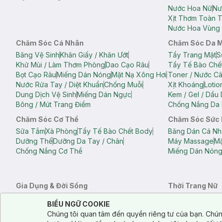
Nước Hoa Nữ
Nư
Xịt Thơm Toàn 
Nước Hoa Vùng 
Chăm Sóc Cá Nhân
Chăm Sóc Da 
Băng Vệ Sinh
Khăn Giấy / Khăn Ướt
Tẩy Trang Mặt
S
Khử Mùi / Làm Thơm Phòng
Dao Cạo Râu
Tẩy Tế Bào Chế
Bọt Cạo Râu
Miếng Dán Nóng
Mặt Nạ Xông Hơi
Toner / Nước C
Nước Rửa Tay / Diệt Khuẩn
Chống Muỗi
Xịt Khoáng
Lotio
Dung Dịch Vệ Sinh
Miếng Dán Ngực
Kem / Gel / Dầu
Bông / Mút Trang Điểm
Chống Nắng Da 
Chăm Sóc Cơ Thể
Chăm Sóc Sức
Sữa Tắm
Xà Phòng
Tẩy Tế Bào Chết Body
Băng Dán Cá Nh
Dưỡng Thể
Dưỡng Da Tay / Chân
Máy Massage
Mặ
Chống Nắng Cơ Thể
Miếng Dán Nón
Gia Dụng & Đời Sống
Thời Trang Nữ
Khăn Tắm
Bông Tắm / Phụ Kiện Tắm
Áo Crop Top N
Notice about cookies usage
Cookie Consent
BIỂU NGỮ COOKIE
Phụ Kiện Điện Thoại
Quạt Cầm Tay / Quạt Mini
Áo Thun Nữ
Áo 
Chúng tôi quan tâm đến quyền riêng tư của bạn. Chún
Khử Mùi / Làm Thơm Phòng
Nước Giặt
Nước Xả
Quần Lót Nữ
Quầ