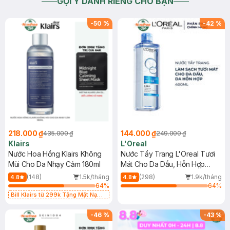
GỢI Ý DÀNH RIÊNG CHO BẠN
-
50
%
-
42
%
218.000 ₫
144.000 ₫
435.000 ₫
249.000 ₫
Klairs
L'Oreal
Nước Hoa Hồng Klairs Không
Nước Tẩy Trang L'Oreal Tươi
Mùi Cho Da Nhạy Cảm 180ml
Mát Cho Da Dầu, Hỗn Hợp
400ml
(148)
1.5k/tháng
(298)
1.9k/tháng
4.8
4.8
64
%
64
%
Bill Klairs từ 299k Tặng Mặt Nạ
Làm Dịu Da & Kiểm Soát Dầu Nhờn
25ml (SL Có Hạn)
-
46
%
-
43
%