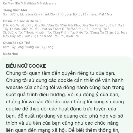
Kẻ Mày
/
Kẻ Mắt
/
Phấn Mắt
/
Mascara
Trang Điểm Môi
Son Dưỡng Môi
/
Son Kem / Tint
/
Son Thỏi
/
Son Bóng
/
Tẩy Trang Mắt / Môi
Chăm Sóc Tóc Và Da Đầu
Dầu Gội Và Dầu Xả
/
Dầu Gội
/
Dầu Xả
/
Dầu Gội Khô
/
Dầu Gội Xả 2in1
/
Bộ Gội Xả
/
Tẩy Tế Bào Chết Da Đầu
/
Mặt Nạ / Kem Ủ Tóc
/
Serum / Dầu Dưỡng Tóc
/
Xịt Dưỡng Tóc
/
Thuốc Nhuộm Tóc
/
Sản Phẩm Tạo Kiểu Tóc
/
Dụng Cụ Chăm Sóc Tóc
/
Máy Sấy Tóc
/
Lược
/
Bộ Chăm Sóc Tóc
/
Phụ Kiện Tóc
Chăm Sóc Cơ Thể
Kem Tẩy Lông
/
Dụng Cụ Tẩy Lông
Nước Hoa
Nước Hoa Nữ
/
Nước Hoa Nam
/
Nước Hoa Cao Cấp
/
Xịt Thơm Toàn Thân
/
Nước Hoa Vùng Kín
Notice about cookies usage
BIỂU NGỮ COOKIE
Chăm Sóc Cá Nhân
Chúng tôi quan tâm đến quyền riêng tư của bạn.
Chống Muỗi
/
Khẩu Trang
/
Máy Massage
/
Mặt Nạ Xông Hơi
/
Nước Rửa Tay
/
Sản Phẩm Chăm Sóc Khác
/
Bàn Chải Đánh Răng
/
Bàn Chải Điện
/
Chúng tôi sử dụng các cookie cần thiết để vận hành
Hỗ Trợ Trắng Răng
/
Kem Đánh Răng
/
Máy Tăm Nước
/
Nước Súc Miệng
/
Tăm / Chỉ Nha Khoa
/
Xịt Thơm Miệng
/
Dung Dịch Vệ Sinh
/
Dưỡng Vùng Kín
/
website của chúng tôi và đồng hành cùng bạn trong
Khăn Ướt Vệ Sinh Vùng Kín
/
Băng Vệ Sinh
/
Tampon
/
Bọt Cạo Râu
/
Dao Cạo Râu
/
Máy Cạo Râu
suốt quá trình điều hướng. Với sự đồng ý của bạn,
Vấn Đề Về Da
chúng tôi và các đối tác của chúng tôi cũng sử dụng
Da Dầu / Lỗ Chân Lông To
/
Da Khô / Mất Nước
/
Da Lão Hóa
/
Da Mụn
/
Da Nhạy Cảm / Kích Ứng
/
Da Xỉn Màu
/
Thâm / Nám / Tàn Nhang
/
cookie để theo dõi các hoạt động trực tuyến của
Quầng Thâm & Bọng Mắt
/
Sẹo
/
Viêm Da Cơ Địa
bạn, đề xuất nội dung và quảng cáo phù hợp với sở
Dụng Cụ / Phụ Kiện Chăm Sóc Da
Chat i
Bông Tẩy Trang
/
Khăn Lau Mặt Khô
/
Dụng Cụ / Máy Rửa Mặt
/
Máy Chăm Sóc Da
/
thích và ưu tiên của bạn cũng như các chức năng
Dụng Cụ Chăm Sóc Khác
liên quan đến mạng xã hội. Để biết thêm thông tin,