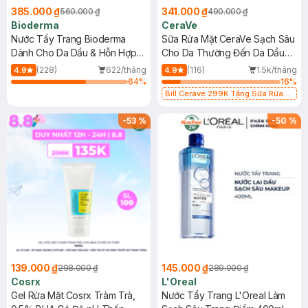
385.000 ₫
341.000 ₫
560.000 ₫
490.000 ₫
Bioderma
CeraVe
Nước Tẩy Trang Bioderma
Sữa Rửa Mặt CeraVe Sạch Sâu
Dành Cho Da Dầu & Hỗn Hợp
Cho Da Thường Đến Da Dầu
500ml
473ml
(228)
622/tháng
(116)
1.5k/tháng
4.9
4.9
64
%
16
%
Bill Cerave 299K Tặng Sữa Rửa
Mặt Cerave 30ml (SL có hạn)
-
53
%
-
50
%
139.000 ₫
145.000 ₫
298.000 ₫
289.000 ₫
Cosrx
L'Oreal
Gel Rửa Mặt Cosrx Tràm Trà,
Nước Tẩy Trang L'Oreal Làm