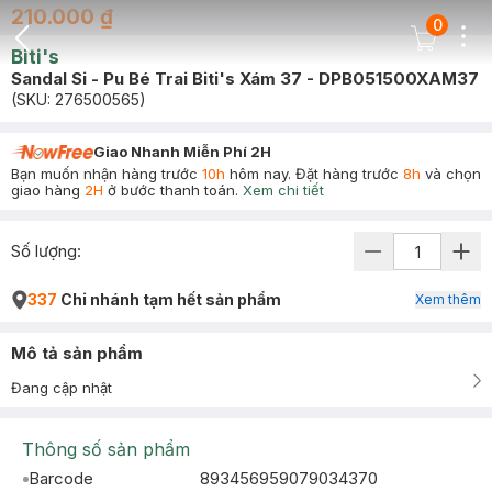
210.000 ₫
0
Dots
Cart Icon
Biti's
Back Icon
Sandal Si - Pu Bé Trai Biti's Xám 37 - DPB051500XAM37
(SKU:
276500565
)
Giao Nhanh Miễn Phí 2H
Bạn muốn nhận hàng trước
10h
hôm nay. Đặt hàng trước
8h
và chọn
giao hàng
2H
ở bước thanh toán.
Xem chi tiết
Số lượng:
337
Chi nhánh tạm hết sản phẩm
Xem thêm
Mô tả sản phẩm
Đang cập nhật
Thông số sản phẩm
Barcode
893456959079034370