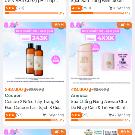
0.5% BHA Có Độ pH Thấp
Sạch Sâu Trang Điểm 400ml
150ml
(173)
(298)
916/tháng
5.0
4.8
8
%
44
%
-
59
%
-
40
%
243.000 ₫
418.000 ₫
590.000 ₫
702.000 ₫
Cocoon
Anessa
Combo 2 Nước Tẩy Trang Bí
Sữa Chống Nắng Anessa Cho
Đao Cocoon Làm Sạch & Giảm
Da Nhạy Cảm & Trẻ Em 60ml
Dầu 500ml
(Mới)
(57)
1.6k/tháng
(23)
423/tháng
5.0
5.0
90
%
14
%
-
40
%
-
59
%