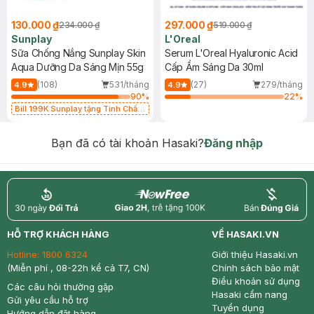
130.000 ₫
297.000 ₫
234.000 ₫
519.000 ₫
Sunplay
L'Oreal
Sữa Chống Nắng Sunplay Skin
Serum L'Oreal Hyaluronic Acid
Aqua Dưỡng Da Sáng Mịn 55g
Cấp Ẩm Sáng Da 30ml
(108)
531/tháng
(27)
279/tháng
4.9
4.9
90
%
22
%
Bill 199K Sunplay tặng Tinh Chất
Chống Nắng 7g trị giá 30K (SL có
hạn)
Bạn đã có tài khoản Hasaki?
Đăng nhập
return
nowfree
price
HỖ TRỢ KHÁCH HÀNG
VỀ HASAKI.VN
Hotline:
1800 6324
Giới thiệu Hasaki.vn
(Miễn phí , 08-22h kể cả T7, CN)
Chính sách bảo mật
Điều khoản sử dụng
Các câu hỏi thường gặp
Hasaki cẩm nang
Gửi yêu cầu hỗ trợ
Tuyển dụng
Hướng dẫn đặt hàng