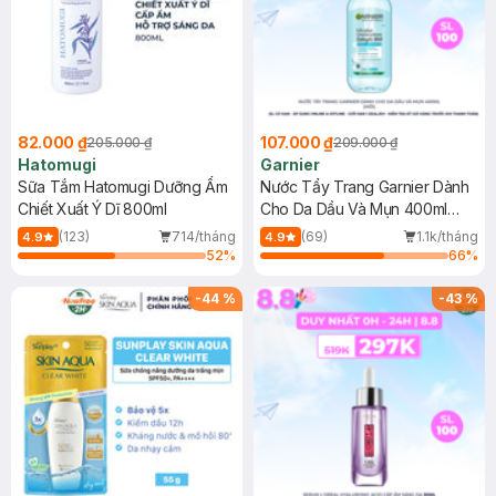
82.000 ₫
107.000 ₫
205.000 ₫
209.000 ₫
Hatomugi
Garnier
Sữa Tắm Hatomugi Dưỡng Ẩm
Nước Tẩy Trang Garnier Dành
Chiết Xuất Ý Dĩ 800ml
Cho Da Dầu Và Mụn 400ml
(Mới)
(123)
714/tháng
(69)
1.1k/tháng
4.9
4.9
52
%
66
%
-
44
%
-
43
%