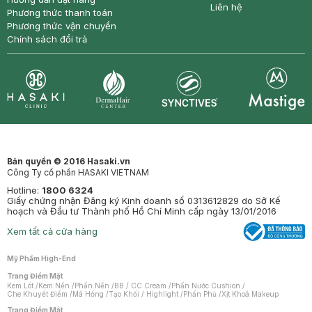
Liên hệ
Phương thức thanh toán
Phương thức vận chuyển
Chính sách đổi trả
Synctives
Clinic
Dermahair
Mastige
Bản quyền © 2016 Hasaki.vn
Công Ty cổ phần HASAKI VIETNAM
Hotline:
1800 6324
Giấy chứng nhận Đăng ký Kinh doanh số 0313612829 do Sở Kế
hoạch và Đầu tư Thành phố Hồ Chí Minh cấp ngày 13/01/2016
Xem tất cả cửa hàng
Mỹ Phẩm High-End
Trang Điểm Mặt
Kem Lót
/
Kem Nền
/
Phấn Nền
/
BB / CC Cream
/
Phấn Nước Cushion
/
Che Khuyết Điểm
/
Má Hồng
/
Tạo Khối / Highlight
/
Phấn Phủ
/
Xịt Khoá Makeup
Trang Điểm Mắt