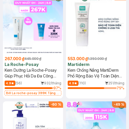
267.000 ₫
553.000 ₫
445.000 ₫
1.350.000 ₫
La Roche-Posay
Martiderm
Kem Dưỡng La Roche-Posay
Kem Chống Nắng MartiDerm
Giúp Phục Hồi Da Đa Công
Phổ Rộng Bảo Vệ Toàn Diện
Dụng 40ml
40ml
(56)
932/tháng
(110)
251/tháng
4.9
4.9
97
%
75
%
Bill La roche-posay 399K Tặng
Gel rửa mặt da dầu nhạy cảm 50ml
(SL có hạn)
-
60
%
-
49
%