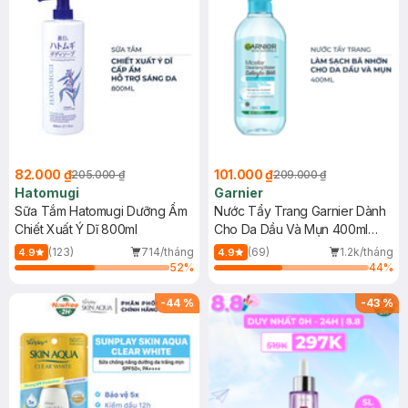
82.000 ₫
101.000 ₫
205.000 ₫
209.000 ₫
Hatomugi
Garnier
Sữa Tắm Hatomugi Dưỡng Ẩm
Nước Tẩy Trang Garnier Dành
Chiết Xuất Ý Dĩ 800ml
Cho Da Dầu Và Mụn 400ml
(Mới)
(123)
714/tháng
(69)
1.2k/tháng
4.9
4.9
52
%
44
%
-
44
%
-
43
%