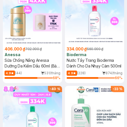
406.000 ₫
334.000 ₫
702.000 ₫
560.000 ₫
Anessa
Bioderma
Sữa Chống Nắng Anessa
Nước Tẩy Trang Bioderma
Dưỡng Da Kiềm Dầu 60ml (Bản
Dành Cho Da Nhạy Cảm 500ml
Mới)
(44)
531/tháng
(228)
874/tháng
4.9
4.9
68
%
66
%
-
40
%
-
33
%