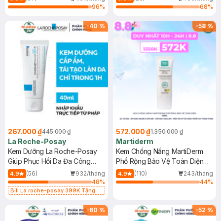
96
%
68
%
-
40
%
-
58
%
267.000 ₫
572.000 ₫
445.000 ₫
1.350.000 ₫
La Roche-Posay
Martiderm
Kem Dưỡng La Roche-Posay
Kem Chống Nắng MartiDerm
Giúp Phục Hồi Da Đa Công
Phổ Rộng Bảo Vệ Toàn Diện
Dụng 40ml
40ml
(56)
932/tháng
(110)
243/tháng
4.9
4.9
48
%
44
%
Bill La roche-posay 399K Tặng
Gel rửa mặt da dầu nhạy cảm 50ml
(SL có hạn)
-
60
%
-
52
%