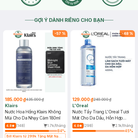
GỢI Ý DÀNH RIÊNG CHO BẠN
-
57
%
-
48
%
185.000 ₫
129.000 ₫
435.000 ₫
249.000 ₫
Klairs
L'Oreal
Nước Hoa Hồng Klairs Không
Nước Tẩy Trang L'Oreal Tươi
Mùi Cho Da Nhạy Cảm 180ml
Mát Cho Da Dầu, Hỗn Hợp
400ml
(148)
1.7k/tháng
(298)
2.1k/tháng
4.8
4.8
84
%
45
%
Bill Klairs từ 299k Tặng Mặt Nạ