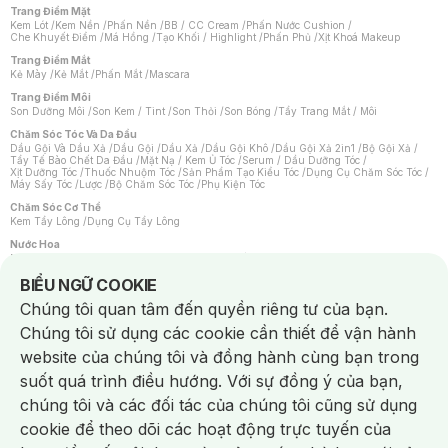
Trang Điểm Mặt
Kem Lót
/
Kem Nền
/
Phấn Nền
/
BB / CC Cream
/
Phấn Nước Cushion
/
Che Khuyết Điểm
/
Má Hồng
/
Tạo Khối / Highlight
/
Phấn Phủ
/
Xịt Khoá Makeup
Trang Điểm Mắt
Kẻ Mày
/
Kẻ Mắt
/
Phấn Mắt
/
Mascara
Trang Điểm Môi
Son Dưỡng Môi
/
Son Kem / Tint
/
Son Thỏi
/
Son Bóng
/
Tẩy Trang Mắt / Môi
Chăm Sóc Tóc Và Da Đầu
Dầu Gội Và Dầu Xả
/
Dầu Gội
/
Dầu Xả
/
Dầu Gội Khô
/
Dầu Gội Xả 2in1
/
Bộ Gội Xả
/
Tẩy Tế Bào Chết Da Đầu
/
Mặt Nạ / Kem Ủ Tóc
/
Serum / Dầu Dưỡng Tóc
/
Xịt Dưỡng Tóc
/
Thuốc Nhuộm Tóc
/
Sản Phẩm Tạo Kiểu Tóc
/
Dụng Cụ Chăm Sóc Tóc
/
Máy Sấy Tóc
/
Lược
/
Bộ Chăm Sóc Tóc
/
Phụ Kiện Tóc
Chăm Sóc Cơ Thể
Kem Tẩy Lông
/
Dụng Cụ Tẩy Lông
Nước Hoa
Nước Hoa Nữ
/
Nước Hoa Nam
/
Nước Hoa Cao Cấp
/
Xịt Thơm Toàn Thân
/
Nước Hoa Vùng Kín
Notice about cookies usage
BIỂU NGỮ COOKIE
Chăm Sóc Cá Nhân
Chúng tôi quan tâm đến quyền riêng tư của bạn.
Chống Muỗi
/
Khẩu Trang
/
Máy Massage
/
Mặt Nạ Xông Hơi
/
Nước Rửa Tay
/
Sản Phẩm Chăm Sóc Khác
/
Bàn Chải Đánh Răng
/
Bàn Chải Điện
/
Chúng tôi sử dụng các cookie cần thiết để vận hành
Hỗ Trợ Trắng Răng
/
Kem Đánh Răng
/
Máy Tăm Nước
/
Nước Súc Miệng
/
Tăm / Chỉ Nha Khoa
/
Xịt Thơm Miệng
/
Dung Dịch Vệ Sinh
/
Dưỡng Vùng Kín
/
website của chúng tôi và đồng hành cùng bạn trong
Khăn Ướt Vệ Sinh Vùng Kín
/
Băng Vệ Sinh
/
Tampon
/
Bọt Cạo Râu
/
Dao Cạo Râu
/
Máy Cạo Râu
suốt quá trình điều hướng. Với sự đồng ý của bạn,
Vấn Đề Về Da
chúng tôi và các đối tác của chúng tôi cũng sử dụng
Da Dầu / Lỗ Chân Lông To
/
Da Khô / Mất Nước
/
Da Lão Hóa
/
Da Mụn
/
Da Nhạy Cảm / Kích Ứng
/
Da Xỉn Màu
/
Thâm / Nám / Tàn Nhang
/
cookie để theo dõi các hoạt động trực tuyến của
Quầng Thâm & Bọng Mắt
/
Sẹo
/
Viêm Da Cơ Địa