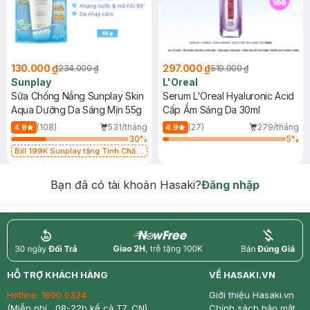
130.000 ₫
297.000 ₫
234.000 ₫
519.000 ₫
Sunplay
L'Oreal
Sữa Chống Nắng Sunplay Skin
Serum L'Oreal Hyaluronic Acid
Aqua Dưỡng Da Sáng Mịn 55g
Cấp Ẩm Sáng Da 30ml
(108)
531/tháng
(27)
279/tháng
4.9
4.9
30
%
5
%
Bill 199K Sunplay tặng Tinh Chất
Chống Nắng 7g trị giá 30K (SL có
hạn)
Bạn đã có tài khoản Hasaki?
Đăng nhập
return
nowfree
price
HỖ TRỢ KHÁCH HÀNG
VỀ HASAKI.VN
Hotline:
1800 6324
Giới thiệu Hasaki.vn
(Miễn phí , 08-22h kể cả T7, CN)
Chính sách bảo mật