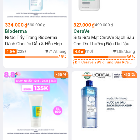
334.000 ₫
327.000 ₫
560.000 ₫
490.000 ₫
Bioderma
CeraVe
Nước Tẩy Trang Bioderma
Sữa Rửa Mặt CeraVe Sạch Sâu
Dành Cho Da Dầu & Hỗn Hợp
Cho Da Thường Đến Da Dầu
500ml
473ml
(228)
717/tháng
(116)
1.6k/tháng
4.9
4.9
38
%
66
%
Bill Cerave 299K Tặng Sữa Rửa
Mặt Cerave 30ml (SL có hạn)
-
55
%
-
50
%