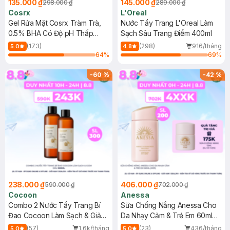
135.000 ₫
145.000 ₫
298.000 ₫
289.000 ₫
Cosrx
L'Oreal
Gel Rửa Mặt Cosrx Tràm Trà,
Nước Tẩy Trang L'Oreal Làm
0.5% BHA Có Độ pH Thấp
Sạch Sâu Trang Điểm 400ml
150ml
(173)
(298)
916/tháng
5.0
4.8
64
%
69
%
-
60
%
-
42
%
238.000 ₫
406.000 ₫
590.000 ₫
702.000 ₫
Cocoon
Anessa
Combo 2 Nước Tẩy Trang Bí
Sữa Chống Nắng Anessa Cho
Đao Cocoon Làm Sạch & Giảm
Da Nhạy Cảm & Trẻ Em 60ml
Dầu 500ml
(Mới)
(57)
1.6k/tháng
(23)
436/tháng
5.0
5.0