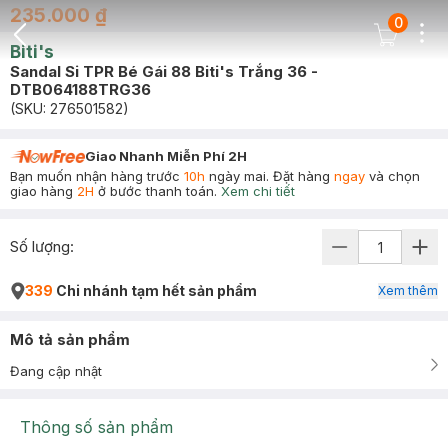
235.000 ₫
0
Dots
Cart Icon
Biti's
Back Icon
Sandal Si TPR Bé Gái 88 Biti's Trắng 36 -
DTB064188TRG36
(SKU:
276501582
)
Giao Nhanh Miễn Phí 2H
Bạn muốn nhận hàng trước
10h
ngày mai. Đặt hàng
ngay
và chọn
giao hàng
2H
ở bước thanh toán.
Xem chi tiết
Số lượng:
339
Chi nhánh tạm hết sản phẩm
Xem thêm
Mô tả sản phẩm
Đang cập nhật
Thông số sản phẩm