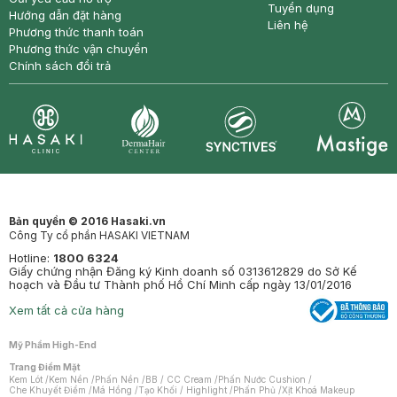
Tuyển dụng
Hướng dẫn đặt hàng
Liên hệ
Phương thức thanh toán
Phương thức vận chuyển
Chính sách đổi trả
Synctives
Clinic
Dermahair
Mastige
Bản quyền © 2016 Hasaki.vn
Công Ty cổ phần HASAKI VIETNAM
Hotline:
1800 6324
Giấy chứng nhận Đăng ký Kinh doanh số 0313612829 do Sở Kế
hoạch và Đầu tư Thành phố Hồ Chí Minh cấp ngày 13/01/2016
Xem tất cả cửa hàng
Mỹ Phẩm High-End
Trang Điểm Mặt
Kem Lót
/
Kem Nền
/
Phấn Nền
/
BB / CC Cream
/
Phấn Nước Cushion
/
Che Khuyết Điểm
/
Má Hồng
/
Tạo Khối / Highlight
/
Phấn Phủ
/
Xịt Khoá Makeup