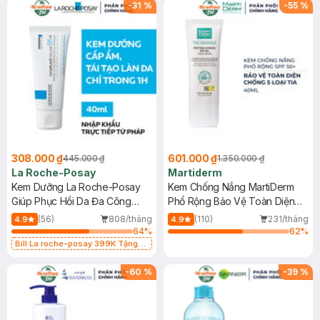
-
31
%
-
55
%
308.000 ₫
601.000 ₫
445.000 ₫
1.350.000 ₫
La Roche-Posay
Martiderm
Kem Dưỡng La Roche-Posay
Kem Chống Nắng MartiDerm
Giúp Phục Hồi Da Đa Công
Phổ Rộng Bảo Vệ Toàn Diện
Dụng 40ml
40ml
(56)
808/tháng
(110)
231/tháng
4.9
4.9
64
%
62
%
Bill La roche-posay 399K Tặng
Gel rửa mặt da dầu nhạy cảm 50ml
(SL có hạn)
-
60
%
-
39
%