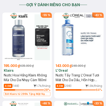
GỢI Ý DÀNH RIÊNG CHO BẠN
-
55
%
-
43
%
195.000 ₫
143.000 ₫
435.000 ₫
249.000 ₫
Klairs
L'Oreal
Nước Hoa Hồng Klairs Không
Nước Tẩy Trang L'Oreal Tươi
Mùi Cho Da Nhạy Cảm 180ml
Mát Cho Da Dầu, Hỗn Hợp
400ml
(148)
1.7k/tháng
(298)
1.9k/tháng
4.8
4.8
28
%
64
%
Bill Klairs từ 299k Tặng Mặt Nạ
Làm Dịu Da & Kiểm Soát Dầu Nhờn
25ml (SL Có Hạn)
-
46
%
-
33
%