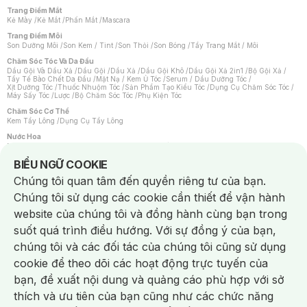
Trang Điểm Mắt
Kẻ Mày
/
Kẻ Mắt
/
Phấn Mắt
/
Mascara
Trang Điểm Môi
Son Dưỡng Môi
/
Son Kem / Tint
/
Son Thỏi
/
Son Bóng
/
Tẩy Trang Mắt / Môi
Chăm Sóc Tóc Và Da Đầu
Dầu Gội Và Dầu Xả
/
Dầu Gội
/
Dầu Xả
/
Dầu Gội Khô
/
Dầu Gội Xả 2in1
/
Bộ Gội Xả
/
Tẩy Tế Bào Chết Da Đầu
/
Mặt Nạ / Kem Ủ Tóc
/
Serum / Dầu Dưỡng Tóc
/
Xịt Dưỡng Tóc
/
Thuốc Nhuộm Tóc
/
Sản Phẩm Tạo Kiểu Tóc
/
Dụng Cụ Chăm Sóc Tóc
/
Máy Sấy Tóc
/
Lược
/
Bộ Chăm Sóc Tóc
/
Phụ Kiện Tóc
Chăm Sóc Cơ Thể
Kem Tẩy Lông
/
Dụng Cụ Tẩy Lông
Nước Hoa
Nước Hoa Nữ
/
Nước Hoa Nam
/
Nước Hoa Cao Cấp
/
Xịt Thơm Toàn Thân
/
Nước Hoa Vùng Kín
Notice about cookies usage
BIỂU NGỮ COOKIE
Chăm Sóc Cá Nhân
Chúng tôi quan tâm đến quyền riêng tư của bạn.
Chống Muỗi
/
Khẩu Trang
/
Máy Massage
/
Mặt Nạ Xông Hơi
/
Nước Rửa Tay
/
Sản Phẩm Chăm Sóc Khác
/
Bàn Chải Đánh Răng
/
Bàn Chải Điện
/
Chúng tôi sử dụng các cookie cần thiết để vận hành
Hỗ Trợ Trắng Răng
/
Kem Đánh Răng
/
Máy Tăm Nước
/
Nước Súc Miệng
/
Tăm / Chỉ Nha Khoa
/
Xịt Thơm Miệng
/
Dung Dịch Vệ Sinh
/
Dưỡng Vùng Kín
/
website của chúng tôi và đồng hành cùng bạn trong
Khăn Ướt Vệ Sinh Vùng Kín
/
Băng Vệ Sinh
/
Tampon
/
Bọt Cạo Râu
/
Dao Cạo Râu
/
Máy Cạo Râu
suốt quá trình điều hướng. Với sự đồng ý của bạn,
Vấn Đề Về Da
chúng tôi và các đối tác của chúng tôi cũng sử dụng
Da Dầu / Lỗ Chân Lông To
/
Da Khô / Mất Nước
/
Da Lão Hóa
/
Da Mụn
/
Da Nhạy Cảm / Kích Ứng
/
Da Xỉn Màu
/
Thâm / Nám / Tàn Nhang
/
cookie để theo dõi các hoạt động trực tuyến của
Quầng Thâm & Bọng Mắt
/
Sẹo
/
Viêm Da Cơ Địa
bạn, đề xuất nội dung và quảng cáo phù hợp với sở
Dụng Cụ / Phụ Kiện Chăm Sóc Da
Chat i
Bông Tẩy Trang
/
Khăn Lau Mặt Khô
/
Dụng Cụ / Máy Rửa Mặt
/
Máy Chăm Sóc Da
/
thích và ưu tiên của bạn cũng như các chức năng
Dụng Cụ Chăm Sóc Khác