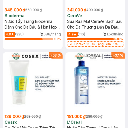
348.000 ₫
341.000 ₫
560.000 ₫
490.000 ₫
Bioderma
CeraVe
Nước Tẩy Trang Bioderma
Sữa Rửa Mặt CeraVe Sạch Sâu
Dành Cho Da Dầu & Hỗn Hợp
Cho Da Thường Đến Da Dầu
500ml
473ml
(228)
688/tháng
(116)
1.5k/tháng
4.9
4.9
78
%
96
%
Bill Cerave 299K Tặng Sữa Rửa
Mặt Cerave 30ml (SL có hạn)
-
53
%
-
37
%
139.000 ₫
181.000 ₫
298.000 ₫
289.000 ₫
Cosrx
L'Oreal
Gel Rửa Mặt Cosrx Tràm Trà,
Nước Tẩy Trang L'Oreal Làm