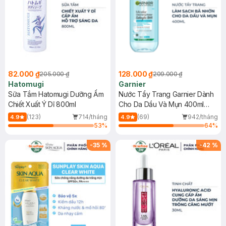
82.000 ₫
128.000 ₫
205.000 ₫
209.000 ₫
Hatomugi
Garnier
Sữa Tắm Hatomugi Dưỡng Ẩm
Nước Tẩy Trang Garnier Dành
Chiết Xuất Ý Dĩ 800ml
Cho Da Dầu Và Mụn 400ml
(Mới)
(123)
714/tháng
(69)
942/tháng
4.9
4.9
53
%
64
%
-
35
%
-
42
%