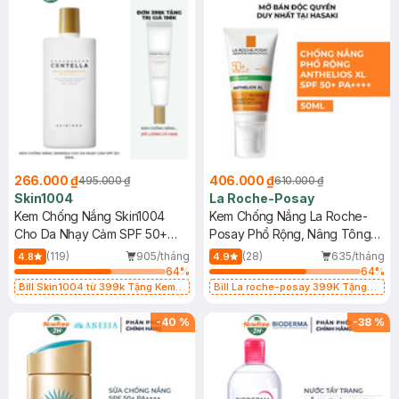
266.000 ₫
406.000 ₫
495.000 ₫
610.000 ₫
Skin1004
La Roche-Posay
Kem Chống Nắng Skin1004
Kem Chống Nắng La Roche-
Cho Da Nhạy Cảm SPF 50+
Posay Phổ Rộng, Nâng Tông
50ml
Kiềm Dầu 50ml
(119)
905/tháng
(28)
635/tháng
4.8
4.9
64
%
64
%
Bill Skin1004 từ 399k Tặng Kem
Bill La roche-posay 399K Tặng
Chống Nắng Cho Da Nhạy Cảm
Gel rửa mặt da dầu nhạy cảm 50ml
SPF 50+ 20ml (SL Có Hạn)
(SL có hạn)
-
40
%
-
38
%