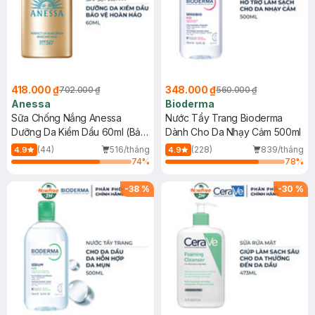
418.000 ₫
348.000 ₫
702.000 ₫
560.000 ₫
Anessa
Bioderma
Sữa Chống Nắng Anessa
Nước Tẩy Trang Bioderma
Dưỡng Da Kiềm Dầu 60ml (Bản
Dành Cho Da Nhạy Cảm 500ml
Mới)
(44)
516/tháng
(228)
839/tháng
4.9
4.9
74
%
78
%
-
38
%
-
30
%