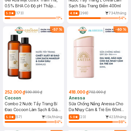
0.5% BHA Có Độ pH Thấp
Sạch Sâu Trang Điểm 400ml
150ml
(173)
(298)
734/tháng
5.0
4.8
11
%
64
%
-
57
%
-
40
%
252.000 ₫
418.000 ₫
590.000 ₫
702.000 ₫
Cocoon
Anessa
Combo 2 Nước Tẩy Trang Bí
Sữa Chống Nắng Anessa Cho
Đao Cocoon Làm Sạch & Giảm
Da Nhạy Cảm & Trẻ Em 60ml
Dầu 500ml
(Mới)
(57)
1.5k/tháng
(23)
423/tháng
5.0
5.0
84
%
88
%