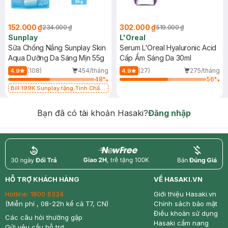
152.000 ₫
302.000 ₫
234.000 ₫
519.000 ₫
Sunplay
L'Oreal
Sữa Chống Nắng Sunplay Skin
Serum L'Oreal Hyaluronic Acid
Aqua Dưỡng Da Sáng Mịn 55g
Cấp Ẩm Sáng Da 30ml
(108)
454/tháng
(27)
275/tháng
4.9
4.9
48
%
56
%
Bill 199K Sunplay tặng Tinh Chất
Chống Nắng 7g trị giá 30K (SL có
hạn)
Bạn đã có tài khoản Hasaki?
Đăng nhập
return
nowfree
price
HỖ TRỢ KHÁCH HÀNG
VỀ HASAKI.VN
Hotline:
1800 6324
Giới thiệu Hasaki.vn
(Miễn phí , 08-22h kể cả T7, CN)
Chính sách bảo mật
Điều khoản sử dụng
Các câu hỏi thường gặp
Hasaki cẩm nang
Gửi yêu cầu hỗ trợ