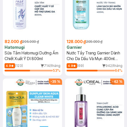
82.000 ₫
128.000 ₫
205.000 ₫
209.000 ₫
Hatomugi
Garnier
Sữa Tắm Hatomugi Dưỡng Ẩm
Nước Tẩy Trang Garnier Dành
Chiết Xuất Ý Dĩ 800ml
Cho Da Dầu Và Mụn 400ml
(Mới)
(123)
714/tháng
(69)
942/tháng
4.9
4.9
53
%
64
%
-
35
%
-
42
%