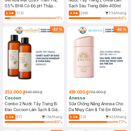
0.5% BHA Có Độ pH Thấp
Sạch Sâu Trang Điểm 400ml
150ml
(173)
(298)
734/tháng
5.0
4.8
11
%
64
%
-
57
%
-
40
%
252.000 ₫
418.000 ₫
590.000 ₫
702.000 ₫
Cocoon
Anessa
Combo 2 Nước Tẩy Trang Bí
Sữa Chống Nắng Anessa Cho
Đao Cocoon Làm Sạch & Giảm
Da Nhạy Cảm & Trẻ Em 60ml
Dầu 500ml
(Mới)
(57)
1.5k/tháng
(23)
423/tháng
5.0
5.0
80
%
77
%