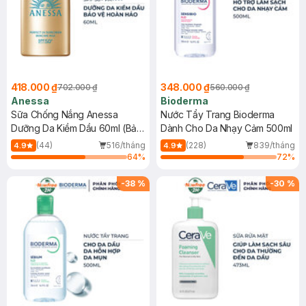
418.000 ₫
348.000 ₫
702.000 ₫
560.000 ₫
Anessa
Bioderma
Sữa Chống Nắng Anessa
Nước Tẩy Trang Bioderma
Dưỡng Da Kiềm Dầu 60ml (Bản
Dành Cho Da Nhạy Cảm 500ml
Mới)
(44)
516/tháng
(228)
839/tháng
4.9
4.9
64
%
72
%
-
38
%
-
30
%