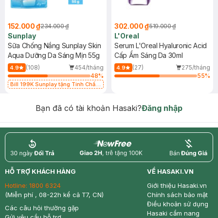
152.000 ₫
302.000 ₫
234.000 ₫
519.000 ₫
Sunplay
L'Oreal
Sữa Chống Nắng Sunplay Skin
Serum L'Oreal Hyaluronic Acid
Aqua Dưỡng Da Sáng Mịn 55g
Cấp Ẩm Sáng Da 30ml
(108)
454/tháng
(27)
275/tháng
4.9
4.9
48
%
55
%
Bill 199K Sunplay tặng Tinh Chất
Chống Nắng 7g trị giá 30K (SL có
hạn)
Bạn đã có tài khoản Hasaki?
Đăng nhập
return
nowfree
price
HỖ TRỢ KHÁCH HÀNG
VỀ HASAKI.VN
Hotline:
1800 6324
Giới thiệu Hasaki.vn
(Miễn phí , 08-22h kể cả T7, CN)
Chính sách bảo mật
Điều khoản sử dụng
Các câu hỏi thường gặp
Hasaki cẩm nang
Gửi yêu cầu hỗ trợ