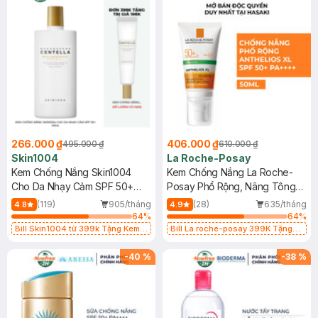
266.000 ₫
406.000 ₫
495.000 ₫
610.000 ₫
Skin1004
La Roche-Posay
Kem Chống Nắng Skin1004
Kem Chống Nắng La Roche-
Cho Da Nhạy Cảm SPF 50+
Posay Phổ Rộng, Nâng Tông
50ml
Kiềm Dầu 50ml
(119)
905/tháng
(28)
635/tháng
4.8
4.9
64
%
64
%
Bill Skin1004 từ 399k Tặng Kem
Bill La roche-posay 399K Tặng
Chống Nắng Cho Da Nhạy Cảm
Gel rửa mặt da dầu nhạy cảm 50ml
SPF 50+ 20ml (SL Có Hạn)
(SL có hạn)
-
40
%
-
38
%