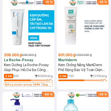
-
31
%
-
55
%
308.000 ₫
601.000 ₫
445.000 ₫
1.350.000 ₫
La Roche-Posay
Martiderm
Kem Dưỡng La Roche-Posay
Kem Chống Nắng MartiDerm
Giúp Phục Hồi Da Đa Công
Phổ Rộng Bảo Vệ Toàn Diện
Dụng 40ml
40ml
(56)
808/tháng
(110)
231/tháng
4.9
4.9
64
%
62
%
Bill La roche-posay 399K Tặng
Gel rửa mặt da dầu nhạy cảm 50ml
(SL có hạn)
-
60
%
-
39
%