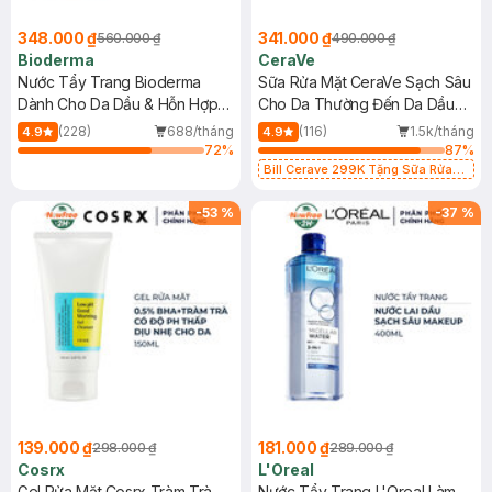
348.000 ₫
341.000 ₫
560.000 ₫
490.000 ₫
Bioderma
CeraVe
Nước Tẩy Trang Bioderma
Sữa Rửa Mặt CeraVe Sạch Sâu
Dành Cho Da Dầu & Hỗn Hợp
Cho Da Thường Đến Da Dầu
500ml
473ml
(228)
688/tháng
(116)
1.5k/tháng
4.9
4.9
72
%
87
%
Bill Cerave 299K Tặng Sữa Rửa
Mặt Cerave 30ml (SL có hạn)
-
53
%
-
37
%
139.000 ₫
181.000 ₫
298.000 ₫
289.000 ₫
Cosrx
L'Oreal
Gel Rửa Mặt Cosrx Tràm Trà,
Nước Tẩy Trang L'Oreal Làm