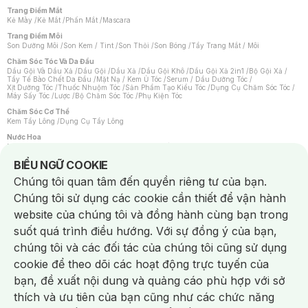
Trang Điểm Mắt
Kẻ Mày
/
Kẻ Mắt
/
Phấn Mắt
/
Mascara
Trang Điểm Môi
Son Dưỡng Môi
/
Son Kem / Tint
/
Son Thỏi
/
Son Bóng
/
Tẩy Trang Mắt / Môi
Chăm Sóc Tóc Và Da Đầu
Dầu Gội Và Dầu Xả
/
Dầu Gội
/
Dầu Xả
/
Dầu Gội Khô
/
Dầu Gội Xả 2in1
/
Bộ Gội Xả
/
Tẩy Tế Bào Chết Da Đầu
/
Mặt Nạ / Kem Ủ Tóc
/
Serum / Dầu Dưỡng Tóc
/
Xịt Dưỡng Tóc
/
Thuốc Nhuộm Tóc
/
Sản Phẩm Tạo Kiểu Tóc
/
Dụng Cụ Chăm Sóc Tóc
/
Máy Sấy Tóc
/
Lược
/
Bộ Chăm Sóc Tóc
/
Phụ Kiện Tóc
Chăm Sóc Cơ Thể
Kem Tẩy Lông
/
Dụng Cụ Tẩy Lông
Nước Hoa
Nước Hoa Nữ
/
Nước Hoa Nam
/
Nước Hoa Cao Cấp
/
Xịt Thơm Toàn Thân
/
Nước Hoa Vùng Kín
Notice about cookies usage
BIỂU NGỮ COOKIE
Chăm Sóc Cá Nhân
Chúng tôi quan tâm đến quyền riêng tư của bạn.
Chống Muỗi
/
Khẩu Trang
/
Máy Massage
/
Mặt Nạ Xông Hơi
/
Nước Rửa Tay
/
Sản Phẩm Chăm Sóc Khác
/
Bàn Chải Đánh Răng
/
Bàn Chải Điện
/
Chúng tôi sử dụng các cookie cần thiết để vận hành
Hỗ Trợ Trắng Răng
/
Kem Đánh Răng
/
Máy Tăm Nước
/
Nước Súc Miệng
/
Tăm / Chỉ Nha Khoa
/
Xịt Thơm Miệng
/
Dung Dịch Vệ Sinh
/
Dưỡng Vùng Kín
/
website của chúng tôi và đồng hành cùng bạn trong
Khăn Ướt Vệ Sinh Vùng Kín
/
Băng Vệ Sinh
/
Tampon
/
Bọt Cạo Râu
/
Dao Cạo Râu
/
Máy Cạo Râu
suốt quá trình điều hướng. Với sự đồng ý của bạn,
Vấn Đề Về Da
chúng tôi và các đối tác của chúng tôi cũng sử dụng
Da Dầu / Lỗ Chân Lông To
/
Da Khô / Mất Nước
/
Da Lão Hóa
/
Da Mụn
/
Da Nhạy Cảm / Kích Ứng
/
Da Xỉn Màu
/
Thâm / Nám / Tàn Nhang
/
cookie để theo dõi các hoạt động trực tuyến của
Quầng Thâm & Bọng Mắt
/
Sẹo
/
Viêm Da Cơ Địa
bạn, đề xuất nội dung và quảng cáo phù hợp với sở
Dụng Cụ / Phụ Kiện Chăm Sóc Da
Chat i
Bông Tẩy Trang
/
Khăn Lau Mặt Khô
/
Dụng Cụ / Máy Rửa Mặt
/
Máy Chăm Sóc Da
/
thích và ưu tiên của bạn cũng như các chức năng
Dụng Cụ Chăm Sóc Khác