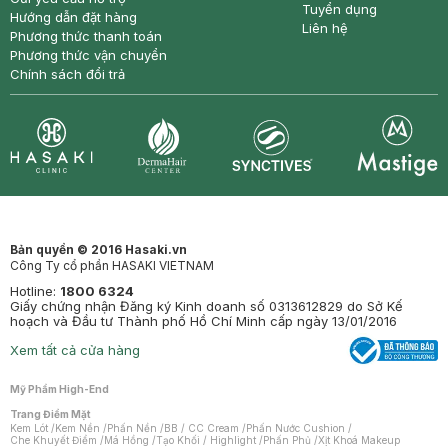
Tuyển dụng
Hướng dẫn đặt hàng
Liên hệ
Phương thức thanh toán
Phương thức vận chuyển
Chính sách đổi trả
Synctives
Clinic
Dermahair
Mastige
Bản quyền © 2016 Hasaki.vn
Công Ty cổ phần HASAKI VIETNAM
Hotline:
1800 6324
Giấy chứng nhận Đăng ký Kinh doanh số 0313612829 do Sở Kế
hoạch và Đầu tư Thành phố Hồ Chí Minh cấp ngày 13/01/2016
Xem tất cả cửa hàng
Mỹ Phẩm High-End
Trang Điểm Mặt
Kem Lót
/
Kem Nền
/
Phấn Nền
/
BB / CC Cream
/
Phấn Nước Cushion
/
Che Khuyết Điểm
/
Má Hồng
/
Tạo Khối / Highlight
/
Phấn Phủ
/
Xịt Khoá Makeup