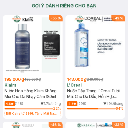
GỢI Ý DÀNH RIÊNG CHO BẠN
-
55
%
-
43
%
195.000 ₫
143.000 ₫
435.000 ₫
249.000 ₫
Klairs
L'Oreal
Nước Hoa Hồng Klairs Không
Nước Tẩy Trang L'Oreal Tươi
Mùi Cho Da Nhạy Cảm 180ml
Mát Cho Da Dầu, Hỗn Hợp
400ml
(148)
1.7k/tháng
(298)
1.9k/tháng
4.8
4.8
22
%
64
%
Bill Klairs từ 299k Tặng Mặt Nạ
Làm Dịu Da & Kiểm Soát Dầu Nhờn
25ml (SL Có Hạn)
-
46
%
-
33
%