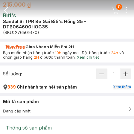
215.000 ₫
0
Dots
Cart Icon
Biti's
Back Icon
Sandal Si TPR Bé Gái Biti's Hồng 35 -
DTB064600HOG35
(SKU:
276501670
)
Giao Nhanh Miễn Phí 2H
Bạn muốn nhận hàng trước
10h
ngày mai. Đặt hàng trước
24h
và
chọn giao hàng
2H
ở bước thanh toán.
Xem chi tiết
Số lượng:
339
Chi nhánh tạm hết sản phẩm
Xem thêm
Mô tả sản phẩm
Đang cập nhật
Thông số sản phẩm