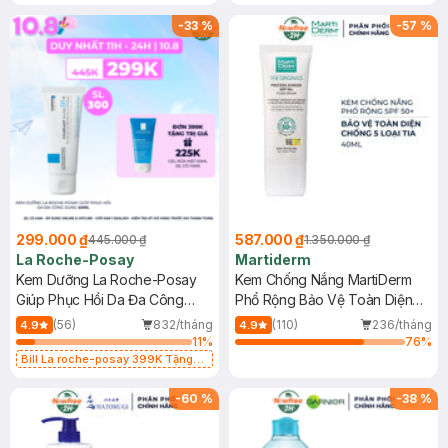
-
33
%
-
57
%
299.000 ₫
587.000 ₫
445.000 ₫
1.350.000 ₫
La Roche-Posay
Martiderm
Kem Dưỡng La Roche-Posay
Kem Chống Nắng MartiDerm
Giúp Phục Hồi Da Đa Công
Phổ Rộng Bảo Vệ Toàn Diện
Dụng 40ml
40ml
(56)
832/tháng
(110)
236/tháng
4.9
4.9
11
%
76
%
Bill La roche-posay 399K Tặng
Gel rửa mặt da dầu nhạy cảm 50ml
(SL có hạn)
-
60
%
-
38
%