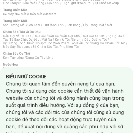
Che Khuyết Điểm
/
Má Hồng
/
Tạo Khối / Highlight
/
Phấn Phủ
/
Xịt Khoá Makeup
Trang Điểm Mắt
Kẻ Mày
/
Kẻ Mắt
/
Phấn Mắt
/
Mascara
Trang Điểm Môi
Son Dưỡng Môi
/
Son Kem / Tint
/
Son Thỏi
/
Son Bóng
/
Tẩy Trang Mắt / Môi
Chăm Sóc Tóc Và Da Đầu
Dầu Gội Và Dầu Xả
/
Dầu Gội
/
Dầu Xả
/
Dầu Gội Khô
/
Dầu Gội Xả 2in1
/
Bộ Gội Xả
/
Tẩy Tế Bào Chết Da Đầu
/
Mặt Nạ / Kem Ủ Tóc
/
Serum / Dầu Dưỡng Tóc
/
Xịt Dưỡng Tóc
/
Thuốc Nhuộm Tóc
/
Sản Phẩm Tạo Kiểu Tóc
/
Dụng Cụ Chăm Sóc Tóc
/
Máy Sấy Tóc
/
Lược
/
Bộ Chăm Sóc Tóc
/
Phụ Kiện Tóc
Chăm Sóc Cơ Thể
Kem Tẩy Lông
/
Dụng Cụ Tẩy Lông
Nước Hoa
Nước Hoa Nữ
/
Nước Hoa Nam
/
Nước Hoa Cao Cấp
/
Xịt Thơm Toàn Thân
/
Nước Hoa Vùng Kín
Notice about cookies usage
BIỂU NGỮ COOKIE
Chăm Sóc Cá Nhân
Chúng tôi quan tâm đến quyền riêng tư của bạn.
Chống Muỗi
/
Khẩu Trang
/
Máy Massage
/
Mặt Nạ Xông Hơi
/
Nước Rửa Tay
/
Sản Phẩm Chăm Sóc Khác
/
Bàn Chải Đánh Răng
/
Bàn Chải Điện
/
Chúng tôi sử dụng các cookie cần thiết để vận hành
Hỗ Trợ Trắng Răng
/
Kem Đánh Răng
/
Máy Tăm Nước
/
Nước Súc Miệng
/
Tăm / Chỉ Nha Khoa
/
Xịt Thơm Miệng
/
Dung Dịch Vệ Sinh
/
Dưỡng Vùng Kín
/
website của chúng tôi và đồng hành cùng bạn trong
Khăn Ướt Vệ Sinh Vùng Kín
/
Băng Vệ Sinh
/
Tampon
/
Bọt Cạo Râu
/
Dao Cạo Râu
/
Máy Cạo Râu
suốt quá trình điều hướng. Với sự đồng ý của bạn,
Vấn Đề Về Da
chúng tôi và các đối tác của chúng tôi cũng sử dụng
Da Dầu / Lỗ Chân Lông To
/
Da Khô / Mất Nước
/
Da Lão Hóa
/
Da Mụn
/
Da Nhạy Cảm / Kích Ứng
/
Da Xỉn Màu
/
Thâm / Nám / Tàn Nhang
/
cookie để theo dõi các hoạt động trực tuyến của
Quầng Thâm & Bọng Mắt
/
Sẹo
/
Viêm Da Cơ Địa
bạn, đề xuất nội dung và quảng cáo phù hợp với sở
Dụng Cụ / Phụ Kiện Chăm Sóc Da
Chat i
Bông Tẩy Trang
/
Khăn Lau Mặt Khô
/
Dụng Cụ / Máy Rửa Mặt
/
Máy Chăm Sóc Da
/