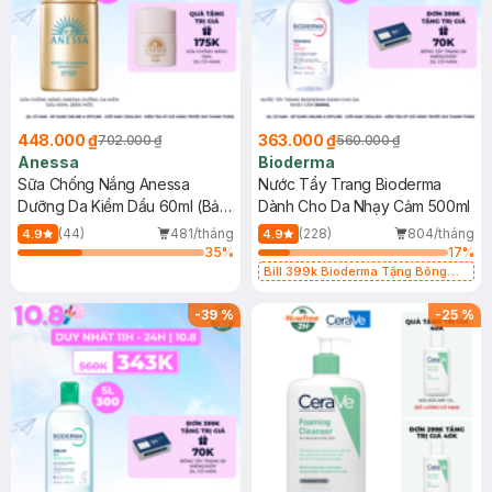
448.000 ₫
363.000 ₫
702.000 ₫
560.000 ₫
Anessa
Bioderma
Sữa Chống Nắng Anessa
Nước Tẩy Trang Bioderma
Dưỡng Da Kiềm Dầu 60ml (Bản
Dành Cho Da Nhạy Cảm 500ml
Mới)
(44)
481/tháng
(228)
804/tháng
4.9
4.9
35
%
17
%
Bill 399k Bioderma Tặng Bông
Tẩy Trang Hộp 50 Miếng (SL có
hạn)
-
39
%
-
25
%