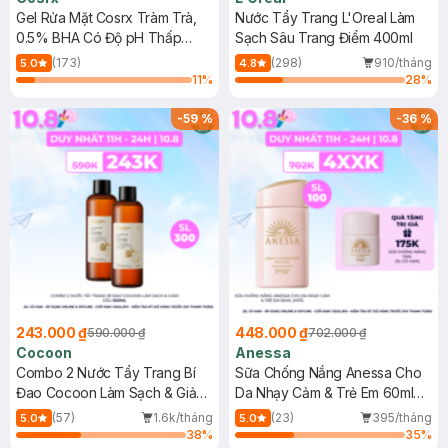
Gel Rửa Mặt Cosrx Tràm Trà,
Nước Tẩy Trang L'Oreal Làm
0.5% BHA Có Độ pH Thấp
Sạch Sâu Trang Điểm 400ml
150ml
(173)
(298)
910/tháng
5.0
4.8
11
%
28
%
-
59
%
-
36
%
243.000 ₫
448.000 ₫
590.000 ₫
702.000 ₫
Cocoon
Anessa
Combo 2 Nước Tẩy Trang Bí
Sữa Chống Nắng Anessa Cho
Đao Cocoon Làm Sạch & Giảm
Da Nhạy Cảm & Trẻ Em 60ml
Dầu 500ml
(Mới)
(57)
1.6k/tháng
(23)
395/tháng
5.0
5.0
38
%
35
%