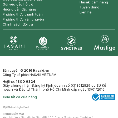
Hasaki cẩm nang
Gửi yêu cầu hỗ trợ
Tuyển dụng
Hướng dẫn đặt hàng
Liên hệ
Phương thức thanh toán
Phương thức vận chuyển
Chính sách đổi trả
Synctives
Clinic
Dermahair
Mastige
Bản quyền © 2016 Hasaki.vn
Công Ty cổ phần HASAKI VIETNAM
Hotline:
1800 6324
Giấy chứng nhận Đăng ký Kinh doanh số 0313612829 do Sở Kế
hoạch và Đầu tư Thành phố Hồ Chí Minh cấp ngày 13/01/2016
Xem tất cả cửa hàng
Mỹ Phẩm High-End
Trang Điểm Mặt
Kem Lót
/
Kem Nền
/
Phấn Nền
/
BB / CC Cream
/
Phấn Nước Cushion
/