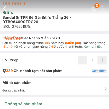
195.000 ₫
0
Dots
Cart Icon
Biti's
Back Icon
Sandal Si TPR Bé Gái Biti's Trắng 26 -
DTB064600TRG26
(SKU:
276501675
)
Giao Nhanh Miễn Phí 2H
Bạn muốn nhận hàng trước
18h
hôm nay (
Miễn phí
). Đặt hàng trong
18 phút
tới và chọn giao hàng
2H
ở bước thanh toán.
Xem chi tiết
Số lượng:
339
Chi nhánh tạm hết sản phẩm
Xem thêm
Mô tả sản phẩm
Đang cập nhật
Thông số sản phẩm