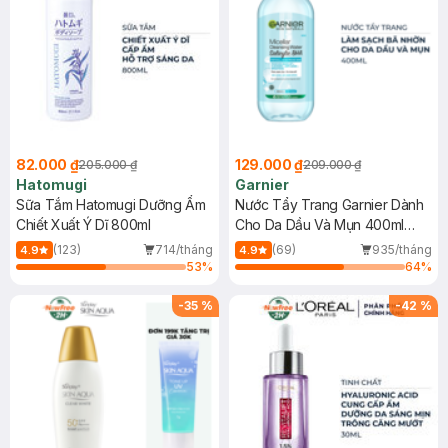
82.000 ₫
129.000 ₫
205.000 ₫
209.000 ₫
Hatomugi
Garnier
Sữa Tắm Hatomugi Dưỡng Ẩm
Nước Tẩy Trang Garnier Dành
Chiết Xuất Ý Dĩ 800ml
Cho Da Dầu Và Mụn 400ml
(Mới)
(123)
714/tháng
(69)
935/tháng
4.9
4.9
53
%
64
%
-
35
%
-
42
%