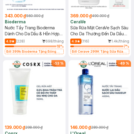
343.000 ₫
369.000 ₫
560.000 ₫
490.000 ₫
Bioderma
CeraVe
Nước Tẩy Trang Bioderma
Sữa Rửa Mặt CeraVe Sạch Sâu
Dành Cho Da Dầu & Hỗn Hợp
Cho Da Thường Đến Da Dầu
500ml
473ml
(228)
698/tháng
(116)
1.4k/tháng
4.9
4.9
18
%
7
%
Bill 399k Bioderma Tặng Bông
Bill Cerave 299K Tặng Sữa Rửa
Tẩy Trang Hộp 50 Miếng (SL có
Mặt Cerave 30ml (SL có hạn)
hạn)
-
53
%
-
49
%
139.000 ₫
146.000 ₫
298.000 ₫
289.000 ₫
Cosrx
L'Oreal