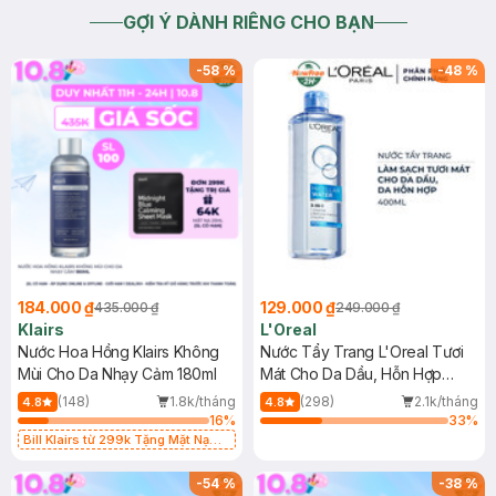
GỢI Ý DÀNH RIÊNG CHO BẠN
-
58
%
-
48
%
184.000 ₫
129.000 ₫
435.000 ₫
249.000 ₫
Klairs
L'Oreal
Nước Hoa Hồng Klairs Không
Nước Tẩy Trang L'Oreal Tươi
Mùi Cho Da Nhạy Cảm 180ml
Mát Cho Da Dầu, Hỗn Hợp
400ml
(148)
1.8k/tháng
(298)
2.1k/tháng
4.8
4.8
16
%
33
%
Bill Klairs từ 299k Tặng Mặt Nạ
Làm Dịu Da & Kiểm Soát Dầu Nhờn
25ml (SL Có Hạn)
-
54
%
-
38
%