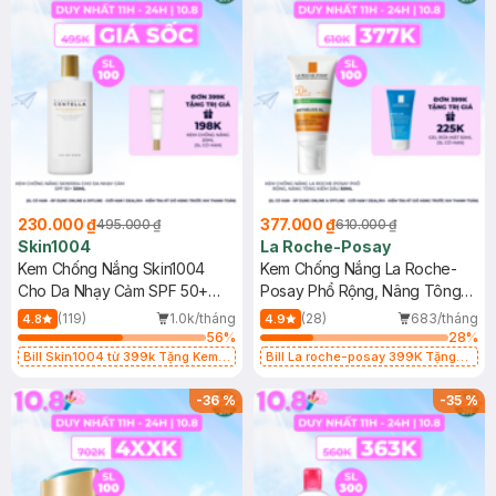
230.000 ₫
377.000 ₫
495.000 ₫
610.000 ₫
Skin1004
La Roche-Posay
Kem Chống Nắng Skin1004
Kem Chống Nắng La Roche-
Cho Da Nhạy Cảm SPF 50+
Posay Phổ Rộng, Nâng Tông
50ml
Kiềm Dầu 50ml
(119)
1.0k/tháng
(28)
683/tháng
4.8
4.9
56
%
28
%
Bill Skin1004 từ 399k Tặng Kem
Bill La roche-posay 399K Tặng
Chống Nắng Cho Da Nhạy Cảm
Gel rửa mặt da dầu nhạy cảm 50ml
SPF 50+ 20ml (SL Có Hạn)
(SL có hạn)
-
36
%
-
35
%