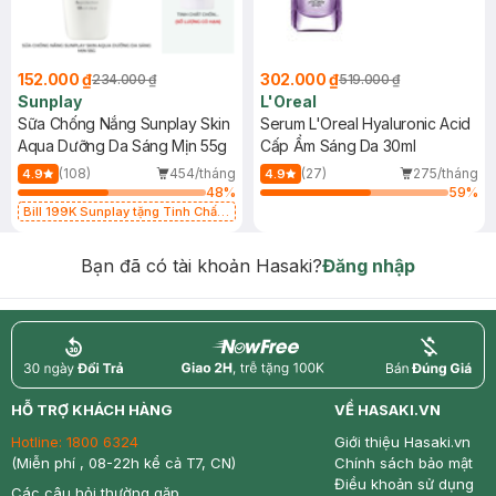
152.000 ₫
302.000 ₫
234.000 ₫
519.000 ₫
Sunplay
L'Oreal
Sữa Chống Nắng Sunplay Skin
Serum L'Oreal Hyaluronic Acid
Aqua Dưỡng Da Sáng Mịn 55g
Cấp Ẩm Sáng Da 30ml
(108)
454/tháng
(27)
275/tháng
4.9
4.9
48
%
59
%
Bill 199K Sunplay tặng Tinh Chất
Chống Nắng 7g trị giá 30K (SL có
hạn)
Bạn đã có tài khoản Hasaki?
Đăng nhập
return
nowfree
price
HỖ TRỢ KHÁCH HÀNG
VỀ HASAKI.VN
Hotline:
1800 6324
Giới thiệu Hasaki.vn
(Miễn phí , 08-22h kể cả T7, CN)
Chính sách bảo mật
Điều khoản sử dụng
Các câu hỏi thường gặp