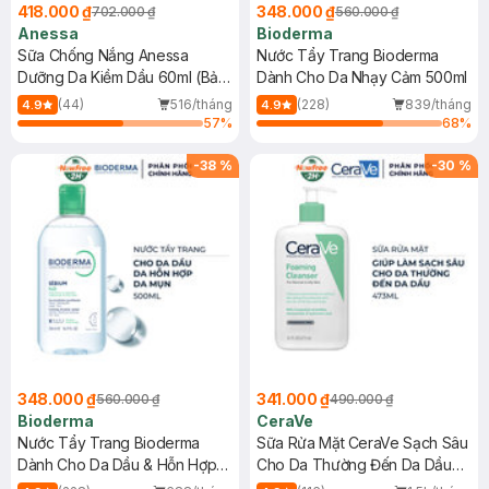
418.000 ₫
348.000 ₫
702.000 ₫
560.000 ₫
Anessa
Bioderma
Sữa Chống Nắng Anessa
Nước Tẩy Trang Bioderma
Dưỡng Da Kiềm Dầu 60ml (Bản
Dành Cho Da Nhạy Cảm 500ml
Mới)
(44)
516/tháng
(228)
839/tháng
4.9
4.9
57
%
68
%
-
38
%
-
30
%
348.000 ₫
341.000 ₫
560.000 ₫
490.000 ₫
Bioderma
CeraVe
Nước Tẩy Trang Bioderma
Sữa Rửa Mặt CeraVe Sạch Sâu
Dành Cho Da Dầu & Hỗn Hợp
Cho Da Thường Đến Da Dầu
500ml
473ml