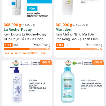
308.000 ₫
601.000 ₫
445.000 ₫
1.350.000 ₫
La Roche-Posay
Martiderm
Kem Dưỡng La Roche-Posay
Kem Chống Nắng MartiDerm
Giúp Phục Hồi Da Đa Công
Phổ Rộng Bảo Vệ Toàn Diện
Dụng 40ml
40ml
(56)
808/tháng
(110)
231/tháng
4.9
4.9
64
%
62
%
Bill La roche-posay 399K Tặng
Gel rửa mặt da dầu nhạy cảm 50ml
(SL có hạn)
-
60
%
-
39
%