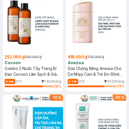
252.000 ₫
418.000 ₫
590.000 ₫
702.000 ₫
Cocoon
Anessa
Combo 2 Nước Tẩy Trang Bí
Sữa Chống Nắng Anessa Cho
Đao Cocoon Làm Sạch & Giảm
Da Nhạy Cảm & Trẻ Em 60ml
Dầu 500ml
(Mới)
(57)
1.5k/tháng
(23)
423/tháng
5.0
5.0
78
%
74
%
-
31
%
-
55
%