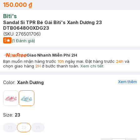
150.000 ₫
Biti's
Sandal Si TPR Bé Gái Biti's Xanh Dương 23
DTB064800XDG23
(SKU:
276501706
)
5
(
1
Đánh giá)
Start Icon
Giao Nhanh Miễn Phí 2H
Bạn muốn nhận hàng trước
10h
ngày mai. Đặt hàng trước
24h
và
chọn giao hàng
2H
ở bước thanh toán.
Xem chi tiết
Xem thêm
Color
:
Xanh Dương
Size
:
23
22
23
25