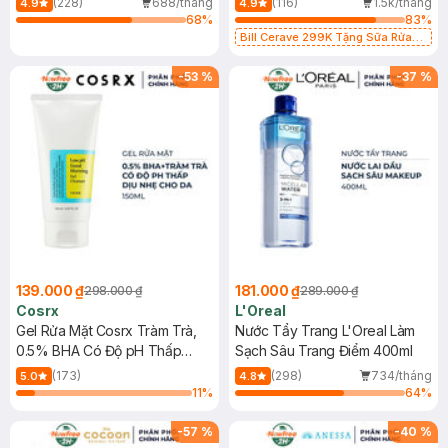
(228)
688/tháng
(116)
1.5k/tháng
4.9
4.9
68
%
83
%
Bill Cerave 299K Tặng Sữa Rửa
Mặt Cerave 30ml (SL có hạn)
-
53
%
-
37
%
139.000 ₫
181.000 ₫
298.000 ₫
289.000 ₫
Cosrx
L'Oreal
Gel Rửa Mặt Cosrx Tràm Trà,
Nước Tẩy Trang L'Oreal Làm
0.5% BHA Có Độ pH Thấp
Sạch Sâu Trang Điểm 400ml
150ml
(173)
(298)
734/tháng
5.0
4.8
11
%
64
%
-
57
%
-
40
%