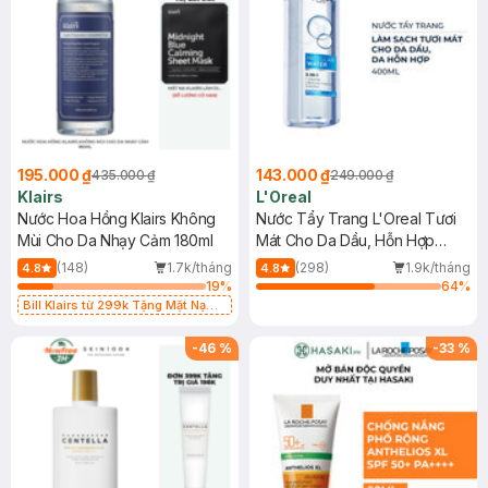
195.000 ₫
143.000 ₫
435.000 ₫
249.000 ₫
Klairs
L'Oreal
Nước Hoa Hồng Klairs Không
Nước Tẩy Trang L'Oreal Tươi
Mùi Cho Da Nhạy Cảm 180ml
Mát Cho Da Dầu, Hỗn Hợp
400ml
(148)
1.7k/tháng
(298)
1.9k/tháng
4.8
4.8
19
%
64
%
Bill Klairs từ 299k Tặng Mặt Nạ
Làm Dịu Da & Kiểm Soát Dầu Nhờn
25ml (SL Có Hạn)
-
46
%
-
33
%