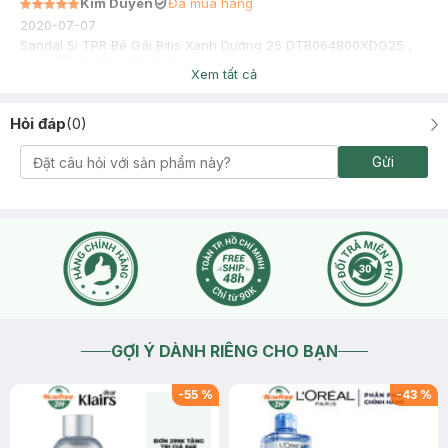
Kim Duyên
Đã mua hàng
2020-07-07
Sandal Si TPR Bé Gái Bitis Xanh Dương 25 DTB064800XDG25 ,
hàng rất ok tốt, giá hợp lý
Xem tất cả
Hỏi đáp
(
0
)
Gửi
GỢI Ý DÀNH RIÊNG CHO BẠN
-
55
%
-
43
%