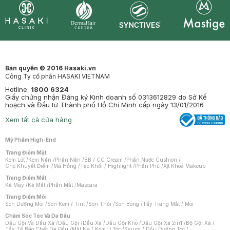
Synctives
Clinic
Dermahair
Mastige
Bản quyền © 2016 Hasaki.vn
Công Ty cổ phần HASAKI VIETNAM
Hotline:
1800 6324
Giấy chứng nhận Đăng ký Kinh doanh số 0313612829 do Sở Kế
hoạch và Đầu tư Thành phố Hồ Chí Minh cấp ngày 13/01/2016
Xem tất cả cửa hàng
Mỹ Phẩm High-End
Trang Điểm Mặt
Kem Lót
/
Kem Nền
/
Phấn Nền
/
BB / CC Cream
/
Phấn Nước Cushion
/
Che Khuyết Điểm
/
Má Hồng
/
Tạo Khối / Highlight
/
Phấn Phủ
/
Xịt Khoá Makeup
Trang Điểm Mắt
Kẻ Mày
/
Kẻ Mắt
/
Phấn Mắt
/
Mascara
Trang Điểm Môi
Son Dưỡng Môi
/
Son Kem / Tint
/
Son Thỏi
/
Son Bóng
/
Tẩy Trang Mắt / Môi
Chăm Sóc Tóc Và Da Đầu
Dầu Gội Và Dầu Xả
/
Dầu Gội
/
Dầu Xả
/
Dầu Gội Khô
/
Dầu Gội Xả 2in1
/
Bộ Gội Xả
/
Tẩy Tế Bào Chết Da Đầu
/
Mặt Nạ / Kem Ủ Tóc
/
Serum / Dầu Dưỡng Tóc
/