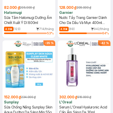
82.000 ₫
128.000 ₫
205.000 ₫
209.000 ₫
Hatomugi
Garnier
Sữa Tắm Hatomugi Dưỡng Ẩm
Nước Tẩy Trang Garnier Dành
Chiết Xuất Ý Dĩ 800ml
Cho Da Dầu Và Mụn 400ml
(Mới)
(123)
714/tháng
(69)
942/tháng
4.9
4.9
53
%
64
%
-
35
%
-
42
%
152.000 ₫
302.000 ₫
234.000 ₫
519.000 ₫
Sunplay
L'Oreal
Sữa Chống Nắng Sunplay Skin
Serum L'Oreal Hyaluronic Acid
Aqua Dưỡng Da Sáng Mịn 55g
Cấp Ẩm Sáng Da 30ml