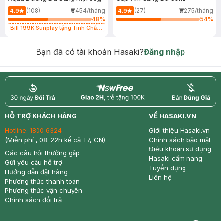
(108)
454/tháng
(27)
275/tháng
4.9
4.9
48
%
54
%
Bill 199K Sunplay tặng Tinh Chất
Chống Nắng 7g trị giá 30K (SL có
hạn)
Bạn đã có tài khoản Hasaki?
Đăng nhập
return
nowfree
price
HỖ TRỢ KHÁCH HÀNG
VỀ HASAKI.VN
Hotline:
1800 6324
Giới thiệu Hasaki.vn
(Miễn phí , 08-22h kể cả T7, CN)
Chính sách bảo mật
Điều khoản sử dụng
Các câu hỏi thường gặp
Hasaki cẩm nang
Gửi yêu cầu hỗ trợ
Tuyển dụng
Hướng dẫn đặt hàng
Liên hệ
Phương thức thanh toán
Phương thức vận chuyển
Chính sách đổi trả