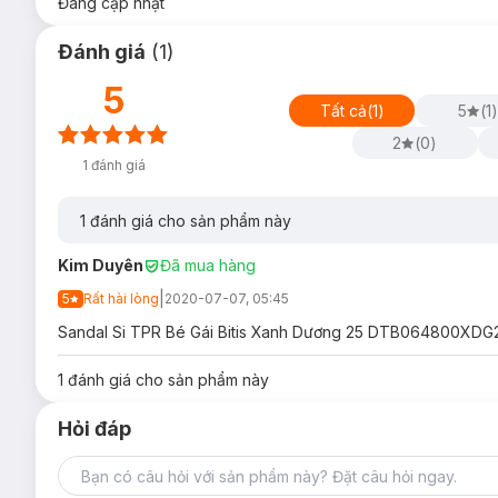
Đang cập nhật
Đánh giá
(
1
)
5
Tất cả
(
1
)
5
(
1
)
2
(
0
)
1
đánh giá
1
đánh giá cho sản phẩm này
Kim Duyên
Đã mua hàng
|
5
Rất hài lòng
2020-07-07, 05:45
Sandal Si TPR Bé Gái Bitis Xanh Dương 25 DTB064800XDG25 ,
1
đánh giá cho sản phẩm này
Hỏi đáp