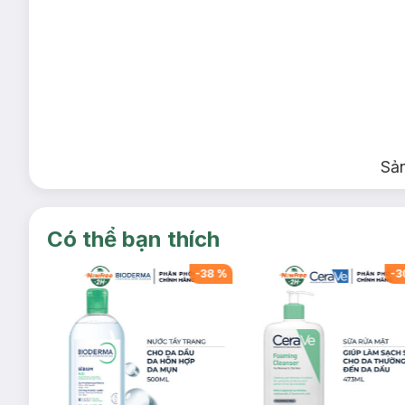
Sả
Có thể bạn thích
-
38
%
-
38
%
-
3