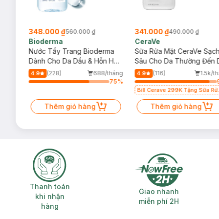
348.000 ₫
341.000 ₫
560.000 ₫
490.000 ₫
Bioderma
CeraVe
rma
Nước Tẩy Trang Bioderma
Sữa Rửa Mặt CeraVe Sạc
m
Dành Cho Da Dầu & Hỗn Hợp
Sâu Cho Da Thường Đến 
500ml
Dầu 473ml
/tháng
(228)
688/tháng
(116)
1.5k/t
4.9
4.9
75
%
75
%
Bill Cerave 299K Tặng Sữa Rử
Mặt Cerave 30ml (SL có hạn)
Thêm giỏ hàng
Thêm giỏ hàng
Thanh toán khi nhận hàng
Giao nhanh miễ
Thanh toán
Giao nhanh
khi nhận
miễn phí 2H
hàng