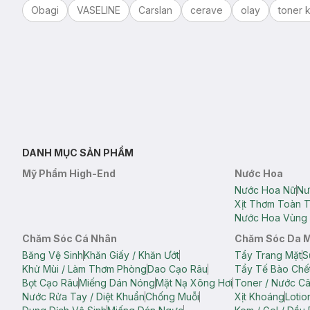
Obagi
VASELINE
Carslan
cerave
olay
toner k
DANH MỤC SẢN PHẨM
Mỹ Phẩm High-End
Nước Hoa
Nước Hoa Nữ
Nư
Xịt Thơm Toàn 
Nước Hoa Vùng 
Chăm Sóc Cá Nhân
Chăm Sóc Da 
Băng Vệ Sinh
Khăn Giấy / Khăn Ướt
Tẩy Trang Mặt
S
Khử Mùi / Làm Thơm Phòng
Dao Cạo Râu
Tẩy Tế Bào Chế
Bọt Cạo Râu
Miếng Dán Nóng
Mặt Nạ Xông Hơi
Toner / Nước C
Nước Rửa Tay / Diệt Khuẩn
Chống Muỗi
Xịt Khoáng
Lotio