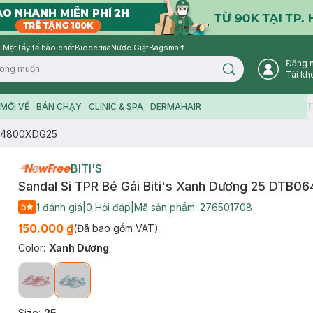
 Mặt
Tẩy tế bào chết
Bioderma
Nước Giặt
Bagsmart
Đăng 
Search icon
Tài kh
T
MỚI VỀ
BÁN CHẠY
CLINIC & SPA
DERMAHAIR
B064800XDG25
BITI'S
Sandal Si TPR Bé Gái Biti's Xanh Dương 25 DTB
5
1
đánh giá
|
0
Hỏi đáp
|
Mã sản phẩm:
276501708
150.000 ₫
(Đã bao gồm VAT)
Color
:
Xanh Dương
Size
:
25