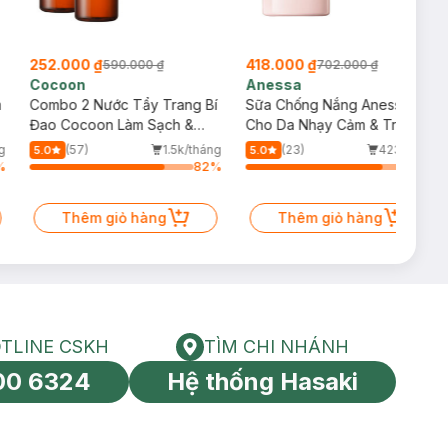
252.000 ₫
418.000 ₫
590.000 ₫
702.000 ₫
Cocoon
Anessa
m
Combo 2 Nước Tẩy Trang Bí
Sữa Chống Nắng Anessa
Đao Cocoon Làm Sạch &
Cho Da Nhạy Cảm & Trẻ Em
Giảm Dầu 500ml
60ml (Mới)
g
(57)
1.5k/tháng
(23)
423/tháng
5.0
5.0
%
82
%
83
%
Thêm giỏ hàng
Thêm giỏ hàng
TLINE CSKH
TÌM CHI NHÁNH
HOTLINE CSKH
Tìm chi nhánh
00 6324
Hệ thống Hasaki
tín toàn cầu