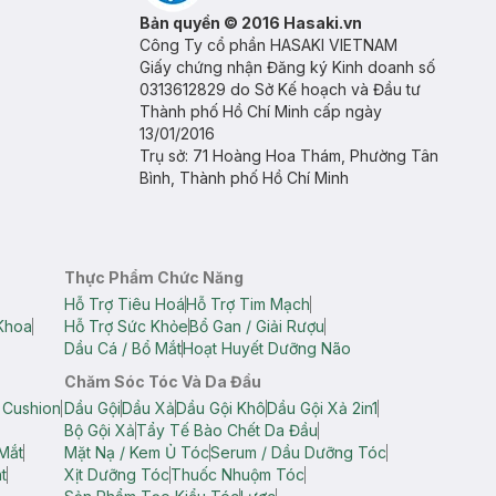
Bản quyền © 2016 Hasaki.vn
Công Ty cổ phần HASAKI VIETNAM
Giấy chứng nhận Đăng ký Kinh doanh số
0313612829 do Sở Kế hoạch và Đầu tư
Thành phố Hồ Chí Minh cấp ngày
13/01/2016
Trụ sở: 71 Hoàng Hoa Thám, Phường Tân
Bình, Thành phố Hồ Chí Minh
Thực Phẩm Chức Năng
Hỗ Trợ Tiêu Hoá
Hỗ Trợ Tim Mạch
Khoa
Hỗ Trợ Sức Khỏe
Bổ Gan / Giải Rượu
Dầu Cá / Bổ Mắt
Hoạt Huyết Dưỡng Não
Chăm Sóc Tóc Và Da Đầu
 Cushion
Dầu Gội
Dầu Xả
Dầu Gội Khô
Dầu Gội Xả 2in1
Bộ Gội Xả
Tẩy Tế Bào Chết Da Đầu
Mắt
Mặt Nạ / Kem Ủ Tóc
Serum / Dầu Dưỡng Tóc
t
Xịt Dưỡng Tóc
Thuốc Nhuộm Tóc