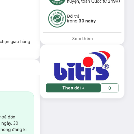
huyện, toàn Quốc từ 249K)
Đổi trả
trong
30 ngày
Xem thêm
chọn giao hàng
Theo dõi
+
0
 hoá đơn
 ngày. 30
không đăng kí