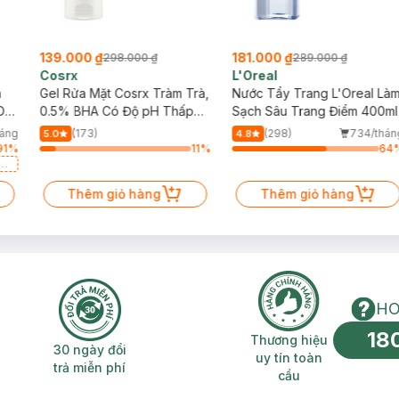
139.000 ₫
181.000 ₫
298.000 ₫
289.000 ₫
Cosrx
L'Oreal
h
Gel Rửa Mặt Cosrx Tràm Trà,
Nước Tẩy Trang L'Oreal Là
Da
0.5% BHA Có Độ pH Thấp
Sạch Sâu Trang Điểm 400ml
150ml
háng
(173)
(298)
734/thán
5.0
4.8
91
%
11
%
64
a
Thêm giỏ hàng
Thêm giỏ hàng
HO
18
n phí 2H
30 ngày đổi trả miễn phí
Thương hiệu uy 
Thương hiệu
30 ngày đổi
uy tín toàn
trả miễn phí
cầu