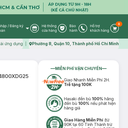
0
nhập
/
Đăng ký
Hệ thống
Bảo
Hỗ trợ
User Icon
Store Icon
Warranty Icon
Phone Icon
Cart I
oản
cửa hàng
hành
khách hàng
ải ứng dụng
Phường 8, Quận 10, Thành phố Hồ Chí Minh
Map icon
MIỄN PHÍ VẬN CHUYỂN
064800XDG25
Giao Nhanh Miễn Phí 2H.
Trễ tặng 100K
Hasaki đền bù
100%
hãng
đền bù
100%
nếu phát hiện
hàng giả
Giao Hàng Miễn Phí
(từ
90K tại 60 Tỉnh Thành trừ