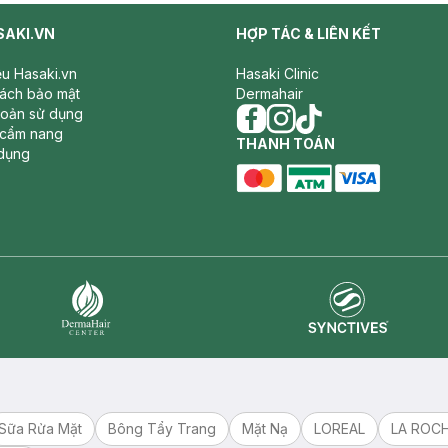
SAKI.VN
HỢP TÁC & LIÊN KẾT
iệu Hasaki.vn
Hasaki Clinic
sách bảo mật
Dermahair
hoản sử dụng
 cẩm nang
facebook
THANH TOÁN
instagram
tiktok
dụng
master card
ATM card
visa card
Synctives
Dermahair
Sữa Rửa Mặt
Bông Tẩy Trang
Mặt Nạ
LOREAL
LA ROC