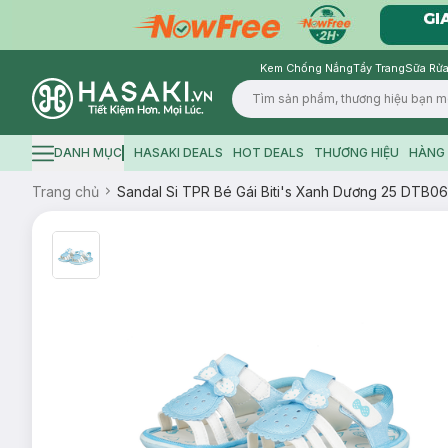
Kem Chống Nắng
Tẩy Trang
Sữa Rửa
Logo
DANH MỤC
HASAKI DEALS
HOT DEALS
THƯƠNG HIỆU
HÀNG 
Hamburger icon
Trang chủ
Sandal Si TPR Bé Gái Biti's Xanh Dương 25 DT