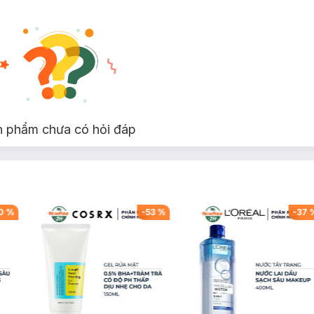
n phẩm chưa có hỏi đáp
0
%
-
53
%
-
37