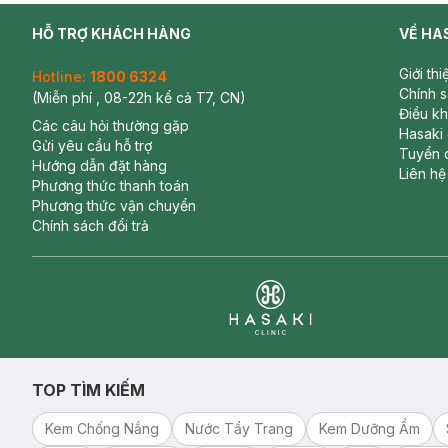
HỖ TRỢ KHÁCH HÀNG
VỀ HA
Giới th
Hotline:
1800 6324
Chính 
(Miễn phí , 08-22h kể cả T7, CN)
Điều k
Các câu hỏi thường gặp
Hasaki
Gửi yêu cầu hỗ trợ
Tuyển 
Hướng dẫn đặt hàng
Liên hệ
Phương thức thanh toán
Phương thức vận chuyển
Chính sách đổi trả
Clinic
TOP TÌM KIẾM
Kem Chống Nắng
Nước Tẩy Trang
Kem Dưỡng Ẩm