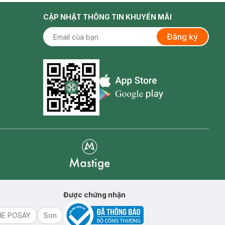
CẬP NHẬT THÔNG TIN KHUYẾN MÃI
Đăng ký
Appstore icon
Goolge Play icon
Mastige
Được chứng nhận
HE POSAY
Son