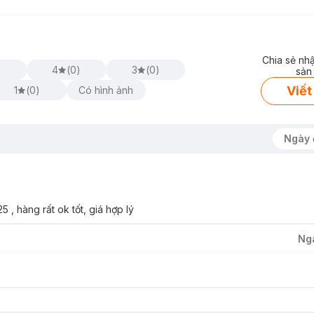
Chia sẻ nh
4
(
0
)
3
(
0
)
sản
Viết
1
(
0
)
Có hình ảnh
Ngày 
 hàng rất ok tốt, giá hợp lý
Ng