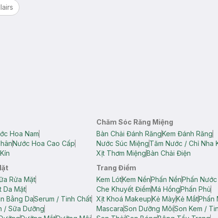
lairs
Chăm Sóc Răng Miệng
ớc Hoa Nam
Bàn Chải Đánh Răng
Kem Đánh Răng
Thân
Nước Hoa Cao Cấp
Nước Súc Miệng
Tăm Nước / Chỉ Nha 
Kín
Xịt Thơm Miệng
Bàn Chải Điện
Mặt
Trang Điểm
ữa Rửa Mặt
Kem Lót
Kem Nền
Phấn Nền
Phấn Nước
t Da Mặt
Che Khuyết Điểm
Má Hồng
Phấn Phủ
ân Bằng Da
Serum / Tinh Chất
Xịt Khoá Makeup
Kẻ Mày
Kẻ Mắt
Phấn 
n / Sữa Dưỡng
Mascara
Son Dưỡng Môi
Son Kem / Tin