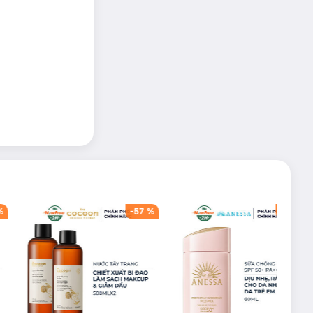
%
-
57
%
-
40
%