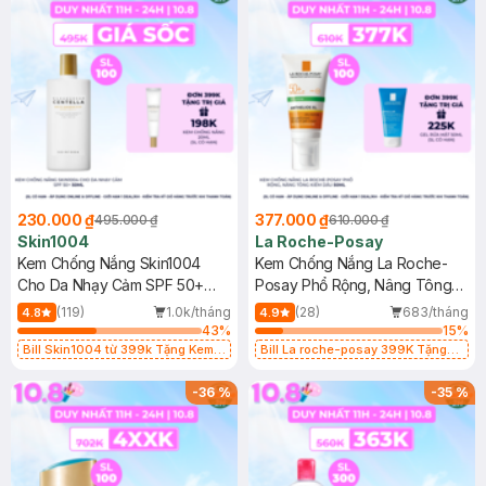
230.000 ₫
377.000 ₫
495.000 ₫
610.000 ₫
Skin1004
La Roche-Posay
Kem Chống Nắng Skin1004
Kem Chống Nắng La Roche-
Cho Da Nhạy Cảm SPF 50+
Posay Phổ Rộng, Nâng Tông
50ml
Kiềm Dầu 50ml
(119)
1.0k/tháng
(28)
683/tháng
4.8
4.9
43
%
15
%
Bill Skin1004 từ 399k Tặng Kem
Bill La roche-posay 399K Tặng
Chống Nắng Cho Da Nhạy Cảm
Gel rửa mặt da dầu nhạy cảm 50ml
SPF 50+ 20ml (SL Có Hạn)
(SL có hạn)
-
36
%
-
35
%