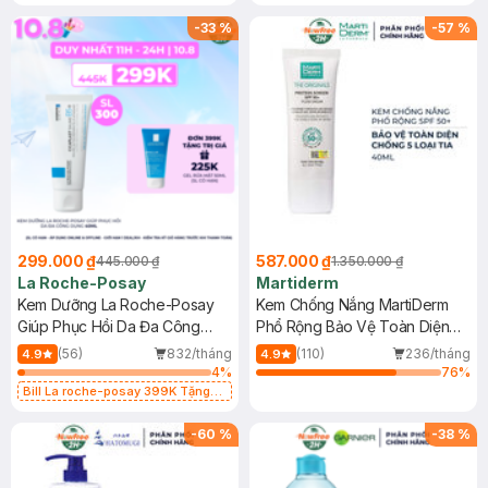
-
33
%
-
57
%
299.000 ₫
587.000 ₫
445.000 ₫
1.350.000 ₫
La Roche-Posay
Martiderm
Kem Dưỡng La Roche-Posay
Kem Chống Nắng MartiDerm
Giúp Phục Hồi Da Đa Công
Phổ Rộng Bảo Vệ Toàn Diện
Dụng 40ml
40ml
(56)
832/tháng
(110)
236/tháng
4.9
4.9
4
%
76
%
Bill La roche-posay 399K Tặng
Gel rửa mặt da dầu nhạy cảm 50ml
(SL có hạn)
-
60
%
-
38
%