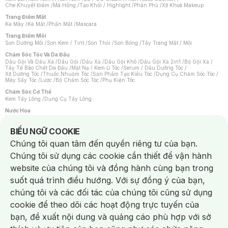
Che Khuyết Điểm
/
Má Hồng
/
Tạo Khối / Highlight
/
Phấn Phủ
/
Xịt Khoá Makeup
Trang Điểm Mắt
Kẻ Mày
/
Kẻ Mắt
/
Phấn Mắt
/
Mascara
Trang Điểm Môi
Son Dưỡng Môi
/
Son Kem / Tint
/
Son Thỏi
/
Son Bóng
/
Tẩy Trang Mắt / Môi
Chăm Sóc Tóc Và Da Đầu
Dầu Gội Và Dầu Xả
/
Dầu Gội
/
Dầu Xả
/
Dầu Gội Khô
/
Dầu Gội Xả 2in1
/
Bộ Gội Xả
/
Tẩy Tế Bào Chết Da Đầu
/
Mặt Nạ / Kem Ủ Tóc
/
Serum / Dầu Dưỡng Tóc
/
Xịt Dưỡng Tóc
/
Thuốc Nhuộm Tóc
/
Sản Phẩm Tạo Kiểu Tóc
/
Dụng Cụ Chăm Sóc Tóc
/
Máy Sấy Tóc
/
Lược
/
Bộ Chăm Sóc Tóc
/
Phụ Kiện Tóc
Chăm Sóc Cơ Thể
Kem Tẩy Lông
/
Dụng Cụ Tẩy Lông
Nước Hoa
Nước Hoa Nữ
/
Nước Hoa Nam
/
Nước Hoa Cao Cấp
/
Xịt Thơm Toàn Thân
/
Nước Hoa Vùng Kín
Notice about cookies usage
BIỂU NGỮ COOKIE
Chăm Sóc Cá Nhân
Chúng tôi quan tâm đến quyền riêng tư của bạn.
Chống Muỗi
/
Khẩu Trang
/
Máy Massage
/
Mặt Nạ Xông Hơi
/
Nước Rửa Tay
/
Sản Phẩm Chăm Sóc Khác
/
Bàn Chải Đánh Răng
/
Bàn Chải Điện
/
Chúng tôi sử dụng các cookie cần thiết để vận hành
Hỗ Trợ Trắng Răng
/
Kem Đánh Răng
/
Máy Tăm Nước
/
Nước Súc Miệng
/
Tăm / Chỉ Nha Khoa
/
Xịt Thơm Miệng
/
Dung Dịch Vệ Sinh
/
Dưỡng Vùng Kín
/
website của chúng tôi và đồng hành cùng bạn trong
Khăn Ướt Vệ Sinh Vùng Kín
/
Băng Vệ Sinh
/
Tampon
/
Bọt Cạo Râu
/
Dao Cạo Râu
/
Máy Cạo Râu
suốt quá trình điều hướng. Với sự đồng ý của bạn,
Vấn Đề Về Da
chúng tôi và các đối tác của chúng tôi cũng sử dụng
Da Dầu / Lỗ Chân Lông To
/
Da Khô / Mất Nước
/
Da Lão Hóa
/
Da Mụn
/
Da Nhạy Cảm / Kích Ứng
/
Da Xỉn Màu
/
Thâm / Nám / Tàn Nhang
/
cookie để theo dõi các hoạt động trực tuyến của
Quầng Thâm & Bọng Mắt
/
Sẹo
/
Viêm Da Cơ Địa
bạn, đề xuất nội dung và quảng cáo phù hợp với sở
Dụng Cụ / Phụ Kiện Chăm Sóc Da
Chat i
Bông Tẩy Trang
/
Khăn Lau Mặt Khô
/
Dụng Cụ / Máy Rửa Mặt
/
Máy Chăm Sóc Da
/