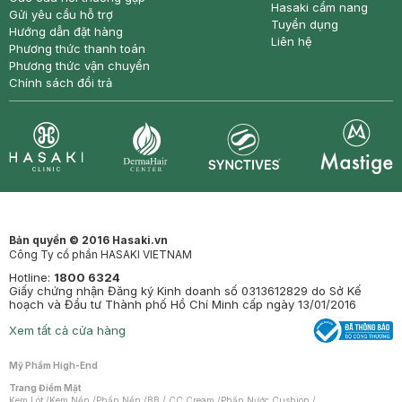
Hasaki cẩm nang
Gửi yêu cầu hỗ trợ
Tuyển dụng
Hướng dẫn đặt hàng
Liên hệ
Phương thức thanh toán
Phương thức vận chuyển
Chính sách đổi trả
Synctives
Clinic
Dermahair
Mastige
Bản quyền © 2016 Hasaki.vn
Công Ty cổ phần HASAKI VIETNAM
Hotline:
1800 6324
Giấy chứng nhận Đăng ký Kinh doanh số 0313612829 do Sở Kế
hoạch và Đầu tư Thành phố Hồ Chí Minh cấp ngày 13/01/2016
Xem tất cả cửa hàng
Mỹ Phẩm High-End
Trang Điểm Mặt
Kem Lót
/
Kem Nền
/
Phấn Nền
/
BB / CC Cream
/
Phấn Nước Cushion
/