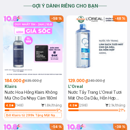
GỢI Ý DÀNH RIÊNG CHO BẠN
-
58
%
-
48
%
184.000 ₫
129.000 ₫
435.000 ₫
249.000 ₫
Klairs
L'Oreal
Nước Hoa Hồng Klairs Không
Nước Tẩy Trang L'Oreal Tươi
Mùi Cho Da Nhạy Cảm 180ml
Mát Cho Da Dầu, Hỗn Hợp
400ml
(148)
1.8k/tháng
(298)
2.1k/tháng
4.8
4.8
9
%
21
%
Bill Klairs từ 299k Tặng Mặt Nạ
Làm Dịu Da & Kiểm Soát Dầu Nhờn
25ml (SL Có Hạn)
-
54
%
-
38
%