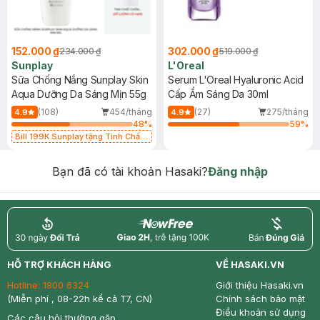
152.000 ₫
302.000 ₫
234.000 ₫
519.000 ₫
Sunplay
L'Oreal
Sữa Chống Nắng Sunplay Skin
Serum L'Oreal Hyaluronic Acid
Aqua Dưỡng Da Sáng Mịn 55g
Cấp Ẩm Sáng Da 30ml
(108)
454/tháng
(27)
275/tháng
4.9
4.9
48
%
59
%
Bill 199K Sunplay tặng Tinh Chất
Chống Nắng 7g trị giá 30K (SL có
hạn)
Bạn đã có tài khoản Hasaki?
Đăng nhập
return
nowfree
price
HỖ TRỢ KHÁCH HÀNG
VỀ HASAKI.VN
Hotline:
1800 6324
Giới thiệu Hasaki.vn
(Miễn phí , 08-22h kể cả T7, CN)
Chính sách bảo mật
Điều khoản sử dụng
Các câu hỏi thường gặp