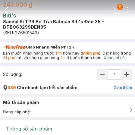
245.000 ₫
0
Dots
Cart Icon
Biti's
Back Icon
Sandal Si TPR Bé Trai Batman Biti's Đen 35 -
DTB063299DEN35
(SKU:
276501549
)
Giao Nhanh Miễn Phí 2H
Bạn muốn nhận hàng trước
17h
hôm nay (
Miễn phí
). Đặt hàng trong
31 phút
tới và chọn giao hàng
2H
ở bước thanh toán.
Xem chi tiết
Số lượng:
339
Chi nhánh tạm hết sản phẩm
Xem thêm
Mô tả sản phẩm
Đang cập nhật
Thông số sản phẩm