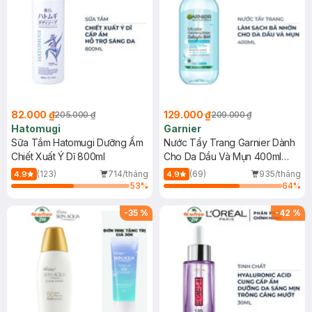
82.000 ₫
129.000 ₫
205.000 ₫
209.000 ₫
Hatomugi
Garnier
Sữa Tắm Hatomugi Dưỡng Ẩm
Nước Tẩy Trang Garnier Dành
Chiết Xuất Ý Dĩ 800ml
Cho Da Dầu Và Mụn 400ml
(Mới)
(123)
714/tháng
(69)
935/tháng
4.9
4.9
53
%
64
%
-
35
%
-
42
%