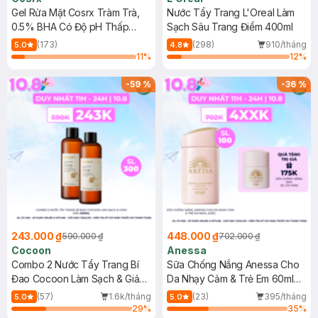
Gel Rửa Mặt Cosrx Tràm Trà,
Nước Tẩy Trang L'Oreal Làm
0.5% BHA Có Độ pH Thấp
Sạch Sâu Trang Điểm 400ml
150ml
(173)
(298)
910/tháng
5.0
4.8
11
%
12
%
-
59
%
-
36
%
243.000 ₫
448.000 ₫
590.000 ₫
702.000 ₫
Cocoon
Anessa
Combo 2 Nước Tẩy Trang Bí
Sữa Chống Nắng Anessa Cho
Đao Cocoon Làm Sạch & Giảm
Da Nhạy Cảm & Trẻ Em 60ml
Dầu 500ml
(Mới)
(57)
1.6k/tháng
(23)
395/tháng
5.0
5.0
29
%
35
%