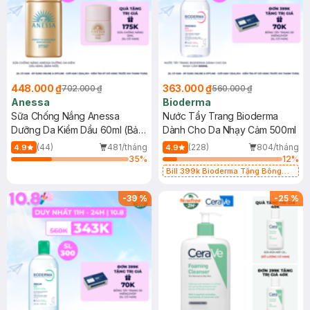
448.000 ₫
363.000 ₫
702.000 ₫
560.000 ₫
Anessa
Bioderma
Sữa Chống Nắng Anessa
Nước Tẩy Trang Bioderma
Dưỡng Da Kiềm Dầu 60ml (Bản
Dành Cho Da Nhạy Cảm 500ml
Mới)
(44)
481/tháng
(228)
804/tháng
4.9
4.9
35
%
12
%
Bill 399k Bioderma Tặng Bông
Tẩy Trang Hộp 50 Miếng (SL có
hạn)
-
39
%
-
25
%