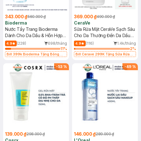
343.000 ₫
369.000 ₫
560.000 ₫
490.000 ₫
Bioderma
CeraVe
Nước Tẩy Trang Bioderma
Sữa Rửa Mặt CeraVe Sạch Sâu
Dành Cho Da Dầu & Hỗn Hợp
Cho Da Thường Đến Da Dầu
500ml
473ml
(228)
698/tháng
(116)
1.4k/tháng
4.9
4.9
11
%
2
%
Bill 399k Bioderma Tặng Bông
Bill Cerave 299K Tặng Sữa Rửa
Tẩy Trang Hộp 50 Miếng (SL có
Mặt Cerave 30ml (SL có hạn)
hạn)
-
53
%
-
49
%
139.000 ₫
146.000 ₫
298.000 ₫
289.000 ₫
Cosrx
L'Oreal