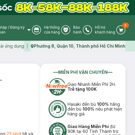
0
nhập
/
Đăng ký
Hệ thống
Bảo
Hỗ trợ
User Icon
Store Icon
Warranty Icon
Phone Icon
Cart I
oản
cửa hàng
hành
khách hàng
ải ứng dụng
Phường 8, Quận 10, Thành phố Hồ Chí Minh
Map icon
MIỄN PHÍ VẬN CHUYỂN
-
Giao Nhanh Miễn Phí 2H.
Trễ tặng 100K
Hasaki đền bù
100%
hãng
đền bù
100%
nếu phát hiện
hàng giả
Giao Hàng Miễn Phí
(từ
90K tại 60 Tỉnh Thành trừ
rong
23 phút
tới và