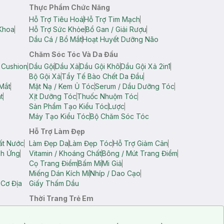
Thực Phẩm Chức Năng
Hỗ Trợ Tiêu Hoá
Hỗ Trợ Tim Mạch
Khoa
Hỗ Trợ Sức Khỏe
Bổ Gan / Giải Rượu
Dầu Cá / Bổ Mắt
Hoạt Huyết Dưỡng Não
Chăm Sóc Tóc Và Da Đầu
 Cushion
Dầu Gội
Dầu Xả
Dầu Gội Khô
Dầu Gội Xả 2in1
Bộ Gội Xả
Tẩy Tế Bào Chết Da Đầu
Mắt
Mặt Nạ / Kem Ủ Tóc
Serum / Dầu Dưỡng Tóc
t
Xịt Dưỡng Tóc
Thuốc Nhuộm Tóc
Sản Phẩm Tạo Kiểu Tóc
Lược
Máy Tạo Kiểu Tóc
Bộ Chăm Sóc Tóc
Hỗ Trợ Làm Đẹp
ất Nước
Làm Đẹp Da
Làm Đẹp Tóc
Hỗ Trợ Giảm Cân
ch Ứng
Vitamin / Khoáng Chất
Bông / Mút Trang Điểm
Cọ Trang Điểm
Bấm Mi
Mi Giả
Miếng Dán Kích Mí
Nhíp / Dao Cạo
 Cơ Địa
Giấy Thấm Dầu
Thời Trang Trẻ Em
op Nam
Áo Dây Trẻ Em
Áo Thun Trẻ Em
Áo Sát Nách Trẻ Em
Quần Short Trẻ Em