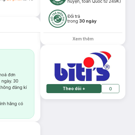
huyện, toàn Quốc từ 249K)
Đổi trả
trong
30 ngày
Xem thêm
 hoá đơn
 ngày. 30
không đăng kí
Theo dõi
+
0
ính hãng có