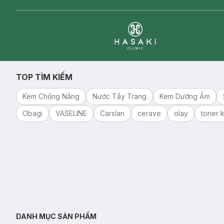
Clinic
TOP TÌM KIẾM
Kem Chống Nắng
Nước Tẩy Trang
Kem Dưỡng Ẩm
Obagi
VASELINE
Carslan
cerave
olay
toner k
DANH MỤC SẢN PHẨM