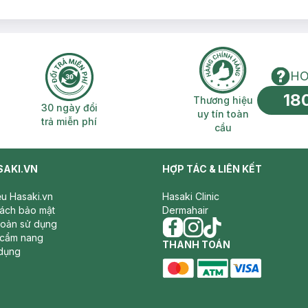
HO
18
n phí 2H
30 ngày đổi trả miễn phí
Thương hiệu uy 
Thương hiệu
30 ngày đổi
uy tín toàn
trả miễn phí
cầu
SAKI.VN
HỢP TÁC & LIÊN KẾT
iệu Hasaki.vn
Hasaki Clinic
sách bảo mật
Dermahair
hoản sử dụng
 cẩm nang
facebook
THANH TOÁN
instagram
tiktok
dụng
master card
ATM card
visa card