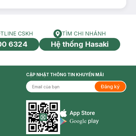
TLINE CSKH
TÌM CHI NHÁNH
HOTLINE CSKH
Tìm chi nhánh
00 6324
Hệ thống Hasaki
tín toàn cầu
CẬP NHẬT THÔNG TIN KHUYẾN MÃI
Đăng ký
Appstore icon
Goolge Play icon