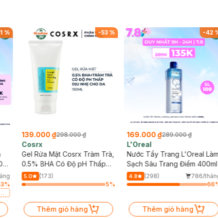
1
%
-
53
%
-
42
139.000 ₫
169.000 ₫
298.000 ₫
289.000 ₫
Cosrx
L'Oreal
h
Gel Rửa Mặt Cosrx Tràm Trà,
Nước Tẩy Trang L'Oreal Là
Da
0.5% BHA Có Độ pH Thấp
Sạch Sâu Trang Điểm 400ml
150ml
háng
(173)
(298)
786/thán
5.0
4.8
3
%
5
%
66
a
Thêm giỏ hàng
Thêm giỏ hàng