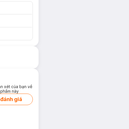
ận xét của bạn về
 phẩm này
 đánh giá