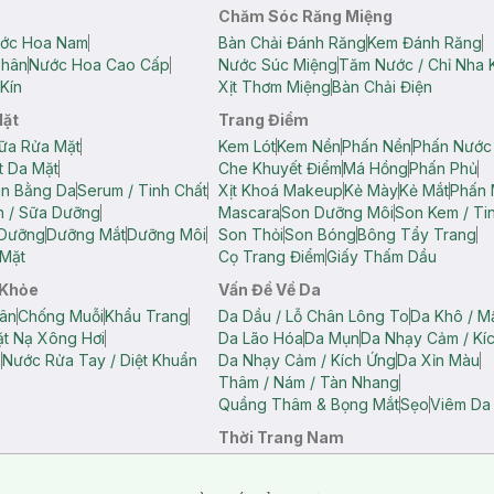
Chăm Sóc Răng Miệng
ớc Hoa Nam
Bàn Chải Đánh Răng
Kem Đánh Răng
Thân
Nước Hoa Cao Cấp
Nước Súc Miệng
Tăm Nước / Chỉ Nha 
Kín
Xịt Thơm Miệng
Bàn Chải Điện
Mặt
Trang Điểm
ữa Rửa Mặt
Kem Lót
Kem Nền
Phấn Nền
Phấn Nước
t Da Mặt
Che Khuyết Điểm
Má Hồng
Phấn Phủ
ân Bằng Da
Serum / Tinh Chất
Xịt Khoá Makeup
Kẻ Mày
Kẻ Mắt
Phấn 
n / Sữa Dưỡng
Mascara
Son Dưỡng Môi
Son Kem / Tin
 Dưỡng
Dưỡng Mắt
Dưỡng Môi
Son Thỏi
Son Bóng
Bông Tẩy Trang
Mặt
Cọ Trang Điểm
Giấy Thấm Dầu
 Khỏe
Vấn Đề Về Da
ân
Chống Muỗi
Khẩu Trang
Da Dầu / Lỗ Chân Lông To
Da Khô / M
t Nạ Xông Hơi
Da Lão Hóa
Da Mụn
Da Nhạy Cảm / Kí
g
Nước Rửa Tay / Diệt Khuẩn
Da Nhạy Cảm / Kích Ứng
Da Xỉn Màu
Thâm / Nám / Tàn Nhang
Quầng Thâm & Bọng Mắt
Sẹo
Viêm Da
Thời Trang Nam
ữ
Áo Hai Dây Nữ
Áo Polo Nữ
Áo Polo Nam
Áo Thun Nam
Áo Tank T
Tank Top Nữ
Quần Dài Nữ
Quần Lót Nam
Quần Short Nam