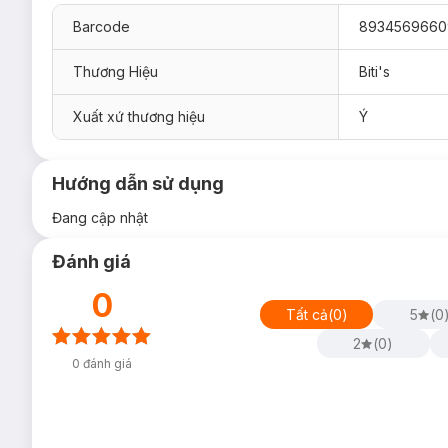
Barcode
8934569660
Thương Hiệu
Biti's
Xuất xứ thương hiệu
Ý
Hướng dẫn sử dụng
Đang cập nhật
Đánh giá
0
Tất cả
(
0
)
5
(
0
2
(
0
)
0
đánh giá