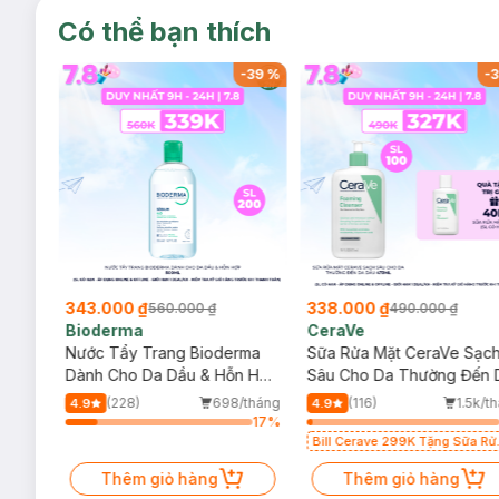
Có thể bạn thích
-
37
%
-
39
%
-
3
343.000 ₫
338.000 ₫
560.000 ₫
490.000 ₫
Bioderma
CeraVe
rma
Nước Tẩy Trang Bioderma
Sữa Rửa Mặt CeraVe Sạc
m
Dành Cho Da Dầu & Hỗn Hợp
Sâu Cho Da Thường Đến 
500ml
Dầu 473ml
/tháng
(228)
698/tháng
(116)
1.5k/t
4.9
4.9
20
%
17
%
Bill Cerave 299K Tặng Sữa Rử
Mặt Cerave 30ml (SL có hạn)
Thêm giỏ hàng
Thêm giỏ hàng