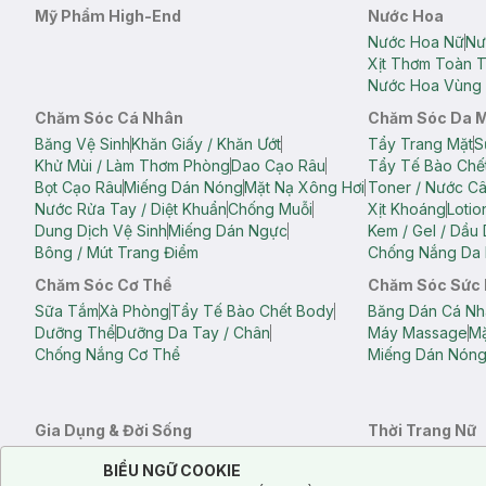
Mỹ Phẩm High-End
Nước Hoa
Nước Hoa Nữ
Nư
Xịt Thơm Toàn 
Nước Hoa Vùng 
Chăm Sóc Cá Nhân
Chăm Sóc Da 
Băng Vệ Sinh
Khăn Giấy / Khăn Ướt
Tẩy Trang Mặt
S
Khử Mùi / Làm Thơm Phòng
Dao Cạo Râu
Tẩy Tế Bào Chế
Bọt Cạo Râu
Miếng Dán Nóng
Mặt Nạ Xông Hơi
Toner / Nước C
Nước Rửa Tay / Diệt Khuẩn
Chống Muỗi
Xịt Khoáng
Lotio
Dung Dịch Vệ Sinh
Miếng Dán Ngực
Kem / Gel / Dầu
Bông / Mút Trang Điểm
Chống Nắng Da 
Chăm Sóc Cơ Thể
Chăm Sóc Sức
Sữa Tắm
Xà Phòng
Tẩy Tế Bào Chết Body
Băng Dán Cá Nh
Dưỡng Thể
Dưỡng Da Tay / Chân
Máy Massage
Mặ
Chống Nắng Cơ Thể
Miếng Dán Nón
Gia Dụng & Đời Sống
Thời Trang Nữ
Khăn Tắm
Bông Tắm / Phụ Kiện Tắm
Áo Crop Top N
Notice about cookies usage
Cookie Consent
BIỂU NGỮ COOKIE
Phụ Kiện Điện Thoại
Quạt Cầm Tay / Quạt Mini
Áo Thun Nữ
Áo 