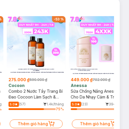
%
-
53
%
-
36
%
275.000 ₫
449.000 ₫
590.000 ₫
702.000 ₫
Cocoon
Anessa
m
Combo 2 Nước Tẩy Trang Bí
Sữa Chống Nắng Anessa
Đao Cocoon Làm Sạch &
Cho Da Nhạy Cảm & Trẻ Em
Giảm Dầu 500ml
60ml (Mới)
g
(57)
1.4k/tháng
(23)
394/tháng
5.0
5.0
%
75
%
13
%
Thêm giỏ hàng
Thêm giỏ hàng