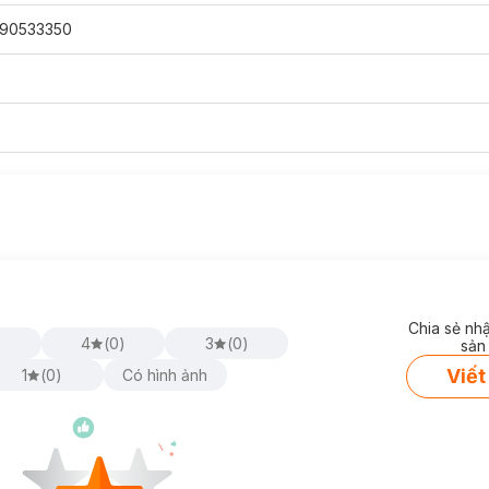
90533350
Chia sẻ nh
)
4
(
0
)
3
(
0
)
sản
Viết
1
(
0
)
Có hình ảnh