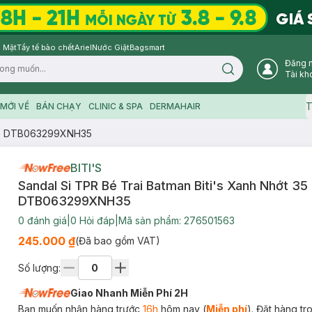
 Mặt
Tẩy tế bào chết
Ariel
Nước Giặt
Bagsmart
Đăng 
Search icon
Tài kh
T
MỚI VỀ
BÁN CHẠY
CLINIC & SPA
DERMAHAIR
35 - DTB063299XNH35
BITI'S
Sandal Si TPR Bé Trai Batman Biti's Xanh Nhớt 35 
DTB063299XNH35
0
đánh giá
|
0
Hỏi đáp
|
Mã sản phẩm:
276501563
245.000 ₫
(Đã bao gồm VAT)
Số lượng:
Giao Nhanh Miễn Phí 2H
Bạn muốn nhận hàng trước
16h
hôm nay (
Miễn phí
). Đặt hàng t