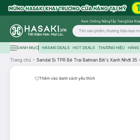
Kem Chống Nắng
Tẩy Trang
Sữa Rửa
Logo
DANH MỤC
HASAKI DEALS
HOT DEALS
THƯƠNG HIỆU
HÀNG 
Hamburger icon
Trang chủ
Sandal Si TPR Bé Trai Batman Biti's Xanh Nhớt 
Thêm vào danh sách yêu thích