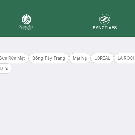
Synctives
Dermahair
Sữa Rửa Mặt
Bông Tẩy Trang
Mặt Nạ
LOREAL
LA ROC
lairs