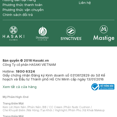
Liên hệ
Phương thức thanh toán
Phương thức vận chuyển
Chính sách đổi trả
Synctives
Clinic
Dermahair
Mastige
Bản quyền © 2016 Hasaki.vn
Công Ty cổ phần HASAKI VIETNAM
Hotline:
1800 6324
Giấy chứng nhận Đăng ký Kinh doanh số 0313612829 do Sở Kế
hoạch và Đầu tư Thành phố Hồ Chí Minh cấp ngày 13/01/2016
Xem tất cả cửa hàng
Mỹ Phẩm High-End
Trang Điểm Mặt
Kem Lót
/
Kem Nền
/
Phấn Nền
/
BB / CC Cream
/
Phấn Nước Cushion
/
Che Khuyết Điểm
/
Má Hồng
/
Tạo Khối / Highlight
/
Phấn Phủ
/
Xịt Khoá Makeup
Trang Điểm Mắt