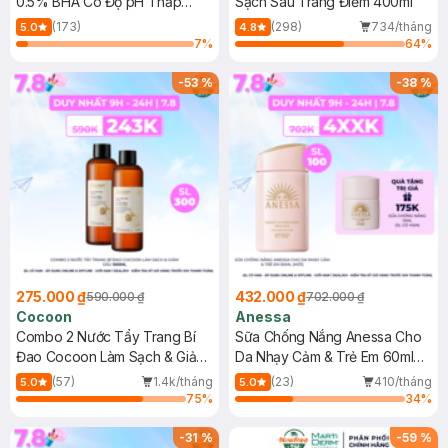
0.5% BHA Có Độ pH Thấp
Sạch Sâu Trang Điểm 400ml
150ml
(173)
(298)
734/tháng
5.0
4.8
7
%
64
%
-
53
%
-
38
%
275.000 ₫
432.000 ₫
590.000 ₫
702.000 ₫
Cocoon
Anessa
Combo 2 Nước Tẩy Trang Bí
Sữa Chống Nắng Anessa Cho
Đao Cocoon Làm Sạch & Giảm
Da Nhạy Cảm & Trẻ Em 60ml
Dầu 500ml
(Mới)
(57)
1.4k/tháng
(23)
410/tháng
5.0
5.0
75
%
34
%
-
31
%
-
59
%