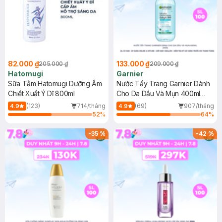
82.000 ₫
133.000 ₫
205.000 ₫
209.000 ₫
Hatomugi
Garnier
Sữa Tắm Hatomugi Dưỡng Ẩm
Nước Tẩy Trang Garnier Dành
Chiết Xuất Ý Dĩ 800ml
Cho Da Dầu Và Mụn 400ml
(Mới)
(123)
714/tháng
(69)
907/tháng
4.9
4.9
52
%
64
%
-
35
%
-
42
%