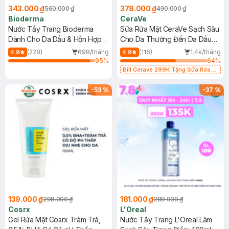
343.000 ₫
378.000 ₫
560.000 ₫
490.000 ₫
Bioderma
CeraVe
Nước Tẩy Trang Bioderma
Sữa Rửa Mặt CeraVe Sạch Sâu
Dành Cho Da Dầu & Hỗn Hợp
Cho Da Thường Đến Da Dầu
500ml
473ml
(228)
698/tháng
(116)
1.4k/tháng
4.9
4.9
95
%
64
%
Bill Cerave 299K Tặng Sữa Rửa
Mặt Cerave 30ml (SL có hạn)
-
53
%
-
37
%
139.000 ₫
181.000 ₫
298.000 ₫
289.000 ₫
Cosrx
L'Oreal
Gel Rửa Mặt Cosrx Tràm Trà,
Nước Tẩy Trang L'Oreal Làm