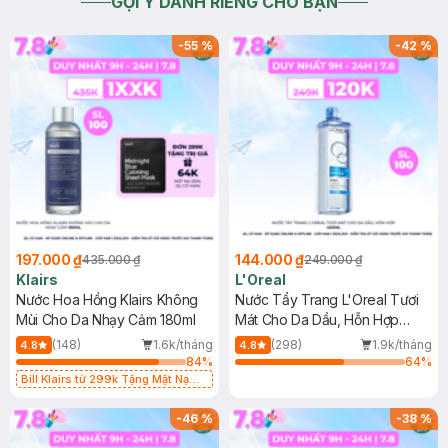
GỢI Ý DÀNH RIÊNG CHO BẠN
-
55
%
-
42
%
197.000 ₫
144.000 ₫
435.000 ₫
249.000 ₫
Klairs
L'Oreal
Nước Hoa Hồng Klairs Không
Nước Tẩy Trang L'Oreal Tươi
Mùi Cho Da Nhạy Cảm 180ml
Mát Cho Da Dầu, Hỗn Hợp
400ml
(148)
1.6k/tháng
(298)
1.9k/tháng
4.8
4.8
84
%
64
%
Bill Klairs từ 299k Tặng Mặt Nạ
Làm Dịu Da & Kiểm Soát Dầu Nhờn
25ml (SL Có Hạn)
-
46
%
-
38
%