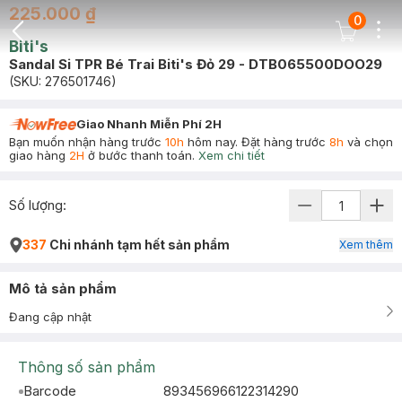
225.000 ₫
0
Dots
Cart Icon
Biti's
Back Icon
Sandal Si TPR Bé Trai Biti's Đỏ 29 - DTB065500DOO29
(SKU:
276501746
)
Giao Nhanh Miễn Phí 2H
Bạn muốn nhận hàng trước
10h
hôm nay. Đặt hàng trước
8h
và chọn
giao hàng
2H
ở bước thanh toán.
Xem chi tiết
Số lượng:
337
Chi nhánh tạm hết sản phẩm
Xem thêm
Mô tả sản phẩm
Đang cập nhật
Thông số sản phẩm
Barcode
893456966122314290