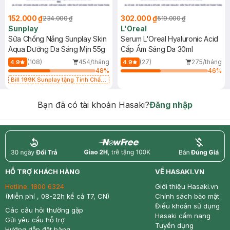
152.000 ₫
302.000 ₫
234.000 ₫
519.000 ₫
Sunplay
L'Oreal
Sữa Chống Nắng Sunplay Skin
Serum L'Oreal Hyaluronic Acid
Aqua Dưỡng Da Sáng Mịn 55g
Cấp Ẩm Sáng Da 30ml
(108)
454/tháng
(27)
275/tháng
4.9
4.9
48
%
46
%
Bill 199K Sunplay tặng Tinh Chất
Chống Nắng 7g trị giá 30K (SL có
hạn)
Bạn đã có tài khoản Hasaki?
Đăng nhập
return
nowfree
price
HỖ TRỢ KHÁCH HÀNG
VỀ HASAKI.VN
Hotline:
1800 6324
Giới thiệu Hasaki.vn
(Miễn phí , 08-22h kể cả T7, CN)
Chính sách bảo mật
Điều khoản sử dụng
Các câu hỏi thường gặp
Hasaki cẩm nang
Gửi yêu cầu hỗ trợ
Tuyển dụng
Hướng dẫn đặt hàng