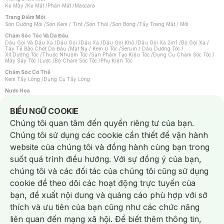
Kẻ Mày
/
Kẻ Mắt
/
Phấn Mắt
/
Mascara
Trang Điểm Môi
Son Dưỡng Môi
/
Son Kem / Tint
/
Son Thỏi
/
Son Bóng
/
Tẩy Trang Mắt / Môi
Chăm Sóc Tóc Và Da Đầu
Dầu Gội Và Dầu Xả
/
Dầu Gội
/
Dầu Xả
/
Dầu Gội Khô
/
Dầu Gội Xả 2in1
/
Bộ Gội Xả
/
Tẩy Tế Bào Chết Da Đầu
/
Mặt Nạ / Kem Ủ Tóc
/
Serum / Dầu Dưỡng Tóc
/
Xịt Dưỡng Tóc
/
Thuốc Nhuộm Tóc
/
Sản Phẩm Tạo Kiểu Tóc
/
Dụng Cụ Chăm Sóc Tóc
/
Máy Sấy Tóc
/
Lược
/
Bộ Chăm Sóc Tóc
/
Phụ Kiện Tóc
Chăm Sóc Cơ Thể
Kem Tẩy Lông
/
Dụng Cụ Tẩy Lông
Nước Hoa
Nước Hoa Nữ
/
Nước Hoa Nam
/
Nước Hoa Cao Cấp
/
Xịt Thơm Toàn Thân
/
Nước Hoa Vùng Kín
Notice about cookies usage
BIỂU NGỮ COOKIE
Chăm Sóc Cá Nhân
Chúng tôi quan tâm đến quyền riêng tư của bạn.
Chống Muỗi
/
Khẩu Trang
/
Máy Massage
/
Mặt Nạ Xông Hơi
/
Nước Rửa Tay
/
Sản Phẩm Chăm Sóc Khác
/
Bàn Chải Đánh Răng
/
Bàn Chải Điện
/
Chúng tôi sử dụng các cookie cần thiết để vận hành
Hỗ Trợ Trắng Răng
/
Kem Đánh Răng
/
Máy Tăm Nước
/
Nước Súc Miệng
/
Tăm / Chỉ Nha Khoa
/
Xịt Thơm Miệng
/
Dung Dịch Vệ Sinh
/
Dưỡng Vùng Kín
/
website của chúng tôi và đồng hành cùng bạn trong
Khăn Ướt Vệ Sinh Vùng Kín
/
Băng Vệ Sinh
/
Tampon
/
Bọt Cạo Râu
/
Dao Cạo Râu
/
Máy Cạo Râu
suốt quá trình điều hướng. Với sự đồng ý của bạn,
Vấn Đề Về Da
chúng tôi và các đối tác của chúng tôi cũng sử dụng
Da Dầu / Lỗ Chân Lông To
/
Da Khô / Mất Nước
/
Da Lão Hóa
/
Da Mụn
/
Da Nhạy Cảm / Kích Ứng
/
Da Xỉn Màu
/
Thâm / Nám / Tàn Nhang
/
cookie để theo dõi các hoạt động trực tuyến của
Quầng Thâm & Bọng Mắt
/
Sẹo
/
Viêm Da Cơ Địa
bạn, đề xuất nội dung và quảng cáo phù hợp với sở
Dụng Cụ / Phụ Kiện Chăm Sóc Da
Chat i
Bông Tẩy Trang
/
Khăn Lau Mặt Khô
/
Dụng Cụ / Máy Rửa Mặt
/
Máy Chăm Sóc Da
/
thích và ưu tiên của bạn cũng như các chức năng
Dụng Cụ Chăm Sóc Khác
liên quan đến mạng xã hội. Để biết thêm thông tin,