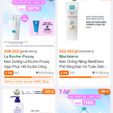
308.000 ₫
553.000 ₫
445.000 ₫
1.350.000 ₫
La Roche-Posay
Martiderm
Kem Dưỡng La Roche-Posay
Kem Chống Nắng MartiDerm
Giúp Phục Hồi Da Đa Công
Phổ Rộng Bảo Vệ Toàn Diện
Dụng 40ml
40ml
(56)
808/tháng
(110)
251/tháng
4.9
4.9
64
%
75
%
Bill La roche-posay 399K Tặng
Gel rửa mặt da dầu nhạy cảm 50ml
(SL có hạn)
-
60
%
-
36
%